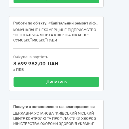
Роботи по об’єкту: «Капітальний ремонт ліфта (реєст.№100) стаціонару №2 КНП «ЦМКЛ» СМР за адресою: вул. Сумської артбригади, 13, м. Суми» (ДК 021:2015 "45310000-3 - Електромонтажні роботи")
КОМУНАЛЬНЕ НЕКОМЕРЦІЙНЕ ПІДПРИЄМСТВО
"ЦЕНТРАЛЬНА МІСЬКА КЛІНІЧНА ЛІКАРНЯ"
СУМСЬКОЇ МІСЬКОЇ РАДИ
Очікувана вартість
3 699 982,00 UAH
з ПДВ
Дивитись
Послуги з встановлення та налагодження системи охоронно-тривожної сигналізації у приміщенні ДУ «Київський міський ЦКПХ МОЗ» за адресою: м. Київ, вул. Естонська, 3
ДЕРЖАВНА УСТАНОВА "КИЇВСЬКИЙ МІСЬКИЙ
ЦЕНТР КОНТРОЛЮ ТА ПРОФІЛАКТИКИ ХВОРОБ
МІНІСТЕРСТВА ОХОРОНИ ЗДОРОВ'Я УКРАЇНИ"