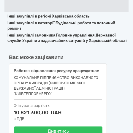
Інші закупівлі в регіоні Харківська область
Інші закупівлі в категорії Будівельні роботи та поточний
ремонт
Інші закупівлі замовника Головне управління Державної
служби України з надзвичайних ситуацій у Харківській області
Вас може зацікавити
Роботи з відновлення ресурсу працездатності генераторів та допоміжного обладнання ТЕЦ-5 за адресою: м.Київ, вул.Промислова,4
КОМУНАЛЬНЕ ПІДПРИЄМСТВО ВИКОНАВЧОГО
ОРГАНУ КИЇВРАДИ (КИЇВСЬКОЇ МІСЬКОЇ
ДЕРЖАВНОЇ АДМІНІСТРАЦІЇ)
"КИЇВТЕПЛОЕНЕРГО"
Очікувана вартість
10 821 300,00 UAH
з ПДВ
Дивитись