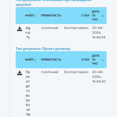
закупівлі
ДАТА
ФАЙЛ
ПРИВАТНІСТЬ
СТАН
ТА
ЧАС
sig
публічний
Експортовано:
20-04-
n.p
2026,
7s
16:46:04
Тип документа: Проект договору
ДАТА
ФАЙЛ
ПРИВАТНІСТЬ
СТАН
ТА
ЧАС
Пр
публічний
Експортовано:
20-04-
оє
2026,
кт
16:44:30
до
го
во
ру
Ко
че
тів