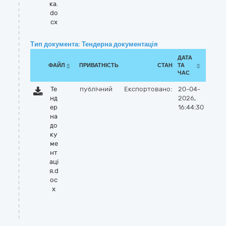
ка.
do
cx
Тип документа: Тендерна документація
ДАТА
ФАЙЛ
ПРИВАТНІСТЬ
СТАН
ТА
ЧАС
Те
публічний
Експортовано:
20-04-
нд
2026,
ер
16:44:30
на
до
ку
ме
нт
аці
я.d
oc
x