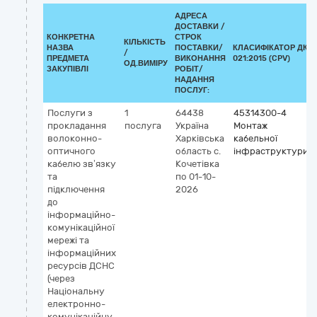
АДРЕСА
ДОСТАВКИ /
КОНКРЕТНА
СТРОК
КІЛЬКІСТЬ
НАЗВА
ПОСТАВКИ/
КЛАСИФІКАТОР ДК
/
ПРЕДМЕТА
ВИКОНАННЯ
021:2015 (CPV)
ОД.ВИМІРУ
ЗАКУПІВЛІ
РОБІТ/
НАДАННЯ
ПОСЛУГ:
Послуги з
1
64438
45314300-4
прокладання
послуга
Україна
Монтаж
волоконно-
Харківська
кабельної
оптичного
область
с.
інфраструктури
кабелю зв’язку
Кочетівка
та
по 01-10-
підключення
2026
до
інформаційно-
комунікаційної
мережі та
інформаційних
ресурсів ДСНС
(через
Національну
електронно-
комунікаційну