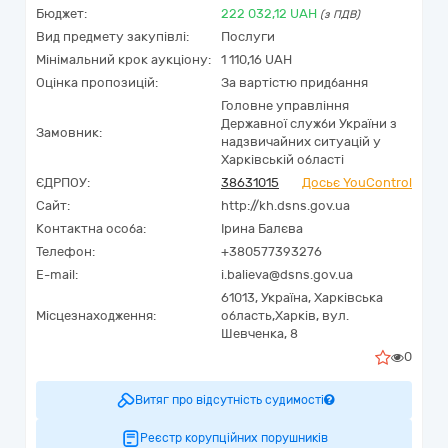
Бюджет:
222 032,12
UAH
(з ПДВ)
Вид предмету закупівлі:
Послуги
Мінімальний крок аукціону:
1 110,16 UAH
Оцінка пропозицій:
За вартістю придбання
Головне управління
Державної служби України з
Замовник:
надзвичайних ситуацій у
Харківській області
ЄДРПОУ:
38631015
Досьє YouControl
Сайт:
http://kh.dsns.gov.ua
Контактна особа:
Ірина Балєва
Телефон:
+380577393276
E-mail:
i.balieva@dsns.gov.ua
61013,
Україна
,
Харківська
Місцезнаходження:
область,
Харків,
вул.
Шевченка, 8
0
Витяг про відсутність судимості
Реєстр корупційних порушників