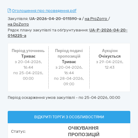
Оголошення про проведення.pdf
Закупівля:
UA-2026-04-20-011590-a
/
на ProZorro
/
на DoZorro
Рядок плану закупівлі та обґрунтування:
UA-P-2026-04-20-
014225-a
Період уточнень
Період подачі
Аукціон
Триває
пропозицій
Очікується
з 20-04-2026,
Триває
з
29-04-2026,
16:44
з 20-04-2026,
12:43
по 25-04-2026,
16:44
00:00
по 28-04-2026,
09:00
Період оскарження умов закупівлі - по
25-04-2026, 00:00
ВІДКРИТІ ТОРГИ З ОСОБЛИВОСТЯМИ
ОЧІКУВАННЯ
Статус:
ПРОПОЗИЦІЙ