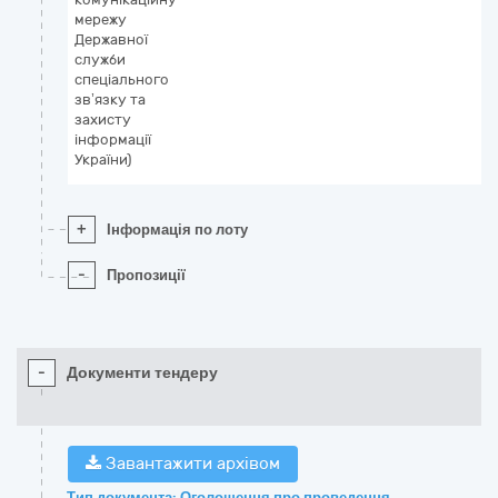
мережу
Державної
служби
спеціального
зв’язку та
захисту
інформації
України)
+
Інформація по лоту
-
Пропозиції
-
Документи тендеру
Завантажити архівом
Тип документа: Оголошення про проведення