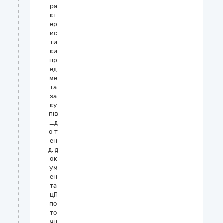
ра
кт
ер
ис
ти
ки
пр
ед
ме
та
за
ку
пів
_д
о т
ен
д. д
ок
ум
ен
та
ції
по
то
чн