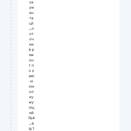
ок
ум
ен
та
ції
_п
от
оч
ни
й р
ем
он
т п
о з
амі
ні
лін
ол
еу
му
ліц
ей
№4
_в
ід 1