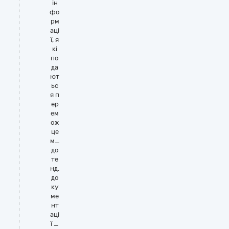
ін
фо
рм
аці
ї, я
кі
по
да
ют
ьс
я п
ер
ем
ож
це
м_
до
те
нд.
до
ку
ме
нт
аці
ї _