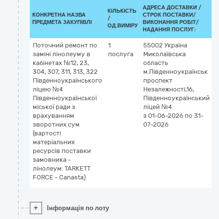
АДРЕСА ДОСТАВКИ /
КІЛЬКІСТЬ
К
КОНКРЕТНА НАЗВА
СТРОК ПОСТАВКИ/
/
Д
ПРЕДМЕТА ЗАКУПІВЛІ
ВИКОНАННЯ РОБІТ/
ОД.ВИМІРУ
(
НАДАННЯ ПОСЛУГ:
Поточний ремонт по
1
55002
Україна
заміні лінолеуму в
послуга
Миколаївська
кабінетах №12, 23,
область
п
304, 307, 311, 313, 322
м.Південноукраїнськ
Південноукраїнського
проспект
ліцею №4
Незалежності,16,
Південноукраїнської
Південноукраїнський
міської ради з
ліцей №4
врахуванням
з 01-06-2026
по 31-
зворотних сум
07-2026
(вартості
матеріальних
ресурсів поставки
замовника -
лінолеум: TARKETT
FORCE - Canasta)
+
Інформація по лоту