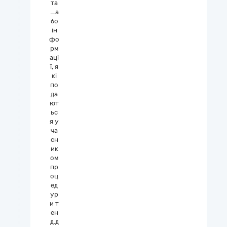
та
_а
бо
ін
фо
рм
аці
ї, я
кі
по
да
ют
ьс
я у
ча
сн
ик
ом
пр
оц
ед
ур
и т
ен
д.д