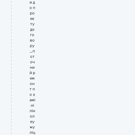
и д
о п
ро
ек
ту
до
го
во
ру
_п
от
оч
ни
й р
ем
он
т п
о з
амі
ні
лін
ол
еу
му
ліц