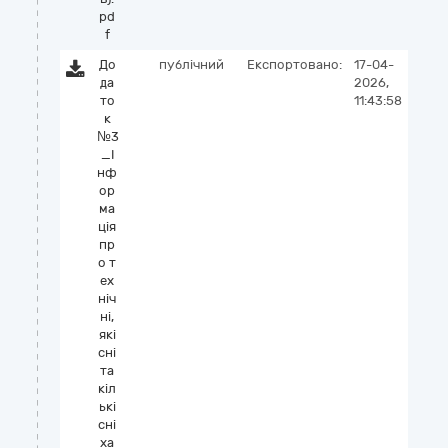
pd
f
До
публічний
Експортовано:
17-04-
да
2026,
то
11:43:58
к
№3
_І
нф
ор
ма
ція
пр
о т
ех
ніч
ні,
які
сні
та
кіл
ькі
сні
ха