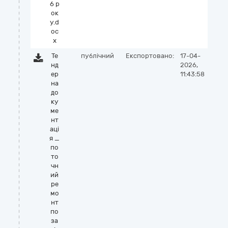
6 р
ок
у.d
oc
x
Те
публічний
Експортовано:
17-04-
нд
2026,
ер
11:43:58
на
до
ку
ме
нт
аці
я _
по
то
чн
ий
ре
мо
нт
по
за