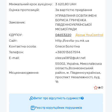
Мінімальний крок аукціону:
3 620,80 UAH
Оцінка пропозицій:
За вартістю придбання
УПРАВЛІННЯ ОСВІТИ ІМЕНІ
БОРИСА ГРІНЧЕНКА
Замовник:
ПІВДЕННОУКРАЇНСЬКОЇ
МІСЬКОЇ РАДИ
ЄДРПОУ:
04653220
Досьє YouControl
Сайт:
http://osvita-yu.mk.ua
Контактна особа:
Олеся Болотіна
Телефон:
+380513657594
E-mail:
olesya0812@ukr.net
55002,
Україна
,
Миколаївська
область,
Вознесенський
Місцезнаходження:
район, м. Південноукраїнськ,
проспект Незалежності, буд.
16
0
Витяг про відсутність судимості
Реєстр корупційних порушників