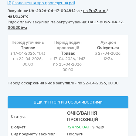
Оголошення про проведення.pdf
Закупівля:
UA-2026-04-17-004812-a
/
на ProZorro
/
на DoZorro
Рядок плану закупівлі та обґрунтування:
UA-P-2026-04-17-
005206-a
Період уточнень
Період подачі
Аукціон
Триває
пропозицій
Очікується
з 17-04-2026, 11:43
Триває
з
27-04-2026,
по 22-04-2026,
з 17-04-2026, 11:43
12:34
00:00
по 25-04-2026,
00:00
Період оскарження умов закупівлі - по
22-04-2026, 00:00
ВІДКРИТІ ТОРГИ З ОСОБЛИВОСТЯМИ
ОЧІКУВАННЯ
Статус:
ПРОПОЗИЦІЙ
Бюджет:
724 160
UAH
(з ПДВ)
Вид предмету закупівлі:
Послуги