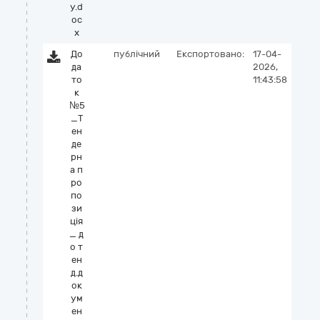
у.d
oc
x
До
публічний
Експортовано:
17-04-
да
2026,
то
11:43:58
к
№5
_Т
ен
де
рн
а п
ро
по
зи
ція
_ д
о т
ен
д.д
ок
ум
ен