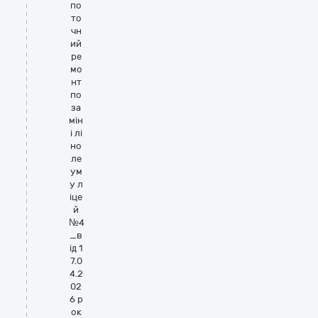
по
то
чн
ий
ре
мо
нт
по
за
мін
і лі
но
ле
ум
у л
іце
й
№4
_в
ід 1
7.0
4.2
02
6 р
ок