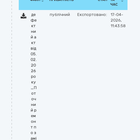
ЧАС
де
публічний
Експортовано:
17-04-
фе
2026,
кт
11:43:58
ни
й а
кт
від
05.
02.
20
26
ро
ку
_П
от
оч
ни
й р
ем
он
т п
о з
амі