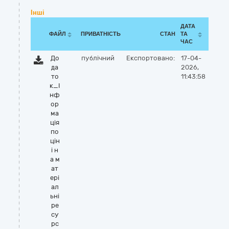
Інші
ДАТА
ФАЙЛ
ПРИВАТНІСТЬ
СТАН
ТА
ЧАС
До
публічний
Експортовано:
17-04-
да
2026,
то
11:43:58
к_І
нф
ор
ма
ція
по
цін
і н
а м
ат
ері
ал
ьні
ре
су
рс