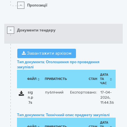
-
Пропозиції
-
Документи тендеру
Завантажити архівом
Тип документа: Оголошення про проведення
закупівлі
ДАТА
ФАЙЛ
ПРИВАТНІСТЬ
СТАН
ТА
ЧАС
sig
публічний
Експортовано:
17-04-
n.p
2026,
7s
11:44:36
Тип документа: Технічний опис предмету закупівлі
ДАТА
ФАЙЛ
ПРИВАТНІСТЬ
СТАН
ТА