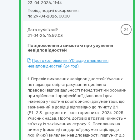
23-04-2026, 11:44
Період подачі оскарження:
по 29-04-2026, 00:00
Дата публікації:
24
21-04-26, 16:59:03
Повідомлення з вимогою про усунення
невідповідностей
Протокол рішення УО щодо виявлення
невідповідностей (24 год)
1. Перелік виявлених невідповідностей: Учасник
не надав договір страхування цивільно –
правової відповідальності перед третіми особами
при здійсненні професійної діяльності для
інженера у частині кошторисної документації, що
зазначений в довідці відповідно до пункту 2.1.
(Р1_2.3_документи_кошторисника_2024-2025
Учасник надав. Проте, договір втратив чинність у
зв’язку із закінченням строку. 2. Посилання на
вимогу (вимоги) тендерної документації, щодо
якої (яких) виявлені невідповідності: підпункт 2.3