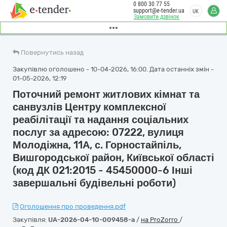
0 800 30 77 55
support@e-tender.ua
UK
Замовити дзвінок
Повернутись назад
Закупівлю оголошено - 10-04-2026, 16:00. Дата останніх змін -
01-05-2026, 12:19
Поточний ремонт житлових кімнат та
санвузлів Центру комплексної
реабілітації та надання соціальних
послуг за адресою: 07222, вулиця
Молодіжна, 11А, с. Горностайпіль,
Вишгородської район, Київської області
(код ДК 021:2015 - 45450000-6 Інші
завершальні будівельні роботи)
Оголошення про проведення.pdf
Закупівля:
UA-2026-04-10-009458-a
/
на ProZorro
/