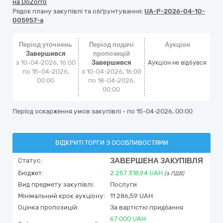
на DoZorro
Рядок плану закупівлі та обґрунтування:
UA-P-2026-04-10-
005957-a
Період уточнень
Період подачі
Аукціон
Завершився
пропозицій
з 10-04-2026, 16:00
Завершився
Аукціон не відбувся
по 15-04-2026,
з 10-04-2026, 16:00
00:00
по 18-04-2026,
00:00
Період оскарження умов закупівлі - по
15-04-2026, 00:00
ВІДКРИТІ ТОРГИ З ОСОБЛИВОСТЯМИ
ЗАВЕРШЕНА ЗАКУПІВЛЯ
Статус:
Бюджет:
2 257 318,94
UAH
(з ПДВ)
Вид предмету закупівлі:
Послуги
Мінімальний крок аукціону:
11 286,59 UAH
Оцінка пропозицій:
За вартістю придбання
67 000 UAH