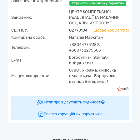
Забезпечення пропозиції:
Отримати банківську гарантію
ЦЕНТР КОМПЛЕКСНОЇ
Замовник:
РЕАБІЛІТАЦІЇ ТА НАДАННЯ
СОЦІАЛЬНИХ ПОСЛУГ
ЄДРПОУ:
02770104
Досьє YouControl
Контактна особа:
Наталія Маркітан
+380447751189,
Телефон:
+380732275505
borodynka-internat-
E-mail:
buh@ukr.net
07801,
Україна
,
Київська
Місцезнаходження:
область,
смт Бородянка,
вулиця Ветеранів, 1
5
Витяг про відсутність судимості
Реєстр корупційних порушників