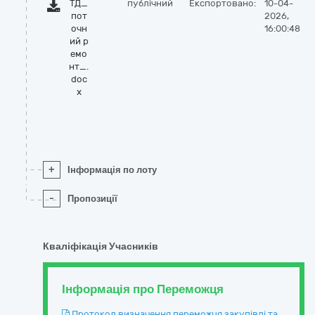
ТД_
публічний
Експортовано:
10-04-
пот
2026,
очн
16:00:48
ий р
емо
нт_.
doc
x
+
Інформація по лоту
-
Пропозиції
Кваліфікація Учасників
Інформація про Переможця
Протокол визначення переможця закупівлі та