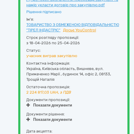
намір укласти договір про закупівлю.pdf
Рішення підписано
Ім'я:
ТОВАРИСТВО З ОБМЕЖЕНОЮ ВІДПОВІДАЛЬНІСТЮ
"ТІРЕЛ ІНДАСТРІС"
Досьє YouControl
Строк розгляду пропозиції:
з 18-04-2026 по 25-04-2026
Статус:
учасник виграв закупівлю
Контактна інформація:
Україна
,
Київська область
,
Вишневе,
вул.
Примаченко Марії , будинок 14, офіс 2
,
08133
,
Трощій Наталія
Остаточна пропозиція:
2 224 817,03
UAH,
з ПДВ
Документи пропозиції:
Показати документи
Документи рішення:
Показати документи
Дата акцепта: