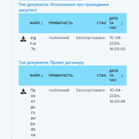
Тип документа: Оголошення про проведення
закупівлі
ДАТА
ФАЙЛ
ПРИВАТНІСТЬ
СТАН
ТА
ЧАС
sig
публічний
Експортовано:
10-04-
n.p
2026,
7s
16:02:00
Тип документа: Проект договору
ДАТА
ФАЙЛ
ПРИВАТНІСТЬ
СТАН
ТА
ЧАС
Пр
публічний
Експортовано:
10-04-
оє
2026,
кт
16:00:48
до
го
во
ру.
do
cx