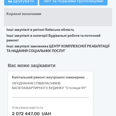
Друкувати
Звіт за поданими пропозиціями
Корисні посилання
Інші закупівлі в регіоні Київська область
Інші закупівлі в категорії Будівельні роботи та поточний
ремонт
Інші закупівлі замовника ЦЕНТР КОМПЛЕКСНОЇ РЕАБІЛІТАЦІЇ
ТА НАДАННЯ СОЦІАЛЬНИХ ПОСЛУГ
Вас може зацікавити
Капітальний ремонт внутрішніх інженерних мереж (у тому числі насосні холодного водопостачання) житлового будинку ОСББ "Столиця 99" за адресою: місто Київ, вул. Автозаводська, буд. 99/4
ОБ'ЄДНАННЯ СПІВВЛАСНИКІВ
БАГАТОКВАРТИРНОГО БУДИНКУ "Столиця 99"
Очікувана вартість
2 072 447,00 UAH