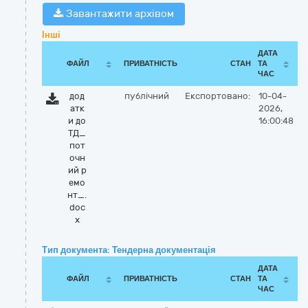
Завантажити архівом
Інші
ДАТА
ФАЙЛ
ПРИВАТНІСТЬ
СТАН
ТА
ЧАС
дод
публічний
Експортовано:
10-04-
атк
2026,
и до
16:00:48
ТД_
пот
очн
ий р
емо
нт_.
doc
x
Тип документа: Тендерна документація
ДАТА
ФАЙЛ
ПРИВАТНІСТЬ
СТАН
ТА
ЧАС