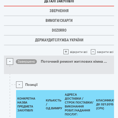
ДЕТАЛІ ЗАКУПІВЛІ
ЗВЕРНЕННЯ
ВИМОГИ/СКАРГИ
DOZORRO
ДЕРЖАУДИТСЛУЖБА УКРАЇНИ
+
-
відкрити всі
закрити всі
-
Поточний ремонт житлових кімна
...
Завершено
-
Позиції
АДРЕСА
КОНКРЕТНА
ДОСТАВКИ /
КІЛЬКІСТЬ
КЛАСИФІКАТО
НАЗВА
СТРОК ПОСТАВКИ/
/
ДК 021:2015
ПРЕДМЕТА
ВИКОНАННЯ
ОД.ВИМІРУ
(CPV)
ЗАКУПІВЛІ
РОБІТ/НАДАННЯ
ПОСЛУГ: