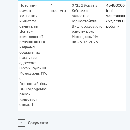
Поточний
1
07222
Україна
45450000-6
ремонт
послуга
Київська
Інші
житлових
область
с.
завершальні
кімнат та
Горностайпіль
будівельні
санвузлів
Вишгородського
роботи
Центру
району
вул.
комплексної
Молодіжна, 11А
реабілітації та
по 25-12-2026
надання
соціальних
послуг за
адресою:
07222, вулиця
Молодіжна, 11А,
с.
Горностайпіль,
Вишгородської
район,
Київської
області
-
Документи