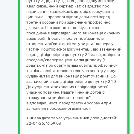
пункту 2 Додатку 1 до тендерної документації:
Кваліфікаційний сертифікат, свідоцтво про
підвищення кваліфікації, договір страхування
цивільно – правової відповідальності перед
третіми особами при здійсненні професійної
діяльності і страхового полісу, а також
посвідчення відповідального виконавця окремих
видів робіт (послуг) послуг пов’язаних із
створення об’єкта архітектури для інженера у
частині кошторисної документації, що зазначений
в довідці відповідно до пункту 2.1. за відповідною
посадою/кваліфікацією. Копія диплому (з
додатком) про освіту (вища освіта, професійно-
технічна освіта, фахова технічна освіта) у галузі
будівництво для виконавця робіт Учасника, що
зазначений в довідці відповідно до пункту 2.1. 3.
Для усунення виявлених невідповідностей
учасник повинен: Надати чинний договір
страхування цивільно – правової
відповідальності перед третіми особами при
здійсненні професійної діяльності
Кінцева дата та час усунення невідповідностей:
22-04-26, 16:59:03