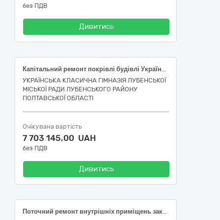
без ПДВ
Дивитись
Капітальний ремонт покрівлі будівлі Української класичної гімназії ЛМР за адресою: Полтавська область, Лубенський район, м. Лубни, проспект Володимирський, 104/1 з впровадженням заходів з енергозбереження
УКРАЇНСЬКА КЛАСИЧНА ГІМНАЗІЯ ЛУБЕНСЬКОЇ
МІСЬКОЇ РАДИ ЛУБЕНСЬКОГО РАЙОНУ
ПОЛТАВСЬКОЇ ОБЛАСТІ
Очікувана вартість
7 703 145,00 UAH
без ПДВ
Дивитись
Поточний ремонт внутрішніх приміщень закладу дошкільної освіти (ясла-садок) комбінованого типу №27 «Берізка» Чернівецької міської ради