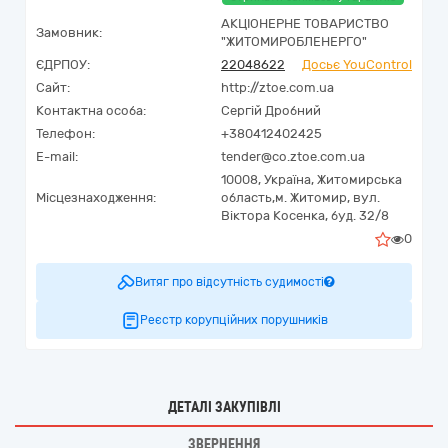
АКЦІОНЕРНЕ ТОВАРИСТВО
Замовник:
"ЖИТОМИРОБЛЕНЕРГО"
ЄДРПОУ:
22048622
Досьє YouControl
Сайт:
http://ztoe.com.ua
Контактна особа:
Сергій Дробний
Телефон:
+380412402425
E-mail:
tender@co.ztoe.com.ua
10008,
Україна
,
Житомирська
Місцезнаходження:
область,
м. Житомир,
вул.
Віктора Косенка, буд. 32/8
0
Витяг про відсутність судимості
Реєстр корупційних порушників
ДЕТАЛІ ЗАКУПІВЛІ
ЗВЕРНЕННЯ