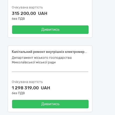
Очікувана вартість
315 200,00 UAH
без ПДВ
Дивитись
Капітальний ремонт внутрішніх електромереж житлового будинку за адресою: вул. Миколаївська, 19-А, в м. Миколаєві
Департамент міського господарства
Миколаївської міської ради
Очікувана вартість
1 298 319,00 UAH
без ПДВ
Дивитись