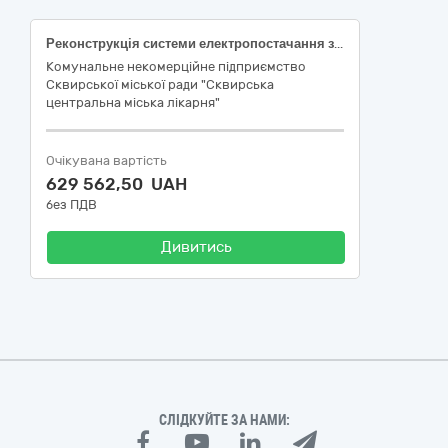
Реконструкція системи електропостачання з додатковим встановленням системи альтернативного електропостачання (сонячні панелі, інвертори і акумуляторні батареї потужністю 75-80 кВт) в Комунальному некомерційному підприємстві Сквирської міської ради «Сквирська центральна міська лікарня" за адресою: вул. Київська, 12, м. Сквира Білоцерківський район Київська обл.)
Комунальне некомерційне підприємство
Сквирської міської ради "Сквирська
центральна міська лікарня"
Очікувана вартість
629 562,50 UAH
без ПДВ
Дивитись
СЛІДКУЙТЕ ЗА НАМИ: