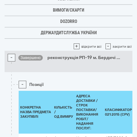
ВИМОГИ/СКАРГИ
DOZORRO
ДЕРЖАУДИТСЛУЖБА УКРАЇНИ
+
-
відкрити всі
закрити всі
-
реконструкція РП-19 м. Бердичі
...
Завершено
-
Позиції
АДРЕСА
ДОСТАВКИ /
СТРОК
КОНКРЕТНА
КІЛЬКІСТЬ
ПОСТАВКИ/
КЛАСИФІКАТОР Д
НАЗВА ПРЕДМЕТА
/
ВИКОНАННЯ
021:2015 (CPV)
ЗАКУПІВЛІ
ОД.ВИМІРУ
РОБІТ/
НАДАННЯ
ПОСЛУГ: