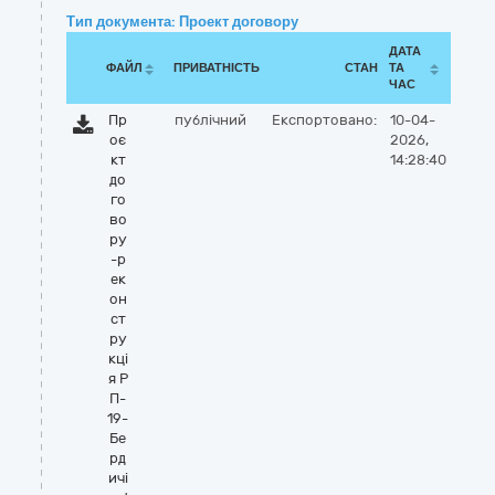
Тип документа: Проект договору
ДАТА
ФАЙЛ
ПРИВАТНІСТЬ
СТАН
ТА
ЧАС
Пр
публічний
Експортовано:
10-04-
оє
2026,
кт
14:28:40
до
го
во
ру
-р
ек
он
ст
ру
кці
я Р
П-
19-
Бе
рд
ичі