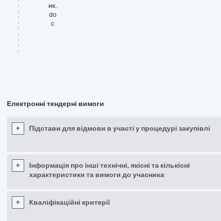
ик.
do
c
Електронні тендерні вимоги
+
Підстави для відмови в участі у процедурі закупівлі
+
Інформація про інші технічні, якісні та кількісні
характеристики та вимоги до учасника
+
Кваліфікаційні критерії