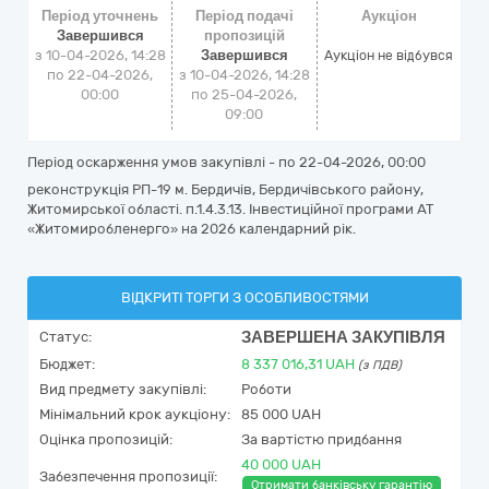
Період уточнень
Період подачі
Аукціон
Завершився
пропозицій
з 10-04-2026, 14:28
Завершився
Аукціон не відбувся
по 22-04-2026,
з 10-04-2026, 14:28
00:00
по 25-04-2026,
09:00
Період оскарження умов закупівлі - по
22-04-2026, 00:00
реконструкція РП-19 м. Бердичів, Бердичівського району,
Житомирської області. п.1.4.3.13. Інвестиційної програми АТ
«Житомиробленерго» на 2026 календарний рік.
ВІДКРИТІ ТОРГИ З ОСОБЛИВОСТЯМИ
ЗАВЕРШЕНА ЗАКУПІВЛЯ
Статус:
Бюджет:
8 337 016,31
UAH
(з ПДВ)
Вид предмету закупівлі:
Роботи
Мінімальний крок аукціону:
85 000 UAH
Оцінка пропозицій:
За вартістю придбання
40 000 UAH
Забезпечення пропозиції:
Отримати банківську гарантію