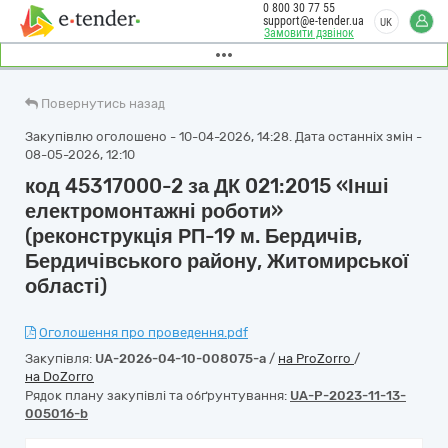
0 800 30 77 55
support@e-tender.ua
UK
Замовити дзвінок
Повернутись назад
Закупівлю оголошено - 10-04-2026, 14:28. Дата останніх змін -
08-05-2026, 12:10
код 45317000-2 за ДК 021:2015 «Інші
електромонтажні роботи»
(реконструкція РП-19 м. Бердичів,
Бердичівського району, Житомирської
області)
Оголошення про проведення.pdf
Закупівля:
UA-2026-04-10-008075-a
/
на ProZorro
/
на DoZorro
Рядок плану закупівлі та обґрунтування:
UA-P-2023-11-13-
005016-b