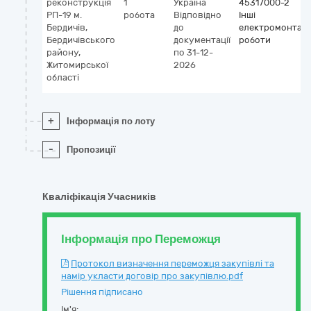
реконструкція
1
Україна
45317000-2
РП-19 м.
робота
Відповідно
Інші
Бердичів,
до
електромонтажн
Бердичівського
документації
роботи
району,
по 31-12-
Житомирської
2026
області
+
Інформація по лоту
-
Пропозиції
Кваліфікація Учасників
Інформація про Переможця
Протокол визначення переможця закупівлі та
намір укласти договір про закупівлю.pdf
Рішення підписано
Ім'я: