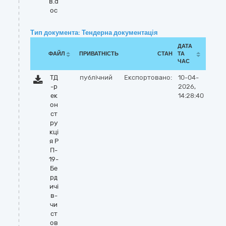
в.d
oc
Тип документа: Тендерна документація
ДАТА
ФАЙЛ
ПРИВАТНІСТЬ
СТАН
ТА
ЧАС
ТД
публічний
Експортовано:
10-04-
-р
2026,
ек
14:28:40
он
ст
ру
кці
я Р
П-
19-
Бе
рд
ичі
в-
чи
ст
ов