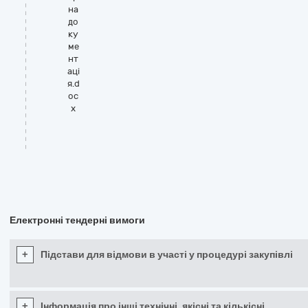
на
до
ку
ме
нт
аці
я.d
oc
x
Електронні тендерні вимоги
+
Підстави для відмови в участі у процедурі закупівлі
+
Інформація про інші технічні, якісні та кількісні