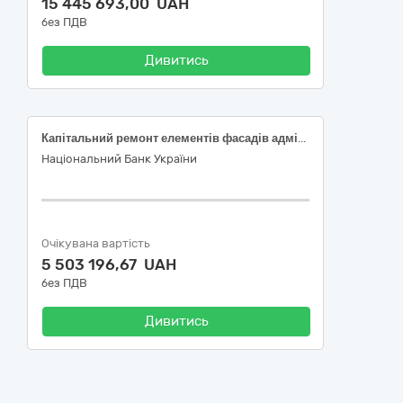
15 445 693,00 UAH
без ПДВ
Дивитись
Капітальний ремонт елементів фасадів адміністративної будівлі (корпус 1) літ. А Національного банку України в м. Київ - 45450000-6
Національний Банк України
Очікувана вартість
5 503 196,67 UAH
без ПДВ
Дивитись