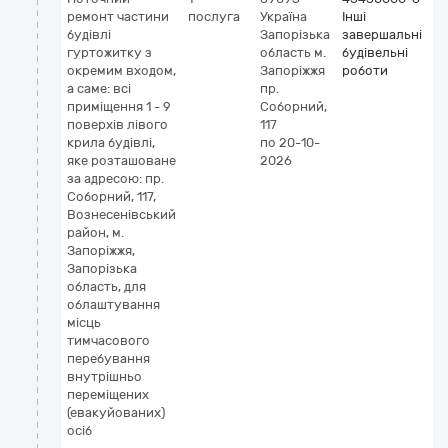
ремонт частини
послуга
Україна
Інші
будівлі
Запорізька
завершальні
гуртожитку з
область
м.
будівельні
окремим входом,
Запоріжжя
роботи
а саме: всі
пр.
приміщення 1 - 9
Соборний,
поверхів лівого
117
крила будівлі,
по 20-10-
яке розташоване
2026
за адресою: пр.
Соборний, 117,
Вознесенівський
район, м.
Запоріжжя,
Запорізька
область, для
облаштування
місць
тимчасового
перебування
внутрішньо
переміщених
(евакуйованих)
осіб