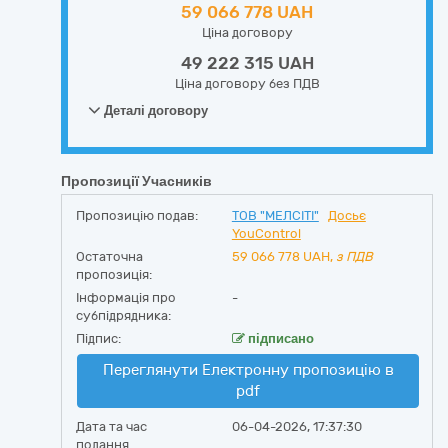
59 066 778 UAH
Ціна договору
49 222 315 UAH
Ціна договору без ПДВ
Деталі договору
Пропозиції Учасників
Пропозицію подав:
ТОВ "МЕЛСІТІ"
Досьє
YouControl
Остаточна
59 066 778
UAH,
з ПДВ
пропозиція:
Інформація про
-
субпідрядника:
Підпис:
підписано
Переглянути Електронну пропозицію в
pdf
Дата та час
06-04-2026, 17:37:30
подання