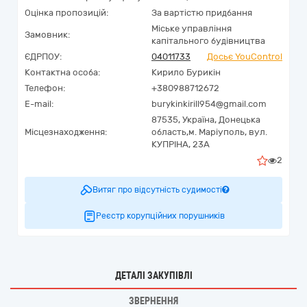
Оцінка пропозицій:
За вартістю придбання
Міське управління
Замовник:
капітального будівництва
ЄДРПОУ:
04011733
Досьє YouControl
Контактна особа:
Кирило Бурикін
Телефон:
+380988712672
E-mail:
burykinkirill954@gmail.com
87535,
Україна
,
Донецька
Місцезнаходження:
область,
м. Маріуполь,
вул.
КУПРІНА, 23А
2
Витяг про відсутність судимості
Реєстр корупційних порушників
ДЕТАЛІ ЗАКУПІВЛІ
ЗВЕРНЕННЯ