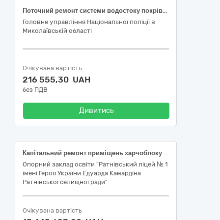
Поточний ремонт системи водостоку покрівлі адміністративної будівлі літ. А-3 ГУНП в Миколаївській області за адресою Замовника
Головне управління Національної поліції в
Миколаївській області
Очікувана вартість
216 555,30 UAH
без ПДВ
Дивитись
Капітальний ремонт приміщень харчоблоку опорного закладу освіти "Ратнівський ліцей №1 Ратнівської селищної ради" по вул. Центральна, 50 в смт Ратне Ковельського району, Волинської області (коригування №3) (ДК 021:2015: 45453000-7 Капітальний ремонт і реставрація)
Опорний заклад освіти "Ратнівський ліцей № 1
імені Героя України Едуарда Камардіна
Ратнівської селищної ради"
Очікувана вартість