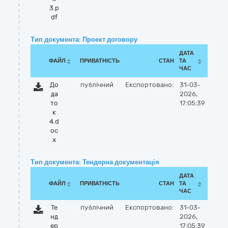
3.p
df
Тип документа: Проект договору
ДАТА
ФАЙЛ
ПРИВАТНІСТЬ
СТАН
ТА
ЧАС
До
публічний
Експортовано:
31-03-
да
2026,
то
17:05:39
к
4.d
oc
x
Тип документа: Тендерна документація
ДАТА
ФАЙЛ
ПРИВАТНІСТЬ
СТАН
ТА
ЧАС
Те
публічний
Експортовано:
31-03-
нд
2026,
ер
17:05:39