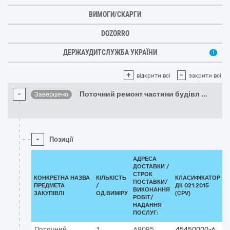
ВИМОГИ/СКАРГИ
DOZORRO
ДЕРЖАУДИТСЛУЖБА УКРАЇНИ
1
+
-
відкрити всі
закрити всі
-
Поточний ремонт частини будівл
...
Завершено
-
Позиції
АДРЕСА
ДОСТАВКИ /
СТРОК
КОНКРЕТНА НАЗВА
КІЛЬКІСТЬ
КЛАСИФІКАТОР
ПОСТАВКИ/
ПРЕДМЕТА
/
ДК 021:2015
К
ВИКОНАННЯ
ЗАКУПІВЛІ
ОД.ВИМІРУ
(CPV)
РОБІТ/
НАДАННЯ
ПОСЛУГ:
Поточний
1
69095
45450000-6