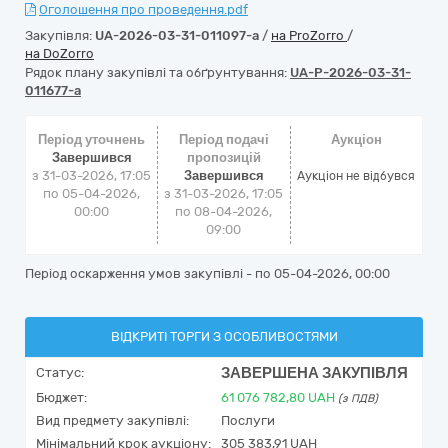
Оголошення про проведення.pdf
Закупівля:
UA-2026-03-31-011097-a
/
на ProZorro
/
на DoZorro
Рядок плану закупівлі та обґрунтування:
UA-P-2026-03-31-
011677-a
Період уточнень
Період подачі
Аукціон
Завершився
пропозицій
з 31-03-2026, 17:05
Завершився
Аукціон не відбувся
по 05-04-2026,
з 31-03-2026, 17:05
00:00
по 08-04-2026,
09:00
Період оскарження умов закупівлі - по
05-04-2026, 00:00
ВІДКРИТІ ТОРГИ З ОСОБЛИВОСТЯМИ
ЗАВЕРШЕНА ЗАКУПІВЛЯ
Статус:
Бюджет:
61 076 782,80
UAH
(з ПДВ)
Вид предмету закупівлі:
Послуги
Мінімальний крок аукціону:
305 383,91 UAH