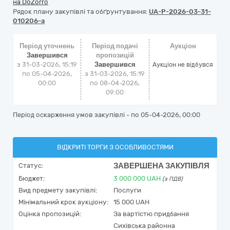
на DoZorro
Рядок плану закупівлі та обґрунтування:
UA-P-2026-03-31-
010206-a
Період уточнень
Період подачі
Аукціон
Завершився
пропозицій
з 31-03-2026, 15:19
Завершився
Аукціон не відбувся
по 05-04-2026,
з 31-03-2026, 15:19
00:00
по 08-04-2026,
09:00
Період оскарження умов закупівлі - по
05-04-2026, 00:00
ВІДКРИТІ ТОРГИ З ОСОБЛИВОСТЯМИ
ЗАВЕРШЕНА ЗАКУПІВЛЯ
Статус:
Бюджет:
3 000 000
UAH
(з ПДВ)
Вид предмету закупівлі:
Послуги
Мінімальний крок аукціону:
15 000 UAH
Оцінка пропозицій:
За вартістю придбання
Сихівська районна