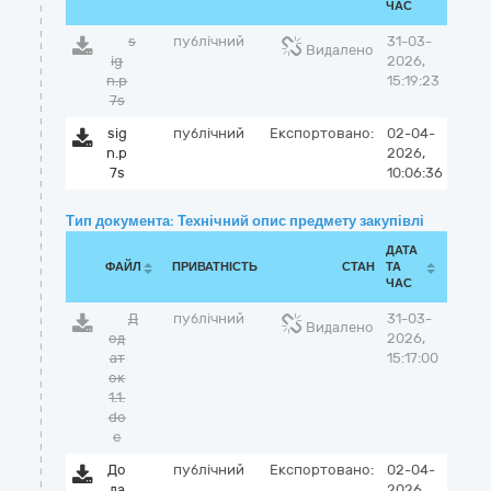
ЧАС
s
публічний
31-03-
Видалено
ig
2026,
n.p
15:19:23
7s
sig
публічний
Експортовано:
02-04-
n.p
2026,
7s
10:06:36
Тип документа: Технічний опис предмету закупівлі
ДАТА
ФАЙЛ
ПРИВАТНІСТЬ
СТАН
ТА
ЧАС
Д
публічний
31-03-
Видалено
од
2026,
ат
15:17:00
ок
1.1.
do
c
До
публічний
Експортовано:
02-04-
да
2026,