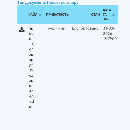
Тип документа: Проект договору
ДАТА
ФАЙЛ
ПРИВАТНІСТЬ
СТАН
ТА
ЧАС
пр
публічний
Експортовано:
31-03-
оє
2026,
кт
15:17:00
_д
ог
ов
ор
у2
02
6д
ор
ог
и3
мл
н.d
oc