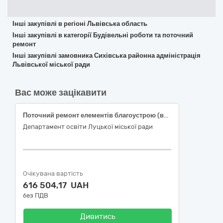
Інші закупівлі в регіоні Львівська область
Інші закупівлі в категорії Будівельні роботи та поточний
ремонт
Інші закупівлі замовника Сихівська районна адміністрація
Львівської міської ради
Вас може зацікавити
Поточний ремонт елементів благоустрою (влаштування пішохідних доріжок) комунального закладу «Луцький заклад дошкільної освіти /ясла-садок/ №7 Луцької міської ради», що розташований за адресою: Волинська область, м. Луцьк, вул. Кременецька, 24
Департамент освіти Луцької міської ради
Очікувана вартість
616 504,17 UAH
без ПДВ
Дивитись