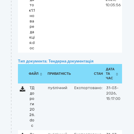
то
10:05:56
к1.1
но
ва
ре
да
кці
я.d
oc
Тип документа: Тендерна документація
ДАТА
ФАЙЛ
ПРИВАТНІСТЬ
СТАН
ТА
ЧАС
ТД
публічний
Експортовано:
31-03-
до
2026,
ро
15:17:00
ги
20
26.
do
c