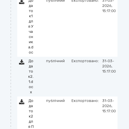
До
публічний
Експортовано:
31-03-
да
2026,
то
15:17:00
к1
дл
я У
ча
сн
ик
а.d
oc
До
публічний
Експортовано:
31-03-
да
2026,
то
15:17:00
к2.
1.d
oc
x
До
публічний
Експортовано:
31-03-
да
2026,
то
15:17:00
к2
дл
я П