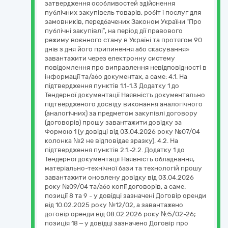
затвердження особливостей здійснення
публічних закупівель товарів, робіт і послуг для
замовників, передбачених Законом України “Про
публічні закупівлі”, на період дії правового
режиму воєнного стану в Україні та протягом 90
днів з дня його припинення або скасування»
завантажити через електронну систему
повідомлення про виправлення невідповідності в
інформації та/або документах, а саме: 4.1. На
підтвердження пунктів 1.1-1.3 Додатку 1 до
Тендерної документації Наявність документально
підтвердженого досвіду виконання аналогічного
(аналогічних) за предметом закупівлі договору
(договорів) прошу завантажити довідку за
Формою 1 (у довідці від 03.04.2026 року №07/04
колонка №2 не відповідає зразку). 4.2. На
підтвердження пунктів 2.1.-2.2. Додатку 1 до
Тендерної документації Наявність обладнання,
матеріально-технічної бази та технологій прошу
завантажити оновлену довідку від 03.04.2026
року №09/04 та/або копії договорів, а саме:
позиції 8 та 9 - у довідці зазначені Договір оренди
від 10.02.2025 року №12/02, а завантажено
договір оренди від 08.02.2026 року №5/02-26;
позиція 18 – у довідці зазначено Договір про