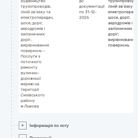
Будівництво
до
трубопроводів
трубопроводів,
документації
ліній зв’язку та
ліній зв’язку та
по 31-12-
електропереда
електропередач,
2026
шосе, доріг,
шосе, доріг,
аеродромів і
аеродромів і
залізничних
залізничних
доріг;
доріг;
вирівнювання
вирівнювання
поверхонь
поверхонь –
Послуги з
поточного
ремонту
вулично-
дорожньої
мережі на
території
Сихівського
району
м.Львова
+
Інформація по лоту