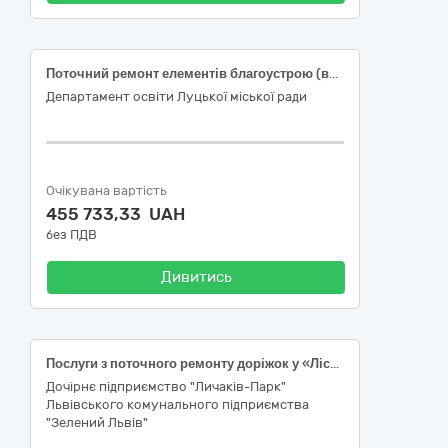
Поточний ремонт елементів благоустрою (влаштування пішохідних доріжок) комунального закладу «Луцький заклад дошкільної освіти /ясла-садок/ №19 Луцької міської ради», що розташований за адресою: Волинська область, м. Луцьк, вул. Воїнів афганців, 5
Департамент освіти Луцької міської ради
Очікувана вартість
455 733,33 UAH
без ПДВ
Дивитись
Послуги з поточного ремонту доріжок у «Лісопарку «Погулянка» ботанічної пам’ятки природи місцевого значення у м.Львові - Код: 45230000-8 Будівництво трубопроводів, ліній зв’язку та електропередач, шосе, доріг, аеродромів і залізничних доріг; вирівнювання поверхонь за ДК 021:2015 «Єдиний закупівельний словник»
Дочірнє підприємство "Личаків-Парк"
Львівського комунального підприємства
"Зелений Львів"