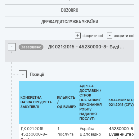
DOZORRO
ДЕРЖАУДИТСЛУЖБА УКРАЇНИ
+
-
відкрити всі
закрити всі
-
ДК 021:2015 – 45230000-8– Буді
...
Завершено
-
Позиції
АДРЕСА
ДОСТАВКИ /
СТРОК
КОНКРЕТНА
КІЛЬКІСТЬ
ПОСТАВКИ/
КЛАСИФІКАТОР 
НАЗВА ПРЕДМЕТА
/
ВИКОНАННЯ
021:2015 (CPV)
ЗАКУПІВЛІ
ОД.ВИМІРУ
РОБІТ/
НАДАННЯ
ПОСЛУГ:
ДК 021:2015 –
1
Україна
45230000-8
45230000-8–
послуга
Відповідно
Будівництво