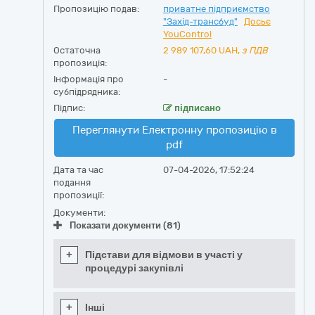
Пропозицію подав:
приватне підприємство
"Захід-трансбуд"
Досьє
YouControl
Остаточна
2 989 107,60
UAH,
з ПДВ
пропозиція:
Інформація про
-
субпідрядника:
Підпис:
підписано
Переглянути Електронну пропозицію в
pdf
Дата та час
07-04-2026, 17:52:24
подання
пропозиції:
Документи:
Показати документи (81)
+
Підстави для відмови в участі у
процедурі закупівлі
+
Інші