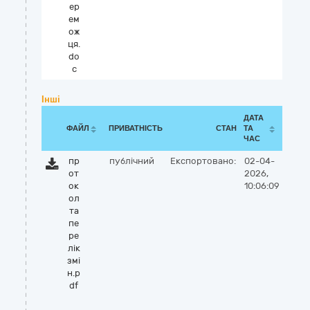
ер
ем
ож
ця.
do
c
Інші
ДАТА
ФАЙЛ
ПРИВАТНІСТЬ
СТАН
ТА
ЧАС
пр
публічний
Експортовано:
02-04-
от
2026,
ок
10:06:09
ол
та
пе
ре
лік
змі
н.p
df