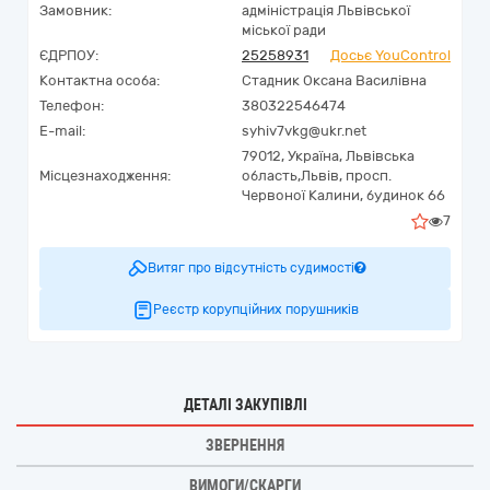
Замовник:
адміністрація Львівської
міської ради
ЄДРПОУ:
25258931
Досьє YouControl
Контактна особа:
Стадник Оксана Василівна
Телефон:
380322546474
E-mail:
syhiv7vkg@ukr.net
79012,
Україна
,
Львівська
Місцезнаходження:
область,
Львів,
просп.
Червоної Калини, будинок 66
7
Витяг про відсутність судимості
Реєстр корупційних порушників
ДЕТАЛІ ЗАКУПІВЛІ
ЗВЕРНЕННЯ
ВИМОГИ/СКАРГИ