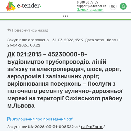
0 800 30 77 55
support@e-tender.ua
UK
Замовити дзвінок
Повернутись назад
Закупівлю оголошено - 31-03-2026, 15:19. Дата останніх змін -
21-04-2026, 08:22
ДК 021:2015 – 45230000-8–
Будівництво трубопроводів, ліній
зв’язку та електропередач, шосе, доріг,
аеродромів і залізничних доріг;
вирівнювання поверхонь – Послуги з
поточного ремонту вулично-дорожньої
мережі на території Сихівського району
м.Львова
Оголошення про проведення.pdf
Закупівля:
UA-2026-03-31-008322-a
/
на ProZorro
/