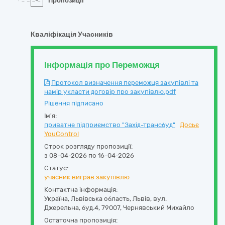
-
Пропозиції
Кваліфікація Учасників
Інформація про Переможця
Протокол визначення переможця закупівлі та
намір укласти договір про закупівлю.pdf
Рішення підписано
Ім'я:
приватне підприємство "Захід-трансбуд"
Досьє
YouControl
Строк розгляду пропозиції:
з 08-04-2026 по 16-04-2026
Статус:
учасник виграв закупівлю
Контактна інформація:
Україна
,
Львівська область
,
Львів,
вул.
Джерельна, буд.4
,
79007
,
Чернявський Михайло
Остаточна пропозиція: