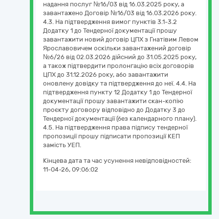
надання послуг №16/03 від 16.03.2025 року, а
завантажено Договір №16/03 від 16.03.2026 року.
4.3. На підтвердження вимог пунктів 3.1-3.2
Додатку 1 до Тендерної документації прошу
завантажити новий договір ЦПХ з Гнатівим Левом
Ярославовичем оскільки завантажений договір
№6/26 від 02.03.2026 дійсний до 31.05.2025 року,
а також підтвердити пролонгацію всіх договорів
ЦПХ до 31.12.2026 року, або завантажити
оновлену довідку та підтвердження до неї. 4.4. На
підтвердження пункту 12 Додатку 1 до Тендерної
документації прошу завантажити скан-копію
проєкту договору відповідно до Додатку 3 до
Тендерної документації (без календарного плану).
4.5. На підтвердження права підпису тендерної
пропозиції прошу підписати пропозиції КЕП
замість УЕП.
Кінцева дата та час усунення невідповідностей:
11-04-26, 09:06:02