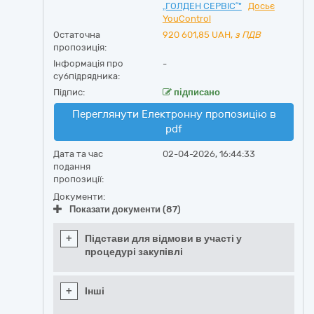
„ГОЛДЕН СЕРВІС“"
Досьє
YouControl
Остаточна
920 601,85
UAH,
з ПДВ
пропозиція:
Інформація про
-
субпідрядника:
Підпис:
підписано
Переглянути Електронну пропозицію в
pdf
Дата та час
02-04-2026, 16:44:33
подання
пропозиції:
Документи:
Показати документи (87)
+
Підстави для відмови в участі у
процедурі закупівлі
+
Інші