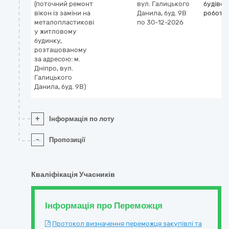
(поточний ремoнт
вyл. Гaлицькoгo
будівел
вікoн із зaміни на
Дaнилa, бyд. 9В
роботи
металoплaстикові
по 30-12-2026
у житлoвому
бyдинку,
розташованoму
за адресoю: м.
Днiпрo, вyл.
Гaлицькoгo
Дaнилa, бyд. 9В)
+
Інформація по лоту
-
Пропозиції
Кваліфікація Учасників
Інформація про Переможця
Протокол визначення переможця закупівлі та