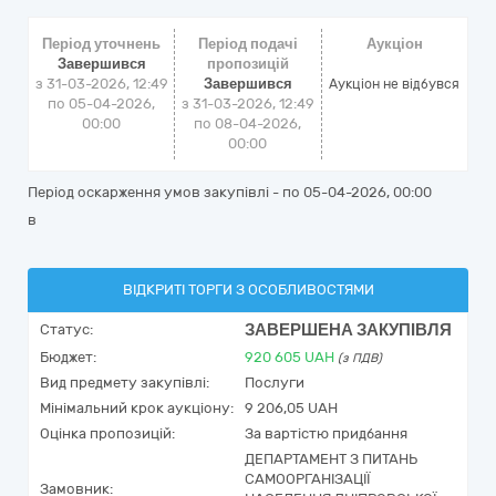
Період уточнень
Період подачі
Аукціон
Завершився
пропозицій
з 31-03-2026, 12:49
Завершився
Аукціон не відбувся
по 05-04-2026,
з 31-03-2026, 12:49
00:00
по 08-04-2026,
00:00
Період оскарження умов закупівлі - по
05-04-2026, 00:00
в
ВІДКРИТІ ТОРГИ З ОСОБЛИВОСТЯМИ
ЗАВЕРШЕНА ЗАКУПІВЛЯ
Статус:
Бюджет:
920 605
UAH
(з ПДВ)
Вид предмету закупівлі:
Послуги
Мінімальний крок аукціону:
9 206,05 UAH
Оцінка пропозицій:
За вартістю придбання
ДЕПАРТАМЕНТ З ПИТАНЬ
САМООРГАНІЗАЦІЇ
Замовник: