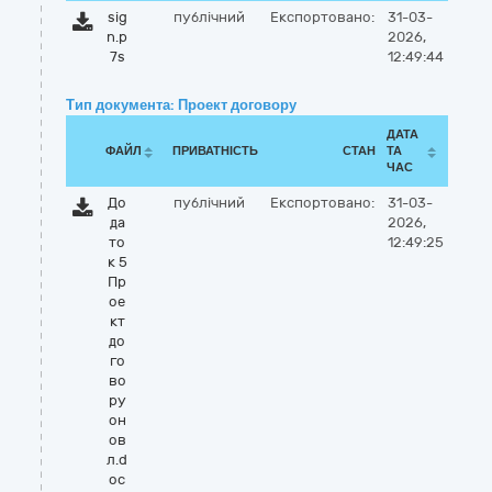
sig
публічний
Експортовано:
31-03-
n.p
2026,
7s
12:49:44
Тип документа: Проект договору
ДАТА
ФАЙЛ
ПРИВАТНІСТЬ
СТАН
ТА
ЧАС
До
публічний
Експортовано:
31-03-
да
2026,
то
12:49:25
к 5
Пр
ое
кт
до
го
во
ру
он
ов
л.d
oc