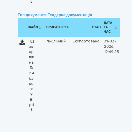
x
Тип документа: Тендерна документація
ДАТА
ФАЙЛ
ПРИВАТНІСТЬ
СТАН
ТА
ЧАС
ТД
публічний
Експортовано:
31-03-
ав
2026,
ар
12:49:25
вік
на
Га
ли
ць
ко
го
9
В.
pd
f