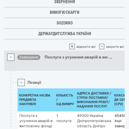
ЗВЕРНЕННЯ
ВИМОГИ/СКАРГИ
DOZORRO
ДЕРЖАУДИТСЛУЖБА УКРАЇНИ
+
-
відкрити всі
закрити всі
-
Послуга з усунення аварій в жи
...
Завершено
-
Позиції
АДРЕСА ДОСТАВКИ /
КОНКРЕТНА НАЗВА
КІЛЬКІСТЬ
КЛАСИФ
СТРОК ПОСТАВКИ/
ПРЕДМЕТА
/
ДК 021:2
ВИКОНАННЯ РОБІТ/
ЗАКУПІВЛІ
ОД.ВИМІРУ
(CPV)
НАДАННЯ ПОСЛУГ:
Послуга з
1
49000
Україна
454500
усунення аварій в
послуга
Дніпропетровська
Інші
житловому фонді
область
Дніпро
заверш