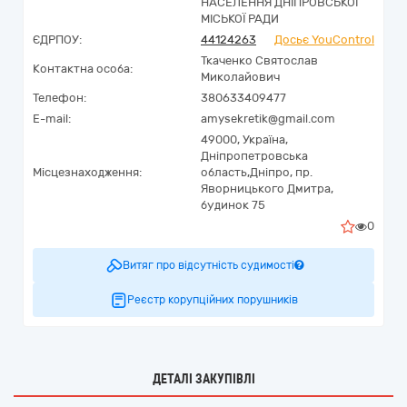
НАСЕЛЕННЯ ДНІПРОВСЬКОЇ
МІСЬКОЇ РАДИ
ЄДРПОУ:
44124263
Досьє YouControl
Ткаченко Святослав
Контактна особа:
Миколайович
Телефон:
380633409477
E-mail:
amysekretik@gmail.com
49000,
Україна
,
Дніпропетровська
Місцезнаходження:
область,
Дніпро,
пр.
Яворницького Дмитра,
будинок 75
0
Витяг про відсутність судимості
Реєстр корупційних порушників
ДЕТАЛІ ЗАКУПІВЛІ