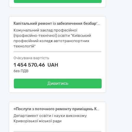
Капітальний ремонт із забезпечення безбар’єрного простору (облаштування підйомника-пандуса) Київського професійного коледжу автотранспортних технологій за адресою: м. Київ, Столичне шосе, буд. 98-А Голосіївський район
Комунальний заклад професійної
(професійно-технічної) освіти "Київський
професійний коледж автотранспортних
технологій"
Очікувана вартість
1 454 570,46 UAH
без ПДВ
Дивитись
«Послуги з поточного ремонту приміщень Криворізького ліцею №119 Криворізької міської ради, за адресою: мкрн. Сонячний, 48А, м. Кривий Ріг, Дніпропетровська область, 50056» ІІ поверх
Департамент освіти і науки виконкому
Криворізької міської ради