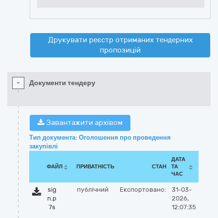
Друкувати реєстр отриманих тендерних
пропозицій
-
Документи тендеру
Завантажити архівом
Тип документа: Оголошення про проведення
закупівлі
ДАТА
ФАЙЛ
ПРИВАТНІСТЬ
СТАН
ТА
ЧАС
sig
публічний
Експортовано:
31-03-
n.p
2026,
7s
12:07:35