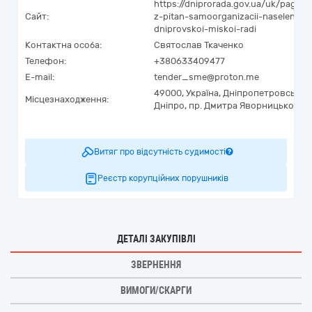
https://dniprorada.gov.ua/uk/page/u
Сайт:
z-pitan-samoorganizacii-naselennya
dniprovskoi-miskoi-radi
Контактна особа:
Святослав Ткаченко
Телефон:
+380633409477
E-mail:
tender_sme@proton.me
49000,
Україна
,
Дніпропетровська о
Місцезнаходження:
Дніпро,
пр. Дмитра Яворницького, 
Витяг про відсутність судимості
Реєстр корупційних порушників
ДЕТАЛІ ЗАКУПІВЛІ
ЗВЕРНЕННЯ
ВИМОГИ/СКАРГИ