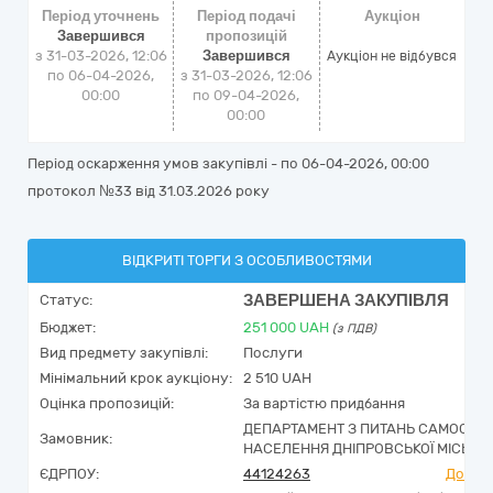
Період уточнень
Період подачі
Аукціон
Завершився
пропозицій
з 31-03-2026, 12:06
Завершився
Аукціон не відбувся
по 06-04-2026,
з 31-03-2026, 12:06
00:00
по 09-04-2026,
00:00
Період оскарження умов закупівлі - по
06-04-2026, 00:00
протокол №33 від 31.03.2026 року
ВІДКРИТІ ТОРГИ З ОСОБЛИВОСТЯМИ
ЗАВЕРШЕНА ЗАКУПІВЛЯ
Статус:
Бюджет:
251 000
UAH
(з ПДВ)
Вид предмету закупівлі:
Послуги
Мінімальний крок аукціону:
2 510 UAH
Оцінка пропозицій:
За вартістю придбання
ДЕПАРТАМЕНТ З ПИТАНЬ САМООРГАН
Замовник:
НАСЕЛЕННЯ ДНІПРОВСЬКОЇ МІСЬКОЇ
ЄДРПОУ:
44124263
Досьє 