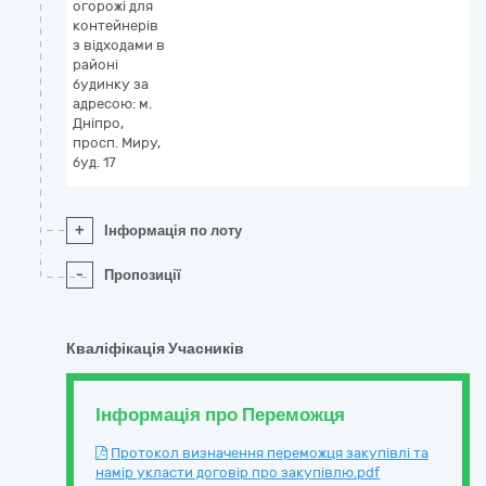
огорожі для
контейнерів
з відхoдами в
районі
будинку за
адресою: м.
Дніпро,
прoсп. Mиpу,
буд. 17
+
Інформація по лоту
-
Пропозиції
Кваліфікація Учасників
Інформація про Переможця
Протокол визначення переможця закупівлі та
намір укласти договір про закупівлю.pdf