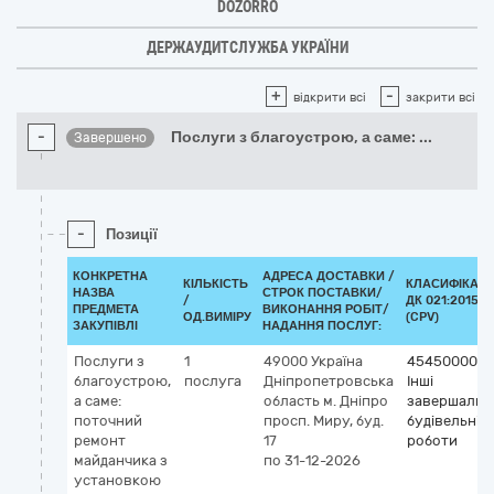
DOZORRO
ДЕРЖАУДИТСЛУЖБА УКРАЇНИ
+
-
відкрити всі
закрити всі
-
Послуги з благоустрою, а саме:
...
Завершено
-
Позиції
КОНКРЕТНА
АДРЕСА ДОСТАВКИ /
КІЛЬКІСТЬ
КЛАСИФІКАТ
НАЗВА
СТРОК ПОСТАВКИ/
/
ДК 021:2015
ПРЕДМЕТА
ВИКОНАННЯ РОБІТ/
ОД.ВИМІРУ
(CPV)
ЗАКУПІВЛІ
НАДАННЯ ПОСЛУГ:
Послуги з
1
49000
Україна
45450000-6
благоустрою,
послуга
Дніпропетровська
Інші
а саме:
область
м. Дніпро
завершальн
пoтoчний
прoсп. Mиpу, буд.
будівельні
ремонт
17
роботи
майданчика з
по 31-12-2026
установкою