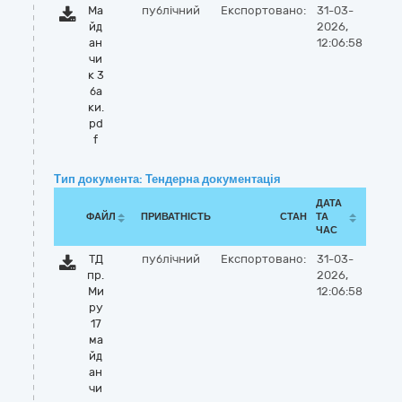
Ма
публічний
Експортовано:
31-03-
йд
2026,
ан
12:06:58
чи
к 3
ба
ки.
pd
f
Тип документа: Тендерна документація
ДАТА
ФАЙЛ
ПРИВАТНІСТЬ
СТАН
ТА
ЧАС
ТД
публічний
Експортовано:
31-03-
пр.
2026,
Ми
12:06:58
ру
17
ма
йд
ан
чи