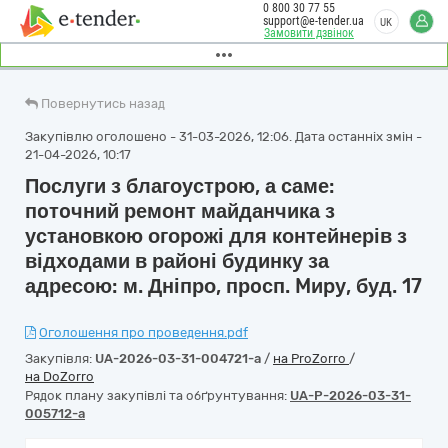
0 800 30 77 55
support@e-tender.ua
UK
Замовити дзвінок
Повернутись назад
Закупівлю оголошено - 31-03-2026, 12:06. Дата останніх змін -
21-04-2026, 10:17
Послуги з благоустрою, а саме:
пoтoчний ремонт майданчика з
установкою огорожі для контейнерів з
відхoдами в районі будинку за
адресою: м. Дніпро, прoсп. Mиpу, буд. 17
Оголошення про проведення.pdf
Закупівля:
UA-2026-03-31-004721-a
/
на ProZorro
/
на DoZorro
Рядок плану закупівлі та обґрунтування:
UA-P-2026-03-31-
005712-a