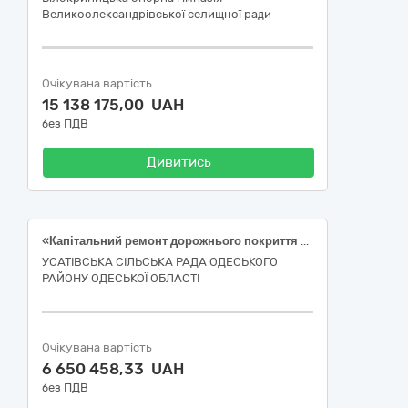
Великоолександрівської селищної ради
Очікувана вартість
15 138 175,00 UAH
без ПДВ
Дивитись
«Капітальний ремонт дорожнього покриття від будинку №17 по вул. Висока до вул. Лисенка №12-Б в с. Усатове Одеського району Одеської області. Коригування.»
УСАТІВСЬКА СІЛЬСЬКА РАДА ОДЕСЬКОГО
РАЙОНУ ОДЕСЬКОЇ ОБЛАСТІ
Очікувана вартість
6 650 458,33 UAH
без ПДВ