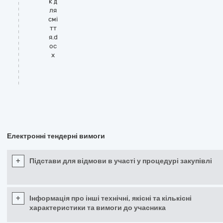
к д
ля
смі
тт
я.d
oc
x
Електронні тендерні вимоги
+
Підстави для відмови в участі у процедурі закупівлі
+
Інформація про інші технічні, якісні та кількісні
характеристики та вимоги до учасника