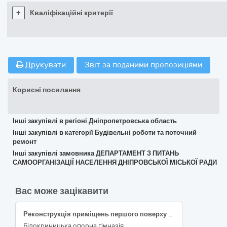
+
Кваліфікаційні критерії
Друкувати
Звіт за поданими пропозиціями
Корисні посилання
Інші закупівлі в регіоні Дніпропетровська область
Інші закупівлі в категорії Будівельні роботи та поточний
ремонт
Інші закупівлі замовника ДЕПАРТАМЕНТ З ПИТАНЬ
САМООРГАНІЗАЦІЇ НАСЕЛЕННЯ ДНІПРОВСЬКОЇ МІСЬКОЇ РАДИ
Вас може зацікавити
Реконструкція приміщень першого поверху під влаштування харчоблоку з базовою кухнею Білокриницької опорної гімназії Великоолександрівської селищної ради за адресою: Херсонська область, Бериславський район, селище Біла Криниця, вулиця Шкільна, 48
Білокриницька опорна гімназія