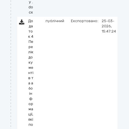
у .
do
cx
До
публічний
Експортовано:
25-03-
да
2026,
то
15:47:24
к 4
Пе
ре
лік
до
ку
ме
нті
в т
а а
бо
ін
ф
ор
ма
ції,
які
по