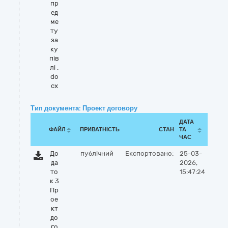
пр
ед
ме
ту
за
ку
пів
лі .
do
cx
Тип документа: Проект договору
ДАТА
ФАЙЛ
ПРИВАТНІСТЬ
СТАН
ТА
ЧАС
До
публічний
Експортовано:
25-03-
да
2026,
то
15:47:24
к 3
Пр
ое
кт
до
го