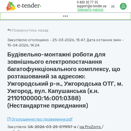
0 800 30 77 55
support@e-tender.ua
UK
Замовити дзвінок
Повернутись назад
Закупівлю оголошено - 25-03-2026, 15:47. Дата останніх змін -
15-04-2026, 14:24
Будівельно-монтажні роботи для
зовнішнього електропостачання
багатофункціонального комплексу, що
розташований за адресою:
Ужгородський р-н., Ужгородська ОТГ, м.
Ужгород, вул. Капушанська (к.н.
2110100000:16:001:0388)
(Нестандартне приєднання)
Оголошення про проведення.pdf
Закупівля:
UA-2026-03-25-011957-a
/
на ProZorro
/