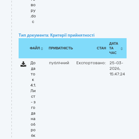
во
ру
.do
c
Тип документа: Критерії прийнятності
ДАТА
ФАЙЛ
ПРИВАТНІСТЬ
СТАН
ТА
ЧАС
До
публічний
Експортовано:
25-03-
да
2026,
то
15:47:24
к
4.1.
Ли
ст
- з
го
да
на
об
ро
бк