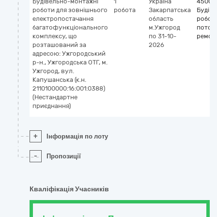
Будівельно-монтажні
1
Україна
45000
роботи для зовнішнього
робота
Закарпатська
Будіве
електропостачання
область
роботи
багатофункціонального
м.Ужгород
поточ
комплексу, що
по 31-10-
ремон
розташований за
2026
адресою: Ужгородський
р-н., Ужгородська ОТГ, м.
Ужгород, вул.
Капушанська (к.н.
2110100000:16:001:0388)
(Нестандартне
приєднання)
+
Інформація по лоту
-
Пропозиції
Кваліфікація Учасників