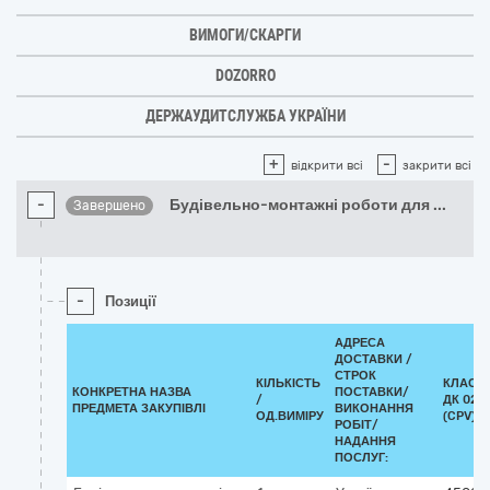
ВИМОГИ/СКАРГИ
DOZORRO
ДЕРЖАУДИТСЛУЖБА УКРАЇНИ
+
-
відкрити всі
закрити всі
-
Будівельно-монтажні роботи для
...
Завершено
-
Позиції
АДРЕСА
ДОСТАВКИ /
СТРОК
КІЛЬКІСТЬ
КЛАСИ
КОНКРЕТНА НАЗВА
ПОСТАВКИ/
/
ДК 021:
ПРЕДМЕТА ЗАКУПІВЛІ
ВИКОНАННЯ
ОД.ВИМІРУ
(CPV)
РОБІТ/
НАДАННЯ
ПОСЛУГ: