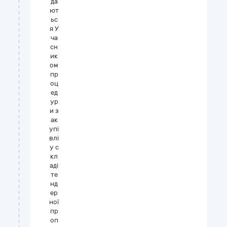
да
ют
ьс
я У
ча
сн
ик
ом
пр
оц
ед
ур
и з
ак
упі
влі
у с
кл
аді
те
нд
ер
ної
пр
оп