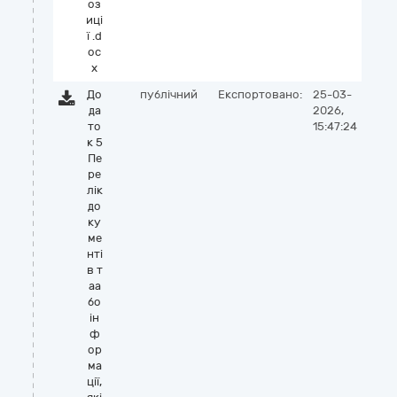
оз
иці
ї .d
oc
x
До
публічний
Експортовано:
25-03-
да
2026,
то
15:47:24
к 5
Пе
ре
лік
до
ку
ме
нті
в т
аа
бо
ін
ф
ор
ма
ції,