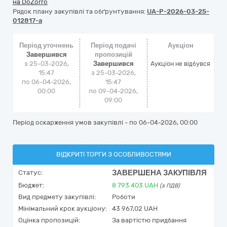
на DoZorro
Рядок плану закупівлі та обґрунтування:
UA-P-2026-03-25-
012817-a
Період уточнень
Період подачі
Аукціон
Завершився
пропозицій
з 25-03-2026,
Завершився
Аукціон не відбувся
15:47
з 25-03-2026,
по 06-04-2026,
15:47
00:00
по 09-04-2026,
09:00
Період оскарження умов закупівлі - по
06-04-2026, 00:00
ВІДКРИТІ ТОРГИ З ОСОБЛИВОСТЯМИ
ЗАВЕРШЕНА ЗАКУПІВЛЯ
Статус:
Бюджет:
8 793 403
UAH
(з ПДВ)
Вид предмету закупівлі:
Роботи
Мінімальний крок аукціону:
43 967,02 UAH
Оцінка пропозицій:
За вартістю придбання