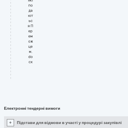
які
по
да
ют
ьс
я П
ер
ем
ож
це
м.
do
cx
Електронні тендерні вимоги
+
Підстави для відмови в участі у процедурі закупівлі