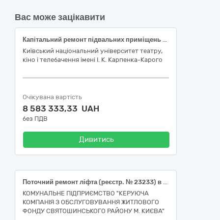
Вас може зацікавити
Капітальний ремонт підвальних приміщень навчального корпусу Київського національного університету театру, кіно і телебачення імені І. К. Карпенка - Карого за адресою: вул. Ярославів Вал, 40, місто Київ
Київський національний університет театру,
кіно і телебачення імені І. К. Карпенка-Карого
Очікувана вартість
8 583 333,33 UAH
без ПДВ
Дивитись
Поточний ремонт ліфта (реєстр. № 23233) в під’їзді № 1 у житловому будинку № 89-А на проспекті Берестейському в Святошинському районі м. Києва
КОМУНАЛЬНЕ ПІДПРИЄМСТВО "КЕРУЮЧА
КОМПАНІЯ З ОБСЛУГОВУВАННЯ ЖИТЛОВОГО
ФОНДУ СВЯТОШИНСЬКОГО РАЙОНУ М. КИЄВА"