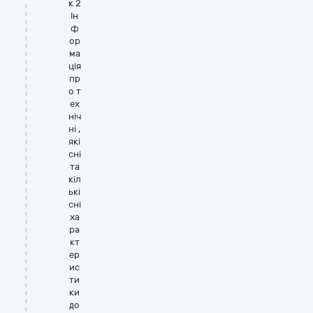
к 2
Ін
ф
ор
ма
ція
пр
о т
ех
ніч
ні ,
які
сні
та
кіл
ькі
сні
ха
ра
кт
ер
ис
ти
ки
до