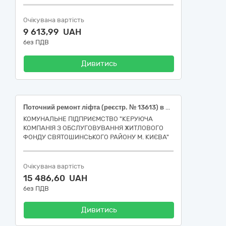
Очікувана вартість
9 613,99 UAH
без ПДВ
Дивитись
Поточний ремонт ліфта (реєстр. № 13613) в під’їзді № 2 у житловому будинку № 30 на вулиці Академіка Доброхотова в Святошинському районі м. Києва
КОМУНАЛЬНЕ ПІДПРИЄМСТВО "КЕРУЮЧА
КОМПАНІЯ З ОБСЛУГОВУВАННЯ ЖИТЛОВОГО
ФОНДУ СВЯТОШИНСЬКОГО РАЙОНУ М. КИЄВА"
Очікувана вартість
15 486,60 UAH
без ПДВ
Дивитись