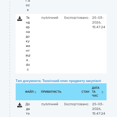
ї .d
oc
x
Те
публічний
Експортовано:
25-03-
нд
2026,
ер
15:47:24
на
до
ку
ме
нт
аці
я .
do
c
Тип документа: Технічний опис предмету закупівлі
ДАТА
ФАЙЛ
ПРИВАТНІСТЬ
СТАН
ТА
ЧАС
До
публічний
Експортовано:
25-03-
да
2026,
то
15:47:24