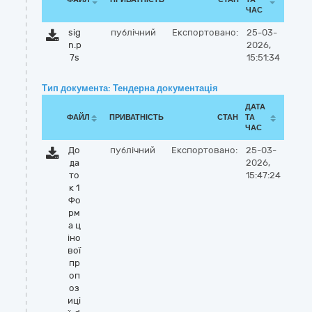
ЧАС
sig
публічний
Експортовано:
25-03-
n.p
2026,
7s
15:51:34
Тип документа: Тендерна документація
ДАТА
ФАЙЛ
ПРИВАТНІСТЬ
СТАН
ТА
ЧАС
До
публічний
Експортовано:
25-03-
да
2026,
то
15:47:24
к 1
Фо
рм
а ц
іно
вої
пр
оп
оз
иці