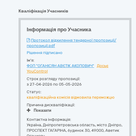
Кваліфікація Учасників
Інформація про Учасника
Протокол відхилення тендерної пропозиції/
пропозиції.pdf
Рішення підписано
Ім'я:
ФОП "ОГАНІСЯН АВЄТІК АКОПОВИЧ"
Досьє
YouControl
Строк розгляду пропозиції:
з 27-04-2026 по 05-05-2026
Статус:
кваліфікаційна комісія відмовила переможцю
Причина дискваліфікації:
Показати
Контактна інформація:
Україна
,
Дніпропетровська область
,
місто Дніпро,
ПРОСПЕКТ ГАГАРІНА, будинок 30
,
49000
,
Аветик
Оганисян