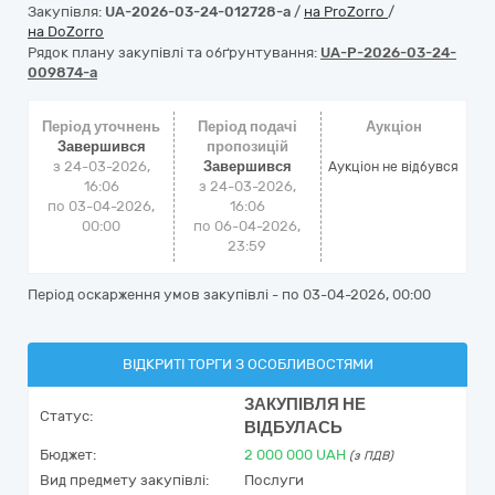
Закупівля:
UA-2026-03-24-012728-a
/
на ProZorro
/
на DoZorro
Рядок плану закупівлі та обґрунтування:
UA-P-2026-03-24-
009874-a
Період уточнень
Період подачі
Аукціон
Завершився
пропозицій
з 24-03-2026,
Завершився
Аукціон не відбувся
16:06
з 24-03-2026,
по 03-04-2026,
16:06
00:00
по 06-04-2026,
23:59
Період оскарження умов закупівлі - по
03-04-2026, 00:00
ВІДКРИТІ ТОРГИ З ОСОБЛИВОСТЯМИ
ЗАКУПІВЛЯ НЕ
Статус:
ВІДБУЛАСЬ
Бюджет:
2 000 000
UAH
(з ПДВ)
Вид предмету закупівлі:
Послуги