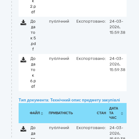
к
2.p
df
До
публічний
Експортовано:
24-03-
да
2026,
то
15:59:38
к 5
.pd
f
До
публічний
Експортовано:
24-03-
да
2026,
то
15:59:38
к
6.p
df
Тип документа: Технічний опис предмету закупівлі
ДАТА
ФАЙЛ
ПРИВАТНІСТЬ
СТАН
ТА
ЧАС
До
публічний
Експортовано:
24-03-
да
2026,
то
15:59:38