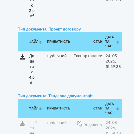
к
3.p
df
Тип документа: Проект договору
ДАТА
ФАЙЛ
ПРИВАТНІСТЬ
СТАН
ТА
ЧАС
До
публічний
Експортовано:
24-03-
да
2026,
то
15:59:38
к
4.p
df
Тип документа: Тендерна документація
ДАТА
ФАЙЛ
ПРИВАТНІСТЬ
СТАН
ТА
ЧАС
Т
публічний
24-03-
Видалено
ен
2026,
де
15:59:38