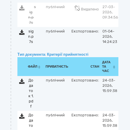
s
публічний
27-03-
Видалено
ig
2026,
n.p
09:34:56
7s
sig
публічний
Експортовано:
01-04-
n.p
2026,
7s
14:24:23
Тип документа: Критерії прийнятності
ДАТА
ФАЙЛ
ПРИВАТНІСТЬ
СТАН
ТА
ЧАС
До
публічний
Експортовано:
24-03-
да
2026,
то
15:59:38
к 1.
pd
f
До
публічний
Експортовано:
24-03-
да
2026,
то
15:59:38