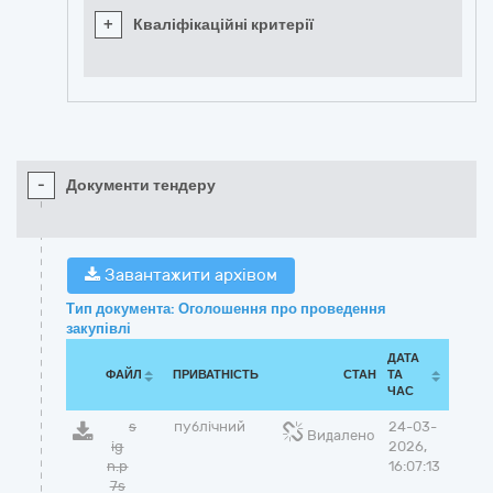
+
Кваліфікаційні критерії
-
Документи тендеру
Завантажити архівом
Тип документа: Оголошення про проведення
закупівлі
ДАТА
ФАЙЛ
ПРИВАТНІСТЬ
СТАН
ТА
ЧАС
s
публічний
24-03-
Видалено
ig
2026,
n.p
16:07:13
7s