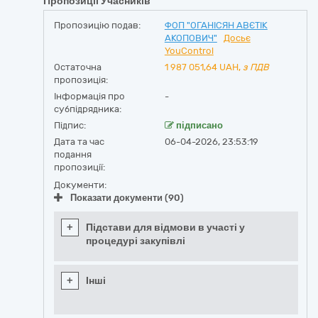
Пропозиції Учасників
Пропозицію подав:
ФОП "ОГАНІСЯН АВЄТІК
АКОПОВИЧ"
Досьє
YouControl
Остаточна
1 987 051,64
UAH,
з ПДВ
пропозиція:
Інформація про
-
субпідрядника:
Підпис:
підписано
Дата та час
06-04-2026, 23:53:19
подання
пропозиції:
Документи:
Показати документи (90)
+
Підстави для відмови в участі у
процедурі закупівлі
+
Інші