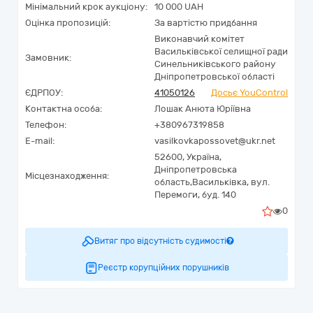
Мінімальний крок аукціону:
10 000 UAH
Оцінка пропозицій:
За вартістю придбання
Виконавчий комітет
Васильківської селищної ради
Замовник:
Синельниківського району
Дніпропетровської області
ЄДРПОУ:
41050126
Досьє YouControl
Контактна особа:
Лошак Анюта Юріївна
Телефон:
+380967319858
E-mail:
vasilkovkapossovet@ukr.net
52600,
Україна
,
Дніпропетровська
Місцезнаходження:
область,
Васильківка,
вул.
Перемоги, буд. 140
0
Витяг про відсутність судимості
Реєстр корупційних порушників