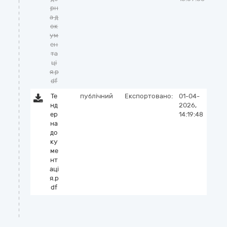
рн
а д
ок
ум
ен
та
ці
я.p
df
Те
публічний
Експортовано:
01-04-
нд
2026,
ер
14:19:48
на
до
ку
ме
нт
аці
я.p
df