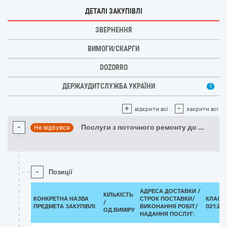
ДЕТАЛІ ЗАКУПІВЛІ
ЗВЕРНЕННЯ
ВИМОГИ/СКАРГИ
DOZORRO
ДЕРЖАУДИТСЛУЖБА УКРАЇНИ
1
+
-
відкрити всі
закрити всі
-
Послуги з поточного ремонту до
...
Не відбувся
-
Позиції
АДРЕСА ДОСТАВКИ /
КІЛЬКІСТЬ
КОНКРЕТНА НАЗВА
СТРОК ПОСТАВКИ/
КЛАСИ
/
ПРЕДМЕТА ЗАКУПІВЛІ
ВИКОНАННЯ РОБІТ/
021:201
ОД.ВИМІРУ
НАДАННЯ ПОСЛУГ: