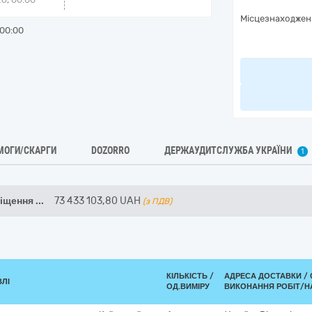
Місцезнаходжен
00:00
МОГИ/СКАРГИ
DOZORRO
ДЕРЖАУДИТСЛУЖБА УКРАЇНИ
1
міщення
...
73 433 103,80
UAH
(з ПДВ)
КІЛЬКІСТЬ /
АДРЕСА ДОСТАВКИ /
ВЛІ
ОД.ВИМІРУ
ВИКОНАННЯ РОБІТ/Н