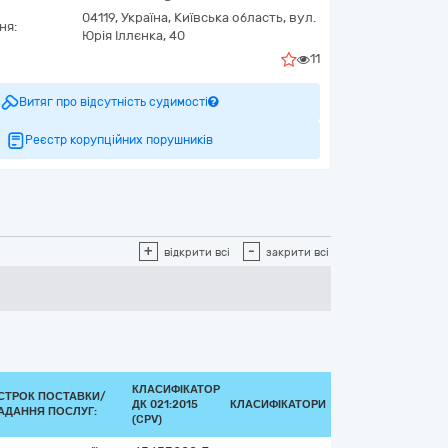
04119,
Україна
,
Київська область,
вул.
ня:
Юрія Іллєнка, 40
11
Витяг про відсутність судимості
Реєстр корупційних порушників
+
-
відкрити всі
закрити всі
КЛАСИФІКАТОР
СТРОК ПОСТАВКИ/
ДК 021:2015
КЛАСИФІКАТОРИ
АДАННЯ ПОСЛУГ:
(CPV)