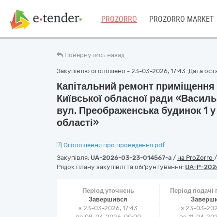
PROZORRO
PROZORRO MARKET
Повернутись назад
Закупівлю оголошено - 23-03-2026, 17:43. Дата остан
Капітальний ремонт приміщення
Київської обласної ради «Василь
вул. Преображенська будинок 1 у 
області»
Оголошення про проведення.pdf
Закупівля:
UA-2026-03-23-014567-a
/
на ProZorro
Рядок плану закупівлі та обґрунтування:
UA-P-202
Період уточнень
Період подачі
Завершився
Заверш
з 23-03-2026, 17:43
з 23-03-202
по 08-04-2026, 00:00
по 11-04-202