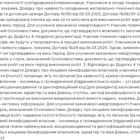
та технології субпідрядника/співвиконавця. Учасником в складі тенде
 зокрема, Довідку про наявність обладнання, матеріально-технічної ба
дка) та договори оренди Договір №130 від 05.03.2025, Договір №08/09-2
нак орендована техніка що має бути залучена для виконання робіт від
а весь період. Для усунення зазначеної невідповідності Учасник пови
ний Особливостями, документи, що підтверджують можливість залучен
овідно до Додатку 4 тендерної документації, Учасник повинен надати к
одів, які будуть утворюватись в процесі виконання робіт. Учасником в
 вимоги надано, зокрема, Договір №28 від 06.03.2025. Однак, вивезенн
т не підтверджено на весь період. Для усунення зазначеної невідпові
вель у строк, визначений Особливостями, документи, що підтверджуют
ня робіт на весь період виконання робіт. 3. Відповідно до Додатку 4 т
инен надати Довідку про кінцевих бенефіціарних власників учасника п
и (послуг): прізвище, ім’я, по батькові (за наявності), країна громадянс
ласник - іноземець є громадянином (підданим) кількох країн, - усі кра
місцезнаходження та ідентифікаційний код (для резидента) засновника
ласником, характер та міра (рівень, ступінь, частка) бенефіціарного в
ої пропозиції на виконання вищезазначеної вимоги надано, зокрема, До
ь не повну інформацію. Для усунення зазначеної невідповідності Уча
трок, визначений Особливостями, Довідку про кінцевих бенефіціарни
навця робіт, надавача послуги (послуг): прізвище, ім’я, по батькові (за н
евий бенефіціарний власник - іноземець є громадянином (підданим) кіль
а також повне найменування, місцезнаходження та ідентифікаційний код
а є кінцевим бенефіціарним власником, характер та міра (рівень, ступ
у).