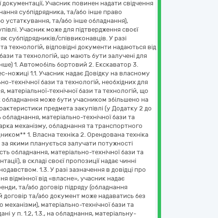
ї документації, Учасник повинен надати свідчення
днання субпідрядника, та/або інше право
о устаткування, та/або інше обладнання),
упівлі. Учасник може для підтвердження своєї
як субпідрядників/співвиконавців. У разі
та технологій, відповідні документи надаються від
бази та технологій, що мають бути залучені для
нше) 1. Автомобіль бортовий 2. Екскаватор 3.
-ножиці 1.1. Учасник надає Довідку на власному
но-технічної бази та технологій, необхідних для
, матеріальної-технічної бази та технологій, що
ік обладнання може бути учасником збільшено на
характеристики предмета закупівлі (у Додатку 2 до
ладнання, матеріально-технічної бази та
арка механізму, обладнання та транспортного
ником** 1. Власна техніка 2. Орендована техніка
 за якими планується залучати потужності
сть обладнання, матеріально-технічної бази та
тації), в складі своєї пропозиції надає чинні
одавством. 1.3. У разі зазначення в довідці про
я відмінної від «власне», учасник надає
ренди, та/або договір підряду (обладнання
й договір та/або документ може надаватись без
 механізми), матеріально-технічної бази та
і у п. 1.2, 1.3., на обладнання, матеріальну-