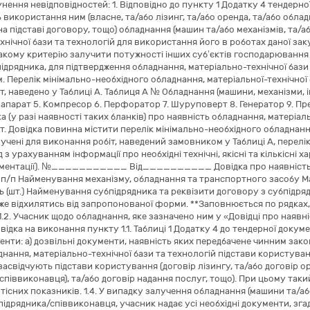
нення невідповідностей: 1. Відповідно до пункту 1 Додатку 4 тендерно
 використання ним (власне, та/або лізинг, та/або оренда, та/або обла
а підставі договору, тощо) обладнання (машин та/або механізмів, та/аб
хнічної бази та технологій для використання його в роботах даної зак
такому критерію залучити потужності інших суб’єктів господарювання 
ідрядника, для підтвердження обладнання, матеріально-технічної бази 
. Перелік мінімально-необхідного обладнання, матеріальної-технічної 
т, наведено у Таблиці А. Таблиця А № Обладнання (машини, механізми, і
парат 5. Компресор 6. Перфоратор 7. Шуруповерт 8. Генератор 9. Прес
 (у разі наявності таких бланків) про наявність обладнання, матеріаль
т. Довідка повинна містити перелік мінімально-необхідного обладнання
учені для виконання робіт, наведений замовником у Таблиці А, перел
з урахуванням інформації про необхідні технічні, якісні та кількісні 
ументації). №___________ Від__________ Довідка про наявність об
 п/п Найменування механізму, обладнання та транспортного засобу М
ть (шт.) Найменування субпідрядника та реквізити договору з субпідряд
же відхилятись від запропонованої форми. **Заповнюється по рядках,
1.2. Учасник щодо обладнання, яке зазначено ним у «Довідці про наявні
відка на виконання пункту 1.1. Таблиці 1 Додатку 4 до тендерної докумен
нти: а) дозвільні документи, наявність яких передбачене чинним закон
днання, матеріально-технічної бази та технологій підстави користуванн
засвідчують підстави користування (договір лізингу, та/або договір о
співвиконавця), та/або договір надання послуг, тощо). При цьому таки
тісних показників. 1.4. У випадку залучення обладнання (машини та/або
ідрядника/співвиконавця, учасник надає усі необхідні документи, згадан