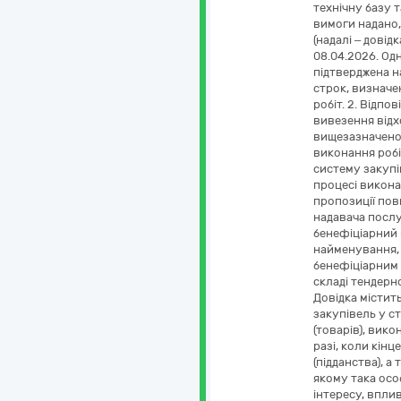
технічну базу 
вимоги надано,
(надалі – дові
08.04.2026. Од
підтверджена н
строк, визначе
робіт. 2. Відп
вивезення відх
вищезазначеної
виконання робі
систему закупі
процесі виконан
пропозиції пов
надавача послуг
бенефіціарний в
найменування, 
бенефіціарним в
складі тендерн
Довідка містит
закупівель у с
(товарів), вико
разі, коли кінц
(підданства), 
якому така особ
інтересу, вплив