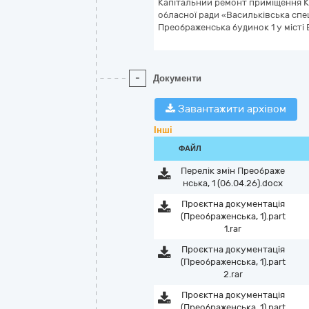
Капітальний ремонт приміщення К
обласної ради «Васильківська спе
Преображенська будинок 1 у місті 
-
Документи
Завантажити архівом
Інші
ФАЙЛ
Перелік змін Преображе
нська, 1 (06.04.26).docx
Проєктна документація
(Преображенська, 1).part
1.rar
Проєктна документація
(Преображенська, 1).part
2.rar
Проєктна документація
(Преображенська, 1).part