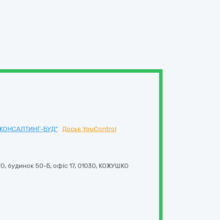
"КОНСАЛТИНГ-БУД"
Досьє YouControl
будинок 50-Б, офіс 17
,
01030
,
КОЖУШКО