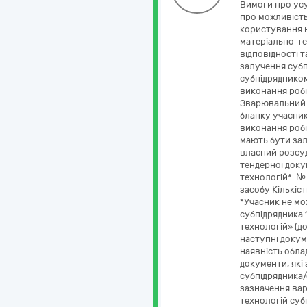
Вимоги про усу
про можливість
користування н
матеріально-те
відповідності 
залучення субп
субпідрядником
виконання робі
Зварювальний а
бланку учасника
виконання робі
мають бути зал
власний розсуд 
тендерної док
технологій* .№
засобу Кількіс
*Учасник не мо
субпідрядника 
технологій» (до
наступні докуме
наявність обла
документи, які 
субпідрядника/
зазначення вар
технологій субп