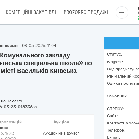
КОМЕРЦІЙНІ ЗАКУПІВЛІ
PROZORRO.ПРОДАЖІ
ніх змін - 08-05-2026, 11:04
 Комунального закладу
Статус:
ківська спеціальна школа» по
Бюджет:
Вид предмету за
місті Васильків Київська
Мінімальний кро
Оцінка пропозиц
Замовник:
/
на DoZorro
6-03-23-018336-a
ЄДРПОУ:
Сайт:
 пропозицій
Аукціон
Контактна особ
ився
Телефон:
6, 17:43
Аукціон не відбувся
E-mail:
6, 00:00