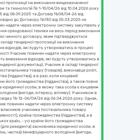
рної пропозиції на виконання вищезазначеної
зи та технологій № 1-10/04/26 від 10.04.2026 року
5 від 08.09.2025 та Договір №08/04-26 від
повідно до Договору №130 від 05.03.2025 не
нен надати через електронну систему закупівель у
ня орендованої техніки на весь період виконання
опію чинного договору, яким підтверджується
 складі тендерної пропозиції на виконання
я відходів, які будуть утворюватись в процесі
дності Учасник повинен надати через електронну
ь вивезення відходів, які будуть утворюватись в
ендерної документації, Учасник в складі тендерної
остачальника товару (товарів), виконавця робіт,
тва (підданства), а в разі, коли кінцевий
їни його громадянства (підданства), а також повне
 юридичної особи, в якому така особа є кінцевим
олодіння (вигоди, інтересу, впливу). Учасником в
відку № 12-06/04/26 від 06.04.2026 року. Однак,
сник повинен надати через електронну систему
х власників учасника постачальника товару
аявності), країна громадянства (підданства), а в
кох країн, - усі країни його громадянства
 (для резидента) засновника юридичної особи, в
інь, частка) бенефіціарного володіння (вигоди,