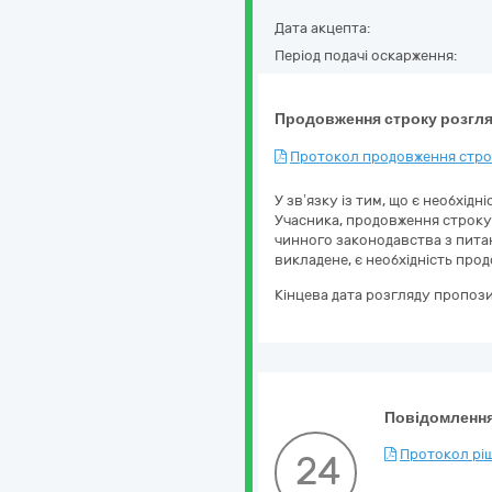
Дата акцепта:
Період подачі оскарження:
Продовження строку розгля
Протокол продовження строк
У зв’язку із тим, що є необхід
Учасника, продовження строку 
чинного законодавства з питан
викладене, є необхідність про
Кінцева дата розгляду пропози
Повідомлення
Протокол ріш
24