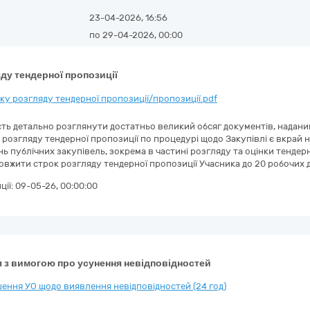
23-04-2026, 16:56
по 29-04-2026, 00:00
ду тендерної пропозиції
у розгляду тендерної пропозиції/пропозиції.pdf
ність детально розглянути достатньо великий обсяг документів, надани
розгляду тендерної пропозиції по процедурі щодо Закупівлі є вкрай
ь публічних закупівель, зокрема в частині розгляду та оцінки тенде
довжити строк розгляду тендерної пропозиції Учасника до 20 робочих д
ції:
09-05-26, 00:00:00
 з вимогою про усунення невідповідностей
ення УО щодо виявлення невідповідностей (24 год)