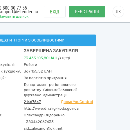
0 800 30 77 55
support@e-tender.ua
ВХІД
РЕЄСТРАЦІЯ
UK
Замовити дзвінок
ВІДКРИТІ ТОРГИ З ОСОБЛИВОСТЯМИ
ЗАВЕРШЕНА ЗАКУПІВЛЯ
73 433 103,80
UAH
(з ПДВ)
купівлі:
Роботи
к аукціону:
367 165,52 UAH
ій:
За вартістю придбання
Департамент регіонального
розвитку Київської обласної
державної адміністрації
21467647
Досьє YouControl
http://www.drrzkg-koda.gov.ua
а:
Олександр Сидоренко
+380442067433
sid_alexandr@ukr.net