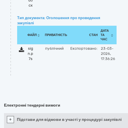
do
cx
Тип документа: Оголошення про проведення
закупівлі
ДАТА
ФАЙЛ
ПРИВАТНІСТЬ
СТАН
ТА
ЧАС
sig
публічний
Експортовано:
23-03-
n.p
2026,
7s
17:36:26
Електронні тендерні вимоги
+
Підстави для відмови в участі у процедурі закупівлі