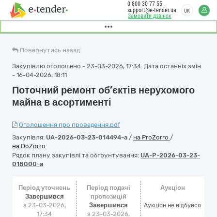
0 800 30 77 55
support@e-tender.ua
UK
Замовити дзвінок
Повернутись назад
Закупівлю оголошено - 23-03-2026, 17:34. Дата останніх змін
- 16-04-2026, 18:11
Поточний ремонт об’єктів нерухомого
майна в асортименті
Оголошення про проведення.pdf
Закупівля:
UA-2026-03-23-014494-a
/
на ProZorro
/
на DoZorro
Рядок плану закупівлі та обґрунтування:
UA-P-2026-03-23-
018000-a
Період уточнень
Період подачі
Аукціон
Завершився
пропозицій
з 23-03-2026,
Завершився
Аукціон не відбувся
17:34
з 23-03-2026,