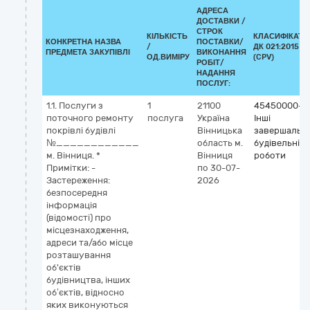
АДРЕСА
ДОСТАВКИ /
СТРОК
КІЛЬКІСТЬ
КЛАСИФІКАТО
КОНКРЕТНА НАЗВА
ПОСТАВКИ/
/
ДК 021:2015
ПРЕДМЕТА ЗАКУПІВЛІ
ВИКОНАННЯ
ОД.ВИМІРУ
(CPV)
РОБІТ/
НАДАННЯ
ПОСЛУГ:
1.1. Послуги з
1
21100
45450000-6
поточного ремонту
послуга
Україна
Інші
покрівлі будівлі
Вінницька
завершальні
№____________
область
м.
будівельні
м. Вінниця. *
Вінниця
роботи
Примітки: -
по 30-07-
Застереження:
2026
безпосередня
інформація
(відомості) про
місцезнаходження,
адреси та/або місце
розташування
об'єктів
будівництва, інших
об’єктів, відносно
яких виконуються