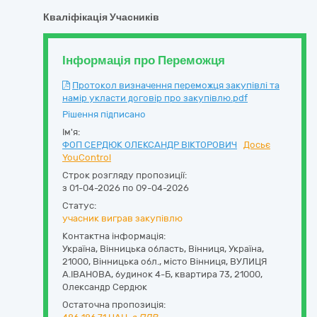
Кваліфікація Учасників
Інформація про Переможця
Протокол визначення переможця закупівлі та
намір укласти договір про закупівлю.pdf
Рішення підписано
Ім'я:
ФОП СЕРДЮК ОЛЕКСАНДР ВІКТОРОВИЧ
Досьє
YouControl
Строк розгляду пропозиції:
з 01-04-2026 по 09-04-2026
Статус:
учасник виграв закупівлю
Контактна інформація:
Україна
,
Вінницька область
,
Вінниця,
Україна,
21000, Вінницька обл., місто Вінниця, ВУЛИЦЯ
А.ІВАНОВА, будинок 4-Б, квартира 73
,
21000
,
Олександр Сердюк
Остаточна пропозиція: