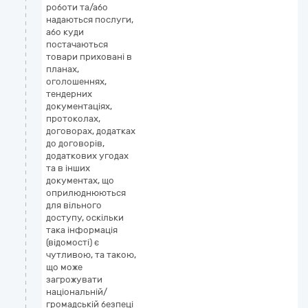
роботи та/або
надаються послуги,
або куди
постачаються
товари приховані в
планах,
оголошеннях,
тендерних
документаціях,
протоколах,
договорах, додатках
до договорів,
додаткових угодах
та в інших
документах, що
оприлюднюються
для вільного
доступу, оскільки
така інформація
(відомості) є
чутливою, та такою,
що може
загрожувати
національній/
громадській безпеці