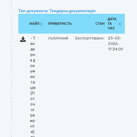
Тип документа: Тендерна документація
ДАТА
ФАЙЛ
ПРИВАТНІСТЬ
СТАН
ТА
ЧАС
- Т
публічний
Експортовано:
23-03-
ен
2026,
де
17:34:09
рн
а д
ок
ум
ен
та
ція
(П
от
оч
ні
ре
мо
нт
и).