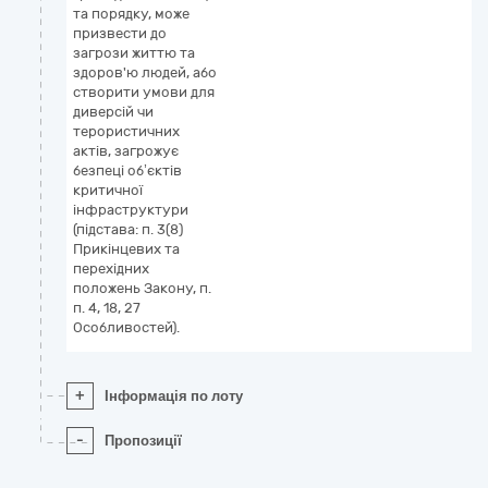
та порядку, може
призвести до
загрози життю та
здоров'ю людей, або
створити умови для
диверсій чи
терористичних
актів, загрожує
безпеці об’єктів
критичної
інфраструктури
(підстава: п. 3(8)
Прикінцевих та
перехідних
положень Закону, п.
п. 4, 18, 27
Особливостей).
+
Інформація по лоту
-
Пропозиції