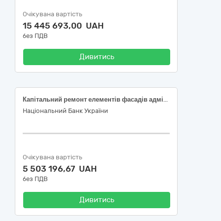
Очікувана вартість
15 445 693,00 UAH
без ПДВ
Дивитись
Капітальний ремонт елементів фасадів адміністративної будівлі (корпус 1) літ. А Національного банку України в м. Київ - 45450000-6
Національний Банк України
Очікувана вартість
5 503 196,67 UAH
без ПДВ
Дивитись