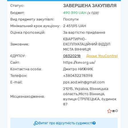
ЗАВЕРШЕНА ЗАКУПІВЛЯ
Статус:
Бюджет:
490 390
UAH
(з ПДВ)
Вид предмету закупівлі:
Послуги
Мінімальний крок аукціону:
2 451,95 UAH
Оцінка пропозицій:
За вартістю придбання
КВАРТИРНО-
Замовник:
ЕКСПЛУАТАЦІЙНИЙ ВІДДІЛ
МІСТА ВІННИЦЯ
ЄДРПОУ:
08320218
Досьє YouControl
Сайт:
https://kev.org.ua/
Контактна особа:
Дмитро НИЖНИК
Телефон:
+380432278398
E-mail:
pps.aod.win@gmail.com
21015,
Україна
,
Вінницька
область,
Місто Вінниця,
Місцезнаходження:
вулиця СТРІЛЕЦЬКА, будинок
87
0
Витяг про відсутність судимості