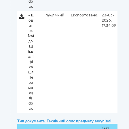
do
cx
- Д
публічний
Експортовано:
23-03-
од
2026,
ат
17:34:09
ок
№4
до
ТД
(кв
алі
фі
ка
ція
Пе
ре
мо
жц
я).
do
cx
Тип документа: Технічний опис предмету закупівлі
ДАТА