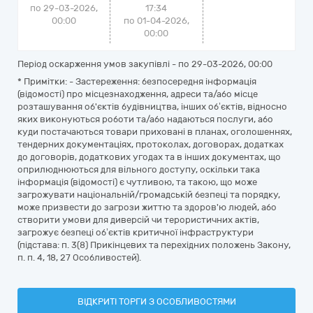
по 29-03-2026,
17:34
00:00
по 01-04-2026,
00:00
Період оскарження умов закупівлі - по
29-03-2026, 00:00
* Примітки: - Застереження: безпосередня інформація
(відомості) про місцезнаходження, адреси та/або місце
розташування об'єктів будівництва, інших об’єктів, відносно
яких виконуються роботи та/або надаються послуги, або
куди постачаються товари приховані в планах, оголошеннях,
тендерних документаціях, протоколах, договорах, додатках
до договорів, додаткових угодах та в інших документах, що
оприлюднюються для вільного доступу, оскільки така
інформація (відомості) є чутливою, та такою, що може
загрожувати національній/громадській безпеці та порядку,
може призвести до загрози життю та здоров'ю людей, або
створити умови для диверсій чи терористичних актів,
загрожує безпеці об’єктів критичної інфраструктури
(підстава: п. 3(8) Прикінцевих та перехідних положень Закону,
п. п. 4, 18, 27 Особливостей).
ВІДКРИТІ ТОРГИ З ОСОБЛИВОСТЯМИ