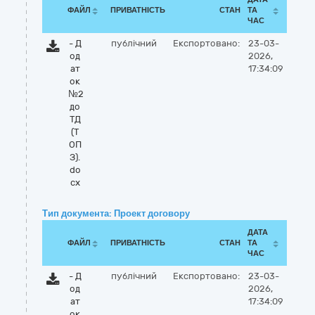
ФАЙЛ
ПРИВАТНІСТЬ
СТАН
ТА
ЧАС
- Д
публічний
Експортовано:
23-03-
од
2026,
ат
17:34:09
ок
№2
до
ТД
(Т
ОП
З).
do
cx
Тип документа: Проект договору
ДАТА
ФАЙЛ
ПРИВАТНІСТЬ
СТАН
ТА
ЧАС
- Д
публічний
Експортовано:
23-03-
од
2026,
ат
17:34:09
ок