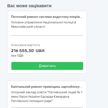
Вас може зацікавити
Поточний ремонт системи водостоку покрівлі адміністративної будівлі літ. А-3 ГУНП в Миколаївській області за адресою Замовника
Головне управління Національної поліції в
Миколаївській області
Очікувана вартість
216 555,30 UAH
без ПДВ
Дивитись
Капітальний ремонт приміщень харчоблоку опорного закладу освіти "Ратнівський ліцей №1 Ратнівської селищної ради" по вул. Центральна, 50 в смт Ратне Ковельського району, Волинської області (коригування №3) (ДК 021:2015: 45453000-7 Капітальний ремонт і реставрація)
Опорний заклад освіти "Ратнівський ліцей № 1
імені Героя України Едуарда Камардіна
Ратнівської селищної ради"