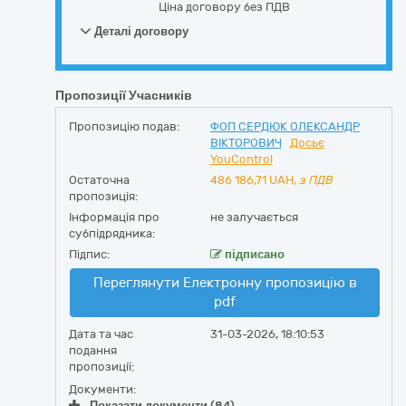
Ціна договору без ПДВ
Деталі договору
Пропозиції Учасників
Пропозицію подав:
ФОП СЕРДЮК ОЛЕКСАНДР
ВІКТОРОВИЧ
Досьє
YouControl
Остаточна
486 186,71
UAH,
з ПДВ
пропозиція:
Інформація про
не залучається
субпідрядника:
Підпис:
підписано
Переглянути Електронну пропозицію в
pdf
Дата та час
31-03-2026, 18:10:53
подання
пропозиції:
Документи:
Показати документи (84)