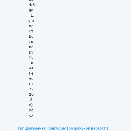
№3
до
ТД
(пр
ое
кт
До
го
во
ру
По
то
чн.
Ре
мо
нт
3-
20
2
6).
do
cx
Тип документа: Кошторис (розрахунок вартості)