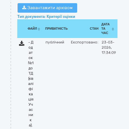
Завантажити архівом
Тип документа: Критерії оцінки
ДАТА
ФАЙЛ
ПРИВАТНІСТЬ
СТАН
ТА
ЧАС
- Д
публічний
Експортовано:
23-03-
од
2026,
ат
17:34:09
ок
№1
до
ТД
(кв
алі
фі
ка
ція
Уч
ас
ни
к
а).