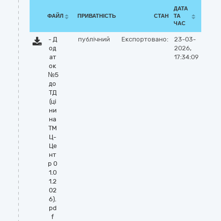
ДАТА
ФАЙЛ
ПРИВАТНІСТЬ
СТАН
ТА
ЧАС
- Д
публічний
Експортовано:
23-03-
од
2026,
ат
17:34:09
ок
№5
до
ТД
(ці
ни
на
ТМ
Ц-
Це
нт
р 0
1.0
1.2
02
6).
pd
f