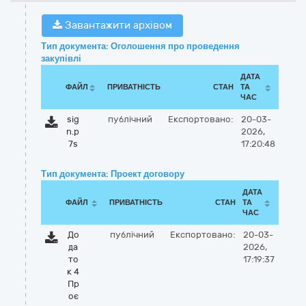
Завантажити архівом
Тип документа: Оголошення про проведення
закупівлі
ДАТА
ФАЙЛ
ПРИВАТНІСТЬ
СТАН
ТА
ЧАС
sig
публічний
Експортовано:
20-03-
n.p
2026,
7s
17:20:48
Тип документа: Проект договору
ДАТА
ФАЙЛ
ПРИВАТНІСТЬ
СТАН
ТА
ЧАС
До
публічний
Експортовано:
20-03-
да
2026,
то
17:19:37
к 4
Пр
оє