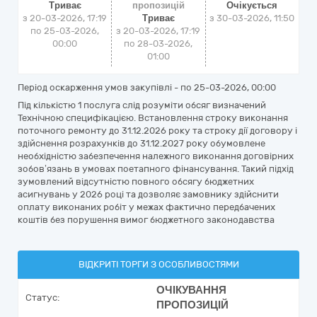
Триває
пропозицій
Очікується
з 20-03-2026, 17:19
Триває
з
30-03-2026, 11:50
по 25-03-2026,
з 20-03-2026, 17:19
00:00
по 28-03-2026,
01:00
Період оскарження умов закупівлі - по
25-03-2026, 00:00
Під кількістю 1 послуга слід розуміти обсяг визначений
Технічною специфікацією. Встановлення строку виконання
поточного ремонту до 31.12.2026 року та строку дії договору і
здійснення розрахунків до 31.12.2027 року обумовлене
необхідністю забезпечення належного виконання договірних
зобов’язань в умовах поетапного фінансування. Такий підхід
зумовлений відсутністю повного обсягу бюджетних
асигнувань у 2026 році та дозволяє замовнику здійснити
оплату виконаних робіт у межах фактично передбачених
коштів без порушення вимог бюджетного законодавства
ВІДКРИТІ ТОРГИ З ОСОБЛИВОСТЯМИ
ОЧІКУВАННЯ
Статус:
ПРОПОЗИЦІЙ