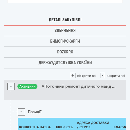
ДЕТАЛІ ЗАКУПІВЛІ
ЗВЕРНЕННЯ
ВИМОГИ/СКАРГИ
DOZORRO
ДЕРЖАУДИТСЛУЖБА УКРАЇНИ
+
-
відкрити всі
закрити всі
-
«Поточний ремонт дитячого майд
...
Активний
-
Позиції
АДРЕСА ДОСТАВКИ
КОНКРЕТНА НАЗВА
КІЛЬКІСТЬ
/
СТРОК
КЛАСИФІ