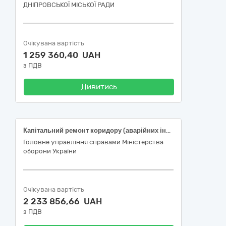
ДНІПРОВСЬКОЇ МІСЬКОЇ РАДИ
Очікувана вартість
1 259 360,40 UAH
з ПДВ
Дивитись
Капітальний ремонт коридору (аварійних інженерних мереж та підлоги) цокольного поверху * під'їзду будівлі № * військового містечка № *
Головне управління справами Міністерства
оборони України
Очікувана вартість
2 233 856,66 UAH
з ПДВ