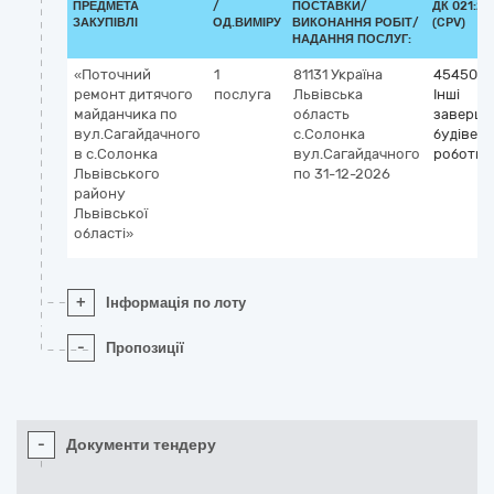
ПРЕДМЕТА
/
ПОСТАВКИ/
ДК 021:20
ЗАКУПІВЛІ
ОД.ВИМІРУ
ВИКОНАННЯ РОБІТ/
(CPV)
НАДАННЯ ПОСЛУГ:
«Поточний
1
81131
Україна
4545000
ремонт дитячого
послуга
Львівська
Інші
майданчика по
область
заверша
вул.Сагайдачного
с.Солонка
будівель
в с.Солонка
вул.Сагайдачного
роботи
Львівського
по 31-12-2026
району
Львівської
області»
+
Інформація по лоту
-
Пропозиції
-
Документи тендеру