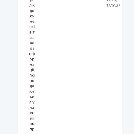
лік
17:19:37
до
ку
ме
нті
в т
а_
аб
о і
нф
ор
ма
ції,
які
по
да
ют
ьс
я у
ча
сн
ик
ом
пр