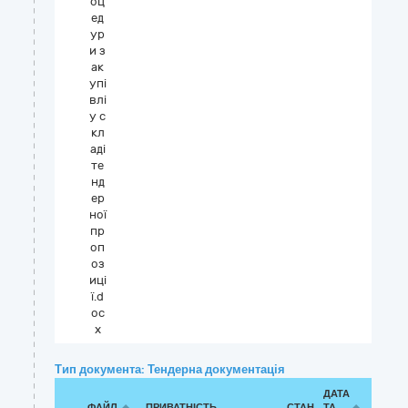
оц
ед
ур
и з
ак
упі
влі
у с
кл
аді
те
нд
ер
ної
пр
оп
оз
иці
ї.d
oc
x
Тип документа: Тендерна документація
ДАТА
ФАЙЛ
ПРИВАТНІСТЬ
СТАН
ТА