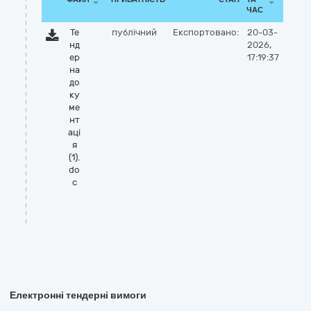
ЧАС
Те
публічний
Експортовано:
20-03-
нд
2026,
ер
17:19:37
на
до
ку
ме
нт
аці
я
(1).
do
c
Електронні тендерні вимоги