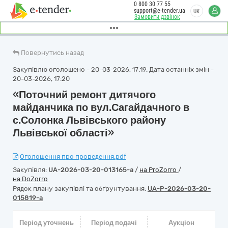
0 800 30 77 55
support@e-tender.ua
UK
Замовити дзвінок
Повернутись назад
Закупівлю оголошено - 20-03-2026, 17:19. Дата останніх змін -
20-03-2026, 17:20
«Поточний ремонт дитячого
майданчика по вул.Сагайдачного в
с.Солонка Львівського району
Львівської області»
Оголошення про проведення.pdf
Закупівля:
UA-2026-03-20-013165-a
/
на ProZorro
/
на DoZorro
Рядок плану закупівлі та обґрунтування:
UA-P-2026-03-20-
015819-a
Період уточнень
Період подачі
Аукціон