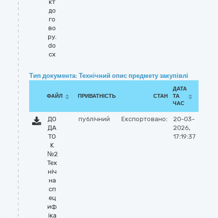
кт
до
го
во
ру.
do
cx
Тип документа: Технічний опис предмету закупівлі
ДАТА
ФАЙЛ
ПРИВАТНІСТЬ
СТАН
ТА
ЧАС
ДО
публічний
Експортовано:
20-03-
ДА
2026,
ТО
17:19:37
К
№2
Тех
ніч
на
сп
ец
иф
іка