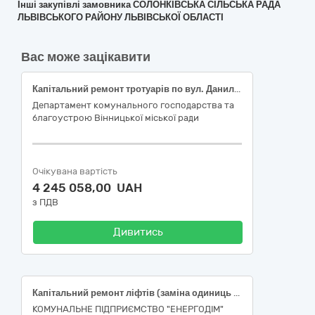
Інші закупівлі замовника СОЛОНКІВСЬКА СІЛЬСЬКА РАДА
ЛЬВІВСЬКОГО РАЙОНУ ЛЬВІВСЬКОЇ ОБЛАСТІ
Вас може зацікавити
Капітальний ремонт тротуарів по вул. Данила Галицького (від вул. Келецька до вул. Пирогова) в м. Вінниці (Класифікатор ДК 021:2015 - 45453000-7 Капітальний ремонт і реставрація)
Департамент комунального господарства та
благоустрою Вінницької міської ради
Очікувана вартість
4 245 058,00 UAH
з ПДВ
Дивитись
Капітальний ремoнт ліфтів (заміна oдиниць та вузлів технoлoгічного устаткування та їх інженерних мереж, систем управління та автоматизації, які застаріли та технічний ресурс вичерпано, в існуючих приміщеннях) житлового будинку, розташованого по вул. Євпаторійська, буд. 100, м. Дніпрo
КОМУНАЛЬНЕ ПІДПРИЄМСТВО "ЕНЕРГОДІМ"