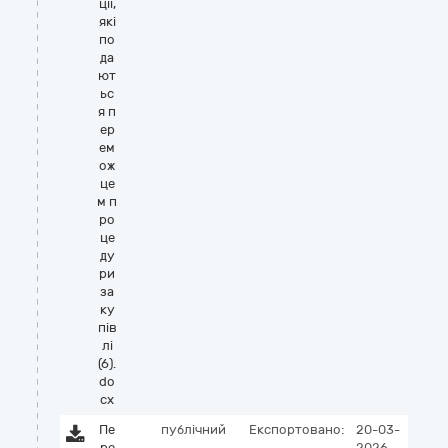
ції,
які
по
да
ют
ьс
я п
ер
ем
ож
це
м п
ро
це
ду
ри
за
ку
пів
лі
(6).
do
cx
Пе
публічний
Експортовано:
20-03-
ре
2026,