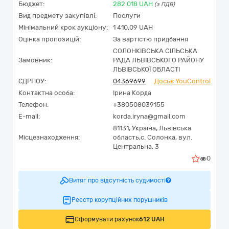
Бюджет:
282 018
UAH
(з ПДВ)
Вид предмету закупівлі:
Послуги
Мінімальний крок аукціону:
1 410,09 UAH
Оцінка пропозицій:
За вартістю придбання
СОЛОНКІВСЬКА СІЛЬСЬКА
Замовник:
РАДА ЛЬВІВСЬКОГО РАЙОНУ
ЛЬВІВСЬКОЇ ОБЛАСТІ
ЄДРПОУ:
04369699
Досьє YouControl
Контактна особа:
Ірина Корда
Телефон:
+380508039155
E-mail:
korda.iryna@gmail.com
81131,
Україна
,
Львівська
Місцезнаходження:
область,
с. Солонка,
вул.
Центральна, 3
0
Витяг про відсутність судимості
Реєстр корупційних порушників
Сформувати рахунок
612 UAH