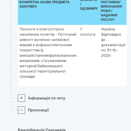
КОНКРЕТНА НАЗВА ПРЕДМЕТА
ПОСТАВКИ/
К
/
ЗАКУПІВЛІ
ВИКОНАННЯ
0
ОД.ВИМІРУ
РОБІТ/
НАДАННЯ
ПОСЛУГ:
Послуги з благоустрою
1
Україна
4
населених пунктів - Поточний
послуга
Відповідно
Б
ремонт вулично-шляхової
до
т
мережі з асфальтобетонним
документації
л
покриттям (з
по 31-10-
е
використаннямфрезувальних
2026
ш
механізмів, струменевим
а
методом) Байковецької
з
сільської територіальної
д
громади
в
п
+
Інформація по лоту
-
Пропозиції
Кваліфікація Учасників