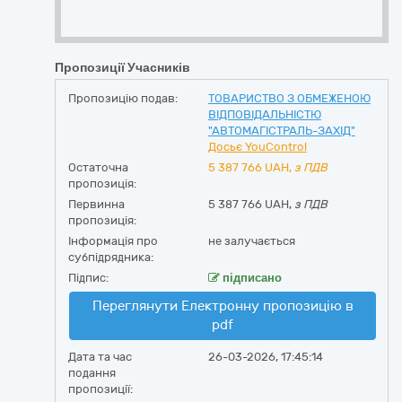
Пропозиції Учасників
Пропозицію подав:
ТОВАРИСТВО З ОБМЕЖЕНОЮ
ВІДПОВІДАЛЬНІСТЮ
"АВТОМАГІСТРАЛЬ-ЗАХІД"
Досьє YouControl
Остаточна
5 387 766
UAH,
з ПДВ
пропозиція:
Первинна
5 387 766 UAH,
з ПДВ
пропозиція:
Інформація про
не залучається
субпідрядника:
Підпис:
підписано
Переглянути Електронну пропозицію в
pdf
Дата та час
26-03-2026, 17:45:14
подання
пропозиції: