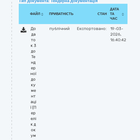
Тип документа: Тендерна документація
ДАТА
ФАЙЛ
ПРИВАТНІСТЬ
СТАН
ТА
ЧАС
До
публічний
Експортовано:
19-03-
да
2026,
то
16:40:42
к 3
до
Те
нд
ер
ної
до
ку
ме
нт
аці
ї (П
ер
елі
к д
ок
ум