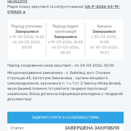
на DoZorro
Рядок плану закупівлі та обґрунтування:
UA-P-2026-03-19-
015520-a
Період уточнень
Період подачі
Аукціон
Завершився
пропозицій
Завершився
з 19-03-2026, 16:42
Завершився
з
30-03-2026,
по 24-03-2026,
з 19-03-2026, 16:42
14:58
00:00
по 27-03-2026,
по
30-03-2026,
08:00
15:21
Період оскарження умов закупівлі - по
24-03-2026, 00:00
Місцезнаходження замовника - с. Байківці, вул. Січових
Стрільців 43; Категорія Замовника - органи місцевого
самоврядування, зазначені в п. 1 ч. 1 ст. 2 Закону;Мова (мови),
якою (якими) повинні готуватися тендерні пропозиції:
українська. Більш детальна інформація викладена у тендерній
документації.
ВІДКРИТІ ТОРГИ З ОСОБЛИВОСТЯМИ
ЗАВЕРШЕНА ЗАКУПІВЛЯ
Статус: