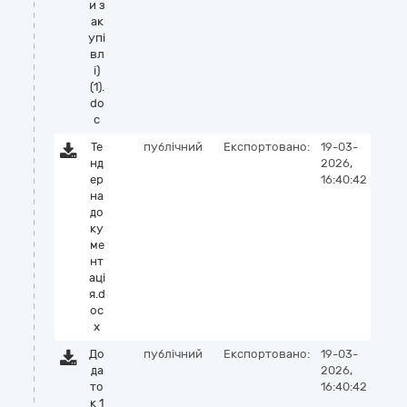
и з
ак
упі
вл
і)
(1).
do
c
Те
публічний
Експортовано:
19-03-
нд
2026,
ер
16:40:42
на
до
ку
ме
нт
аці
я.d
oc
x
До
публічний
Експортовано:
19-03-
да
2026,
то
16:40:42
к 1