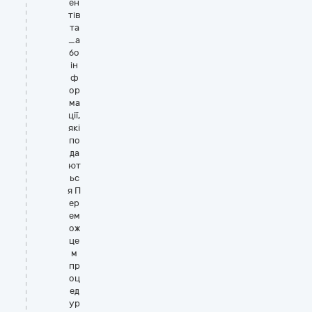
ен
тів
та
_а
бо
ін
ф
ор
ма
ції,
які
по
да
ют
ьс
я П
ер
ем
ож
це
м
пр
оц
ед
ур