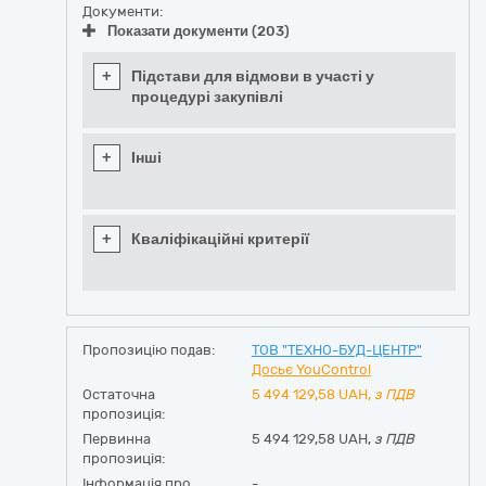
Документи:
Показати документи (203)
+
Підстави для відмови в участі у
процедурі закупівлі
+
Інші
+
Кваліфікаційні критерії
Пропозицію подав:
ТОВ "ТЕХНО-БУД-ЦЕНТР"
Досьє YouControl
Остаточна
5 494 129,58
UAH,
з ПДВ
пропозиція:
Первинна
5 494 129,58 UAH,
з ПДВ
пропозиція:
Інформація про
-