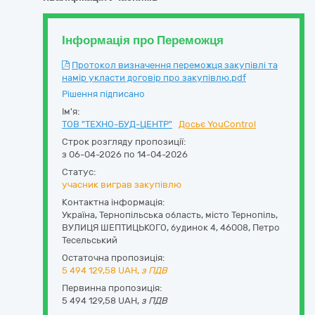
Інформація про Переможця
Протокол визначення переможця закупівлі та
намір укласти договір про закупівлю.pdf
Рішення підписано
Ім'я:
ТОВ "ТЕХНО-БУД-ЦЕНТР"
Досьє YouControl
Строк розгляду пропозиції:
з 06-04-2026 по 14-04-2026
Статус:
учасник виграв закупівлю
Контактна інформація:
Україна
,
Тернопільська область
,
місто Тернопіль,
ВУЛИЦЯ ШЕПТИЦЬКОГО, будинок 4
,
46008
,
Петро
Тесельський
Остаточна пропозиція:
5 494 129,58
UAH,
з ПДВ
Первинна пропозиція:
5 494 129,58 UAH,
з ПДВ