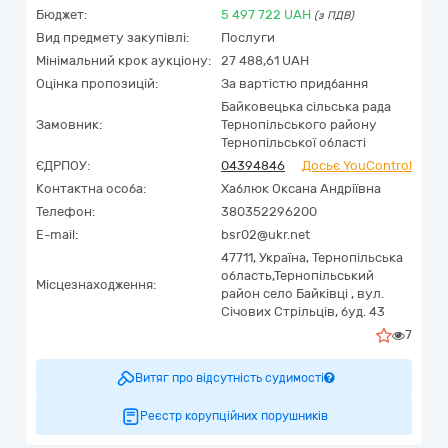
Бюджет:
5 497 722
UAH
(з ПДВ)
Вид предмету закупівлі:
Послуги
Мінімальний крок аукціону:
27 488,61 UAH
Оцінка пропозицій:
За вартістю придбання
Байковецька сільська рада
Замовник:
Тернопільського району
Тернопільської області
ЄДРПОУ:
04394846
Досьє YouControl
Контактна особа:
Хаблюк Оксана Андріївна
Телефон:
380352296200
E-mail:
bsr02@ukr.net
47711,
Україна
,
Тернопільська
область,
Тернопільський
Місцезнаходження:
район село Байківці ,
вул.
Січових Стрільців, буд. 43
7
Витяг про відсутність судимості
Реєстр корупційних порушників