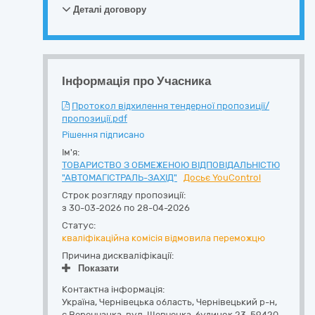
Деталі договору
Інформація про Учасника
Протокол відхилення тендерної пропозиції/
пропозиції.pdf
Рішення підписано
Ім'я:
ТОВАРИСТВО З ОБМЕЖЕНОЮ ВІДПОВІДАЛЬНІСТЮ
"АВТОМАГІСТРАЛЬ-ЗАХІД"
Досьє YouControl
Строк розгляду пропозиції:
з 30-03-2026 по 28-04-2026
Статус:
кваліфікаційна комісія відмовила переможцю
Причина дискваліфікації:
Показати
Контактна інформація:
Україна
,
Чернівецька область
,
Чернівецький р-н,
с.Веренчанка,
вул. Шевченка, будинок 23
,
59420
,