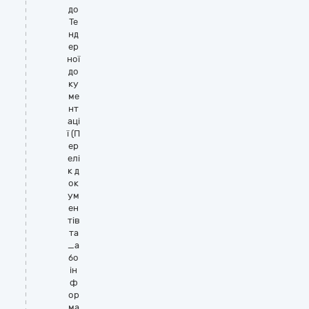
до
Те
нд
ер
ної
до
ку
ме
нт
аці
ї (П
ер
елі
к д
ок
ум
ен
тів
та
_а
бо
ін
ф
ор
ма