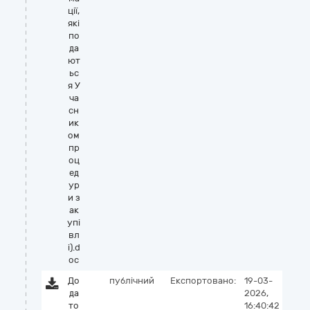
ції,
які
по
да
ют
ьс
я У
ча
сн
ик
ом
пр
оц
ед
ур
и з
ак
упі
вл
і).d
oc
До
публічний
Експортовано:
19-03-
да
2026,
то
16:40:42