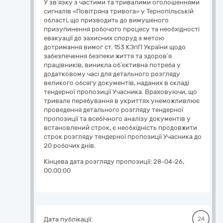
У зв’язку з частими та тривалими оголошеннями
сигналів «Повітряна тривога» у Тернопільській
області, що призводить до вимушеного
призупинення робочого процесу та необхідності
евакуації до захисних споруд з метою
дотримання вимог ст. 153 КЗпП України щодо
забезпечення безпеки життя та здоров’я
працівників, виникла об’єктивна потреба у
додатковому часі для детального розгляду
великого обсягу документів, наданих в складі
тендерної пропозиції Учасника. Враховуючи, що
тривале перебування в укриттях унеможливлює
проведення детального розгляду тендерної
пропозиції та всебічного аналізу документів у
встановлений строк, є необхідність продовжити
строк розгляду тендерної пропозиції Учасника до
20 робочих днів.
Кінцева дата розгляду пропозиції:
28-04-26,
00:00:00
Дата публікації:
24