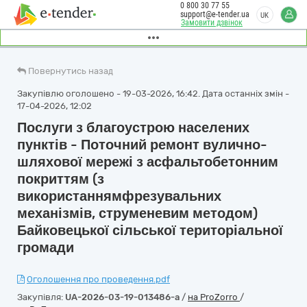
0 800 30 77 55
support@e-tender.ua
UK
Замовити дзвінок
Повернутись назад
Закупівлю оголошено - 19-03-2026, 16:42. Дата останніх змін -
17-04-2026, 12:02
Послуги з благоустрою населених
пунктів - Поточний ремонт вулично-
шляхової мережі з асфальтобетонним
покриттям (з
використаннямфрезувальних
механізмів, струменевим методом)
Байковецької сільської територіальної
громади
Оголошення про проведення.pdf
Закупівля:
UA-2026-03-19-013486-a
/
на ProZorro
/