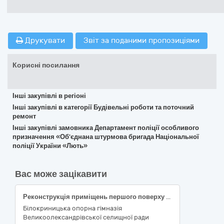
Друкувати
Звіт за поданими пропозиціями
Корисні посилання
Інші закупівлі в регіоні
Інші закупівлі в категорії Будівельні роботи та поточний
ремонт
Інші закупівлі замовника Департамент поліції особливого
призначення «Об'єднана штурмова бригада Національної
поліції України «Лють»
Вас може зацікавити
Реконструкція приміщень першого поверху під влаштування харчоблоку з базовою кухнею Білокриницької опорної гімназії Великоолександрівської селищної ради за адресою: Херсонська область, Бериславський район, селище Біла Криниця, вулиця Шкільна, 48
Білокриницька опорна гімназія
Великоолександрівської селищної ради