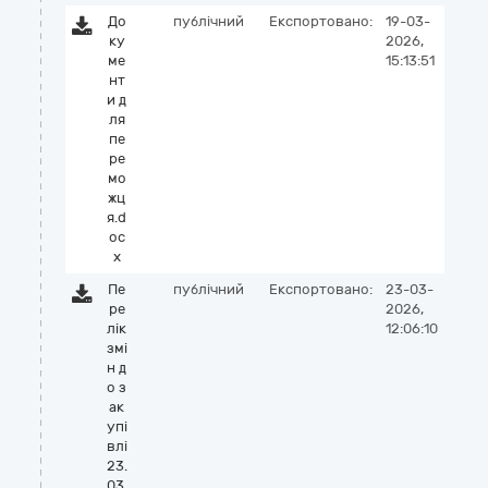
До
публічний
Експортовано:
19-03-
ку
2026,
ме
15:13:51
нт
и д
ля
пе
ре
мо
жц
я.d
oc
x
Пе
публічний
Експортовано:
23-03-
ре
2026,
лік
12:06:10
змі
н д
о з
ак
упі
влі
23.
03.