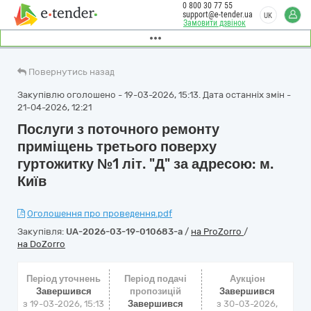
0 800 30 77 55
support@e-tender.ua
UK
Замовити дзвінок
Повернутись назад
Закупівлю оголошено - 19-03-2026, 15:13. Дата останніх змін -
21-04-2026, 12:21
Послуги з поточного ремонту
приміщень третього поверху
гуртожитку №1 літ. "Д" за адресою: м.
Київ
Оголошення про проведення.pdf
Закупівля:
UA-2026-03-19-010683-a
/
на ProZorro
/
на DoZorro
Період уточнень
Період подачі
Аукціон
Завершився
пропозицій
Завершився
з 19-03-2026, 15:13
Завершився
з
30-03-2026,