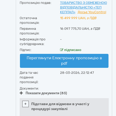
Пропозицію подав:
ТОВАРИСТВО З ОБМЕЖЕНОЮ
ВІДПОВІДАЛЬНІСТЮ «ТЕП
КЕПІТАЛ»
Досьє YouControl
Остаточна
15 499 999
UAH,
з ПДВ
пропозиція:
Первинна
16 097 775,70 UAH,
з ПДВ
пропозиція:
Інформація про
-
субпідрядника:
Підпис:
підписано
Переглянути Електронну пропозицію в
pdf
Дата та час
28-03-2026, 22:12:47
подання
пропозиції:
Документи:
Показати документи (83)
+
Підстави для відмови в участі у
процедурі закупівлі