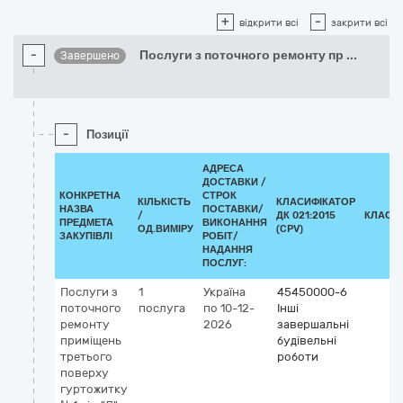
+
-
відкрити всі
закрити всі
-
Послуги з поточного ремонту пр
...
Завершено
-
Позиції
АДРЕСА
ДОСТАВКИ /
КОНКРЕТНА
СТРОК
КІЛЬКІСТЬ
КЛАСИФІКАТОР
НАЗВА
ПОСТАВКИ/
/
ДК 021:2015
КЛАСИ
ПРЕДМЕТА
ВИКОНАННЯ
ОД.ВИМІРУ
(CPV)
ЗАКУПІВЛІ
РОБІТ/
НАДАННЯ
ПОСЛУГ:
Послуги з
1
Україна
45450000-6
поточного
послуга
по 10-12-
Інші
ремонту
2026
завершальні
приміщень
будівельні
третього
роботи
поверху
гуртожитку