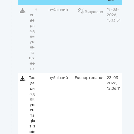
Т
публічний
19-03-
Видалено
ен
2026,
де
15:13:51
рн
а д
ок
ум
ен
та
ція.
do
cx
Тен
публічний
Експортовано:
23-03-
де
2026,
рн
12:06:11
а д
ок
ум
ен
та
ція
зі з
мін