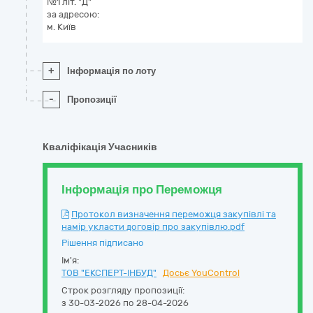
№1 літ. "Д"
за адресою:
м. Київ
+
Інформація по лоту
-
Пропозиції
Кваліфікація Учасників
Інформація про Переможця
Протокол визначення переможця закупівлі та
намір укласти договір про закупівлю.pdf
Рішення підписано
Ім'я:
ТОВ "ЕКСПЕРТ-ІНБУД"
Досьє YouControl
Строк розгляду пропозиції:
з 30-03-2026 по 28-04-2026