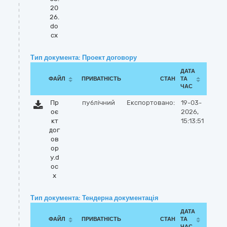
20
26.
do
cx
Тип документа: Проект договору
ДАТА
ФАЙЛ
ПРИВАТНІСТЬ
СТАН
ТА
ЧАС
Пр
публічний
Експортовано:
19-03-
оє
2026,
кт
15:13:51
дог
ов
ор
у.d
oc
x
Тип документа: Тендерна документація
ДАТА
ФАЙЛ
ПРИВАТНІСТЬ
СТАН
ТА
ЧАС