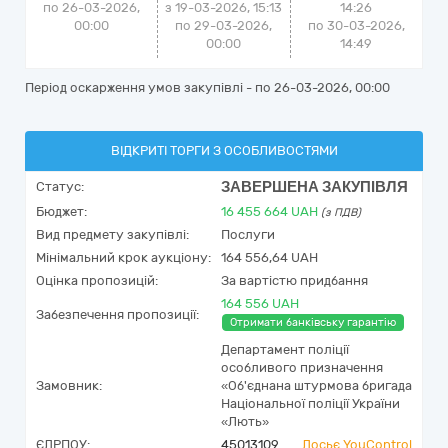
по 26-03-2026,
з 19-03-2026, 15:13
14:26
00:00
по 29-03-2026,
по
30-03-2026,
00:00
14:49
Період оскарження умов закупівлі - по
26-03-2026, 00:00
ВІДКРИТІ ТОРГИ З ОСОБЛИВОСТЯМИ
ЗАВЕРШЕНА ЗАКУПІВЛЯ
Статус:
Бюджет:
16 455 664
UAH
(з ПДВ)
Вид предмету закупівлі:
Послуги
Мінімальний крок аукціону:
164 556,64 UAH
Оцінка пропозицій:
За вартістю придбання
164 556 UAH
Забезпечення пропозиції:
Отримати банківську гарантію
Департамент поліції
особливого призначення
Замовник:
«Об'єднана штурмова бригада
Національної поліції України
«Лють»
ЄДРПОУ:
45013109
Досьє YouControl