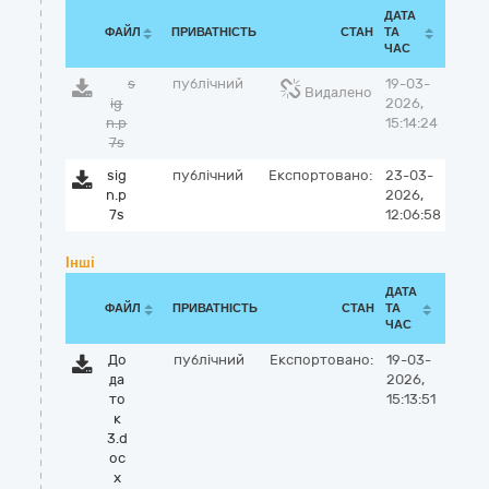
ДАТА
ФАЙЛ
ПРИВАТНІСТЬ
СТАН
ТА
ЧАС
s
публічний
19-03-
Видалено
ig
2026,
n.p
15:14:24
7s
sig
публічний
Експортовано:
23-03-
n.p
2026,
7s
12:06:58
Інші
ДАТА
ФАЙЛ
ПРИВАТНІСТЬ
СТАН
ТА
ЧАС
До
публічний
Експортовано:
19-03-
да
2026,
то
15:13:51
к
3.d
oc
x