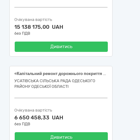
Очікувана вартість
15 138 175,00 UAH
без ПДВ
Дивитись
«Капітальний ремонт дорожнього покриття від будинку №17 по вул. Висока до вул. Лисенка №12-Б в с. Усатове Одеського району Одеської області. Коригування.»
УСАТІВСЬКА СІЛЬСЬКА РАДА ОДЕСЬКОГО
РАЙОНУ ОДЕСЬКОЇ ОБЛАСТІ
Очікувана вартість
6 650 458,33 UAH
без ПДВ
Дивитись