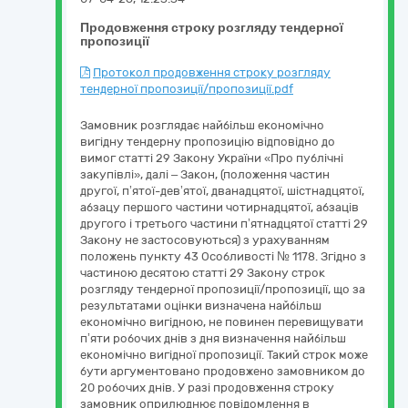
Продовження строку розгляду тендерної
пропозиції
Протокол продовження строку розгляду
тендерної пропозиції/пропозиції.pdf
Замовник розглядає найбільш економічно
вигідну тендерну пропозицію відповідно до
вимог статті 29 Закону України «Про публічні
закупівлі», далі – Закон, (положення частин
другої, п’ятої-дев’ятої, дванадцятої, шістнадцятої,
абзацу першого частини чотирнадцятої, абзаців
другого і третього частини п’ятнадцятої статті 29
Закону не застосовуються) з урахуванням
положень пункту 43 Особливості № 1178. Згідно з
частиною десятою статті 29 Закону строк
розгляду тендерної пропозиції/пропозиції, що за
результатами оцінки визначена найбільш
економічно вигідною, не повинен перевищувати
п’яти робочих днів з дня визначення найбільш
економічно вигідної пропозиції. Такий строк може
бути аргументовано продовжено замовником до
20 робочих днів. У разі продовження строку
замовник оприлюднює повідомлення в