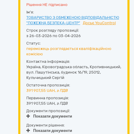
Рішення НЕ підписано
Ім'я:
ТОВАРИСТВО З ОБМЕЖЕНОЮ ВІДПОВІДАЛЬНІСТЮ
"ПОЖЕЖНА БЕЗПЕКА-ЦЕНТР"
Досьє YouControl
Строк розгляду пропозиції:
з 26-03-2026 по 03-04-2026
Статус:
переможець розглядається кваліфікаційною
комісією
Контактна інформація:
Україна
,
Кіровоградська область
,
Кропивницький,
вул. Пашутінська, будинок 16/19
,
25012
,
Кульчицький Сергій
Остаточна пропозиція:
391 907,55
UAH,
з ПДВ
Первинна пропозиція:
391 907,55 UAH,
з ПДВ
Документи пропозиції:
Показати документи
Документи рішення:
Показати документи