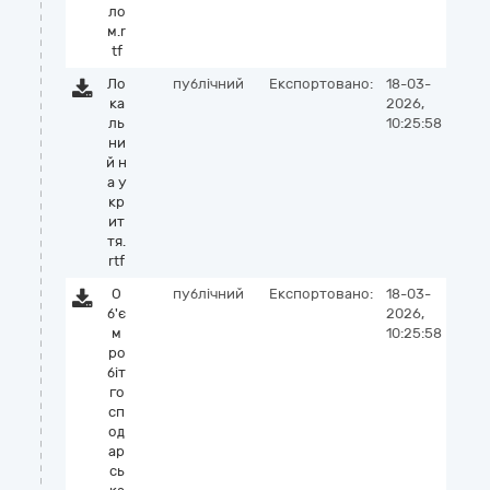
ло
м.r
tf
Ло
публічний
Експортовано:
18-03-
ка
2026,
ль
10:25:58
ни
й н
а у
кр
ит
тя.
rtf
О
публічний
Експортовано:
18-03-
б'є
2026,
м
10:25:58
ро
біт
го
сп
од
ар
сь