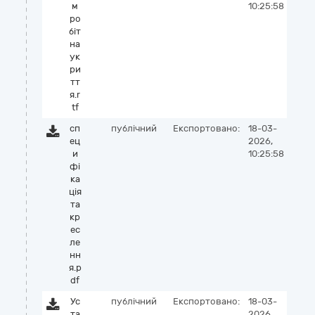
м
10:25:58
ро
біт
на
ук
ри
тт
я.r
tf
сп
публічний
Експортовано:
18-03-
ец
2026,
и
10:25:58
фі
ка
ція
та
кр
ес
ле
нн
я.p
df
Ус
публічний
Експортовано:
18-03-
та
2026,