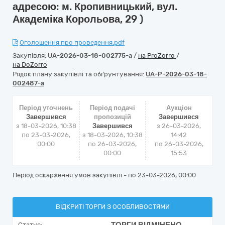
адресою: м. Кропивницький, вул.
Академіка Корольова, 29 )
Оголошення про проведення.pdf
Закупівля:
UA-2026-03-18-002775-a
/
на ProZorro
/
на DoZorro
Рядок плану закупівлі та обґрунтування:
UA-P-2026-03-18-
002487-a
Період уточнень
Період подачі
Аукціон
Завершився
пропозицій
Завершився
з 18-03-2026, 10:38
Завершився
з
26-03-2026,
по 23-03-2026,
з 18-03-2026, 10:38
14:42
00:00
по 26-03-2026,
по
26-03-2026,
00:00
15:53
Період оскарження умов закупівлі - по
23-03-2026, 00:00
ВІДКРИТІ ТОРГИ З ОСОБЛИВОСТЯМИ
Статус: