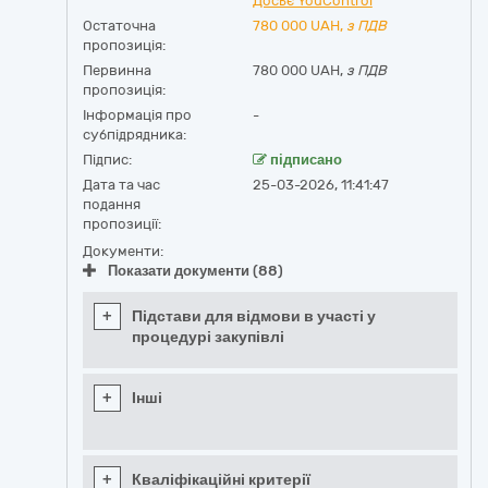
Досьє YouControl
Остаточна
780 000
UAH,
з ПДВ
пропозиція:
Первинна
780 000 UAH,
з ПДВ
пропозиція:
Інформація про
-
субпідрядника:
Підпис:
підписано
Дата та час
25-03-2026, 11:41:47
подання
пропозиції:
Документи:
Показати документи (88)
+
Підстави для відмови в участі у
процедурі закупівлі
+
Інші
+
Кваліфікаційні критерії