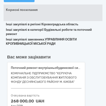
Корисні посилання
Інші закупівлі в регіоні Кіровоградська область
Інші закупівлі в категорії Будівельні роботи та поточний
ремонт
Інші закупівлі замовника УПРАВЛІННЯ ОСВІТИ
КРОПИВНИЦЬКОЇ МІСЬКОЇ РАДИ
Вас може зацікавити
Поточний ремонт внутрішньобудинкової системи електропостачання житлового будинку за адресою: вулиця Оноре де Бальзака, 4 у Деснянському районі м. Києва за ДК 021:2015 (CPV) 45310000-3 Електромонтажні роботи
КОМУНАЛЬНЕ ПІДПРИЄМСТВО "КЕРУЮЧА
КОМПАНІЯ З ОБСЛУГОВУВАННЯ ЖИТЛОВОГО
ФОНДУ ДЕСНЯНСЬКОГО РАЙОНУ М. КИЄВА"
Очікувана вартість
268 000,00 UAH
без ПДВ