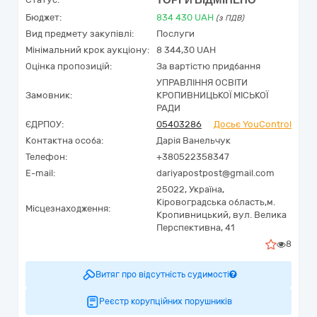
ТОРГИ ВІДМІНЕНО
Бюджет:
834 430
UAH
(з ПДВ)
Вид предмету закупівлі:
Послуги
Мінімальний крок аукціону:
8 344,30 UAH
Оцінка пропозицій:
За вартістю придбання
УПРАВЛІННЯ ОСВІТИ
Замовник:
КРОПИВНИЦЬКОЇ МІСЬКОЇ
РАДИ
ЄДРПОУ:
05403286
Досьє YouControl
Контактна особа:
Дарія Ванельчук
Телефон:
+380522358347
E-mail:
dariyapostpost@gmail.com
25022,
Україна
,
Кіровоградська область,
м.
Місцезнаходження:
Кропивницький,
вул. Велика
Перспективна, 41
8
Витяг про відсутність судимості
Реєстр корупційних порушників