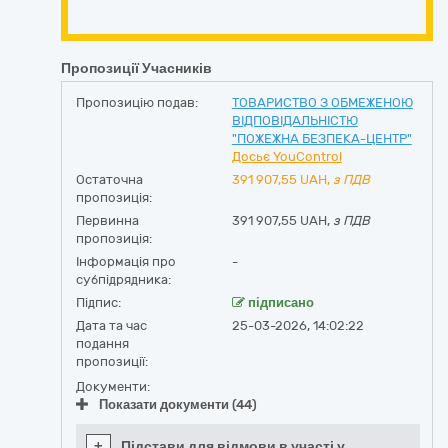
Пропозиції Учасників
Пропозицію подав:
ТОВАРИСТВО З ОБМЕЖЕНОЮ
ВІДПОВІДАЛЬНІСТЮ
"ПОЖЕЖНА БЕЗПЕКА-ЦЕНТР"
Досьє YouControl
Остаточна
391 907,55
UAH,
з ПДВ
пропозиція:
Первинна
391 907,55 UAH,
з ПДВ
пропозиція:
Інформація про
-
субпідрядника:
Підпис:
підписано
Дата та час
25-03-2026, 14:02:22
подання
пропозиції:
Документи:
Показати документи (44)
+
Підстави для відмови в участі у