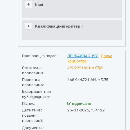
+
Інші
+
Кваліфікаційні критерії
Пропозицію подав:
ПП "КАЙЛАС-БС"
Досьє
YouControl
Остаточна
419 999
UAH,
з ПДВ
пропозиція:
Первинна
468 944,72 UAH,
з ПДВ
пропозиція:
Інформація про
-
субпідрядника:
Підпис:
підписано
Дата та час
25-03-2026, 15:41:22
подання
пропозиції:
Документи: