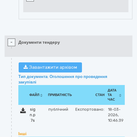
-
Документи тендеру
Завантажити архівом
Тип документа: Оголошення про проведення
закупівлі
ДАТА
ФАЙЛ
ПРИВАТНІСТЬ
СТАН
ТА
ЧАС
sig
публічний
Експортовано:
18-03-
n.p
2026,
7s
10:46:39
Інші