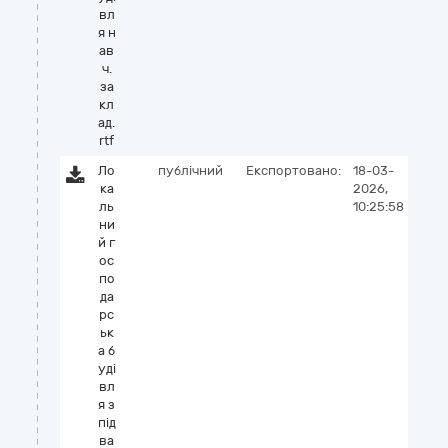
вл
я н
ав
ч.
за
кл
ад.
rtf
Ло
публічний
Експортовано:
18-03-
ка
2026,
ль
10:25:58
ни
й г
ос
по
да
рс
ьк
а б
уді
вл
я з
під
ва