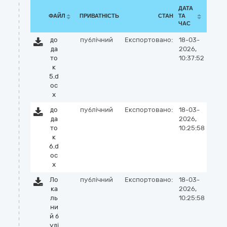
ДАТА
ФАЙЛ
ПРИВАТНІСТЬ
СТАН
ТА
ЧАС
до
публічний
Експортовано:
18-03-
да
2026,
то
10:37:52
к
5.d
oc
x
до
публічний
Експортовано:
18-03-
да
2026,
то
10:25:58
к
6.d
oc
x
Ло
публічний
Експортовано:
18-03-
ка
2026,
ль
10:25:58
ни
й б
уді