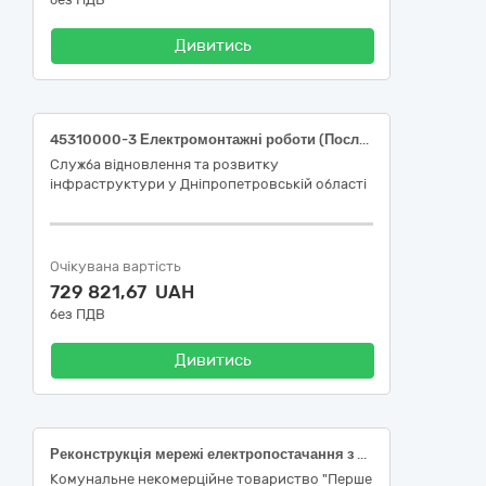
Дивитись
45310000-3 Електромонтажні роботи (Послуги з відновлення електропостачання адміністративної будівлі за адресою: м.Дніпро, вул. Паторжинського,17)
Служба відновлення та розвитку
інфраструктури у Дніпропетровській області
Очікувана вартість
729 821,67 UAH
без ПДВ
Дивитись
Реконструкція мережі електропостачання з встановленням дизель-генератора для забезпечення резервного живлення в КНТ «Перше Вінницьке територіальне медичне об’єднання» за адресою м.Вінниця, Хмельницьке шосе,98-Б (коригування) (код ДК 021:2015 Єдиного закупівельного словника 45310000-3 – Електромонтажні роботи)
Комунальне некомерційне товариство "Перше