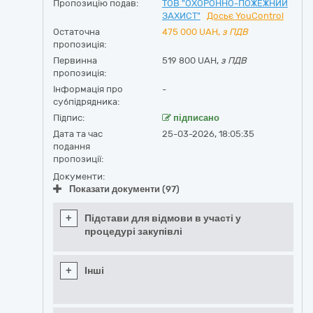
Пропозицію подав:
ТОВ "ОХОРОННО-ПОЖЕЖНИЙ
ЗАХИСТ"
Досьє YouControl
Остаточна
475 000
UAH,
з ПДВ
пропозиція:
Первинна
519 800 UAH,
з ПДВ
пропозиція:
Інформація про
-
субпідрядника:
Підпис:
підписано
Дата та час
25-03-2026, 18:05:35
подання
пропозиції:
Документи:
Показати документи (97)
+
Підстави для відмови в участі у
процедурі закупівлі
+
Інші