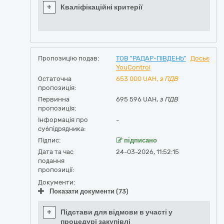
+
Кваліфікаційні критерії
Пропозицію подав:
ТОВ "РАДАР-ПІВДЕНЬ"
Досьє
YouControl
Остаточна
653 000
UAH,
з ПДВ
пропозиція:
Первинна
695 596 UAH,
з ПДВ
пропозиція:
Інформація про
-
субпідрядника:
Підпис:
підписано
Дата та час
24-03-2026, 11:52:15
подання
пропозиції:
Документи:
Показати документи (73)
+
Підстави для відмови в участі у
процедурі закупівлі