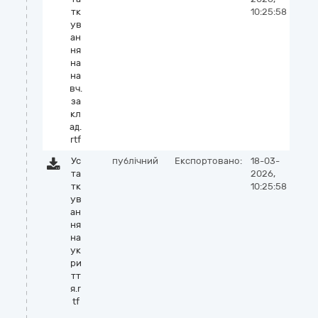
тк
10:25:58
ув
ан
ня
на
на
вч.
за
кл
ад.
rtf
Ус
публічний
Експортовано:
18-03-
та
2026,
тк
10:25:58
ув
ан
ня
на
ук
ри
тт
я.r
tf