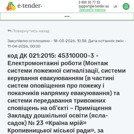
0 800 30 77 55
support@e-tender.ua
UK
Замовити дзвінок
Повернутись назад
Закупівлю оголошено - 18-03-2026, 10:38. Дата останніх змін -
11-04-2026, 00:00
код ДК 021:2015: 45310000-3 -
Електромонтажні роботи (Монтаж
системи пожежної сигналізації, системи
керування евакуюванням (в частині
систем оповіщення про пожежу і
показчиків напрямку евакуювання) та
системи передавання тривожних
сповіщень на об’єкті – Приміщення
Закладу дошкільної освіти (ясла-
садок) № 23 «Країна мрій»
Кропивницької міської ради», за