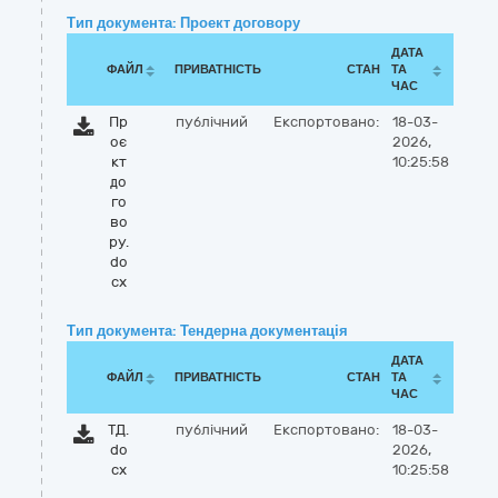
Тип документа: Проект договору
ДАТА
ФАЙЛ
ПРИВАТНІСТЬ
СТАН
ТА
ЧАС
Пр
публічний
Експортовано:
18-03-
оє
2026,
кт
10:25:58
до
го
во
ру.
do
cx
Тип документа: Тендерна документація
ДАТА
ФАЙЛ
ПРИВАТНІСТЬ
СТАН
ТА
ЧАС
ТД.
публічний
Експортовано:
18-03-
do
2026,
cx
10:25:58