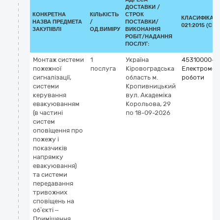
ДОСТАВКИ /
КОНКРЕТНА
КІЛЬКІСТЬ
СТРОК
КЛАСИФІКАТО
НАЗВА ПРЕДМЕТА
/
ПОСТАВКИ/
021:2015 (CPV
ЗАКУПІВЛІ
ОД.ВИМІРУ
ВИКОНАННЯ
РОБІТ/НАДАННЯ
ПОСЛУГ:
Монтаж системи
1
Україна
45310000-3
пожежної
послуга
Кіровоградська
Електромон
сигналізації,
область
м.
роботи
системи
Кропивницький
керування
вул. Академіка
евакуюванням
Корольова, 29
(в частині
по 18-09-2026
систем
оповіщення про
пожежу і
показчиків
напрямку
евакуювання)
та системи
передавання
тривожних
сповіщень на
об’єкті –
Приміщення