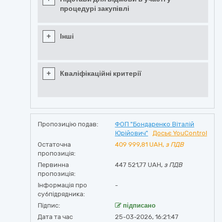
процедурі закупівлі
+
Інші
+
Кваліфікаційні критерії
Пропозицію подав:
ФОП "Бондаренко Віталій
Юрійович"
Досьє YouControl
Остаточна
409 999,81
UAH,
з ПДВ
пропозиція:
Первинна
447 521,77 UAH,
з ПДВ
пропозиція:
Інформація про
-
субпідрядника:
Підпис:
підписано
Дата та час
25-03-2026, 16:21:47