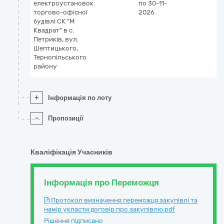
електроустановок
по 30-11-
торгово-офісної
2026
будівлі СК "М
Квадрат" в с.
Петриків, вул.
Шептицького,
Тернопільського
району
+
Інформація по лоту
-
Пропозиції
Кваліфікація Учасників
Інформація про Переможця
Протокол визначення переможця закупівлі та
намір укласти договір про закупівлю.pdf
Рішення підписано