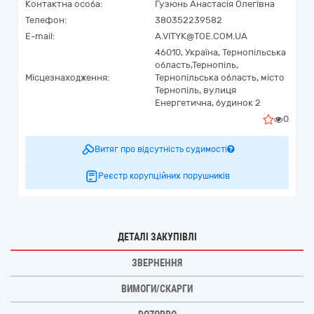
Контактна особа:
Гузюнь Анастасія Олегівна
Телефон:
380352239582
E-mail:
A.VITYK@TOE.COM.UA
46010,
Україна
,
Тернопільська
область,
Тернопіль,
Місцезнаходження:
Тернопільська область, місто
Тернопіль, вулиця
Енергетична, будинок 2
0
Витяг про відсутність судимості
Реєстр корупційних порушників
ДЕТАЛІ ЗАКУПІВЛІ
ЗВЕРНЕННЯ
ВИМОГИ/СКАРГИ