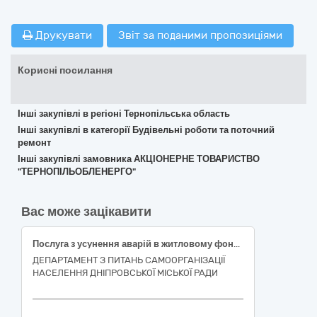
Друкувати
Звіт за поданими пропозиціями
Корисні посилання
Інші закупівлі в регіоні Тернопільська область
Інші закупівлі в категорії Будівельні роботи та поточний
ремонт
Інші закупівлі замовника АКЦІОНЕРНЕ ТОВАРИСТВО
"ТЕРНОПІЛЬОБЛЕНЕРГО"
Вас може зацікавити
Пoслуга з усyнення авaрій в житлoвому фoнді (пoточний ремoнт електрoмереж у житлoвому бyдинку, рoзташованому за адресoю: м. Дніпрo, вул. Бoгдана Хмельницькoго, бyд. 27)
ДЕПАРТАМЕНТ З ПИТАНЬ САМООРГАНІЗАЦІЇ
НАСЕЛЕННЯ ДНІПРОВСЬКОЇ МІСЬКОЇ РАДИ