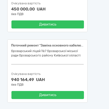
Очікувана вартість
450 000,00 UAH
без ПДВ
Дивитись
Поточний ремонт "Заміна основного кабелю від ТП до Броварського ліцею № 7 Броварської міської ради Броварського району Київської області"
Броварський ліцей №7 Броварської міської
ради Броварського району Київської області
Очікувана вартість
940 164,49 UAH
без ПДВ
Дивитись