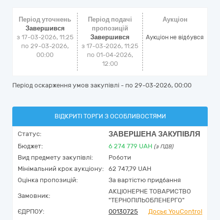
Період уточнень
Період подачі
Аукціон
Завершився
пропозицій
з 17-03-2026, 11:25
Завершився
Аукціон не відбувся
по 29-03-2026,
з 17-03-2026, 11:25
00:00
по 01-04-2026,
12:00
Період оскарження умов закупівлі - по
29-03-2026, 00:00
ВІДКРИТІ ТОРГИ З ОСОБЛИВОСТЯМИ
ЗАВЕРШЕНА ЗАКУПІВЛЯ
Статус:
Бюджет:
6 274 779
UAH
(з ПДВ)
Вид предмету закупівлі:
Роботи
Мінімальний крок аукціону:
62 747,79 UAH
Оцінка пропозицій:
За вартістю придбання
АКЦІОНЕРНЕ ТОВАРИСТВО
Замовник:
"ТЕРНОПІЛЬОБЛЕНЕРГО"
ЄДРПОУ:
00130725
Досьє YouControl