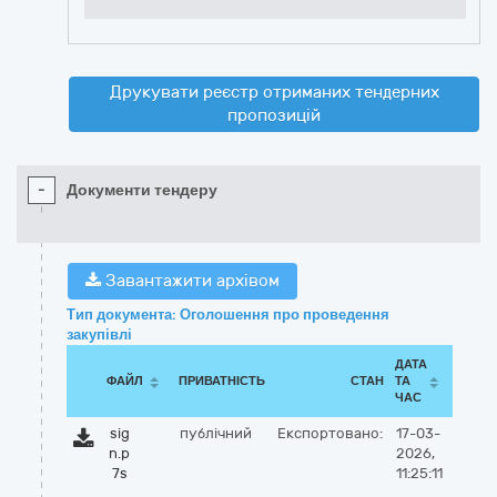
Друкувати реєстр отриманих тендерних
пропозицій
-
Документи тендеру
Завантажити архівом
Тип документа: Оголошення про проведення
закупівлі
ДАТА
ФАЙЛ
ПРИВАТНІСТЬ
СТАН
ТА
ЧАС
sig
публічний
Експортовано:
17-03-
n.p
2026,
7s
11:25:11