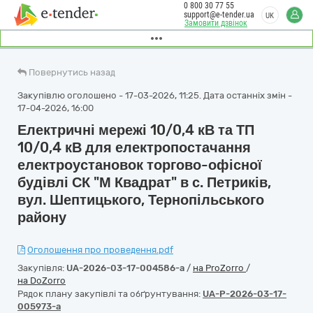
0 800 30 77 55
support@e-tender.ua
UK
Замовити дзвінок
Повернутись назад
Закупівлю оголошено - 17-03-2026, 11:25. Дата останніх змін -
17-04-2026, 16:00
Електричні мережі 10/0,4 кВ та ТП
10/0,4 кВ для електропостачання
електроустановок торгово-офісної
будівлі СК "М Квадрат" в с. Петриків,
вул. Шептицького, Тернопільського
району
Оголошення про проведення.pdf
Закупівля:
UA-2026-03-17-004586-a
/
на ProZorro
/
на DoZorro
Рядок плану закупівлі та обґрунтування:
UA-P-2026-03-17-
005973-a