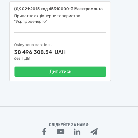
(ДК 021:2015 код 45310000-3 Електромонтажні роботи) ГЕС Укргідроенерго. Реконструкція. ІІ черга. Коригування. Середньодніпровська ГЕС. Відновлення систем збудження пошкоджених внаслідок збройної агресії Російської Федерації для філії "Середньодніпровська ГЕС" ПрАТ "Укргідроенерго"
Приватне акціонерне товариство
"Укргідроенерго"
Очікувана вартість
38 496 308,54 UAH
без ПДВ
Дивитись
СЛІДКУЙТЕ ЗА НАМИ: