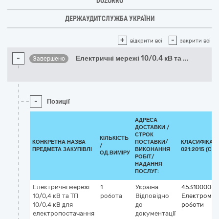
DOZORRO
ДЕРЖАУДИТСЛУЖБА УКРАЇНИ
+
-
відкрити всі
закрити всі
-
Електричні мережі 10/0,4 кВ та
...
Завершено
-
Позиції
АДРЕСА
ДОСТАВКИ /
СТРОК
КІЛЬКІСТЬ
КОНКРЕТНА НАЗВА
ПОСТАВКИ/
КЛАСИФІКАТО
/
ПРЕДМЕТА ЗАКУПІВЛІ
ВИКОНАННЯ
021:2015 (CPV
ОД.ВИМІРУ
РОБІТ/
НАДАННЯ
ПОСЛУГ:
Електричні мережі
1
Україна
45310000-3
10/0,4 кВ та ТП
робота
Відповідно
Електромон
10/0,4 кВ для
до
роботи
електропостачання
документації