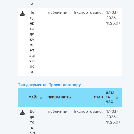
x
Те
публічний
Експортовано:
17-03-
нд
2026,
ер
11:25:07
на
до
ку
ме
нт
аці
я.d
oc
x
Тип документа: Проект договору
ДАТА
ФАЙЛ
ПРИВАТНІСТЬ
СТАН
ТА
ЧАС
До
публічний
Експортовано:
17-03-
да
2026,
то
11:25:07
к
3.d