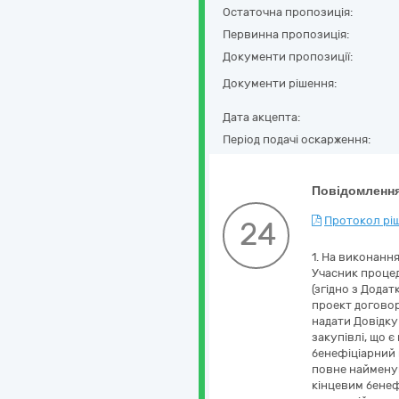
Остаточна пропозиція:
Первинна пропозиція:
Документи пропозиції:
Документи рішення:
Дата акцепта:
Період подачі оскарження:
Повідомлення
Протокол ріш
24
1. На виконанн
Учасник процед
(згідно з Додат
проект договору
надати Довідку
закупівлі, що є
бенефіціарний 
повне найменув
кінцевим бенефі