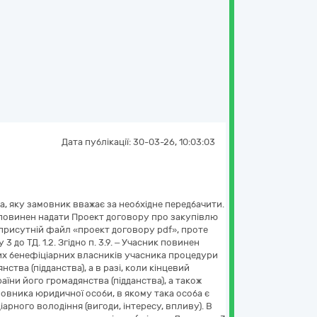
Дата публікації:
30-03-26, 10:03:03
ва, яку замовник вважає за необхідне передбачити.
ик повинен надати Проект договору про закупівлю
ка присутній файл «проект договору pdf», проте
до ТД. 1.2. Згідно п. 3.9. – Учасник повинен
вих бенефіціарних власників учасника процедури
янства (підданства), а в разі, коли кінцевий
аїни його громадянства (підданства), а також
овника юридичної особи, в якому така особа є
іарного володіння (вигоди, інтересу, впливу). В