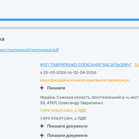
ка
ої пропозиції/пропозиції.pdf
ФОП "ГАВРИЛЕНКО ОЛЕКСАНДР ВАСИЛЬОВИЧ"
До
з 25-03-2026 по 02-04-2026
кваліфікаційна комісія відмовила переможцю
Показати
Україна
,
Сумська область
,
Шосткинський р-н, міс
33
,
41101
,
Олександр Гавриленко
1 399 996,91
UAH,
з ПДВ
1 399 996,91 UAH,
з ПДВ
Показати документи
Показати документи