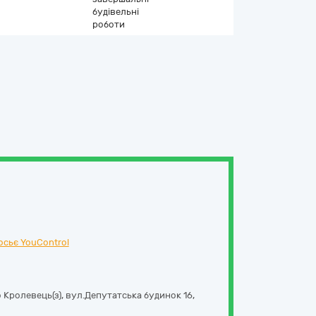
будівельні
роботи
осьє YouControl
 Кролевець(з),
вул.Депутатська будинок 16
,