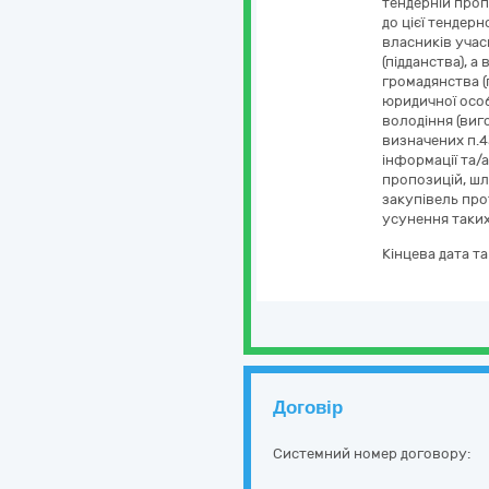
тендерній проп
до цієї тендерн
власників учасн
(підданства), а
громадянства (
юридичної особ
володіння (виг
визначених п.4
інформації та/
пропозицій, шл
закупівель про
усунення таких
Кінцева дата т
Договір
Системний номер договору: