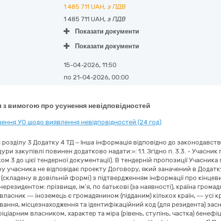
1 485 711
UAH,
з ПДВ
1 485 711 UAH,
з ПДВ
Показати документи
Показати документи
15-04-2026, 11:50
по 21-04-2026, 00:00
 з вимогою про усунення невідповідностей
ення УО щодо виявлення невідповідностей (24 год)
я розділу 3 Додатку 4 ТД – Інша інформація відповідно до законодавст
ури закупівлі повинен додатково надати:»: 1.1. Згідно п. 3.3. - Учасн
ком 3 до цієї тендерної документації). В тендерній пропозиції Учасни
 учасника не відповідає проекту Договору, який заначений в Додатку 3 
 (складену в довільній формі) з підтвердженням інформації про кінце
 нерезидентом: прізвище, ім’я, по батькові (за наявності), країна громад
власник — іноземець є громадянином (підданим) кількох країн, — усі кр
ання, місцезнаходження та ідентифікаційний код (для резидента) засн
ціарним власником, характер та міра (рівень, ступінь, частка) бенефіц