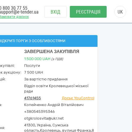
0 800 30 77 55
support@e-tender.ua
ВХІД
РЕЄСТРАЦІЯ
UK
Замовити дзвінок
ВІДКРИТІ ТОРГИ З ОСОБЛИВОСТЯМИ
ЗАВЕРШЕНА ЗАКУПІВЛЯ
1 500 000
UAH
(з ПДВ)
купівлі:
Послуги
к аукціону:
7 500 UAH
ій:
За вартістю придбання
Відділ освіти Кролевецької міської
ради
41761455
Досьє YouControl
а:
Копейченко Андрій Віталійович
+380545395346
otgkrolosvita@ukr.net
41300,
Україна
,
Сумська
ня:
область,
Кролевець,
вулиця Франка,8