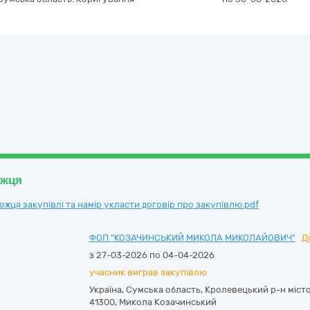
ожця
ця закупівлі та намір укласти договір про закупівлю.pdf
ФОП "КОЗАЧИНСЬКИЙ МИКОЛА МИКОЛАЙОВИЧ"
Д
з 27-03-2026 по 04-04-2026
учасник виграв закупівлю
Україна
,
Сумська область
,
Кролевецький р-н місто
41300
,
Микола Козачинський