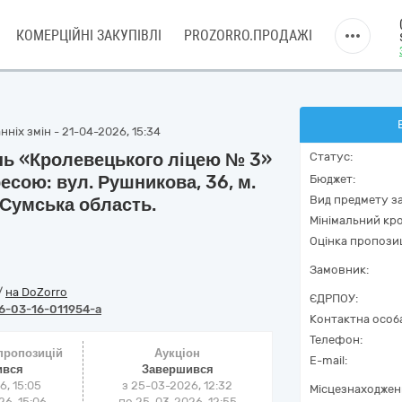
КОМЕРЦІЙНІ ЗАКУПІВЛІ
PROZORRO.ПРОДАЖІ
ніх змін - 21-04-2026, 15:34
нь «Кролевецького ліцею № 3»
Статус:
есою: вул. Рушникова, 36, м.
Бюджет:
Вид предмету за
 Сумська область.
Мінімальний кро
Оцінка пропозиц
Замовник:
/
на DoZorro
ЄДРПОУ:
6-03-16-011954-a
Контактна особ
Телефон:
 пропозицій
Аукціон
E-mail:
ився
Завершився
6, 15:05
з
25-03-2026, 12:32
Місцезнаходжен
6, 15:06
по
25-03-2026, 12:55