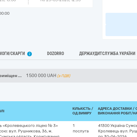
00:00
МОГИ/СКАРГИ
DOZORRO
ДЕРЖАУДИТСЛУЖБА УКРАЇНИ
2
приміщен
...
1 500 000
UAH
(з ПДВ)
КІЛЬКІСТЬ /
АДРЕСА ДОСТАВКИ /
ВЛІ
ОД.ВИМІРУ
ВИКОНАННЯ РОБІТ/Н
ь «Кролевецького ліцею № 3»
1
41300
Україна
Сумсь
сою: вул. Рушникова, 36, м.
послуга
Кролевець
вул. Ру
Сумська область. Коригування
по 30-06-2026