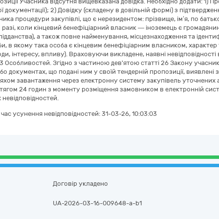
озиції Учасника відсутня вищевказана довідка. Необхідно додати: 1) П
ої документації); 2) Довідку (складену в довільній формі) з підтвердж
ика процедури закупівлі, що є нерезидентом: прізвище, ім’я, по батько
 в разі, коли кінцевий бенефіціарний власник — іноземець є громадянино
підданства), а також повне найменування, місцезнаходження та іденти
и, в якому така особа є кінцевим бенефіціарним власником, характер та
оди, інтересу, впливу). Враховуючи викладене, наявні невідповідності
3 Особливостей. Згідно з частиною дев'ятою статті 26 Закону учасник
або документах, що подані ним у своїй тендерній пропозиції, виявлен
яхом завантаження через електронну систему закупівель уточнених а
тягом 24 годин з моменту розміщення замовником в електронній сист
 невідповідностей.
а час усунення невідповідностей:
31-03-26, 10:03:03
Договір укладено
UA-2026-03-16-009648-a-b1