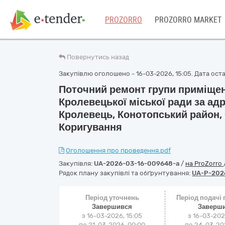
PROZORRO
PROZORRO MARKET
Повернутись назад
Закупівлю оголошено - 16-03-2026, 15:05. Дата остан
Поточний ремонт групи приміще
Кролевецької міської ради за адр
Кролевець, Конотопський район,
Коригування
Оголошення про проведення.pdf
Закупівля:
UA-2026-03-16-009648-a
/
на ProZorro
Рядок плану закупівлі та обґрунтування:
UA-P-202
Період уточнень
Період подачі
Завершився
Заверш
з 16-03-2026, 15:05
з 16-03-202
по 21-03-2026, 00:00
по 24-03-202