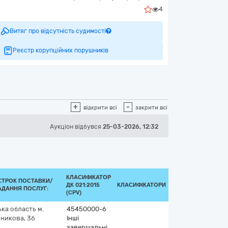
4
Витяг про відсутність судимості
Реєстр корупційних порушників
+
-
відкрити всі
закрити всі
Аукціон відбувся
25-03-2026, 12:32
КЛАСИФІКАТОР
СТРОК ПОСТАВКИ/
ДК 021:2015
КЛАСИФІКАТОРИ
АДАННЯ ПОСЛУГ:
(CPV)
ка область
м.
45450000-6
шникова, 36
Інші
завершальні