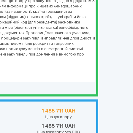
роект договору про закупівлю (згідно з Додатком 3
енням інформації про кінцевих бенефіціарних
ві (за наявності), країна громадянства
м (підданим) кількох країн, — усі країни його
фікаційний код (для резидента) засновника
 міра (рівень, ступінь, частка) бенефіціарного
 в документах Пропозиції зазначеного учасника,
 процедури закупівлі виправляє невідповідності в
і замовником після розкриття тендерних
бо нових документів в електронній системі
емі закупівель повідомлення з вимогою про
1 485 711 UAH
Ціна договору
1 485 711 UAH
Ціна договору без ПДВ