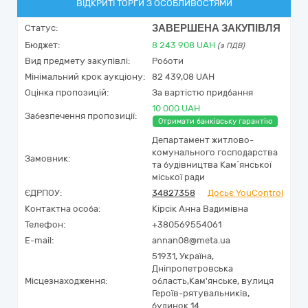
ВІДКРИТІ ТОРГИ З ОСОБЛИВОСТЯМИ
ЗАВЕРШЕНА ЗАКУПІВЛЯ
Статус:
Бюджет:
8 243 908
UAH
(з ПДВ)
Вид предмету закупівлі:
Роботи
Мінімальний крок аукціону:
82 439,08 UAH
Оцінка пропозицій:
За вартістю придбання
10 000 UAH
Забезпечення пропозиції:
Отримати банківську гарантію
Депаpтамент житлово-
комунального господарства
Замовник:
та будівництва Кам`янської
міської ради
ЄДРПОУ:
34827358
Досьє YouControl
Контактна особа:
Кірсік Анна Вадимівна
Телефон:
+380569554061
E-mail:
annan08@meta.ua
51931,
Україна
,
Дніпропетровська
Місцезнаходження:
область,
Кам'янське,
вулиця
Героїв-рятувальників,
будинок 14