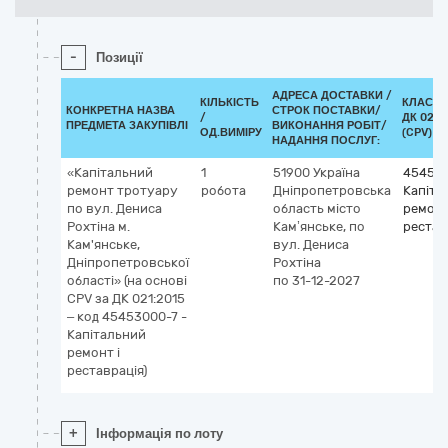
-
Позиції
АДРЕСА ДОСТАВКИ /
КІЛЬКІСТЬ
КЛАСИФ
КОНКРЕТНА НАЗВА
СТРОК ПОСТАВКИ/
/
ДК 021:
ПРЕДМЕТА ЗАКУПІВЛІ
ВИКОНАННЯ РОБІТ/
ОД.ВИМІРУ
(CPV)
НАДАННЯ ПОСЛУГ:
«Капітальний
1
51900
Україна
45453
ремонт тротуару
робота
Дніпропетровська
Капіта
по вул. Дениса
область
місто
ремонт
Рохтіна м.
Кам’янське,
по
рестав
Кам'янське,
вул. Дениса
Дніпропетровської
Рохтіна
області» (на основі
по 31-12-2027
CPV за ДК 021:2015
– код 45453000-7 -
Капітальний
ремонт і
реставрація)
+
Інформація по лоту