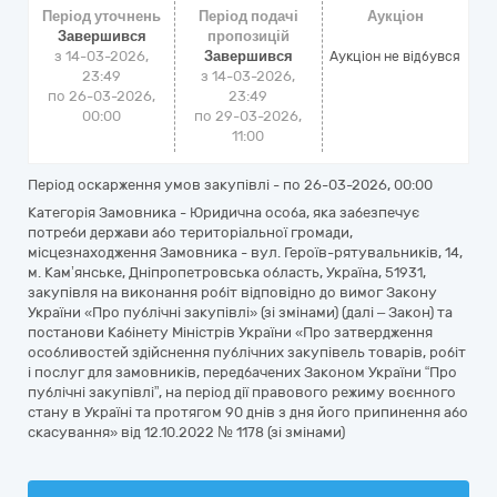
Період уточнень
Період подачі
Аукціон
Завершився
пропозицій
з 14-03-2026,
Завершився
Аукціон не відбувся
23:49
з 14-03-2026,
по 26-03-2026,
23:49
00:00
по 29-03-2026,
11:00
Період оскарження умов закупівлі - по
26-03-2026, 00:00
Категорія Замовника - Юридична особа, яка забезпечує
потреби держави або територіальної громади,
місцезнаходження Замовника - вул. Героїв-рятувальників, 14,
м. Кам’янське, Дніпропетровська область, Україна, 51931,
закупівля на виконання робіт відповідно до вимог Закону
України «Про публічні закупівлі» (зі змінами) (далі – Закон) та
постанови Кабінету Міністрів України «Про затвердження
особливостей здійснення публічних закупівель товарів, робіт
і послуг для замовників, передбачених Законом України “Про
публічні закупівлі”, на період дії правового режиму воєнного
стану в Україні та протягом 90 днів з дня його припинення або
скасування» від 12.10.2022 № 1178 (зі змінами)