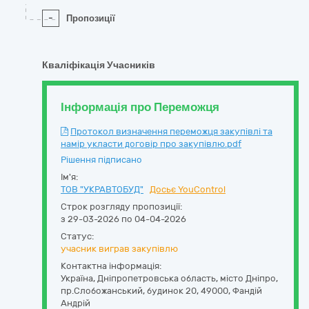
-
Пропозиції
Кваліфікація Учасників
Інформація про Переможця
Протокол визначення переможця закупівлі та
намір укласти договір про закупівлю.pdf
Рішення підписано
Ім'я:
ТОВ "УКРАВТОБУД"
Досьє YouControl
Строк розгляду пропозиції:
з 29-03-2026 по 04-04-2026
Статус:
учасник виграв закупівлю
Контактна інформація:
Україна
,
Дніпропетровська область
,
місто Дніпро,
пр.Слобожанський, будинок 20
,
49000
,
Фандій
Андрій