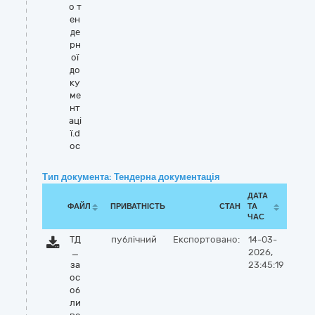
о т
ен
де
рн
ої
до
ку
ме
нт
аці
ї.d
oc
Тип документа: Тендерна документація
ДАТА
ФАЙЛ
ПРИВАТНІСТЬ
СТАН
ТА
ЧАС
ТД
публічний
Експортовано:
14-03-
_
2026,
за
23:45:19
ос
об
ли