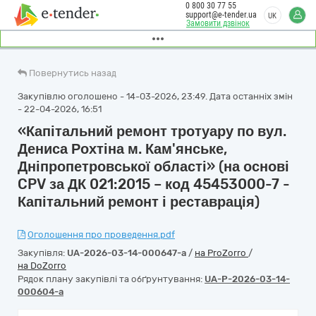
0 800 30 77 55
support@e-tender.ua
UK
Замовити дзвінок
Повернутись назад
Закупівлю оголошено - 14-03-2026, 23:49. Дата останніх змін
- 22-04-2026, 16:51
«Капітальний ремонт тротуару по вул.
Дениса Рохтіна м. Кам'янське,
Дніпропетровської області» (на основі
CPV за ДК 021:2015 – код 45453000-7 -
Капітальний ремонт і реставрація)
Оголошення про проведення.pdf
Закупівля:
UA-2026-03-14-000647-a
/
на ProZorro
/
на DoZorro
Рядок плану закупівлі та обґрунтування:
UA-P-2026-03-14-
000604-a