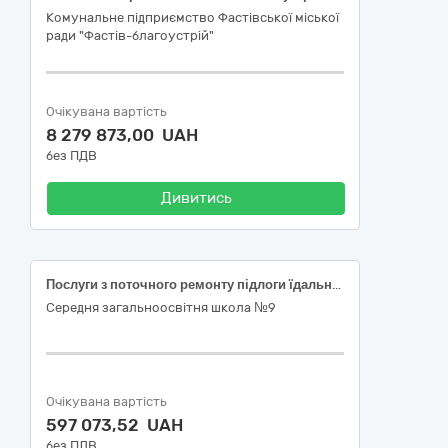
Комунальне підприємство Фастівської міської
ради "Фастів-благоустрій"
Очікувана вартість
8 279 873,00 UAH
без ПДВ
Дивитись
Послуги з поточного ремонту підлоги їдальні та харчоблоку у СЗШ №9, що знаходиться за адресою: м. Львів, вул. Коперника, 40 (ДК 021:2015: (CPV) 45450000-6 Інші завершальні будівельні роботи)
Середня загальноосвітня школа №9
Очікувана вартість
597 073,52 UAH
без ПДВ