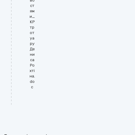
во
ст
ям
и_
КР
тр
от
уа
ру
Де
ни
са
Ро
хті
на.
do
c