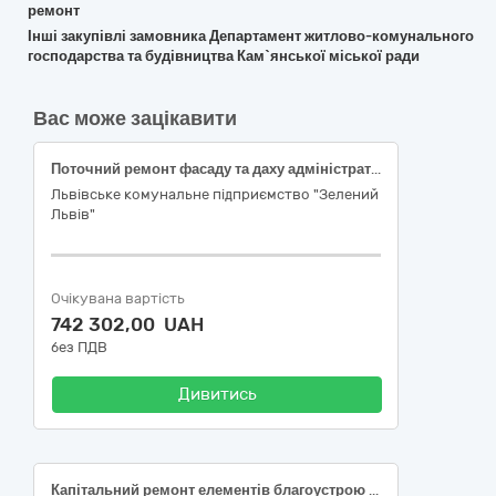
ремонт
Інші закупівлі замовника Депаpтамент житлово-комунального
господарства та будівництва Кам`янської міської ради
Вас може зацікавити
Поточний ремонт фасаду та даху адміністративно- побутової будівлі (контора робочих) в парку імені Івана Франка, м. Львів, вул.Листопадового Чину,1
Львівське комунальне підприємство "Зелений
Львів"
Очікувана вартість
742 302,00 UAH
без ПДВ
Дивитись
Капітальний ремонт елементів благоустрою кладовища за адресою: вул. Захисників України, 35 в м. Фастів Київської області. Коригування (ДК 021:2015 –45453000-7 Капітальний ремонт і реставрація)