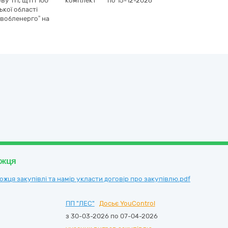
ову ТП, ЩТП 100
комплект
по 15-12-2026
кої області
івобленергоˮ на
ожця
ця закупівлі та намір укласти договір про закупівлю.pdf
ПП "ЛЕС"
Досьє YouControl
з 30-03-2026 по 07-04-2026