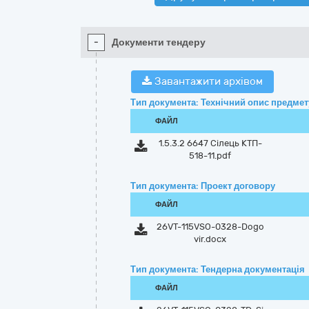
-
Документи тендеру
Завантажити архівом
Тип документа: Технічний опис предмету
ФАЙЛ
1.5.3.2 6647 Сілець КТП-
518-11.pdf
Тип документа: Проект договору
ФАЙЛ
26VT-115VSO-0328-Dogo
vir.docx
Тип документа: Тендерна документація
ФАЙЛ