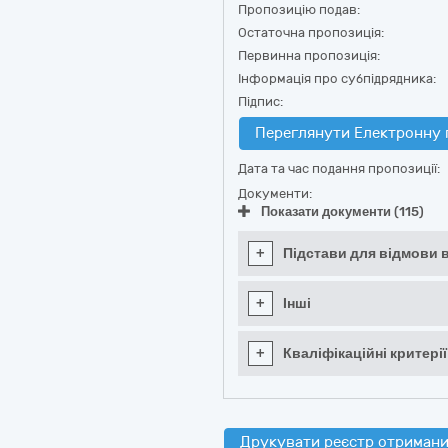
Пропозицію подав:
Остаточна пропозиція:
Первинна пропозиція:
Інформація про субпідрядника:
Підпис:
Переглянути Електронну 
Дата та час подання пропозиції:
Документи:
Показати документи (115)
+
Підстави для відмови в
+
Інші
+
Кваліфікаційні критерії
Друкувати реєстр отримани