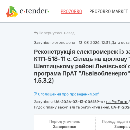
PROZORRO
PROZORRO MARKET
Повернутись назад
Закупівлю оголошено - 13-03-2026, 12:31. Дата остан
Реконструкція електромереж із 
КТП-518-11 с. Сілець на щоглову 
Шептицькому районі Львівської о
програма ПрАТ “Львівобленергоˮ н
1.5.3.2)
Оголошення про проведення.pdf
Закупівля:
UA-2026-03-13-006159-a
/
на ProZorro
Рядок плану закупівлі та обґрунтування:
UA-P-202
Період уточнень
Період подачі
Завершився
Заверш