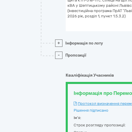
щита КТП-518-11 с. Сілець на щогл
кВА у Шептицькому районі Львівсь
(Інвестиційна програма ПрАТ “Льв
2026 рік, розділ 1, пункт 1.5.3.2)
+
Інформація по лоту
-
Пропозиції
Кваліфікація Учасників
Інформація про Перем
Протокол визначення перемож
Рішення підписано
Ім'я:
Строк розгляду пропозиції: