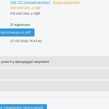
ТОВ "ТД "Східний експрес"
Досьє YouControl
455 000
UAH,
з ПДВ
510 660 UAH,
з ПДВ
-
підписано
пропозицію в pdf
27-03-2026, 15:47:42
 участі у процедурі закупівлі
х тендерних пропозицій