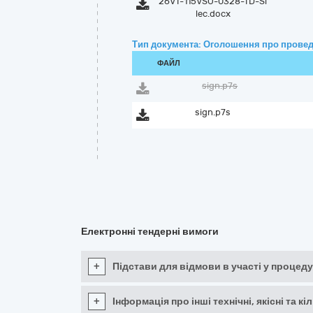
26VT-115VSO-0328-TD-Si
lec.docx
Тип документа: Оголошення про провед
ФАЙЛ
sign.p7s
sign.p7s
Електронні тендерні вимоги
+
Підстави для відмови в участі у процеду
+
Інформація про інші технічні, якісні та 