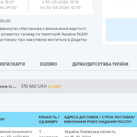
6, 12:31
з
30-03-2026, 12:16
6, 09:00
по
30-03-2026, 12:39
00:00
дівництві «Настанова з визначення вартості
 розвитку громад та територій України №281
т договору про закупівлю міститься в Додатку
МОГИ/СКАРГИ
DOZORRO
ДЕРЖАУДИТСЛУЖБА УКРАЇНИ
реж із
...
510 660
UAH
(з ПДВ)
КІЛЬКІСТЬ /
АДРЕСА ДОСТАВКИ /
СТРОК ПОСТАВКИ/
ВЛІ
ОД.ВИМІРУ
ВИКОНАННЯ РОБІТ/НАДАННЯ ПОСЛУГ:
аміною існуючого
1
Україна
Львівська область