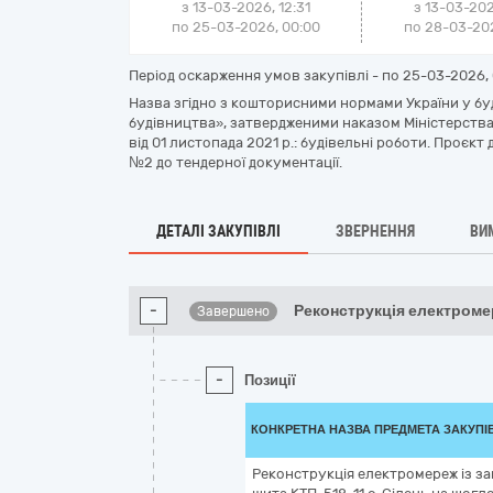
з 13-03-2026, 12:31
з 13-03-202
по 25-03-2026, 00:00
по 28-03-202
Період оскарження умов закупівлі - по
25-03-2026, 
Назва згідно з кошторисними нормами України у бу
будівництва», затвердженими наказом Міністерства
від 01 листопада 2021 р.: будівельні роботи. Проєк
№2 до тендерної документації.
ДЕТАЛІ ЗАКУПІВЛІ
ЗВЕРНЕННЯ
ВИ
-
Реконструкція електроме
Завершено
-
Позиції
КОНКРЕТНА НАЗВА ПРЕДМЕТА ЗАКУПІ
Реконструкція електромереж із з