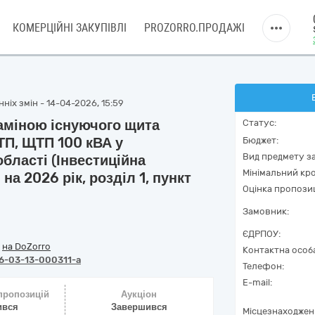
КОМЕРЦІЙНІ ЗАКУПІВЛІ
PROZORRO.ПРОДАЖІ
ніх змін - 14-04-2026, 15:59
заміною існуючого щита
Статус:
ТП, ЩТП 100 кВА у
Бюджет:
Вид предмету за
бласті (Інвестиційна
Мінімальний кро
а 2026 рік, розділ 1, пункт
Оцінка пропозиц
Замовник:
ЄДРПОУ:
/
на DoZorro
Контактна особ
6-03-13-000311-a
Телефон:
E-mail:
 пропозицій
Аукціон
ився
Завершився
Місцезнаходжен