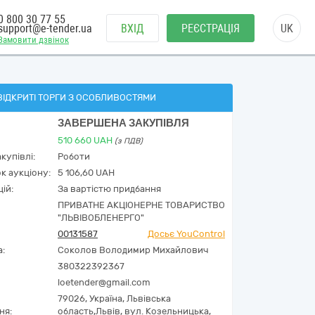
0 800 30 77 55
support@e-tender.ua
ВХІД
РЕЄСТРАЦІЯ
UK
Замовити дзвінок
ВІДКРИТІ ТОРГИ З ОСОБЛИВОСТЯМИ
ЗАВЕРШЕНА ЗАКУПІВЛЯ
510 660
UAH
(з ПДВ)
купівлі:
Роботи
к аукціону:
5 106,60 UAH
ій:
За вартістю придбання
ПРИВАТНЕ АКЦІОНЕРНЕ ТОВАРИСТВО
"ЛЬВІВОБЛЕНЕРГО"
00131587
Досьє YouControl
а:
Соколов Володимир Михайлович
380322392367
loetender@gmail.com
79026,
Україна
,
Львівська
ня:
область,
Львів,
вул. Козельницька,