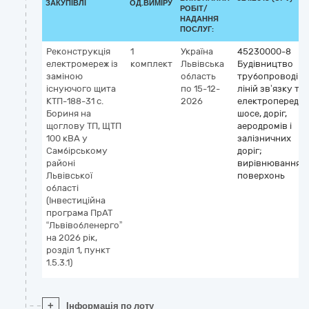
ЗАКУПІВЛІ
ОД.ВИМІРУ
РОБІТ/
НАДАННЯ
ПОСЛУГ:
Реконструкція
1
Україна
45230000-8
електромереж із
комплект
Львівська
Будівництво
заміною
область
трубопроводів,
існуючого щита
по 15-12-
ліній зв’язку та
КТП-188-31 с.
2026
електропередач
Бориня на
шосе, доріг,
щоглову ТП, ЩТП
аеродромів і
100 кВА у
залізничних
Самбірському
доріг;
районі
вирівнювання
Львівської
поверхонь
області
(Інвестиційна
програма ПрАТ
“Львівобленергоˮ
на 2026 рік,
розділ 1, пункт
1.5.3.1)
+
Інформація по лоту