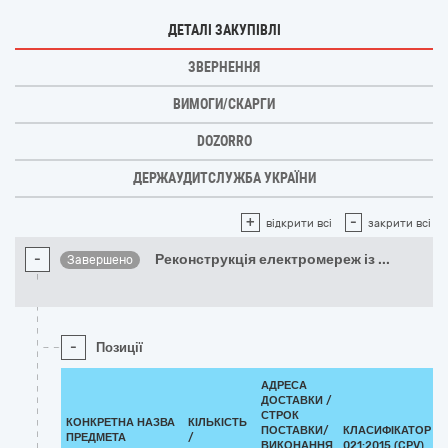
ДЕТАЛІ ЗАКУПІВЛІ
ЗВЕРНЕННЯ
ВИМОГИ/СКАРГИ
DOZORRO
ДЕРЖАУДИТСЛУЖБА УКРАЇНИ
+
-
відкрити всі
закрити всі
-
Реконструкція електромереж із
...
Завершено
-
Позиції
АДРЕСА
ДОСТАВКИ /
СТРОК
КОНКРЕТНА НАЗВА
КІЛЬКІСТЬ
ПОСТАВКИ/
КЛАСИФІКАТОР Д
ПРЕДМЕТА
/
ВИКОНАННЯ
021:2015 (CPV)