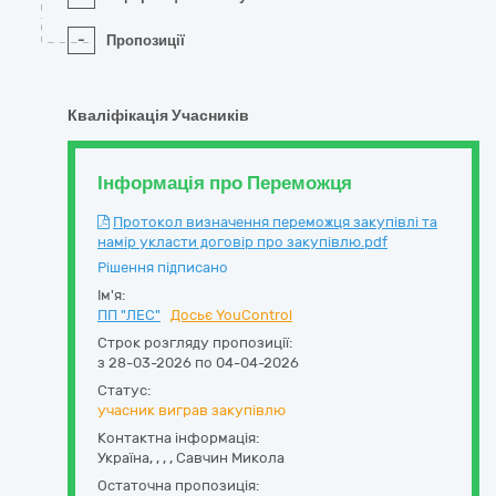
-
Пропозиції
Кваліфікація Учасників
Інформація про Переможця
Протокол визначення переможця закупівлі та
намір укласти договір про закупівлю.pdf
Рішення підписано
Ім'я:
ПП "ЛЕС"
Досьє YouControl
Строк розгляду пропозиції:
з 28-03-2026 по 04-04-2026
Статус:
учасник виграв закупівлю
Контактна інформація:
Україна
,
,
,
,
Савчин Микола
Остаточна пропозиція: