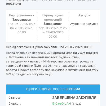
000310-a
Період уточнень
Період подачі
Аукціон
Завершився
пропозицій
з 13-03-2026, 11:25
Завершився
Аукціон не відбувся
по 25-03-2026,
з 13-03-2026, 11:25
00:00
по 28-03-2026,
09:00
Період оскарження умов закупівлі - по
25-03-2026, 00:00
Назва згідно з кошторисними нормами України у будівництві
«Настанова з визначення вартості будівництва»,
затвердженими наказом Міністерства розвитку громад та
територій України №281 від 01 листопада 2021 р.: будівельні
роботи. Проєкт договору про закупівлю міститься в Додатку
№2 до тендерної документації.
ВІДКРИТІ ТОРГИ З ОСОБЛИВОСТЯМИ
ЗАВЕРШЕНА ЗАКУПІВЛЯ
Статус:
Бюджет:
510 660
UAH
(з ПДВ)