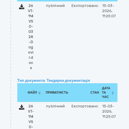
26
публічний
Експортовано:
13-03-
VT-
2026,
114
11:25:07
VS
O-
03
28
-D
og
ovi
r.d
oc
x
Тип документа: Тендерна документація
ДАТА
ФАЙЛ
ПРИВАТНІСТЬ
СТАН
ТА
ЧАС
26
публічний
Експортовано:
13-03-
VT-
2026,
114
11:25:07
VS
O-