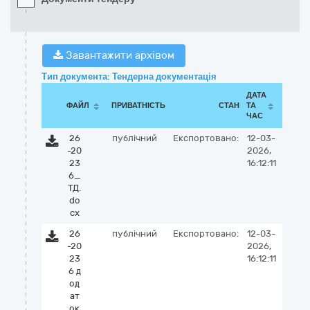
Завантажити архівом
Тип документа: Тендерна документація
ДАТА
ФАЙЛ
ПРИВАТНІСТЬ
СТАН
ТА
ЧАС
26
публічний
Експортовано:
12-03-
-20
2026,
23
16:12:11
6_
ТД.
do
cx
26
публічний
Експортовано:
12-03-
-20
2026,
23
16:12:11
6 д
од
ат
ок