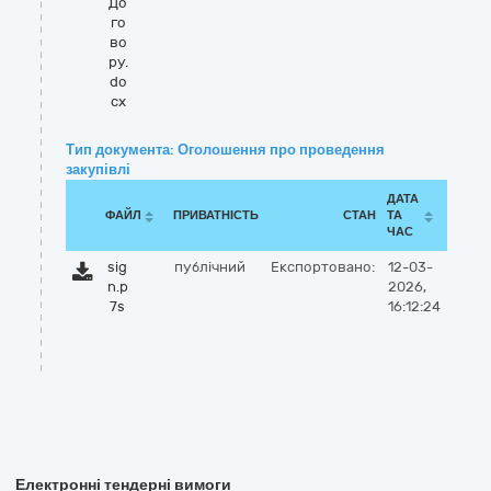
До
го
во
ру.
do
cx
Тип документа: Оголошення про проведення
закупівлі
ДАТА
ФАЙЛ
ПРИВАТНІСТЬ
СТАН
ТА
ЧАС
sig
публічний
Експортовано:
12-03-
n.p
2026,
7s
16:12:24
Електронні тендерні вимоги