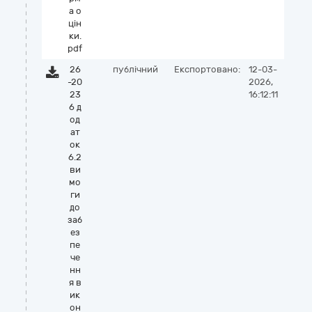
а о
цін
ки.
pdf
26
публічний
Експортовано:
12-03-
-20
2026,
23
16:12:11
6 д
од
ат
ок
6.2
ви
мо
ги
до
заб
ез
пе
че
нн
я в
ик
он