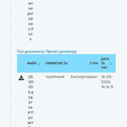
ан
ня
дог
ов
ор
у.d
oc
x
Тип документа: Проект договору
ДАТА
ФАЙЛ
ПРИВАТНІСТЬ
СТАН
ТА
ЧАС
26
публічний
Експортовано:
12-03-
-20
2026,
23
16:12:11
6 д
од
ат
ок
4 П
ро
ект