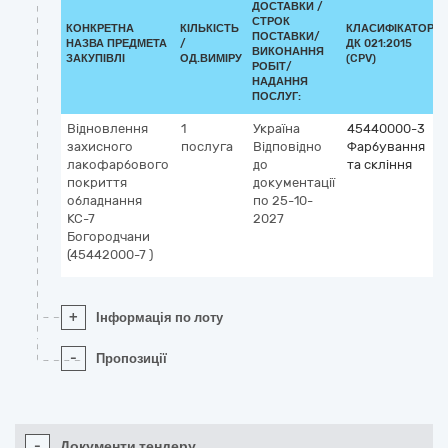
ДОСТАВКИ /
СТРОК
КОНКРЕТНА
КІЛЬКІСТЬ
КЛАСИФІКАТОР
ПОСТАВКИ/
НАЗВА ПРЕДМЕТА
/
ДК 021:2015
ВИКОНАННЯ
ЗАКУПІВЛІ
ОД.ВИМІРУ
(CPV)
РОБІТ/
НАДАННЯ
ПОСЛУГ:
Відновлення
1
Україна
45440000-3
захисного
послуга
Відповідно
Фарбування
лакофарбового
до
та скління
покриття
документації
обладнання
по 25-10-
КС-7
2027
Богородчани
(45442000-7 )
+
Інформація по лоту
-
Пропозиції
-
Документи тендеру