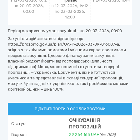
з 12-03-2026, 16:12
Триває
з
24-03-2026, 11:44
по 20-03-2026,
з 12-03-2026, 16:12
00:00
по 23-03-2026,
12:00
Період оскарження умов закупівлі - по
20-03-2026, 00:00
Закупівля здійснюється відповідно до
https://prozorro.gov.ua/plan/UA-P-2026-03-09-016007-a,
згідно з технічними вимогами і якісними характеристиками
предмета закупівлі. Джерело фінансування закупівлі:
власний бюджет (кошти від господарської діяльності
підприємства). Мова, якою повинні готуватися тендерні
пропозиції, – українська. Документи, які не готуються
учасником та представлені в складі тендерної пропозиції,
можуть бути надані як українською, так і російською мовами.
Критерій оцінки – ціна 100%.
ВІДКРИТІ ТОРГИ З ОСОБЛИВОСТЯМИ
ОЧІКУВАННЯ
Статус:
ПРОПОЗИЦІЙ
Бюджет:
29 264 165
UAH
(без ПДВ)