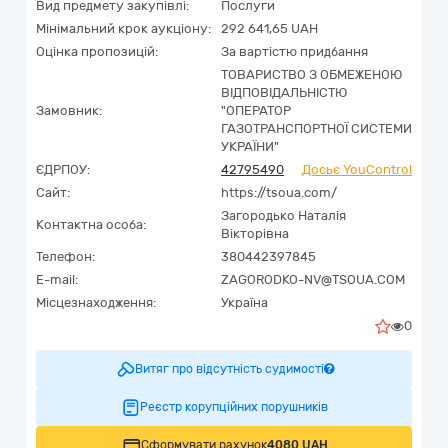
Вид предмету закупівлі:
Послуги
Мінімальний крок аукціону:
292 641,65 UAH
Оцінка пропозицій:
За вартістю придбання
ТОВАРИСТВО З ОБМЕЖЕНОЮ
ВІДПОВІДАЛЬНІСТЮ
Замовник:
"ОПЕРАТОР
ГАЗОТРАНСПОРТНОЇ СИСТЕМИ
УКРАЇНИ"
ЄДРПОУ:
42795490
Досьє YouControl
Сайт:
https://tsoua.com/
Загородько Наталія
Контактна особа:
Вікторівна
Телефон:
380442397845
E-mail:
ZAGORODKO-NV@TSOUA.COM
Місцезнаходження:
Україна
0
Витяг про відсутність судимості
Реєстр корупційних порушників
Сформувати рахунок
4080 UAH