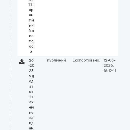
1.1 г
ар
ан
тій
ни
й л
ис
т.d
oc
x
26
публічний
Експортовано:
12-03-
-20
2026,
23
16:12:11
6 д
од
ат
ок
1 т
ех
ніч
не
за
вд
ан