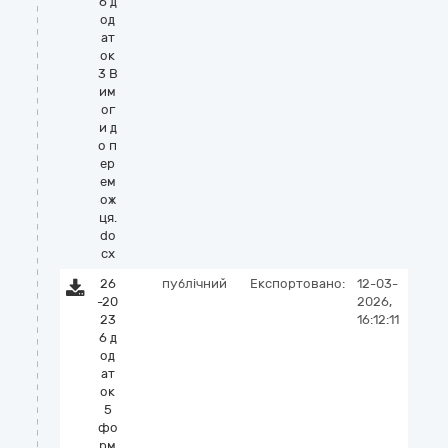
6 д
од
ат
ок
3 В
им
ог
и д
о п
ер
ем
ож
ця.
do
cx
26
публічний
Експортовано:
12-03-
-20
2026,
23
16:12:11
6 д
од
ат
ок
5
фо
рм