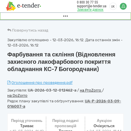
0 800 30 77 55
support@e-tender.ua
UK
Замовити дзвінок
Повернутись назад
Закупівлю оголошено - 12-03-2026, 16:12. Дата останніх змін -
12-03-2026, 16:12
Фарбування та скління (Відновлення
захисного лакофарбового покриття
обладнання КС-7 Богородчани)
Оголошення про проведення.pdf
Закупівля:
UA-2026-03-12-012462-a
/
на ProZorro
/
на DoZorro
Рядок плану закупівлі та обґрунтування:
UA-P-2026-03-09-
016007-a
Період уточнень
Період подачі
Аукціон
Триває
пропозицій
Очікується