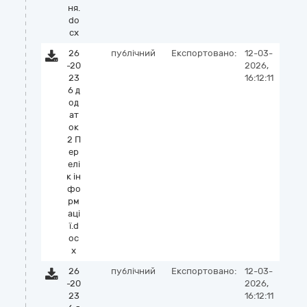
ня.
do
cx
26
публічний
Експортовано:
12-03-
-20
2026,
23
16:12:11
6 д
од
ат
ок
2 П
ер
елі
к ін
фо
рм
аці
ї.d
oc
x
26
публічний
Експортовано:
12-03-
-20
2026,
23
16:12:11