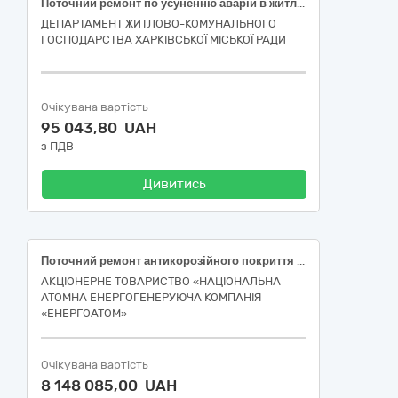
Поточний ремонт по усуненню аварій в житловому фонді багатоквартирного будинку за адресою: вулиця Соборності України, 228, місто Харків (код ДК 021:2015-45440000-3 Фарбування та скління)
ДЕПАРТАМЕНТ ЖИТЛОВО-КОМУНАЛЬНОГО
ГОСПОДАРСТВА ХАРКІВСЬКОЇ МІСЬКОЇ РАДИ
Очікувана вартість
95 043,80 UAH
з ПДВ
Дивитись
Поточний ремонт антикорозійного покриття металевих конструкцій стель та відновлення вогнезахисного покриття металоконструкцій ферм та в'язей виробничої будівлі (етап 1)
АКЦІОНЕРНЕ ТОВАРИСТВО «НАЦІОНАЛЬНА
АТОМНА ЕНЕРГОГЕНЕРУЮЧА КОМПАНІЯ
«ЕНЕРГОАТОМ»
Очікувана вартість
8 148 085,00 UAH