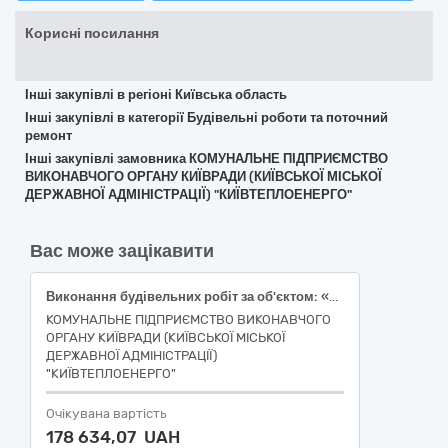
Корисні посилання
Інші закупівлі в регіоні Київська область
Інші закупівлі в категорії Будівельні роботи та поточний
ремонт
Інші закупівлі замовника КОМУНАЛЬНЕ ПІДПРИЄМСТВО
ВИКОНАВЧОГО ОРГАНУ КИЇВРАДИ (КИЇВСЬКОЇ МІСЬКОЇ
ДЕРЖАВНОЇ АДМІНІСТРАЦІЇ) "КИЇВТЕПЛОЕНЕРГО"
Вас може зацікавити
Виконання будівельних робіт за об'єктом: «Реконструкція інженерних вводів житлових будинків із встановленням вузлів комерційного обліку теплової енергії разом з програмно-апаратною частиною диспетчеризації по вул. Кондратюка Юрія, 2-а, Оболонський район міста Києва»
КОМУНАЛЬНЕ ПІДПРИЄМСТВО ВИКОНАВЧОГО
ОРГАНУ КИЇВРАДИ (КИЇВСЬКОЇ МІСЬКОЇ
ДЕРЖАВНОЇ АДМІНІСТРАЦІЇ)
"КИЇВТЕПЛОЕНЕРГО"
Очікувана вартість
178 634,07 UAH