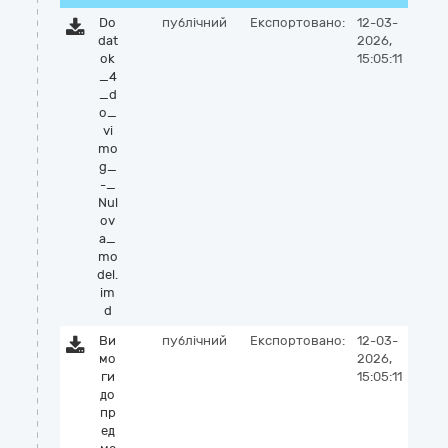
Do
публічний
Експортовано:
12-03-
dat
2026,
ok
15:05:11
_4
_d
o_
vi
mo
g_
-_
Nul
ov
a_
mo
del.
im
d
Ви
публічний
Експортовано:
12-03-
мо
2026,
ги
15:05:11
до
пр
ед