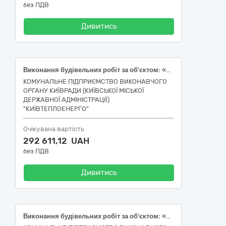
без ПДВ
Дивитись
Виконання будівельних робіт за об'єктом: «Реконструкція інженерних вводів житлових будинків із встановленням вузлів комерційного обліку теплової енергії разом з програмно-апаратною частиною диспетчеризації по вул. Героїв полку "Азов", 7-а, Оболонський район міста Києва»
КОМУНАЛЬНЕ ПІДПРИЄМСТВО ВИКОНАВЧОГО
ОРГАНУ КИЇВРАДИ (КИЇВСЬКОЇ МІСЬКОЇ
ДЕРЖАВНОЇ АДМІНІСТРАЦІЇ)
"КИЇВТЕПЛОЕНЕРГО"
Очікувана вартість
292 611,12 UAH
без ПДВ
Дивитись
Виконання будівельних робіт за об'єктом: «Реконструкція інженерних вводів житлових будинків із встановленням вузлів комерційного обліку теплової енергії разом з програмно-апаратною частиною диспетчеризації по вул. Спаська, 9, 11, Подільський район міста Києва»