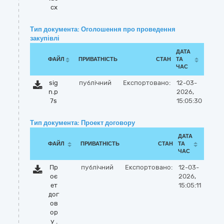
cx
Тип документа: Оголошення про проведення
закупівлі
ДАТА
ФАЙЛ
ПРИВАТНІСТЬ
СТАН
ТА
ЧАС
sig
публічний
Експортовано:
12-03-
n.p
2026,
7s
15:05:30
Тип документа: Проект договору
ДАТА
ФАЙЛ
ПРИВАТНІСТЬ
СТАН
ТА
ЧАС
Пр
публічний
Експортовано:
12-03-
оє
2026,
ет
15:05:11
дог
ов
ор
у .