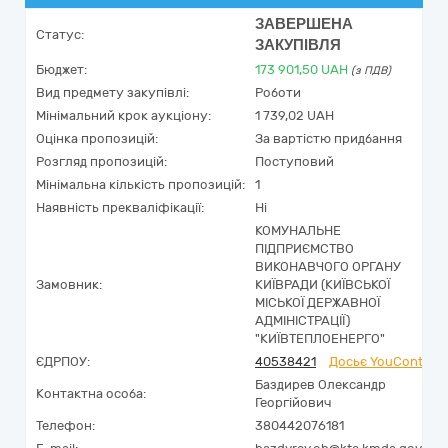
ЗАВЕРШЕНА
Статус:
ЗАКУПІВЛЯ
Бюджет:
173 901,50
UAH
(з ПДВ)
Вид предмету закупівлі:
Роботи
Мінімальний крок аукціону:
1 739,02 UAH
Оцінка пропозицій:
За вартістю придбання
Розгляд пропозицій:
Поступовий
Мінімальна кількість пропозицій:
1
Наявність прекваліфікації:
Ні
КОМУНАЛЬНЕ
ПІДПРИЄМСТВО
ВИКОНАВЧОГО ОРГАНУ
Замовник:
КИЇВРАДИ (КИЇВСЬКОЇ
МІСЬКОЇ ДЕРЖАВНОЇ
АДМІНІСТРАЦІЇ)
"КИЇВТЕПЛОЕНЕРГО"
ЄДРПОУ:
40538421
Досьє YouControl
Баздирев Олександр
Контактна особа:
Георгійович
Телефон:
380442076181