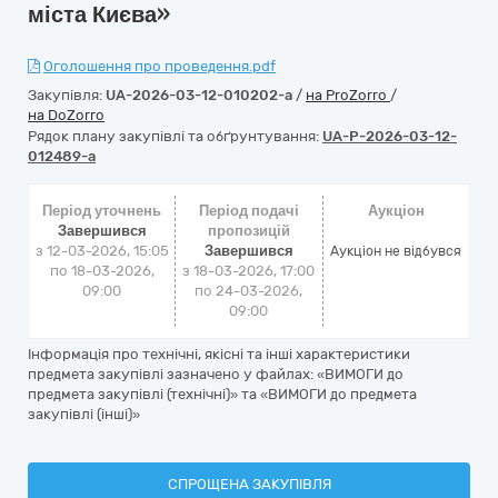
міста Києва»
Оголошення про проведення.pdf
Закупівля:
UA-2026-03-12-010202-a
/
на ProZorro
/
на DoZorro
Рядок плану закупівлі та обґрунтування:
UA-P-2026-03-12-
012489-a
Період уточнень
Період подачі
Аукціон
Завершився
пропозицій
з 12-03-2026, 15:05
Завершився
Аукціон не відбувся
по 18-03-2026,
з 18-03-2026, 17:00
09:00
по 24-03-2026,
09:00
Інформація про технічні, якісні та інші характеристики
предмета закупівлі зазначено у файлах: «ВИМОГИ до
предмета закупівлі (технічні)» та «ВИМОГИ до предмета
закупівлі (інші)»
СПРОЩЕНА ЗАКУПІВЛЯ