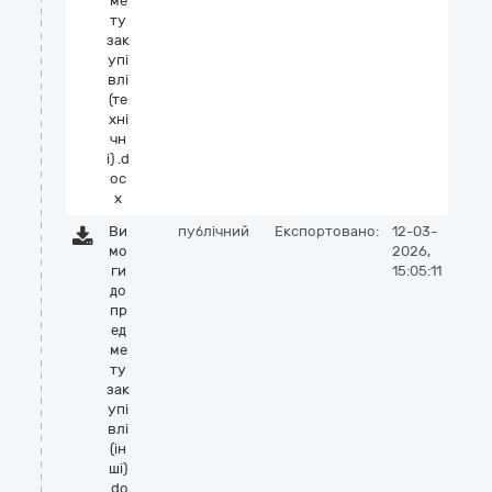
ме
ту
зак
упі
влі
(те
хні
чн
і) .d
oc
x
Ви
публічний
Експортовано:
12-03-
мо
2026,
ги
15:05:11
до
пр
ед
ме
ту
зак
упі
влі
(ін
ші)
.do