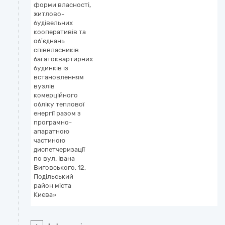
форми власності,
житлово-
будівельних
кооперативів та
об’єднань
співвласників
багатоквартирних
будинків із
встановленням
вузлів
комерційного
обліку теплової
енергії разом з
програмно-
апаратною
частиною
диспетчеризації
по вул. Івана
Виговського, 12,
Подільський
район міста
Києва»