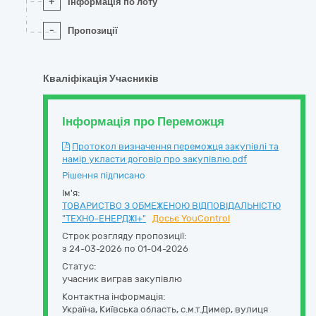
+
Інформація по лоту
-
Пропозиції
Кваліфікація Учасників
Інформація про Переможця
Протокол визначення переможця закупівлі та
намір укласти договір про закупівлю.pdf
Рішення підписано
Ім'я:
ТОВАРИСТВО З ОБМЕЖЕНОЮ ВІДПОВІДАЛЬНІСТЮ
"ТЕХНО-ЕНЕРДЖІ+"
Досьє YouControl
Строк розгляду пропозиції:
з 24-03-2026 по 01-04-2026
Статус:
учасник виграв закупівлю
Контактна інформація:
Україна
,
Київська область
,
с.м.т.Димер,
вулиця