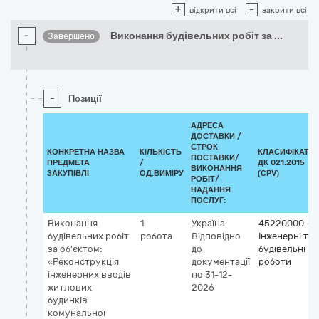
+
-
відкрити всі
закрити всі
-
Виконання будівельних робіт за
...
Завершено
-
Позиції
АДРЕСА
ДОСТАВКИ /
СТРОК
КОНКРЕТНА НАЗВА
КІЛЬКІСТЬ
КЛАСИФІКАТО
ПОСТАВКИ/
ПРЕДМЕТА
/
ДК 021:2015
ВИКОНАННЯ
ЗАКУПІВЛІ
ОД.ВИМІРУ
(CPV)
РОБІТ/
НАДАННЯ
ПОСЛУГ:
Виконання
1
Україна
45220000-5
будівельних робіт
робота
Відповідно
Інженерні та
за об'єктом:
до
будівельні
«Реконструкція
документації
роботи
інженерних вводів
по 31-12-
житлових
2026
будинків
комунальної