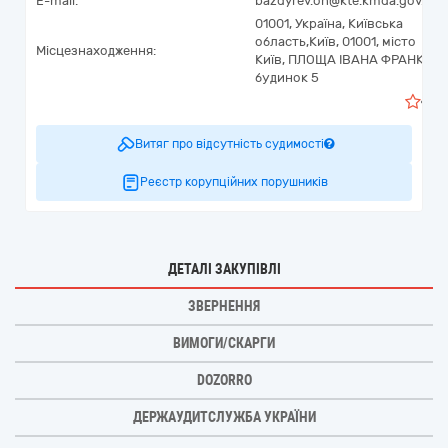
E-mail:
bazdyrev.oh@kte.kmda.gov.ua
01001,
Україна
,
Київська
область,
Київ,
01001, місто
Місцезнаходження:
Київ, ПЛОЩА ІВАНА ФРАНКА,
будинок 5
1
Витяг про відсутність судимості
Реєстр корупційних порушників
ДЕТАЛІ ЗАКУПІВЛІ
ЗВЕРНЕННЯ
ВИМОГИ/СКАРГИ
DOZORRO
ДЕРЖАУДИТСЛУЖБА УКРАЇНИ