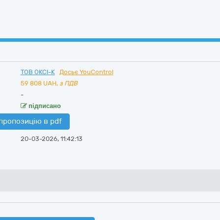
ТОВ ОКСІ-К
Досьє YouControl
59 808
UAH,
з ПДВ
-
підписано
пропозицію в pdf
20-03-2026, 11:42:13