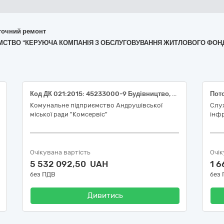
поточний ремонт
РИЄМСТВО "КЕРУЮЧА КОМПАНІЯ З ОБСЛУГОВУВАННЯ ЖИТЛОВОГО ФОН
Код ДК 021:2015: 45233000-9 Будівництво, влаштовування фундаменту та покриття шосе, доріг
Комунальне підприємство Андрушівської
Слу
міської ради "Комсервіс"
інфр
Очікувана вартість
Очік
5 532 092,50 UAH
1 
без ПДВ
без
Дивитись