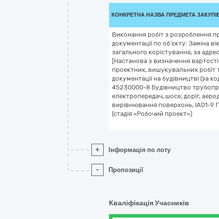
КОНКРЕТНА НАЗВА ПРЕДМЕТА ЗАКУПІ
Виконання робіт з розроблення 
документації по об’єкту: Заміна ві
загального корістування, за адре
[Настанова з визначення вартості
проектних, вишукувальних робіт 
документації на будівництві (за ко
45230000-8 Будівництво трубопров
електропередач, шосе, доріг, аерод
вирівнювання поверхонь, ІА01-9 
(стадія «Робочий проект»)
+
Інформація по лоту
-
Пропозиції
Кваліфікація Учасників