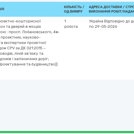
КІЛЬКІСТЬ /
АДРЕСА ДОСТАВКИ /
СТР
ВЛІ
ОД.ВИМІРУ
ВИКОНАННЯ РОБІТ/НАДА
проектно-кошторисної
1
Україна
Відповідно до д
кон та дверей в місцях
робота
по 29-05-2026
сою : просп. Лобановського, 4ж-
 проектних, науково-
та експертизи проектної
дом CPV за ДК 021:2015 –
одів, ліній зв’язку та
ромів і залізничних доріг;
Проектування та будівництво)]