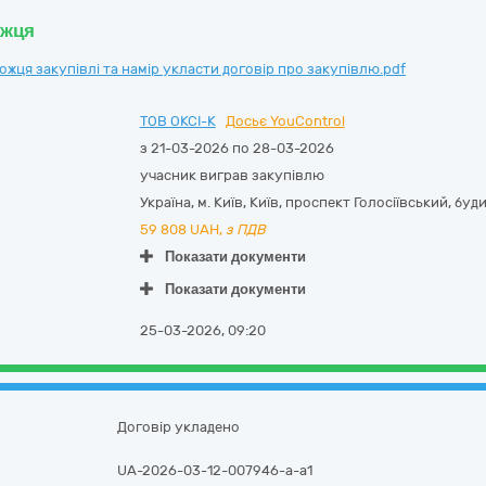
ожця
ця закупівлі та намір укласти договір про закупівлю.pdf
ТОВ ОКСІ-К
Досьє YouControl
з 21-03-2026 по 28-03-2026
учасник виграв закупівлю
Україна
,
м. Київ
,
Київ,
проспект Голосіївський, буд
59 808
UAH,
з ПДВ
Показати документи
Показати документи
25-03-2026, 09:20
Договір укладено
UA-2026-03-12-007946-a-a1