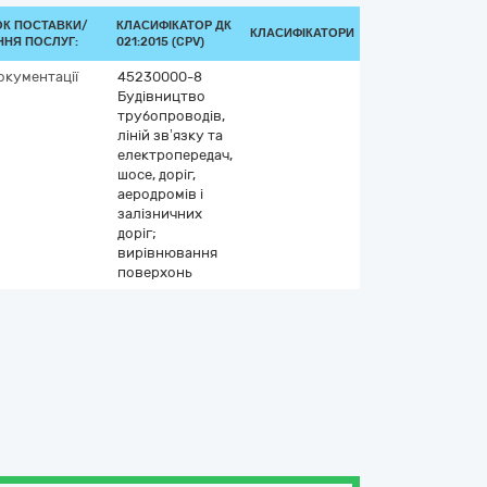
ОК ПОСТАВКИ/
КЛАСИФІКАТОР ДК
КЛАСИФІКАТОРИ
ННЯ ПОСЛУГ:
021:2015 (CPV)
окументації
45230000-8
Будівництво
трубопроводів,
ліній зв’язку та
електропередач,
шосе, доріг,
аеродромів і
залізничних
доріг;
вирівнювання
поверхонь