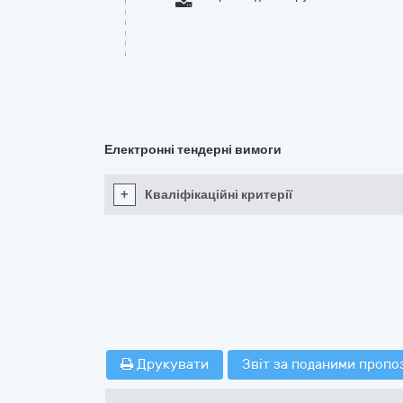
Електронні тендерні вимоги
+
Кваліфікаційні критерії
Друкувати
Звіт за поданими пропо