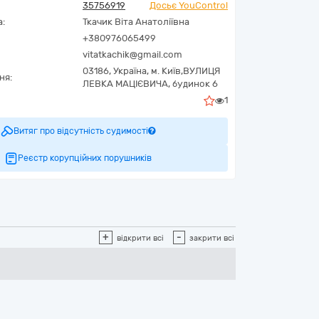
35756919
Досьє YouControl
а:
Ткачик Віта Анатоліївна
+380976065499
vitatkachik@gmail.com
03186,
Україна
,
м. Київ,
ВУЛИЦЯ
ня:
ЛЕВКА МАЦІЄВИЧА, будинок 6
1
Витяг про відсутність судимості
Реєстр корупційних порушників
+
-
відкрити всі
закрити всі