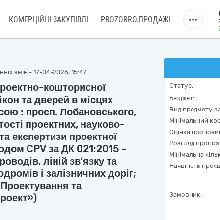
КОМЕРЦІЙНІ ЗАКУПІВЛІ
PROZORRO.ПРОДАЖІ
ніх змін - 17-04-2026, 15:47
проектно-кошторисної
Статус:
ікон та дверей в місцях
Бюджет:
Вид предмету за
сою : просп. Лобановського,
Мінімальний кро
тості проектних, науково-
Оцінка пропозиц
та експертизи проектної
Розгляд пропоз
кодом CPV за ДК 021:2015 –
Мінімальна кіль
водів, ліній зв’язку та
Наявність прекв
одромів і залізничних доріг;
 Проектування та
Замовник:
проект»)