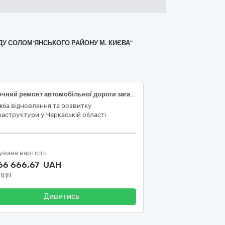
ДУ СОЛОМ'ЯНСЬКОГО РАЙОНУ М. КИЄВА"
Поточний ремонт автомобільної дороги загального користування державного значення Т-24-12 Софіївка – Драбів км 0+000 – км 15+000 (окремими ділянками). ДК 021:2015: 45230000-8: Будівництво трубопроводів, ліній зв’язку та електропередач, шосе, доріг, аеродромів і залізничних доріг; вирівнювання поверхонь
жба відновлення та розвитку
аструктури у Черкаській області
увана вартість
666 666,67 UAH
 ПДВ
Дивитись