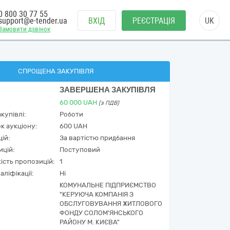
0 800 30 77 55
support@e-tender.ua
ВХІД
РЕЄСТРАЦІЯ
UK
Замовити дзвінок
СПРОЩЕНА ЗАКУПІВЛЯ
ЗАВЕРШЕНА ЗАКУПІВЛЯ
60 000
UAH
(з ПДВ)
купівлі:
Роботи
к аукціону:
600 UAH
ій:
За вартістю придбання
ицій:
Поступовий
кість пропозицій:
1
аліфікації:
Ні
КОМУНАЛЬНЕ ПІДПРИЄМСТВО
"КЕРУЮЧА КОМПАНІЯ З
ОБСЛУГОВУВАННЯ ЖИТЛОВОГО
ФОНДУ СОЛОМ'ЯНСЬКОГО
РАЙОНУ М. КИЄВА"