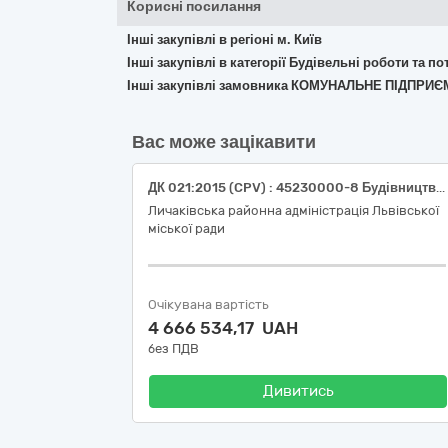
Корисні посилання
Інші закупівлі в регіоні м. Київ
Інші закупівлі в категорії Будівельні роботи та 
Інші закупівлі замовника КОМУНАЛЬНЕ ПІДП
Вас може зацікавити
ДК 021:2015 (CPV) : 45230000-8 Будівництво трубопроводів, ліній зв’язку та електропередач, шосе, доріг, аеродромів і залізничних доріг; вирівнювання поверхонь (Утримання вулично-дорожньої мережі, а саме: поточний ремонт вулично-дорожньої мережі Личаківського району м.Львова, м.Винники, с.Лисиничі, с.Підбірці)
Личаківська районна адміністрація Львівської
міської ради
Очікувана вартість
4 666 534,17 UAH
без ПДВ
Дивитись