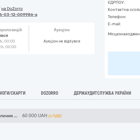
ЄДРПОУ:
/
на DoZorro
Контактна особ
6-03-12-009986-a
Телефон:
E-mail:
 пропозицій
Аукціон
Місцезнаходжен
ився
6, 00:00
Аукціон не відбувся
6, 00:00
МОГИ/СКАРГИ
DOZORRO
ДЕРЖАУДИТСЛУЖБА УКРАЇНИ
блення
...
60 000
UAH
(з ПДВ)