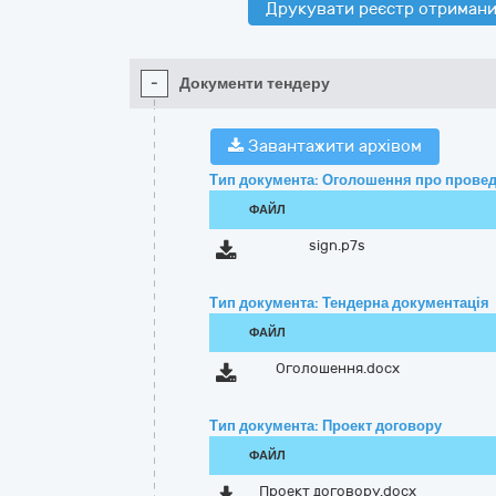
Друкувати реєстр отримани
-
Документи тендеру
Завантажити архівом
Тип документа: Оголошення про провед
ФАЙЛ
sign.p7s
Тип документа: Тендерна документація
ФАЙЛ
Оголошення.docx
Тип документа: Проект договору
ФАЙЛ
Проект договору.docx