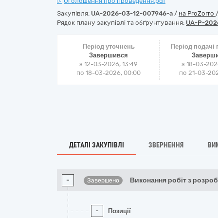
Оголошення про проведення.pdf
Закупівля:
UA-2026-03-12-007946-a
/
на ProZorro
Рядок плану закупівлі та обґрунтування:
UA-P-202
Період уточнень
Період подачі
Завершився
Заверш
з 12-03-2026, 13:49
з 18-03-202
по 18-03-2026, 00:00
по 21-03-202
ДЕТАЛІ ЗАКУПІВЛІ
ЗВЕРНЕННЯ
ВИ
-
Виконання робіт з розро
Завершено
-
Позиції