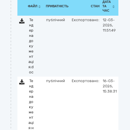
ДАТА
ФАЙЛ
ПРИВАТНІСТЬ
СТАН
ТА
ЧАС
Те
публічний
Експортовано:
12-03-
нд
2026,
ер
11:51:49
на
до
ку
ме
нт
аці
я.d
oc
Те
публічний
Експортовано:
16-03-
нд
2026,
ер
15:38:31
на
до
ку
ме
нт
аці
я н