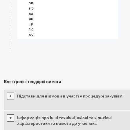
ов
а р
ед
ак
ці
я.d
oc
Електронні тендерні вимоги
+
Підстави для відмови в участі у процедурі закупівлі
+
Інформація про інші технічні, якісні та кількісні
характеристики та вимоги до учасника