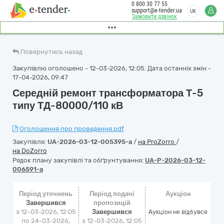
0 800 30 77 55
support@e-tender.ua
UK
Замовити дзвінок
Повернутись назад
Закупівлю оголошено - 12-03-2026, 12:05. Дата останніх змін -
17-04-2026, 09:47
Середній ремонт трансформатора Т-5
типу ТД-80000/110 кВ
Оголошення про проведення.pdf
Закупівля:
UA-2026-03-12-005395-a
/
на ProZorro
/
на DoZorro
Рядок плану закупівлі та обґрунтування:
UA-P-2026-03-12-
006591-a
Період уточнень
Період подачі
Аукціон
Завершився
пропозицій
з 12-03-2026, 12:05
Завершився
Аукціон не відбувся
по 24-03-2026,
з 12-03-2026, 12:05