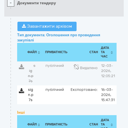
-
Документи тендеру
Завантажити архівом
Тип документа: Оголошення про проведення
закупівлі
ДАТА
ФАЙЛ
ПРИВАТНІСТЬ
СТАН
ТА
ЧАС
s
публічний
12-03-
Видалено
ig
2026,
n.p
12:05:21
7s
sig
публічний
Експортовано:
16-03-
n.p
2026,
7s
15:47:31
Інші
ДАТА
ФАЙЛ
ПРИВАТНІСТЬ
СТАН
ТА