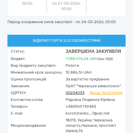
00:00
по 27-03-2026,
00:00
Період оскарження умов закупівлі - по
24-03-2026, 00:00
ВІДКРИТІ ТОРГИ З ОСОБЛИВОСТЯМИ
ЗАВЕРШЕНА ЗАКУПІВЛЯ
Статус:
Бюджет:
1 088 676,04
UAH
(без ПДВ)
Вид предмету закупівлі:
Роботи
Мінімальний крок аукціону:
10 886,76 UAH
Оцінка пропозицій:
За вартістю придбання
Замовник:
ПрАТ "Черкаське хімволокно"
ЄДРПОУ:
00204033
Досьє YouControl
Контактна особа:
Рядняна Людмила Юріївна
Телефон:
+380969739483
E-mail:
korotchenko_7@ukr.net
18013,
Україна
,
Черкаська
Місцезнаходження:
область,
Черкаси,
проспект
Хіміків,76