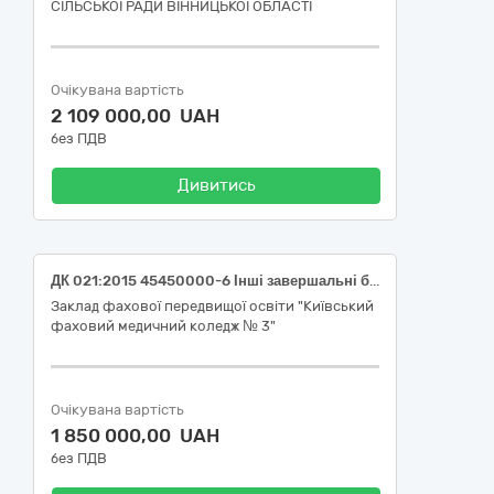
СІЛЬСЬКОЇ РАДИ ВІННИЦЬКОЇ ОБЛАСТІ
Очікувана вартість
2 109 000,00 UAH
без ПДВ
Дивитись
ДК 021:2015 45450000-6 Інші завершальні будівельні роботи (Поточний ремонт внутрішніх приміщень в ЗФПО «КИЇВСЬКИЙ ФАХОВИЙ МЕДИЧНИЙ КОЛЕДЖ №3» за адресою: вул. Привокзальна 14/2, у Дарницькому районі міста Києва)
Заклад фахової передвищої освіти "Київський
фаховий медичний коледж № 3"
Очікувана вартість
1 850 000,00 UAH
без ПДВ