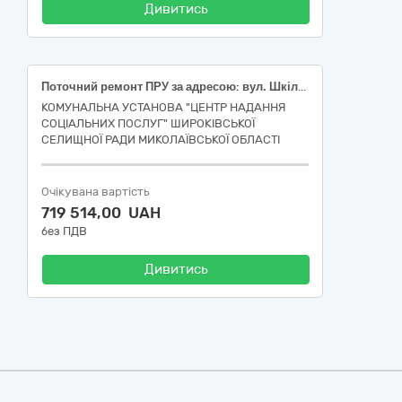
Дивитись
Поточний ремонт ПРУ за адресою: вул. Шкільна, буд 15, селище Широке, Баштанського району Миколаївської області. код CPV за ДК 021:2015 «Єдиний закупівельний словник» 45450000-6 (Інші завершальні будівельні роботи)
КОМУНАЛЬНА УСТАНОВА "ЦЕНТР НАДАННЯ
СОЦІАЛЬНИХ ПОСЛУГ" ШИРОКІВСЬКОЇ
СЕЛИЩНОЇ РАДИ МИКОЛАЇВСЬКОЇ ОБЛАСТІ
Очікувана вартість
719 514,00 UAH
без ПДВ
Дивитись