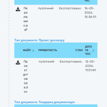
ЧАС
Пе
публічний
Експортовано:
16-03-
ре
2026,
лік
15:38:31
змі
н.p
df
Тип документа: Проект договору
ДАТА
ФАЙЛ
ПРИВАТНІСТЬ
СТАН
ТА
ЧАС
Пр
публічний
Експортовано:
12-03-
ое
2026,
кт
11:51:49
дог
ов
ор
а.d
oc
Тип документа: Тендерна документація