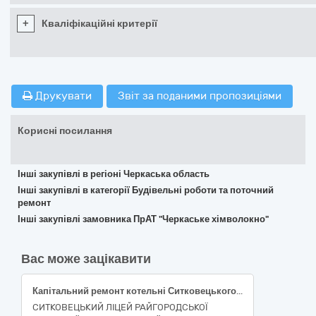
+
Кваліфікаційні критерії
Друкувати
Звіт за поданими пропозиціями
Корисні посилання
Інші закупівлі в регіоні Черкаська область
Інші закупівлі в категорії Будівельні роботи та поточний
ремонт
Інші закупівлі замовника ПрАТ "Черкаське хімволокно"
Вас може зацікавити
Капітальний ремонт котельні Ситковецького ліцею Райгородської сільської ради Вінницької області за адресою: Україна, Вінницька обл., Гайсинський р-н, селище Ситківці, вул. І. Франка, 5
СИТКОВЕЦЬКИЙ ЛІЦЕЙ РАЙГОРОДСЬКОЇ