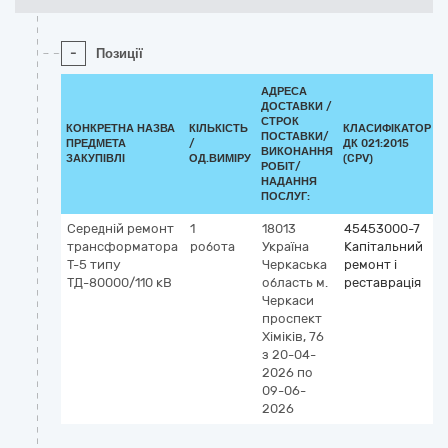
-
Позиції
АДРЕСА
ДОСТАВКИ /
СТРОК
КОНКРЕТНА НАЗВА
КІЛЬКІСТЬ
КЛАСИФІКАТОР
ПОСТАВКИ/
ПРЕДМЕТА
/
ДК 021:2015
ВИКОНАННЯ
ЗАКУПІВЛІ
ОД.ВИМІРУ
(CPV)
РОБІТ/
НАДАННЯ
ПОСЛУГ:
Середній ремонт
1
18013
45453000-7
трансформатора
робота
Україна
Капітальний
Т-5 типу
Черкаська
ремонт і
ТД-80000/110 кВ
область
м.
реставрація
Черкаси
проспект
Хіміків, 76
з 20-04-
2026
по
09-06-
2026