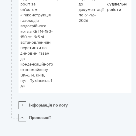
робіт за
до
будівельні
об'єктом:
документації
роботи
«Реконструкція
по 31-12-
газоходів
2026
водогрійного
котла КВГМ-180-
150 ст. №5 зі
встановленням
перетинки по
димовим газам
до
конденсаційного
економайзеру
ВК-6, м. Київ,
вул. Пухівська, 1
А»
+
Інформація по лоту
-
Пропозиції