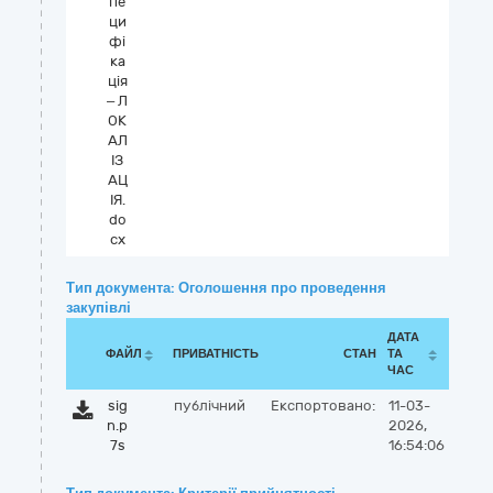
пе
ци
фі
ка
ція
– Л
ОК
АЛ
ІЗ
АЦ
ІЯ.
do
cx
Тип документа: Оголошення про проведення
закупівлі
ДАТА
ФАЙЛ
ПРИВАТНІСТЬ
СТАН
ТА
ЧАС
sig
публічний
Експортовано:
11-03-
n.p
2026,
7s
16:54:06