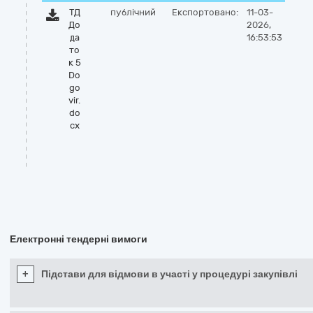
ТД
публічний
Експортовано:
11-03-
До
2026,
да
16:53:53
то
к 5
Do
go
vir.
do
cx
Електронні тендерні вимоги
+
Підстави для відмови в участі у процедурі закупівлі