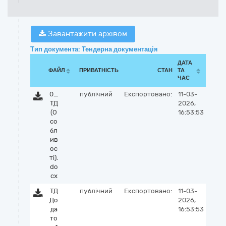
Завантажити архівом
Тип документа: Тендерна документація
ДАТА
ФАЙЛ
ПРИВАТНІСТЬ
СТАН
ТА
ЧАС
0_
публічний
Експортовано:
11-03-
ТД
2026,
(О
16:53:53
со
бл
ив
ос
ті).
do
cx
ТД
публічний
Експортовано:
11-03-
До
2026,
да
16:53:53
то