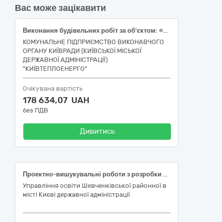
Вас може зацікавити
Виконання будівельних робіт за об'єктом: «Реконструкція інженерних вводів житлових будинків із встановленням вузлів комерційного обліку теплової енергії разом з програмно-апаратною частиною диспетчеризації по вул. Кондратюка Юрія, 2-а, Оболонський район міста Києва»
КОМУНАЛЬНЕ ПІДПРИЄМСТВО ВИКОНАВЧОГО
ОРГАНУ КИЇВРАДИ (КИЇВСЬКОЇ МІСЬКОЇ
ДЕРЖАВНОЇ АДМІНІСТРАЦІЇ)
"КИЇВТЕПЛОЕНЕРГО"
Очікувана вартість
178 634,07 UAH
без ПДВ
Дивитись
Проектно-вишукувальні роботи з розробки робочого проєкту «Реконструкція нежитлових будівель літ. «А», «Б», «В» школи І-ІІІ ступенів № 27 Шевченківського району м. Києва з прибудовою споруди подвійного призначення із захисними властивостями протирадіаційного укриття за адресою: м. Київ, вулиця Мрії (вул. Туполєва Академіка), будинок 20 Є» (Код ДК 021:2015 45220000-5 Інженерні та будівельні роботи)
Управління освіти Шевченківської районної в
місті Києві державної адміністрації