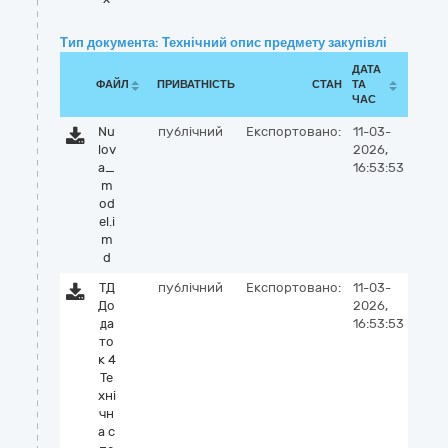
Тип документа: Технічний опис предмету закупівлі
ДАТА
ФАЙЛ
ПРИВАТНІСТЬ
СТАН
ТА
ЧАС
Nu
публічний
Експортовано:
11-03-
lov
2026,
a_
16:53:53
m
od
el.i
m
d
ТД
публічний
Експортовано:
11-03-
До
2026,
да
16:53:53
то
к 4
Те
хні
чн
а с