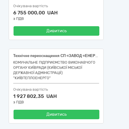
Очікувана вартість
6 755 000,00 UAH
з ПДВ
Дивитись
Технічне переоснащення СП «ЗАВОД «ЕНЕРГІЯ» КП «КИЇВТЕПЛОЕНЕРГО» на вул. Колекторній, 44 у Дарницькому районі м. Києва в частині системи очищення димових газів. Коригування проєкту
КОМУНАЛЬНЕ ПІДПРИЄМСТВО ВИКОНАВЧОГО
ОРГАНУ КИЇВРАДИ (КИЇВСЬКОЇ МІСЬКОЇ
ДЕРЖАВНОЇ АДМІНІСТРАЦІЇ)
"КИЇВТЕПЛОЕНЕРГО"
Очікувана вартість
1 927 802,35 UAH
з ПДВ
Дивитись