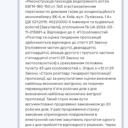
«Реконструкція газоходів водогрійного котла
КВГМ-180-150 ст. №5 зі встановленням
перетинки по димовим газам до конденсаційного
економайзеру ВК-6, м. Київ, вул. Пухівська, 1 А»
(ДК 021:2015: 45220000-5 Інженерні та будівельні
роботи) (Закупівля), оголошення № UA-2026-03-
11-013881-a. Відповідно до п. 41 Особливостей
«Розгляд та оцінка тендерних пропозицій
здійснюються відповідно до статті 29 Закону
(положення частин другої, дванадцятої,
шістнадцятої, абзаців другого і третього частини
п’ятнадцятої статті 29 Закону не
застосовуються) з урахуванням положень
пункту 43 цих особливостей.». Згідно з ч.10 ст.29
Закону «Строк розгляду тендерної пропозиції/
пропозиції, що за результатами оцінки визначена
найбільш економічно вигідною, не повинен
перевищувати п’яти робочих днів з дня
визначення найбільш економічно вигідної
пропозиції. Такий строк може бути
аргументовано продовжено замовником до 20
робочих днів. У разі продовження строку
замовник оприлюднює повідомлення в
електронній системі закупівель протягом одного
дня з дня прийняття відповідного рішення». Через