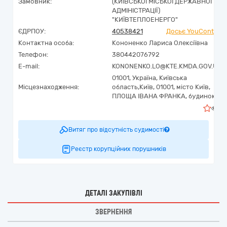
Замовник:
(КИЇВСЬКОЇ МІСЬКОЇ ДЕРЖАВНОЇ
АДМІНІСТРАЦІЇ)
"КИЇВТЕПЛОЕНЕРГО"
ЄДРПОУ:
40538421
Досьє YouControl
Контактна особа:
Кононенко Лариса Олексіївна
Телефон:
380442076792
E-mail:
KONONENKO.LO@KTE.KMDA.GOV.UA
01001,
Україна
,
Київська
Місцезнаходження:
область,
Київ,
01001, місто Київ,
ПЛОЩА ІВАНА ФРАНКА, будинок 5
3
Витяг про відсутність судимості
Реєстр корупційних порушників
ДЕТАЛІ ЗАКУПІВЛІ
ЗВЕРНЕННЯ