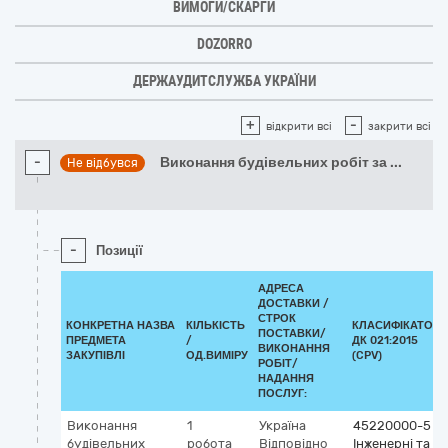
ВИМОГИ/СКАРГИ
DOZORRO
ДЕРЖАУДИТСЛУЖБА УКРАЇНИ
+
-
відкрити всі
закрити всі
-
Виконання будівельних робіт за
...
Не відбувся
-
Позиції
АДРЕСА
ДОСТАВКИ /
СТРОК
КОНКРЕТНА НАЗВА
КІЛЬКІСТЬ
КЛАСИФІКАТОР
ПОСТАВКИ/
ПРЕДМЕТА
/
ДК 021:2015
ВИКОНАННЯ
ЗАКУПІВЛІ
ОД.ВИМІРУ
(CPV)
РОБІТ/
НАДАННЯ
ПОСЛУГ:
Виконання
1
Україна
45220000-5
будівельних
робота
Відповідно
Інженерні та