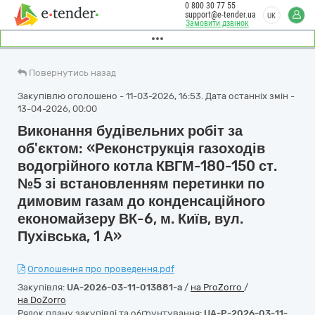
0 800 30 77 55
support@e-tender.ua
UK
Замовити дзвінок
Повернутись назад
Закупівлю оголошено - 11-03-2026, 16:53. Дата останніх змін -
13-04-2026, 00:00
Виконання будівельних робіт за
об'єктом: «Реконструкція газоходів
водогрійного котла КВГМ-180-150 ст.
№5 зі встановленням перетинки по
димовим газам до конденсаційного
економайзеру ВК-6, м. Київ, вул.
Пухівська, 1 А»
Оголошення про проведення.pdf
Закупівля:
UA-2026-03-11-013881-a
/
на ProZorro
/
на DoZorro
Рядок плану закупівлі та обґрунтування:
UA-P-2026-03-11-