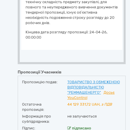
технічну складність предмету закупівлі, для
повного та неупередженого вивчення документів
тендерної пропозиції, існує об’єктивна
необхідність подовження строку розгляду до 20
робочих днів.
Кінцева дата розгляду пропозиції:
24-04-26,
00:00:00
Пропозиції Учасників
Пропозицію подав:
ТОВАРИСТВО З ОБМЕЖЕНОЮ
ВІДПОВІДАЛЬНІСТЮ
"РЕММАШЕНЕРГО"
Досьє
YouControl
Остаточна
44 129 331,72
UAH,
з ПДВ
пропозиція:
Інформація про
не залучаються
субпідрядника:
Підпис:
підписано