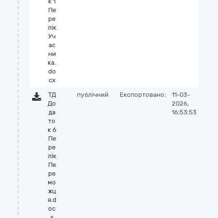
к 1
Пе
ре
лік
Уч
ас
ни
ка.
do
cx
ТД
публічний
Експортовано:
11-03-
До
2026,
да
16:53:53
то
к 6
Пе
ре
лік
Пе
ре
мо
жц
я.d
oc
x