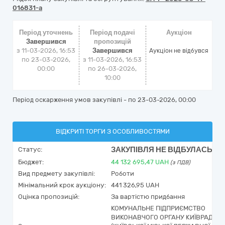
016831-a
Період уточнень
Період подачі
Аукціон
Завершився
пропозицій
з 11-03-2026, 16:53
Завершився
Аукціон не відбувся
по 23-03-2026,
з 11-03-2026, 16:53
00:00
по 26-03-2026,
10:00
Період оскарження умов закупівлі - по
23-03-2026, 00:00
ВІДКРИТІ ТОРГИ З ОСОБЛИВОСТЯМИ
ЗАКУПІВЛЯ НЕ ВІДБУЛАСЬ
Статус:
Бюджет:
44 132 695,47
UAH
(з ПДВ)
Вид предмету закупівлі:
Роботи
Мінімальний крок аукціону:
441 326,95 UAH
Оцінка пропозицій:
За вартістю придбання
КОМУНАЛЬНЕ ПІДПРИЄМСТВО
ВИКОНАВЧОГО ОРГАНУ КИЇВРАДИ