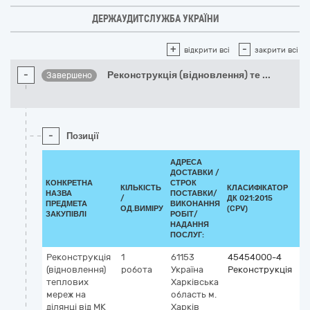
ДЕРЖАУДИТСЛУЖБА УКРАЇНИ
+
-
відкрити всі
закрити всі
-
Реконструкція (відновлення) те
...
Завершено
-
Позиції
АДРЕСА
ДОСТАВКИ /
КОНКРЕТНА
СТРОК
КІЛЬКІСТЬ
КЛАСИФІКАТОР
НАЗВА
ПОСТАВКИ/
/
ДК 021:2015
КЛ
ПРЕДМЕТА
ВИКОНАННЯ
ОД.ВИМІРУ
(CPV)
ЗАКУПІВЛІ
РОБІТ/
НАДАННЯ
ПОСЛУГ:
Реконструкція
1
61153
45454000-4
(відновлення)
робота
Україна
Реконструкція
теплових
Харківська
мереж на
область
м.
ділянці від МК
Харків