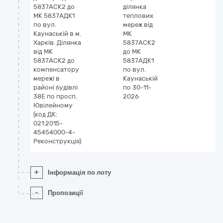
5837АСК2 до
ділянка
МК 5837АДК1
теплових
по вул.
мереж від
Каунаській в м.
МК
Харків. Ділянка
5837АСК2
від МК
до МК
5837АСК2 до
5837АДК1
компенсатору
по вул.
мережі в
Каунаській
районі будівлі
по 30-11-
38Е по просп.
2026
Ювілейному
(код ДК:
021:2015-
45454000-4-
Реконструкція)
+
Інформація по лоту
-
Пропозиції