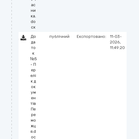
ас
ни
ка.
do
cx
До
публічний
Експортовано:
11-03-
да
2026,
то
11:49:20
к
№5
- П
ер
елі
к д
ок
ум
ен
тів
Пе
ре
мо
жц
я.d
oc