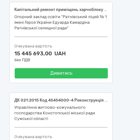
Капітальний ремонт приміщень харчоблоку опорного закладу освіти "Ратнівський ліцей №1 Ратнівської селищної ради" по вул. Центральна, 50 в смт Ратне Ковельського району, Волинської області (коригування №3) (ДК 021:2015: 45453000-7 Капітальний ремонт і реставрація)
Опорний заклад освіти "Ратнівський ліцей № 1
імені Героя України Едуарда Камардіна
Ратнівської селищної ради"
Очікувана вартість
15 445 693,00 UAH
без ПДВ
Дивитись
ДК 021:2015 Код 45454000-4 Реконструкція (Реконструкція будівлі гуртожитку у багатоквартирний житловий будинок по вул.Свято-Миколаївська,21 в с.Підлипне Конотопської міської територіальної громади)
Управління житлово-комунального
господарства Конотопської міської ради
Сумської області
Очікувана вартість