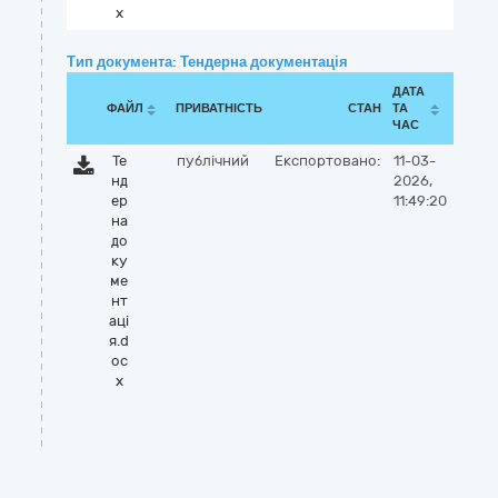
x
Тип документа: Тендерна документація
ДАТА
ФАЙЛ
ПРИВАТНІСТЬ
СТАН
ТА
ЧАС
Те
публічний
Експортовано:
11-03-
нд
2026,
ер
11:49:20
на
до
ку
ме
нт
аці
я.d
oc
x