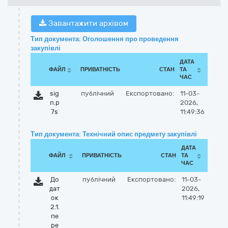
Завантажити архівом
Тип документа: Оголошення про проведення
закупівлі
ДАТА
ФАЙЛ
ПРИВАТНІСТЬ
СТАН
ТА
ЧАС
sig
публічний
Експортовано:
11-03-
n.p
2026,
7s
11:49:36
Тип документа: Технічний опис предмету закупівлі
ДАТА
ФАЙЛ
ПРИВАТНІСТЬ
СТАН
ТА
ЧАС
До
публічний
Експортовано:
11-03-
дат
2026,
ок
11:49:19
2.1.
пе
ре