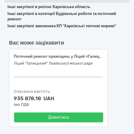
Інші закупівлі в регіоні Харківська область
Інші закупівлі в категорії Будівельні роботи та поточний
ремонт
Інші закупівлі замовника КП "Харківські теплові мережі"
Вас може зацікавити
Поточний ремонт приміщень у Ліцей «Галицький» Львівської міської ради, що знаходиться за адресою: м. Львів, вул Замкова, буд.4 (ДК 021:2015: (CPV) 45450000-6 Інші завершальні будівельні роботи)
Ліцей "Галицький" Львівської міської ради
Очікувана вартість
935 878,18 UAH
без ПДВ
Дивитись