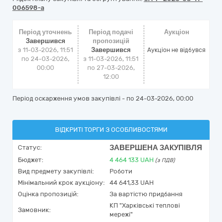
006598-a
Період уточнень
Період подачі
Аукціон
Завершився
пропозицій
з 11-03-2026, 11:51
Завершився
Аукціон не відбувся
по 24-03-2026,
з 11-03-2026, 11:51
00:00
по 27-03-2026,
12:00
Період оскарження умов закупівлі - по
24-03-2026, 00:00
ВІДКРИТІ ТОРГИ З ОСОБЛИВОСТЯМИ
ЗАВЕРШЕНА ЗАКУПІВЛЯ
Статус:
Бюджет:
4 464 133
UAH
(з ПДВ)
Вид предмету закупівлі:
Роботи
Мінімальний крок аукціону:
44 641,33 UAH
Оцінка пропозицій:
За вартістю придбання
КП "Харківські теплові
Замовник:
мережі"