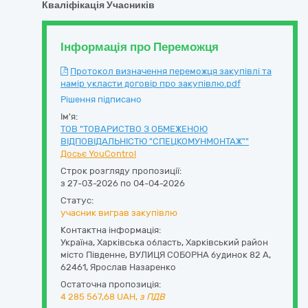
Кваліфікація Учасників
Інформація про Переможця
Протокол визначення переможця закупівлі та
намір укласти договір про закупівлю.pdf
Рішення підписано
Ім'я:
ТОВ "ТОВАРИСТВО З ОБМЕЖЕНОЮ
ВІДПОВІДАЛЬНІСТЮ "СПЕЦКОМУНМОНТАЖ""
Досьє YouControl
Строк розгляду пропозиції:
з 27-03-2026 по 04-04-2026
Статус:
учасник виграв закупівлю
Контактна інформація:
Україна
,
Харківська область
,
Харківський район
місто Південне,
ВУЛИЦЯ СОБОРНА будинок 82 А
,
62461
,
Ярослав Назаренко
Остаточна пропозиція:
4 285 567,68
UAH,
з ПДВ