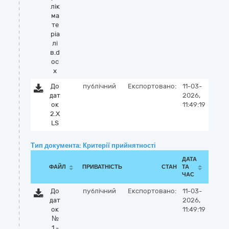
лік
ма
те
ріа
лі
в.d
oc
x
До
публічний
Експортовано:
11-03-
дат
2026,
ок
11:49:19
2.X
LS
Тип документа: Критерії прийнятності
ДАТА
ФАЙЛ
ПРИВАТНІСТЬ
СТАН
ТА
ЧАС
До
публічний
Експортовано:
11-03-
дат
2026,
ок
11:49:19
№
1 -