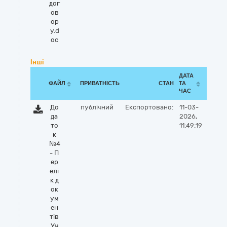
дог
ов
ор
у.d
oc
Інші
ДАТА
ФАЙЛ
ПРИВАТНІСТЬ
СТАН
ТА
ЧАС
До
публічний
Експортовано:
11-03-
да
2026,
то
11:49:19
к
№4
- П
ер
елі
к д
ок
ум
ен
тів
Уч