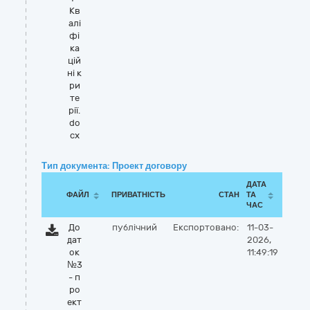
Кв
алі
фі
ка
цій
ні к
ри
те
рії.
do
cx
Тип документа: Проект договору
ДАТА
ФАЙЛ
ПРИВАТНІСТЬ
СТАН
ТА
ЧАС
До
публічний
Експортовано:
11-03-
дат
2026,
ок
11:49:19
№3
- п
ро
ект