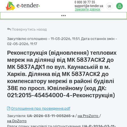
0 800 30 77 55
support@e-tender.ua
UK
Замовити дзвінок
Повернутись назад
Закупівлю оголошено - 11-03-2026, 11:51. Дата останніх змін -
02-05-2026, 11:17
Реконструкція (відновлення) теплових
мереж на ділянці від МК 5837АСК2 до
МК 5837АДК1 по вул. Каунаській в м.
Харків. Ділянка від МК 5837АСК2 до
компенсатору мережі в районі будівлі
38Е по просп. Ювілейному (код ДК:
021:2015-45454000-4-Реконструкція)
Оголошення про проведення.pdf
Закупівля:
UA-2026-03-11-005265-a
/
на ProZorro
/
на DoZorro
Рядок плану закупівлі та обґрунтування:
UA-P-2026-03-11-