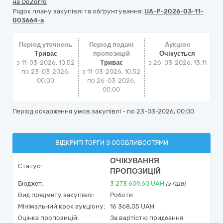
на DoZorro
Рядок плану закупівлі та обґрунтування:
UA-P-2026-03-11-
003664-a
Період уточнень
Період подачі
Аукціон
Триває
пропозицій
Очікується
з 11-03-2026, 10:52
Триває
з
26-03-2026, 13:11
по 23-03-2026,
з 11-03-2026, 10:52
00:00
по 26-03-2026,
00:00
Період оскарження умов закупівлі - по
23-03-2026, 00:00
ВІДКРИТІ ТОРГИ З ОСОБЛИВОСТЯМИ
ОЧІКУВАННЯ
Статус:
ПРОПОЗИЦІЙ
Бюджет:
3 273 609,60
UAH
(з ПДВ)
Вид предмету закупівлі:
Роботи
Мінімальний крок аукціону:
16 368,05 UAH
Оцінка пропозицій:
За вартістю придбання