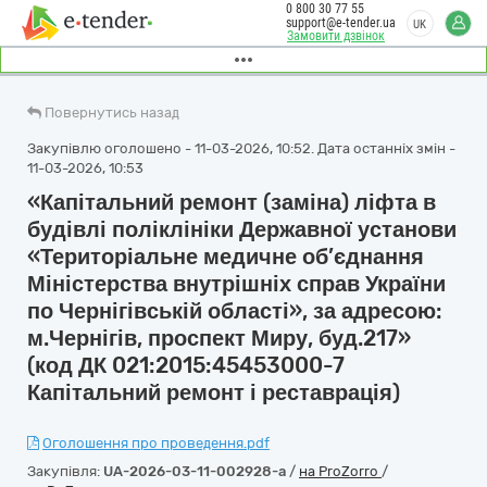
0 800 30 77 55
support@e-tender.ua
UK
Замовити дзвінок
Повернутись назад
Закупівлю оголошено - 11-03-2026, 10:52. Дата останніх змін -
11-03-2026, 10:53
«Капітальний ремонт (заміна) ліфта в
будівлі поліклініки Державної установи
«Територіальне медичне об’єднання
Міністерства внутрішніх справ України
по Чернігівській області», за адресою:
м.Чернігів, проспект Миру, буд.217»
(код ДК 021:2015:45453000-7
Капітальний ремонт і реставрація)
Оголошення про проведення.pdf
Закупівля:
UA-2026-03-11-002928-a
/
на ProZorro
/