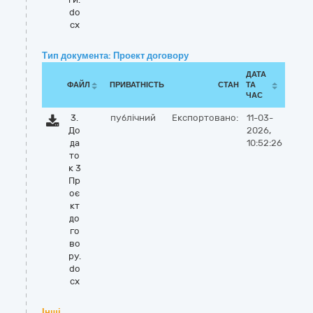
do
cx
Тип документа: Проект договору
ДАТА
ФАЙЛ
ПРИВАТНІСТЬ
СТАН
ТА
ЧАС
3.
публічний
Експортовано:
11-03-
До
2026,
да
10:52:26
то
к 3
Пр
оє
кт
до
го
во
ру.
do
cx
Інші