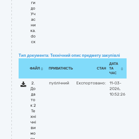
ги
до
Уч
ас
ни
ка.
do
cx
Тип документа: Технічний опис предмету закупівлі
ДАТА
ФАЙЛ
ПРИВАТНІСТЬ
СТАН
ТА
ЧАС
2.
публічний
Експортовано:
11-03-
До
2026,
да
10:52:26
то
к 2
Те
хні
чні
ви
мо
ги.