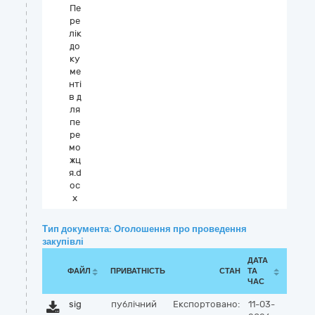
Пе
ре
лік
до
ку
ме
нті
в д
ля
пе
ре
мо
жц
я.d
oc
x
Тип документа: Оголошення про проведення
закупівлі
ДАТА
ФАЙЛ
ПРИВАТНІСТЬ
СТАН
ТА
ЧАС
sig
публічний
Експортовано:
11-03-