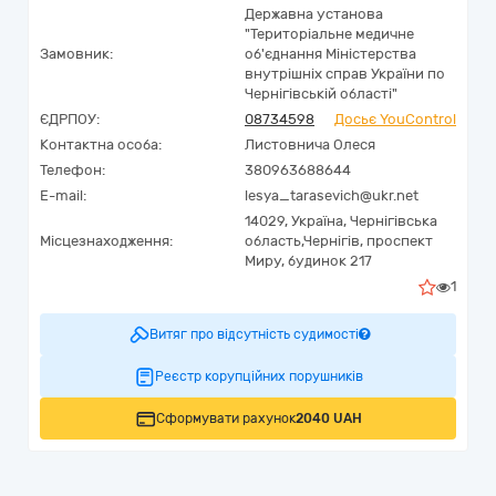
Державна установа
"Територіальне медичне
Замовник:
об'єднання Міністерства
внутрішніх справ України по
Чернігівській області"
ЄДРПОУ:
08734598
Досьє YouControl
Контактна особа:
Листовнича Олеся
Телефон:
380963688644
E-mail:
lesya_tarasevich@ukr.net
14029,
Україна
,
Чернігівська
Місцезнаходження:
область,
Чернігів,
проспект
Миру, будинок 217
1
Витяг про відсутність судимості
Реєстр корупційних порушників
Сформувати рахунок
2040 UAH