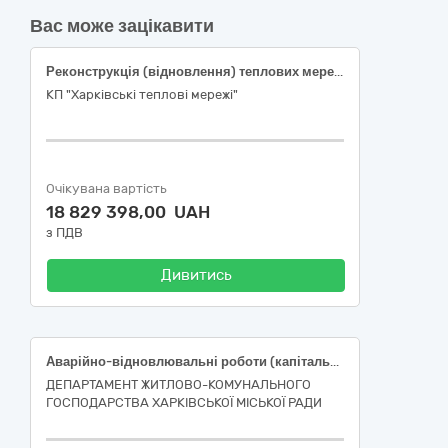
Вас може зацікавити
Реконструкція (відновлення) теплових мереж на ділянці від MK1906 до МК1128А/14 по вул. Тараса Бобанича в м.Харкові (код ДК: 021:2015-45454000-4-Реконструкція)
КП "Харківські теплові мережі"
Очікувана вартість
18 829 398,00 UAH
з ПДВ
Дивитись
Аварійно-відновлювальні роботи (капітальний ремонт) багатоквартирного житлового будинку за адресою: вулиця Миру, 14, місто Харків. Коригування (ДК 021:2015: 45453000-7 – Капітальний ремонт і реставрація)
ДЕПАРТАМЕНТ ЖИТЛОВО-КОМУНАЛЬНОГО
ГОСПОДАРСТВА ХАРКІВСЬКОЇ МІСЬКОЇ РАДИ