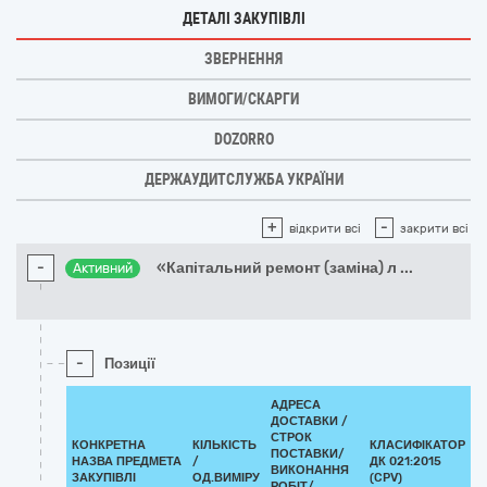
ДЕТАЛІ ЗАКУПІВЛІ
ЗВЕРНЕННЯ
ВИМОГИ/СКАРГИ
DOZORRO
ДЕРЖАУДИТСЛУЖБА УКРАЇНИ
+
-
відкрити всі
закрити всі
-
«Капітальний ремонт (заміна) л
...
Активний
-
Позиції
АДРЕСА
ДОСТАВКИ /
СТРОК
КОНКРЕТНА
КІЛЬКІСТЬ
КЛАСИФІКАТОР
ПОСТАВКИ/
НАЗВА ПРЕДМЕТА
/
ДК 021:2015
К
ВИКОНАННЯ
ЗАКУПІВЛІ
ОД.ВИМІРУ
(CPV)
РОБІТ/