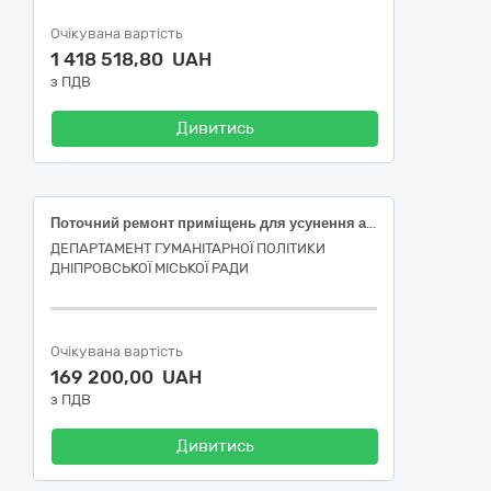
Очікувана вартість
1 418 518,80 UAH
з ПДВ
Дивитись
Поточний ремонт приміщень для усунення аварії в будівлі Дніпровської гімназії № 77 Дніпровської міської ради за адресою: м. Дніпро, вул. Оксанченка Олександра, 29
ДЕПАРТАМЕНТ ГУМАНІТАРНОЇ ПОЛІТИКИ
ДНІПРОВСЬКОЇ МІСЬКОЇ РАДИ
Очікувана вартість
169 200,00 UAH
з ПДВ
Дивитись