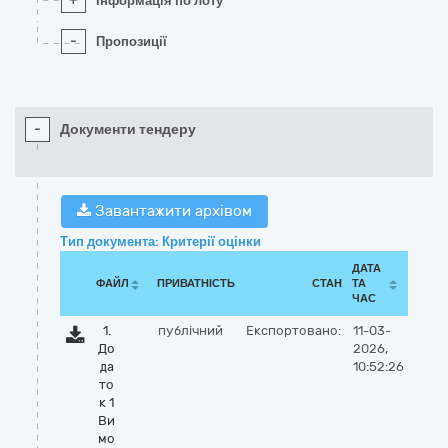
+
Інформація по лоту
-
Пропозиції
-
Документи тендеру
Завантажити архівом
Тип документа: Критерії оцінки
ДАТА
ФАЙЛ
ПРИВАТНІСТЬ
СТАН
ТА
ЧАС
1.
публічний
Експортовано:
11-03-
До
2026,
да
10:52:26
то
к 1
Ви
мо