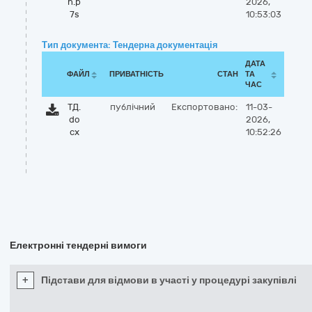
n.p
2026,
7s
10:53:03
Тип документа: Тендерна документація
ДАТА
ФАЙЛ
ПРИВАТНІСТЬ
СТАН
ТА
ЧАС
ТД.
публічний
Експортовано:
11-03-
do
2026,
cx
10:52:26
Електронні тендерні вимоги
+
Підстави для відмови в участі у процедурі закупівлі