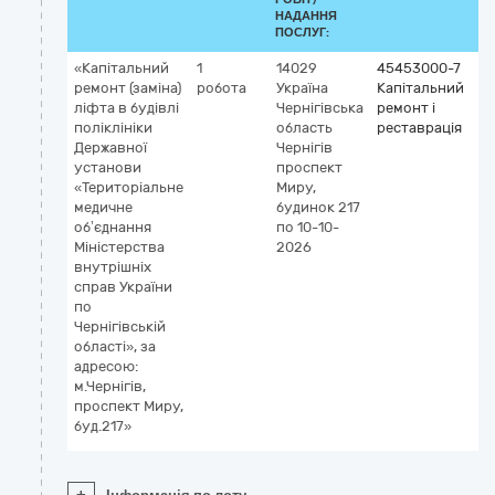
НАДАННЯ
ПОСЛУГ:
«Капітальний
1
14029
45453000-7
ремонт (заміна)
робота
Україна
Капітальний
ліфта в будівлі
Чернігівська
ремонт і
поліклініки
область
реставрація
Державної
Чернігів
установи
проспект
«Територіальне
Миру,
медичне
будинок 217
об’єднання
по 10-10-
Міністерства
2026
внутрішніх
справ України
по
Чернігівській
області», за
адресою:
м.Чернігів,
проспект Миру,
буд.217»