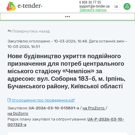
0 800 30 77 55
support@e-tender.ua
UK
Замовити дзвінок
Повернутись назад
Закупівлю оголошено - 10-03-2026, 16:48. Дата останніх змін -
10-03-2026, 16:51
Нове будівництво укриття подвійного
призначення для потреб центрального
міського стадіону «Чемпіон» за
адресою: вул. Соборна 183-б, м. Ірпінь,
Бучанського району, Київської області
Оголошення про проведення.pdf
Закупівля:
UA-2026-03-10-013801-a
/
на ProZorro
/
на DoZorro
Рядок плану закупівлі та обґрунтування:
UA-P-2026-03-10-
007323-a