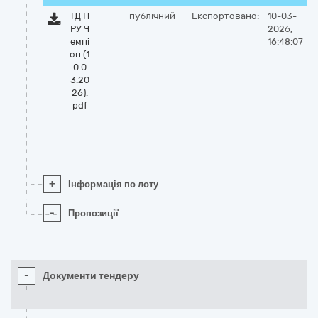
ТД П
публічний
Експортовано:
10-03-
РУ Ч
2026,
емпі
16:48:07
он (1
0.0
3.20
26).
pdf
+
Інформація по лоту
-
Пропозиції
-
Документи тендеру