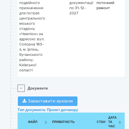
подвійного
документації
поточний
призначення
по 31-12-
ремонт
для потреб
2027
центрального
міського
стадіону
«Чемпіон» за
адресою: вул.
Соборна 183-
б, м. Ірпінь,
Бучанського
району,
Київської
області
-
Документи
Завантажити архівом
Тип документа: Проект договору
ДАТА
ФАЙЛ
ПРИВАТНІСТЬ
СТАН
ТА
ЧАС