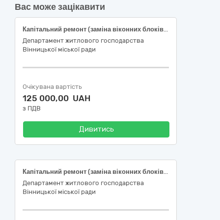
Вас може зацікавити
Капітальний ремонт (заміна віконних блоків) житлового будинку за адресою: Україна, м. Вінниця, просп. Юності, 26 (підготовка до опалювального сезону та енергозбереження)
Департамент житлового господарства
Вінницької міської ради
Очікувана вартість
125 000,00 UAH
з ПДВ
Дивитись
Капітальний ремонт (заміна віконних блоків) житлового будинку за адресою: Україна, м. Вінниця, вул. Академіка Ющенка, 10 (підготовка до опалювального сезону та енергозбереження)
Департамент житлового господарства
Вінницької міської ради