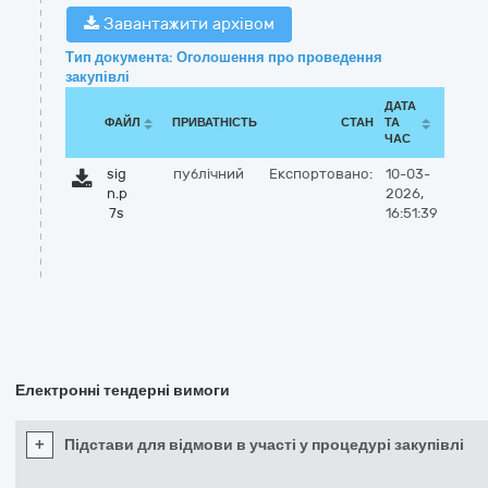
Завантажити архівом
Тип документа: Оголошення про проведення
закупівлі
ДАТА
ФАЙЛ
ПРИВАТНІСТЬ
СТАН
ТА
ЧАС
sig
публічний
Експортовано:
10-03-
n.p
2026,
7s
16:51:39
Електронні тендерні вимоги
+
Підстави для відмови в участі у процедурі закупівлі