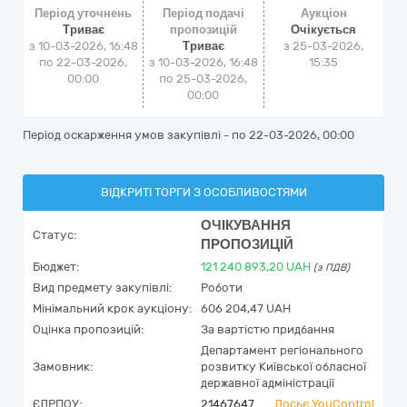
Період уточнень
Період подачі
Аукціон
Триває
пропозицій
Очікується
з 10-03-2026, 16:48
Триває
з
25-03-2026,
по 22-03-2026,
з 10-03-2026, 16:48
15:35
00:00
по 25-03-2026,
00:00
Період оскарження умов закупівлі - по
22-03-2026, 00:00
ВІДКРИТІ ТОРГИ З ОСОБЛИВОСТЯМИ
ОЧІКУВАННЯ
Статус:
ПРОПОЗИЦІЙ
Бюджет:
121 240 893,20
UAH
(з ПДВ)
Вид предмету закупівлі:
Роботи
Мінімальний крок аукціону:
606 204,47 UAH
Оцінка пропозицій:
За вартістю придбання
Департамент регіонального
Замовник:
розвитку Київської обласної
державної адміністрації
ЄДРПОУ:
21467647
Досьє YouControl