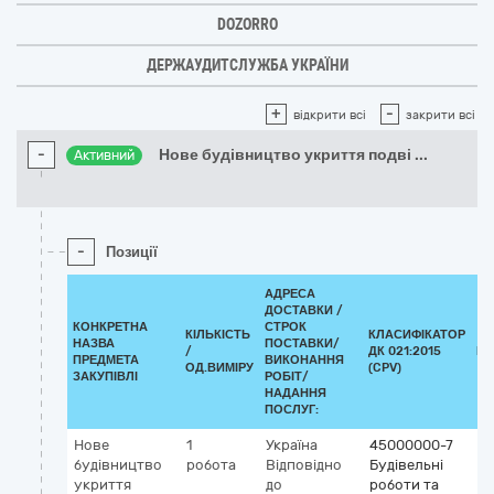
DOZORRO
ДЕРЖАУДИТСЛУЖБА УКРАЇНИ
+
-
відкрити всі
закрити всі
-
Нове будівництво укриття подві
...
Активний
-
Позиції
АДРЕСА
ДОСТАВКИ /
КОНКРЕТНА
СТРОК
КІЛЬКІСТЬ
КЛАСИФІКАТОР
НАЗВА
ПОСТАВКИ/
/
ДК 021:2015
КЛ
ПРЕДМЕТА
ВИКОНАННЯ
ОД.ВИМІРУ
(CPV)
ЗАКУПІВЛІ
РОБІТ/
НАДАННЯ
ПОСЛУГ:
Нове
1
Україна
45000000-7
будівництво
робота
Відповідно
Будівельні
укриття
до
роботи та