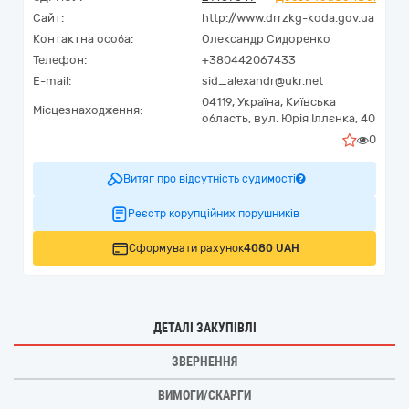
Сайт:
http://www.drrzkg-koda.gov.ua
Контактна особа:
Олександр Сидоренко
Телефон:
+380442067433
E-mail:
sid_alexandr@ukr.net
04119,
Україна
,
Київська
Місцезнаходження:
область,
вул. Юрія Іллєнка, 40
0
Витяг про відсутність судимості
Реєстр корупційних порушників
Сформувати рахунок
4080 UAH
ДЕТАЛІ ЗАКУПІВЛІ
ЗВЕРНЕННЯ
ВИМОГИ/СКАРГИ