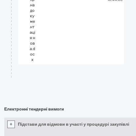
на
до
ку
ме
нт
аці
я н
ов
а.d
oc
x
Електронні тендерні вимоги
+
Підстави для відмови в участі у процедурі закупівлі