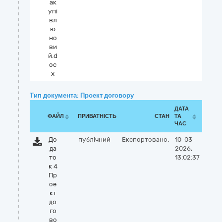
ак
упі
вл
ю
но
ви
й.d
oc
x
Тип документа: Проект договору
ДАТА
ФАЙЛ
ПРИВАТНІСТЬ
СТАН
ТА
ЧАС
До
публічний
Експортовано:
10-03-
да
2026,
то
13:02:37
к 4
Пр
ое
кт
до
го
во