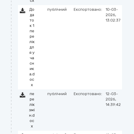
cx
До
публічний
Експортовано:
10-03-
да
2026,
то
13:02:37
к 1
пе
ре
лік
дл
я у
ча
сн
ик
а.d
oc
x
пе
публічний
Експортовано:
12-03-
ре
2026,
лік
14:39:42
змі
н.d
oc
x