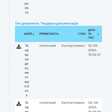
ру.
do
cx
Тип документа: Тендерна документація
ДАТА
ФАЙЛ
ПРИВАТНІСТЬ
СТАН
ТА
ЧАС
Те
публічний
Експортовано:
10-03-
нд
2026,
ер
13:02:37
на
до
ку
ме
нт
аці
я.d
oc
x
Те
публічний
Експортовано:
02-04-
нд
2026,
ер
16:44:06