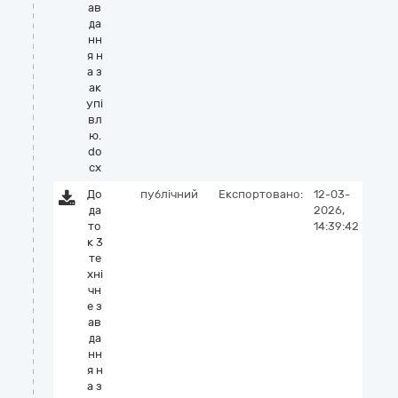
ав
да
нн
я н
а з
ак
упі
вл
ю.
do
cx
До
публічний
Експортовано:
12-03-
да
2026,
то
14:39:42
к 3
те
хні
чн
е з
ав
да
нн
я н
а з