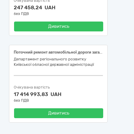
Очікувана вартість
247 458,24 UAH
без ПДВ
Дивитись
Поточний ремонт автомобільної дороги загального користування місцевого значення О100610 Бровари - Требухів – Гора км 0+000 – 18+400 (окремими ділянками)
Департамент регіонального розвитку
Київської обласної державної адміністрації
Очікувана вартість
17 414 993,83 UAH
без ПДВ
Дивитись