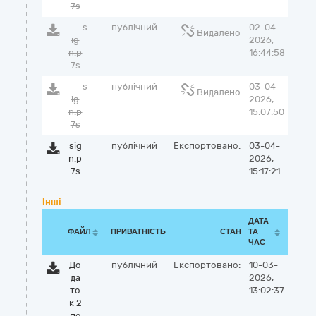
7s
s
публічний
02-04-
Видалено
ig
2026,
n.p
16:44:58
7s
s
публічний
03-04-
Видалено
ig
2026,
n.p
15:07:50
7s
sig
публічний
Експортовано:
03-04-
n.p
2026,
7s
15:17:21
Інші
ДАТА
ФАЙЛ
ПРИВАТНІСТЬ
СТАН
ТА
ЧАС
До
публічний
Експортовано:
10-03-
да
2026,
то
13:02:37
к 2
пе