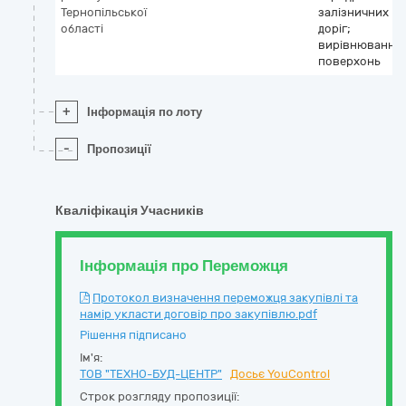
Тернопільської
залізничних
області
доріг;
вирівнювання
поверхонь
+
Інформація по лоту
-
Пропозиції
Кваліфікація Учасників
Інформація про Переможця
Протокол визначення переможця закупівлі та
намір укласти договір про закупівлю.pdf
Рішення підписано
Ім'я:
ТОВ "ТЕХНО-БУД-ЦЕНТР"
Досьє YouControl
Строк розгляду пропозиції: