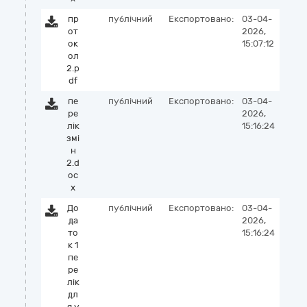
пр
публічний
Експортовано:
03-04-
от
2026,
ок
15:07:12
ол
2.p
df
пе
публічний
Експортовано:
03-04-
ре
2026,
лік
15:16:24
змі
н
2.d
oc
x
До
публічний
Експортовано:
03-04-
да
2026,
то
15:16:24
к 1
пе
ре
лік
дл
я у