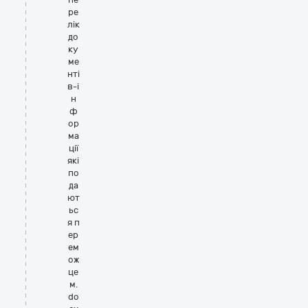
ре
лік
до
ку
ме
нті
в-і
н
ф
ор
ма
ції
які
по
да
ют
ьс
я п
ер
ем
ож
це
м.
do