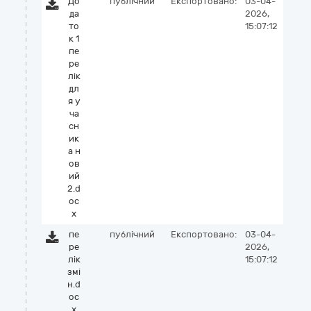
До
публічний
Експортовано:
03-04-
да
2026,
то
15:07:12
к 1
пе
ре
лік
дл
я у
ча
сн
ик
а н
ов
ий
2.d
oc
x
пе
публічний
Експортовано:
03-04-
ре
2026,
лік
15:07:12
змі
н.d
oc
x