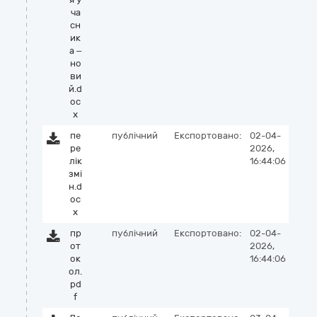
ча
сн
ик
а –
но
ви
й.d
oc
x
пе
публічний
Експортовано:
02-04-
ре
2026,
лік
16:44:06
змі
н.d
oc
x
пр
публічний
Експортовано:
02-04-
от
2026,
ок
16:44:06
ол.
pd
f