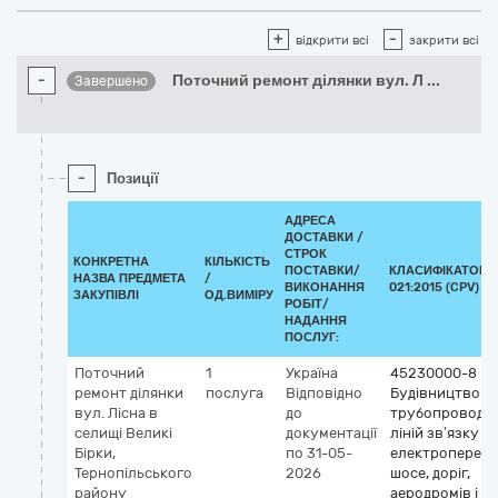
+
-
відкрити всі
закрити всі
-
Поточний ремонт ділянки вул. Л
...
Завершено
-
Позиції
АДРЕСА
ДОСТАВКИ /
СТРОК
КОНКРЕТНА
КІЛЬКІСТЬ
ПОСТАВКИ/
КЛАСИФІКАТОР 
НАЗВА ПРЕДМЕТА
/
ВИКОНАННЯ
021:2015 (CPV)
ЗАКУПІВЛІ
ОД.ВИМІРУ
РОБІТ/
НАДАННЯ
ПОСЛУГ:
Поточний
1
Україна
45230000-8
ремонт ділянки
послуга
Відповідно
Будівництво
вул. Лісна в
до
трубопроводів
селищі Великі
документації
ліній зв’язку та
Бірки,
по 31-05-
електропереда
Тернопільського
2026
шосе, доріг,
району
аеродромів і