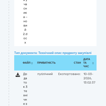
ча
сн
ик
а –
но
ви
й
2.d
oc
x
Тип документа: Технічний опис предмету закупівлі
ДАТА
ФАЙЛ
ПРИВАТНІСТЬ
СТАН
ТА
ЧАС
До
публічний
Експортовано:
10-03-
да
2026,
то
13:02:37
к 3
те
хні
чн
е з