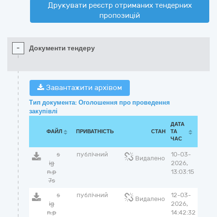
Друкувати реєстр отриманих тендерних
пропозицій
-
Документи тендеру
Завантажити архівом
Тип документа: Оголошення про проведення
закупівлі
ДАТА
ФАЙЛ
ПРИВАТНІСТЬ
СТАН
ТА
ЧАС
s
публічний
10-03-
Видалено
ig
2026,
n.p
13:03:15
7s
s
публічний
12-03-
Видалено
ig
2026,
n.p
14:42:32