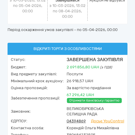
з 10-03-2026, 13:02
Завершився
Аукціон не відбувся
по 05-04-2026,
з 10-03-2026, 13:02
00:00
по 08-04-2026,
00:00
Період оскарження умов закупівлі - по
05-04-2026, 00:00
ВІДКРИТІ ТОРГИ З ОСОБЛИВОСТЯМИ
ЗАВЕРШЕНА ЗАКУПІВЛЯ
Статус:
Бюджет:
2 691 856,80
UAH
(з ПДВ)
Вид предмету закупівлі:
Послуги
Мінімальний крок аукціону:
26 918,57 UAH
Оцінка пропозицій:
За вартістю придбання
67 296,42 UAH
Забезпечення пропозиції:
Отримати банківську гарантію
ВЕЛИКОБІРКІВСЬКА
Замовник:
СЕЛИЩНА РАДА
ЄДРПОУ:
04394869
Досьє YouControl
Контактна особа:
Корендій Ольга Михайлівна
Телефон:
380684232505