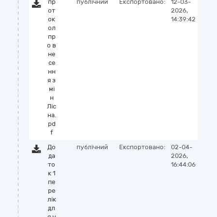
пр
публічний
Експортовано:
12-03-
от
2026,
ок
14:39:42
ол
пр
о в
не
се
нн
я з
мі
н
Ліс
на.
pd
f
До
публічний
Експортовано:
02-04-
да
2026,
то
16:44:06
к 1
пе
ре
лік
дл
я у