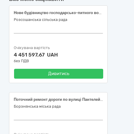
Нове будівництво господарсько-питного водопостачання (вул. Лугова, вул. Подільська, вул. Зелена, провул. Райський, провул. Вільховий, провул. Дружній, вул. Каденюка, вул. Центральна, вул. Садова, вул. Затишна, провул. Сосновий, провул. Героїв України) в с. Малиничі Хмельницького району Хмельницької області
Розсошанська сільська рада
Очікувана вартість
4 451 597,67 UAH
без ПДВ
Дивитись
Поточний ремонт дороги по вулиці Пантелеймона Куліша у місті Борзна Чернігівської області (ДК 021:2015: 45233142-6 - Ремонт доріг)
Борзнянська міська рада