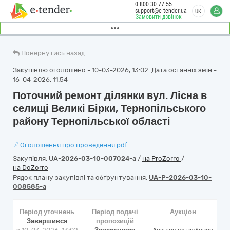
0 800 30 77 55
support@e-tender.ua
UK
Замовити дзвінок
Повернутись назад
Закупівлю оголошено - 10-03-2026, 13:02. Дата останніх змін -
16-04-2026, 11:54
Поточний ремонт ділянки вул. Лісна в
селищі Великі Бірки, Тернопільського
району Тернопільської області
Оголошення про проведення.pdf
Закупівля:
UA-2026-03-10-007024-a
/
на ProZorro
/
на DoZorro
Рядок плану закупівлі та обґрунтування:
UA-P-2026-03-10-
008585-a
Період уточнень
Період подачі
Аукціон
Завершився
пропозицій