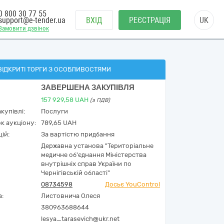
0 800 30 77 55
support@e-tender.ua
ВХІД
РЕЄСТРАЦІЯ
UK
Замовити дзвінок
ВІДКРИТІ ТОРГИ З ОСОБЛИВОСТЯМИ
ЗАВЕРШЕНА ЗАКУПІВЛЯ
157 929,58
UAH
(з ПДВ)
купівлі:
Послуги
к аукціону:
789,65 UAH
ій:
За вартістю придбання
Державна установа "Територіальне
медичне об'єднання Міністерства
внутрішніх справ України по
Чернігівській області"
08734598
Досьє YouControl
а:
Листовнича Олеся
380963688644
lesya_tarasevich@ukr.net