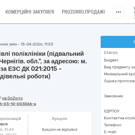
КОМЕРЦІЙНІ ЗАКУПІВЛІ
PROZORRO.ПРОДАЖІ
ніх змін - 13-04-2026, 11:53
влі поліклініки (підвальний
Статус:
рнігів. обл.", за адресою: м.
Бюджет:
Вид предмету за
 за ЕЗС ДК 021:2015 –
Мінімальний кро
дівельні роботи)
Оцінка пропозиц
Замовник:
/
на DoZorro
6-03-10-003566-a
ЄДРПОУ:
Контактна особ
 пропозицій
Аукціон
ився
Телефон:
6, 10:44
Аукціон не відбувся
E-mail:
6, 00:00