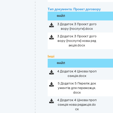
Тип документа: Проект договору
ФАЙЛ
3 Додаток 3 Проєкт дого
вору (послуги).docx
3 Додаток 3 Проєкт дого
вору (послуги) нова ред
акція.docx
Інші
ФАЙЛ
4 Додаток 4 Цінова проп
озиція.docx
5 Додаток 5 Перелік док
ументів для переможця.
docx
4 Додаток 4 Цінова проп
озиція нова редакція.do
cx