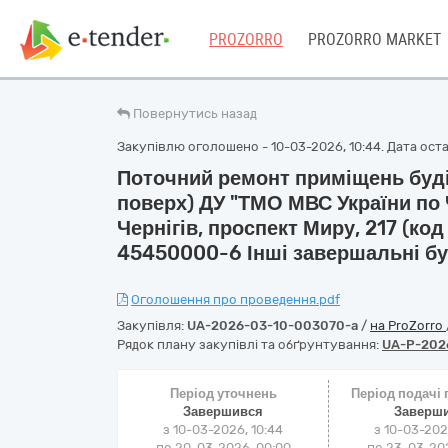
PROZORRO
PROZORRO MARKET
Повернутись назад
Закупівлю оголошено - 10-03-2026, 10:44. Дата остан
Поточний ремонт приміщень буді
поверх) ДУ "ТМО МВС України по Че
Чернігів, проспект Миру, 217 (код
45450000-6 Інші завершальні бу
Оголошення про проведення.pdf
Закупівля:
UA-2026-03-10-003070-a
/
на ProZorro
Рядок плану закупівлі та обґрунтування:
UA-P-202
Період уточнень
Період подачі
Завершився
Заверш
з 10-03-2026, 10:44
з 10-03-202
по 20-03-2026, 00:00
по 23-03-202