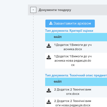
-
Документи тендеру
Завантажити архівом
Тип документа: Критерії оцінки
ФАЙЛ
1 Додаток 1 Вимоги до уч
асника.docx
1 Додаток 1 Вимоги до уч
асника нова редакція.do
cx
Тип документа: Технічний опис предмету
ФАЙЛ
2 Додаток 2 Технічні вим
оги.docx
2 Додаток 2 Технічні вим
оги нова редакція.docx