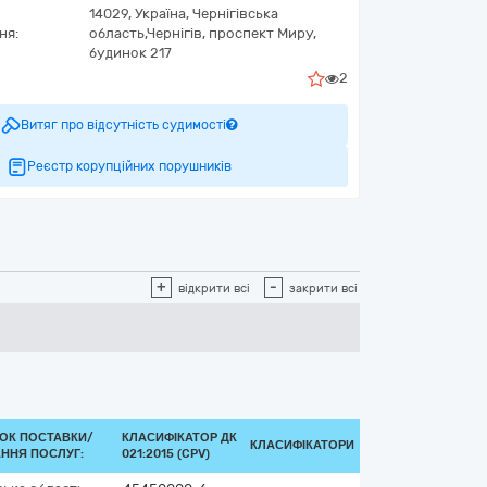
14029,
Україна
,
Чернігівська
ня:
область,
Чернігів,
проспект Миру,
будинок 217
2
Витяг про відсутність судимості
Реєстр корупційних порушників
+
-
відкрити всі
закрити всі
ОК ПОСТАВКИ/
КЛАСИФІКАТОР ДК
КЛАСИФІКАТОРИ
ННЯ ПОСЛУГ:
021:2015 (CPV)