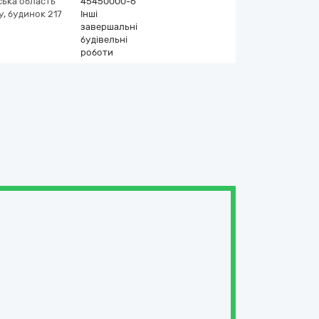
ська область
45450000-6
, будинок 217
Інші
завершальні
будівельні
роботи