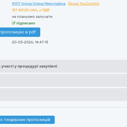
ФОП Чорна Олена Миколаївна
Досьє YouControl
157 801,10
UAH,
з ПДВ
не плануємо залучати
підписано
пропозицію в pdf
20-03-2026, 14:47:13
 участі у процедурі закупівлі
х тендерних пропозицій