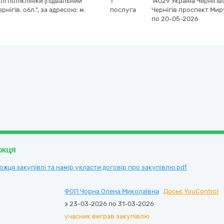
і поліклініки (підвальний
1
14029
Україна
Чернігів
нігів. обл.", за адресою: м.
послуга
Чернігів
проспект Миру
по 20-05-2026
ожця
ця закупівлі та намір укласти договір про закупівлю.pdf
ФОП Чорна Олена Миколаївна
Досьє YouControl
з 23-03-2026 по 31-03-2026
учасник виграв закупівлю