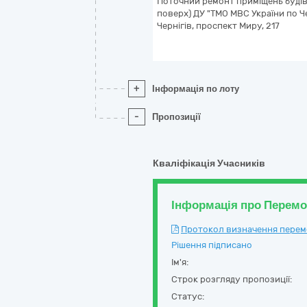
Поточний ремонт приміщень будівл
поверх) ДУ "ТМО МВС України по Чер
Чернігів, проспект Миру, 217
+
Інформація по лоту
-
Пропозиції
Кваліфікація Учасників
Інформація про Перем
Протокол визначення перемож
Рішення підписано
Ім'я:
Строк розгляду пропозиції:
Статус: