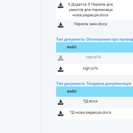
5 Додаток 5 Перелік док
ументів для переможця
нова редакція.docx
Перелік змін.docx
Тип документа: Оголошення про провед
ФАЙЛ
sign.p7s
sign.p7s
Тип документа: Тендерна документація
ФАЙЛ
ТД.docx
ТД нова редакція.docx