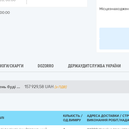
Місцезнаходжен
00:00
МОГИ/СКАРГИ
DOZORRO
ДЕРЖАУДИТСЛУЖБА УКРАЇНИ
ень буді
...
157 929,58
UAH
(з ПДВ)
КІЛЬКІСТЬ /
АДРЕСА ДОСТАВКИ /
СТР
ВЛІ
ОД.ВИМІРУ
ВИКОНАННЯ РОБІТ/НАДА