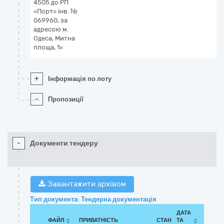
4505 до РП
«Порт» інв. №
069960, за
адресою м.
Одеса, Митна
площа, 1»
+
Інформація по лоту
-
Пропозиції
-
Документи тендеру
Завантажити архівом
Тип документа: Тендерна документація
ДАТА
ФАЙЛ
ПРИВАТНІСТЬ
СТАН
ТА