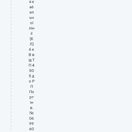
я к
аб
ел
ьн
ої
лін
ії
(К
Л)
6 к
В в
ід Т
П 4
50
5 д
о Р
П
По
рт
ін
в.
№
06
99
60