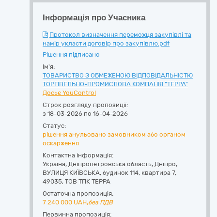
Інформація про Учасника
Протокол визначення переможця закупівлі та
намір укласти договір про закупівлю.pdf
Рішення підписано
Ім'я:
ТОВАРИСТВО З ОБМЕЖЕНОЮ ВІДПОВІДАЛЬНІСТЮ
ТОРГІВЕЛЬНО-ПРОМИСЛОВА КОМПАНІЯ "ТЕРРА"
Досьє YouControl
Строк розгляду пропозиції:
з 18-03-2026 по 16-04-2026
Статус:
рішення анульовано замовником або органом
оскарження
Контактна інформація:
Україна
,
Дніпропетровська область
,
Дніпро,
ВУЛИЦЯ КИЇВСЬКА, будинок 114, квартира 7
,
49035
,
ТОВ ТПК ТЕРРА
Остаточна пропозиція:
7 240 000
UAH,
без ПДВ
Первинна пропозиція: