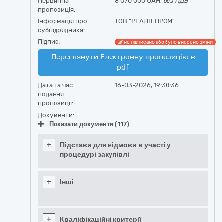
Первинна
8 070 000 UAH,
без ПДВ
пропозиція:
Інформація про
ТОВ "РЕАЛІТ ПРОМ"
субпідрядника:
Підпис:
не підписано або було внесено зміни
Переглянути Електронну пропозицію в
pdf
Дата та час
16-03-2026, 19:30:36
подання
пропозиції:
Документи:
Показати документи (117)
+
Підстави для відмови в участі у
процедурі закупівлі
+
Інші
+
Кваліфікаційні критерії