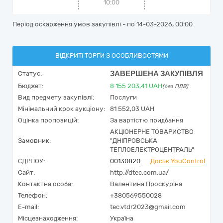
10:00
Період оскарження умов закупівлі - по
14-03-2026, 00:00
ВІДКРИТІ ТОРГИ З ОСОБЛИВОСТЯМИ
ЗАВЕРШЕНА ЗАКУПІВЛЯ
Статус:
Бюджет:
8 155 203,41
UAH
(без ПДВ)
Вид предмету закупівлі:
Послуги
Мінімальний крок аукціону:
81 552,03 UAH
Оцінка пропозицій:
За вартістю придбання
АКЦІОНЕРНЕ ТОВАРИСТВО
Замовник:
"ДНІПРОВСЬКА
ТЕПЛОЕЛЕКТРОЦЕНТРАЛЬ"
ЄДРПОУ:
00130820
Досьє YouControl
Сайт:
http://dtec.com.ua/
Контактна особа:
Валентина Проскуріна
Телефон:
+380569550028
E-mail:
tec.vtdr2023@gmail.com
Місцезнаходження:
Україна