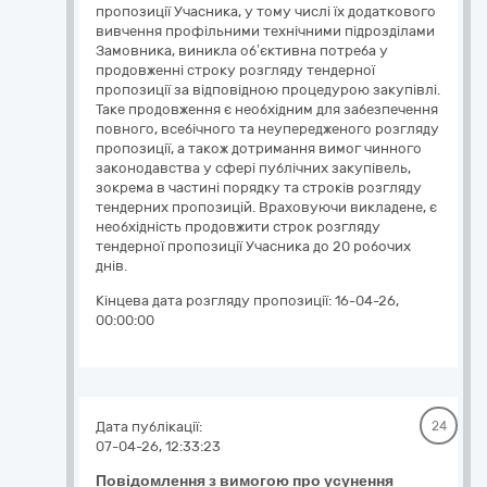
пропозиції Учасника, у тому числі їх додаткового
вивчення профільними технічними підрозділами
Замовника, виникла об’єктивна потреба у
продовженні строку розгляду тендерної
пропозиції за відповідною процедурою закупівлі.
Таке продовження є необхідним для забезпечення
повного, всебічного та неупередженого розгляду
пропозиції, а також дотримання вимог чинного
законодавства у сфері публічних закупівель,
зокрема в частині порядку та строків розгляду
тендерних пропозицій. Враховуючи викладене, є
необхідність продовжити строк розгляду
тендерної пропозиції Учасника до 20 робочих
днів.
Кінцева дата розгляду пропозиції:
16-04-26,
00:00:00
Дата публікації:
24
07-04-26, 12:33:23
Повідомлення з вимогою про усунення