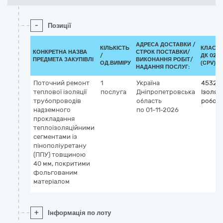
-
Позиції
АДРЕСА ДОСТАВКИ /
КІЛЬКІСТЬ
КЛАСИФ
КОНКРЕТНА НАЗВА
СТРОК ПОСТАВКИ/
/
ДК 021:
ПРЕДМЕТА ЗАКУПІВЛІ
ВИКОНАННЯ РОБІТ/
ОД.ВИМІРУ
(CPV)
НАДАННЯ ПОСЛУГ:
Поточний ремонт
1
Україна
45320
теплової ізоляції
послуга
Дніпропетровська
Ізоляц
трубопроводів
область
робот
надземного
по 01-11-2026
прокладання
теплоізоляційними
сегментами із
пінополіуретану
(ППУ) товщиною
40 мм, покритими
фольгованим
матеріалом
+
Інформація по лоту