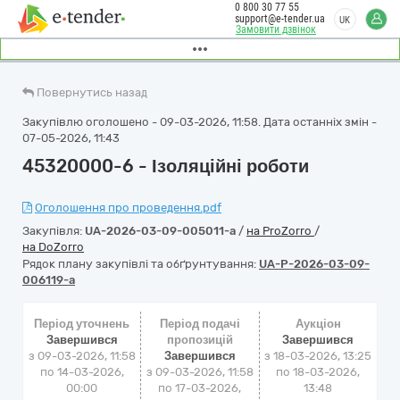
0 800 30 77 55
support@e-tender.ua
UK
Замовити дзвінок
Повернутись назад
Закупівлю оголошено - 09-03-2026, 11:58. Дата останніх змін -
07-05-2026, 11:43
45320000-6 - Ізоляційні роботи
Оголошення про проведення.pdf
Закупівля:
UA-2026-03-09-005011-a
/
на ProZorro
/
на DoZorro
Рядок плану закупівлі та обґрунтування:
UA-P-2026-03-09-
006119-a
Період уточнень
Період подачі
Аукціон
Завершився
пропозицій
Завершився
з 09-03-2026, 11:58
Завершився
з
18-03-2026, 13:25
по 14-03-2026,
з 09-03-2026, 11:58
по
18-03-2026,
00:00
по 17-03-2026,
13:48