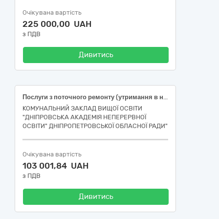
Очікувана вартість
225 000,00 UAH
з ПДВ
Дивитись
Послуги з поточного ремонту (утримання в належному стані) внутрішніх мереж водопостачання в підвальному приміщенні гуртожитку №1 ДФПК КЗВО «ДАНО» ДОР» за адресою: пр. Олександра Поля, 83, м. Дніпро
КОМУНАЛЬНИЙ ЗАКЛАД ВИЩОЇ ОСВІТИ
"ДНІПРОВСЬКА АКАДЕМІЯ НЕПЕРЕРВНОЇ
ОСВІТИ" ДНІПРОПЕТРОВСЬКОЇ ОБЛАСНОЇ РАДИ"
Очікувана вартість
103 001,84 UAH
з ПДВ
Дивитись