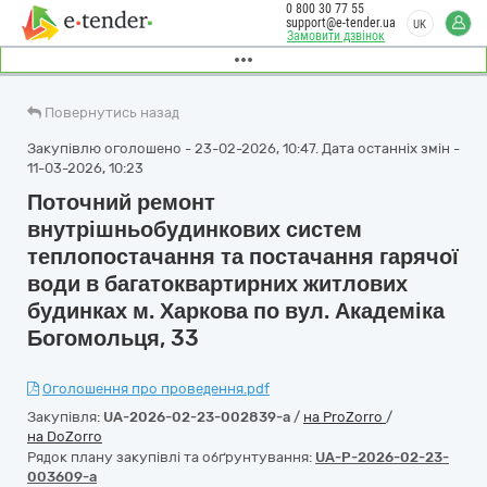
0 800 30 77 55
support@e-tender.ua
UK
Замовити дзвінок
Повернутись назад
Закупівлю оголошено - 23-02-2026, 10:47. Дата останніх змін -
11-03-2026, 10:23
Поточний ремонт
внутрішньобудинкових систем
теплопостачання та постачання гарячої
води в багатоквартирних житлових
будинках м. Харкова по вул. Академіка
Богомольця, 33
Оголошення про проведення.pdf
Закупівля:
UA-2026-02-23-002839-a
/
на ProZorro
/
на DoZorro
Рядок плану закупівлі та обґрунтування:
UA-P-2026-02-23-
003609-a