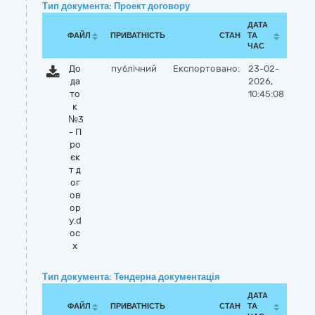
Тип документа: Проект договору
ДАТА
ФАЙЛ
ПРИВАТНІСТЬ
СТАН
ТА
ЧАС
До
публічний
Експортовано:
23-02-
да
2026,
то
10:45:08
к
№3
- П
ро
єк
т д
ог
ов
ор
у.d
oc
x
Тип документа: Тендерна документація
ДАТА
ФАЙЛ
ПРИВАТНІСТЬ
СТАН
ТА