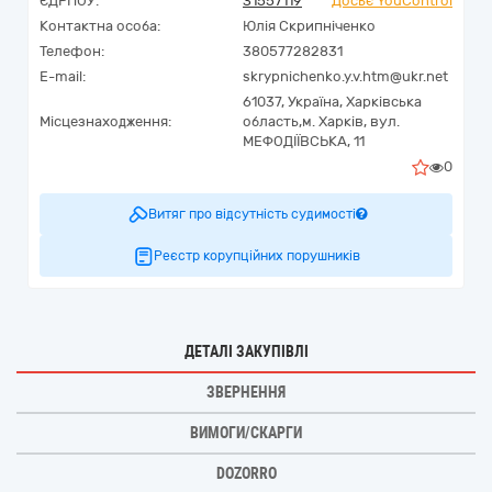
ЄДРПОУ:
31557119
Досьє YouControl
Контактна особа:
Юлія Скрипніченко
Телефон:
380577282831
E-mail:
skrypnichenko.y.v.htm@ukr.net
61037,
Україна
,
Харківська
Місцезнаходження:
область,
м. Харків,
вул.
МЕФОДІЇВСЬКА, 11
0
Витяг про відсутність судимості
Реєстр корупційних порушників
ДЕТАЛІ ЗАКУПІВЛІ
ЗВЕРНЕННЯ
ВИМОГИ/СКАРГИ
DOZORRO