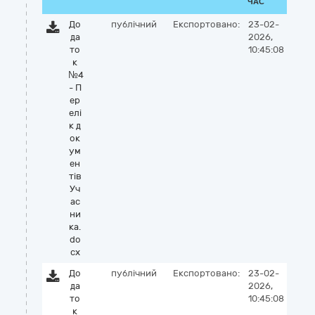
ЧАС
До
публічний
Експортовано:
23-02-
да
2026,
то
10:45:08
к
№4
- П
ер
елі
к д
ок
ум
ен
тів
Уч
ас
ни
ка.
do
cx
До
публічний
Експортовано:
23-02-
да
2026,
то
10:45:08
к