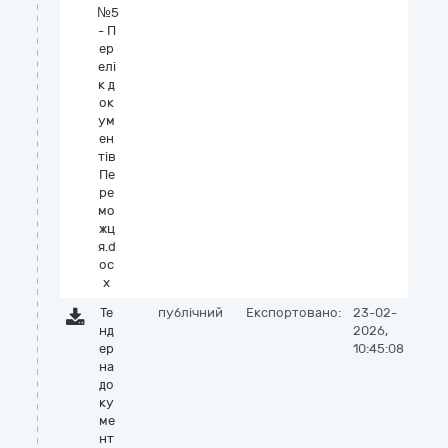
№5
- П
ер
елі
к д
ок
ум
ен
тів
Пе
ре
мо
жц
я.d
oc
x
Те
публічний
Експортовано:
23-02-
нд
2026,
ер
10:45:08
на
до
ку
ме
нт