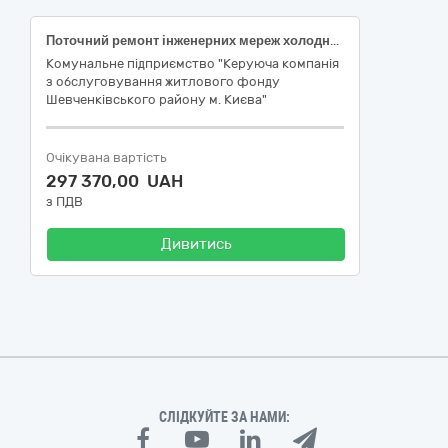
Поточний ремонт інженерних мереж холодного водопостачання житлового будинку за адресою: вул. Салютна, 25-А (1-6 під.) у Шевченківському районі м. Києва
Комунальне підприємство "Керуюча компанія
з обслуговування житлового фонду
Шевченківського району м. Києва"
Очікувана вартість
297 370,00 UAH
з ПДВ
Дивитись
СЛІДКУЙТЕ ЗА НАМИ: