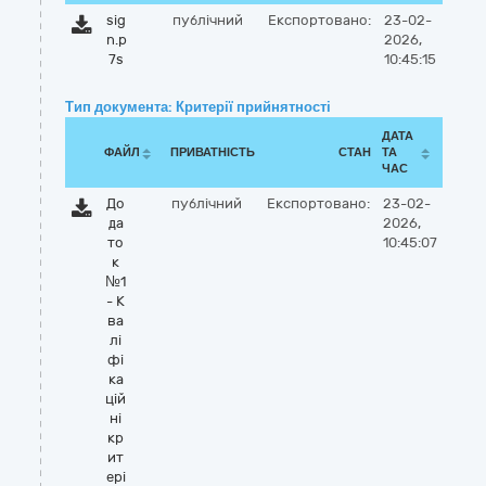
sig
публічний
Експортовано:
23-02-
n.p
2026,
7s
10:45:15
Тип документа: Критерії прийнятності
ДАТА
ФАЙЛ
ПРИВАТНІСТЬ
СТАН
ТА
ЧАС
До
публічний
Експортовано:
23-02-
да
2026,
то
10:45:07
к
№1
- К
ва
лі
фі
ка
цій
ні
кр
ит
ері