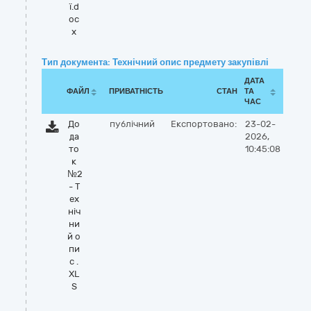
ї.d
oc
x
Тип документа: Технічний опис предмету закупівлі
ДАТА
ФАЙЛ
ПРИВАТНІСТЬ
СТАН
ТА
ЧАС
До
публічний
Експортовано:
23-02-
да
2026,
то
10:45:08
к
№2
- Т
ех
ніч
ни
й о
пи
с .
XL
S