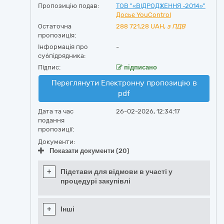
Пропозицію подав:
ТОВ "«ВІДРОДЖЕННЯ -2014»"
Досьє YouControl
Остаточна
288 721,28
UAH,
з ПДВ
пропозиція:
Інформація про
-
субпідрядника:
Підпис:
підписано
Переглянути Електронну пропозицію в
pdf
Дата та час
26-02-2026, 12:34:17
подання
пропозиції:
Документи:
Показати документи (20)
+
Підстави для відмови в участі у
процедурі закупівлі
+
Інші