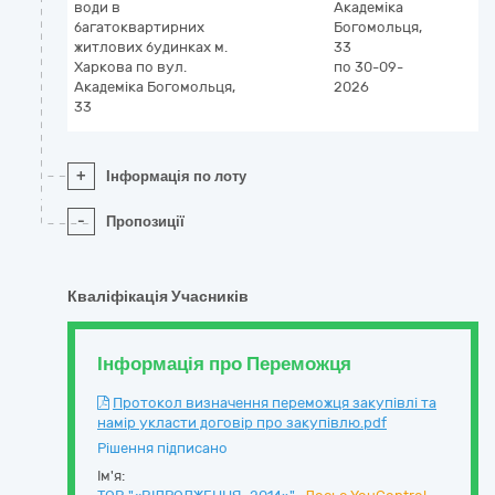
води в
Академіка
багатоквартирних
Богомольця,
житлових будинках м.
33
Харкова по вул.
по 30-09-
Академіка Богомольця,
2026
33
+
Інформація по лоту
-
Пропозиції
Кваліфікація Учасників
Інформація про Переможця
Протокол визначення переможця закупівлі та
намір укласти договір про закупівлю.pdf
Рішення підписано
Ім'я: