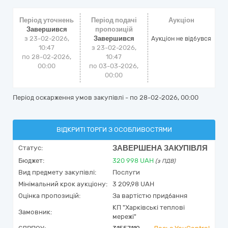
Період уточнень
Період подачі
Аукціон
Завершився
пропозицій
з 23-02-2026,
Завершився
Аукціон не відбувся
10:47
з 23-02-2026,
по 28-02-2026,
10:47
00:00
по 03-03-2026,
00:00
Період оскарження умов закупівлі - по
28-02-2026, 00:00
ВІДКРИТІ ТОРГИ З ОСОБЛИВОСТЯМИ
ЗАВЕРШЕНА ЗАКУПІВЛЯ
Статус:
Бюджет:
320 998
UAH
(з ПДВ)
Вид предмету закупівлі:
Послуги
Мінімальний крок аукціону:
3 209,98 UAH
Оцінка пропозицій:
За вартістю придбання
КП "Харківські теплові
Замовник:
мережі"