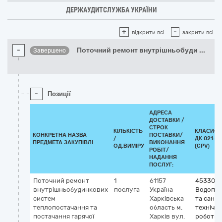
ДЕРЖАУДИТСЛУЖБА УКРАЇНИ
+
-
відкрити всі
закрити всі
-
Поточний ремонт внутрішньобуди
...
Завершено
-
Позиції
АДРЕСА
ДОСТАВКИ /
СТРОК
КІЛЬКІСТЬ
КЛАСИФІ
КОНКРЕТНА НАЗВА
ПОСТАВКИ/
/
ДК 021:20
ПРЕДМЕТА ЗАКУПІВЛІ
ВИКОНАННЯ
ОД.ВИМІРУ
(CPV)
РОБІТ/
НАДАННЯ
ПОСЛУГ:
Поточний ремонт
1
61157
453300
внутрішньобудинкових
послуга
Україна
Водопро
систем
Харківська
та саніт
теплопостачання та
область
м.
технічні
постачання гарячої
Харків
вул.
роботи