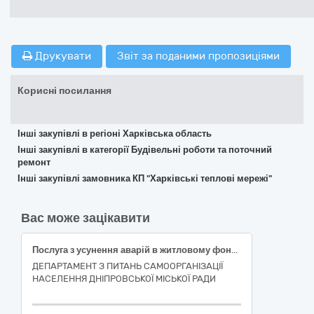
Друкувати
Звіт за поданими пропозиціями
Корисні посилання
Інші закупівлі в регіоні Харківська область
Інші закупівлі в категорії Будівельні роботи та поточний
ремонт
Інші закупівлі замовника КП "Харківські теплові мережі"
Вас може зацікавити
Послуга з усунення аварій в житловому фонді (поточний ремонт сантехсистем у житловому будинку, розташованому за адресою: м. Дніпро, вул. Квітки Цісик, буд. 1)
ДЕПАРТАМЕНТ З ПИТАНЬ САМООРГАНІЗАЦІЇ
НАСЕЛЕННЯ ДНІПРОВСЬКОЇ МІСЬКОЇ РАДИ