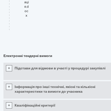
аці
я.d
oc
x
Електронні тендерні вимоги
+
Підстави для відмови в участі у процедурі закупівлі
+
Інформація про інші технічні, якісні та кількісні
характеристики та вимоги до учасника
+
Кваліфікаційні критерії