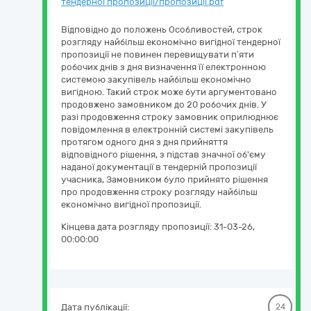
тендерної пропозиції/пропозиції.pdf
Відповідно до положень Особливостей, строк
розгляду найбільш економічно вигідної тендерної
пропозиції не повинен перевищувати п’яти
робочих днів з дня визначення її електронною
системою закупівель найбільш економічно
вигідною. Такий строк може бути аргументовано
продовжено замовником до 20 робочих днів. У
разі продовження строку замовник оприлюднює
повідомлення в електронній системі закупівель
протягом одного дня з дня прийняття
відповідного рішення, з підстав значної об'єму
наданої документації в тендерній пропозиції
учасника, Замовником було прийнято рішення
про продовження строку розгляду найбільш
економічно вигідної пропозиції.
Кінцева дата розгляду пропозиції:
31-03-26,
00:00:00
Дата публікації:
24