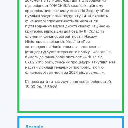
документів та інформації для підтвердження
відповідності УЧАСНИКА кваліфікаційному
критерію, визначеним у статті 16 Закону «Про
публічні закупівлі»» підпункту 1.4. «Наявність
фінансової спроможності» вимога «Для
підтвердження відповідності кваліфікаційному
критерію, відповідно до Розділу ІІ «Склад та
елементи фінансової звітності» Наказу
Міністерства фінансів України «Про
затвердження Національного положення
(стандарту) бухгалтерського обліку 1 «Загальні
вимоги до фінансової звітності»» № 73 від
07.02.2013 року, Учасник процедури закупівлі має
надати у складі тендерної пропозиції копію
фінансової звітності за 2024 рік, а саме:…».
Кінцева дата та час усунення невідповідностей:
13-03-26, 16:38:28
Договір