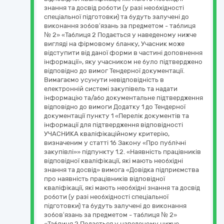
знання та досвід роботи (у разі необхідності
спеціальної підготовки) та будуть залучені до
виконання зобов‘язань за предметом - таблиця
№ 2» «Таблиця 2 Подається у наведеному нижче
вигляді на фірмовому бланку, Учасник може
відступити від даної форми в частині доповнення
інформації», яку учасником не було підтверджено
відповідно до вимог Тендерної документації.
Вимагаємо усунути невідповідність в
електронній системі закупівель та надати
інформацію та/або документальне підтвердження
відповідно до вимоги Додатку 1 до Тендерної
документації пункту 1 «Перелік документів та
інформації для підтвердження відповідності
УЧАСНИКА кваліфікаційному критерію,
визначеним у статті 16 Закону «Про публічні
закупівлі»» підпункту 1.2. «Наявність працівників
відповідної кваліфікації, які мають необхідні
знання та досвід» вимога «Довідка підприємства
про наявність працівників відповідної
кваліфікації, які мають необхідні знання та досвід
роботи (у разі необхідності спеціальної
підготовки) та будуть залучені до виконання
зобов‘язань за предметом - таблиця № 2»
«Таблиця 2 Подається у наведеному нижче