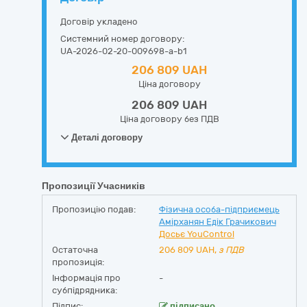
Договір укладено
Системний номер договору:
UA-2026-02-20-009698-a-b1
206 809 UAH
Ціна договору
206 809 UAH
Ціна договору без ПДВ
Деталі договору
Пропозиції Учасників
Пропозицію подав:
Фізична особа-підприємець
Амірханян Едік Грачикович
Досьє YouControl
Остаточна
206 809
UAH,
з ПДВ
пропозиція:
Інформація про
-
субпідрядника:
Підпис:
підписано