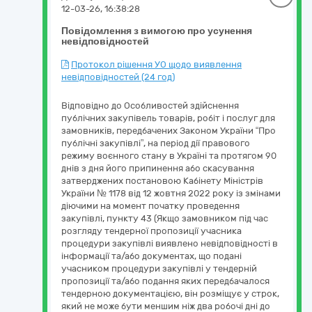
12-03-26, 16:38:28
Повідомлення з вимогою про усунення
невідповідностей
Протокол рішення УО щодо виявлення
невідповідностей (24 год)
Відповідно до Особливостей здійснення
публічних закупівель товарів, робіт і послуг для
замовників, передбачених Законом України “Про
публічні закупівлі”, на період дії правового
режиму воєнного стану в Україні та протягом 90
днів з дня його припинення або скасування
затверджених постановою Кабінету Міністрів
України № 1178 від 12 жовтня 2022 року із змінами
діючими на момент початку проведення
закупівлі, пункту 43 (Якщо замовником під час
розгляду тендерної пропозиції учасника
процедури закупівлі виявлено невідповідності в
інформації та/або документах, що подані
учасником процедури закупівлі у тендерній
пропозиції та/або подання яких передбачалося
тендерною документацією, він розміщує у строк,
який не може бути меншим ніж два робочі дні до