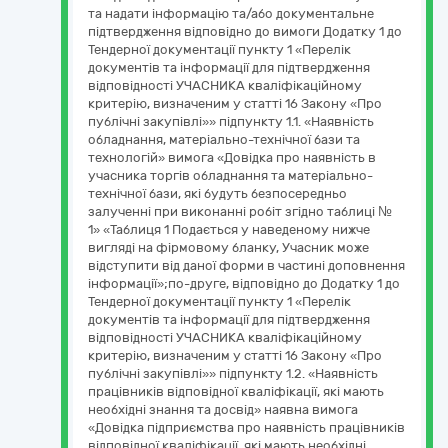
та надати інформацію та/або документальне
підтвердження відповідно до вимоги Додатку 1 до
Тендерної документації пункту 1 «Перелік
документів та інформації для підтвердження
відповідності УЧАСНИКА кваліфікаційному
критерію, визначеним у статті 16 Закону «Про
публічні закупівлі»» підпункту 1.1. «Наявність
обладнання, матеріально-технічної бази та
технологій» вимога «Довідка про наявність в
учасника торгів обладнання та матеріально-
технічної бази, які будуть безпосередньо
залученні при виконанні робіт згідно таблиці №
1» «Таблиця 1 Подається у наведеному нижче
вигляді на фірмовому бланку, Учасник може
відступити від даної форми в частині доповнення
інформації»;по-друге, відповідно до Додатку 1 до
Тендерної документації пункту 1 «Перелік
документів та інформації для підтвердження
відповідності УЧАСНИКА кваліфікаційному
критерію, визначеним у статті 16 Закону «Про
публічні закупівлі»» підпункту 1.2. «Наявність
працівників відповідної кваліфікації, які мають
необхідні знання та досвід» наявна вимога
«Довідка підприємства про наявність працівників
відповідної кваліфікації, які мають необхідні