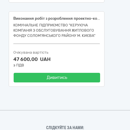
Виконання робіт з розроблення проектно-кошторисної документації по об’єкту: КАПІТАЛЬНИЙ РЕМОНТ ЕЛЕКТРИЧНИХ МЕРЕЖ/ЕЛЕКТРОЩИТОВИХ У ЖИТЛОВОМУ БУДИНКУ ЗА АДРЕСОЮ ВУЛ. ПРЕОБРАЖЕНСЬКА, 26 у Солом’янському районі м. Києва- [Настанова з визначення вартості проектних, науково-проектних, вишукувальних робіт та експертизи проектної документації на будівництві (за кодом CPV за ДК 021:2015 – 45230000-8 Будівництво трубопроводів, ліній зв’язку та електропередач, шосе, доріг, аеродромів і залізничних доріг; вирівнювання поверхонь, ІА01-9 Проектування та будівництво)] (стадія «Робочий проект»)
КОМУНАЛЬНЕ ПІДПРИЄМСТВО "КЕРУЮЧА
КОМПАНІЯ З ОБСЛУГОВУВАННЯ ЖИТЛОВОГО
ФОНДУ СОЛОМ'ЯНСЬКОГО РАЙОНУ М. КИЄВА"
Очікувана вартість
47 600,00 UAH
з ПДВ
Дивитись
СЛІДКУЙТЕ ЗА НАМИ: