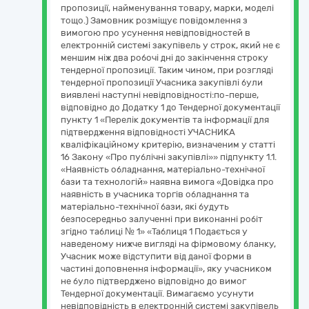
пропозиції, найменування товару, марки, моделі
тощо.) Замовник розміщує повідомлення з
вимогою про усунення невідповідностей в
електронній системі закупівель у строк, який не є
меншим ніж два робочі дні до закінчення строку
тендерної пропозиції. Таким чином, при розгляді
тендерної пропозиції Учасника закупівлі були
виявлені наступні невідповідності:по-перше,
відповідно до Додатку 1 до Тендерної документації
пункту 1 «Перелік документів та інформації для
підтвердження відповідності УЧАСНИКА
кваліфікаційному критерію, визначеним у статті
16 Закону «Про публічні закупівлі»» підпункту 1.1.
«Наявність обладнання, матеріально-технічної
бази та технологій» наявна вимога «Довідка про
наявність в учасника торгів обладнання та
матеріально-технічної бази, які будуть
безпосередньо залученні при виконанні робіт
згідно таблиці № 1» «Таблиця 1 Подається у
наведеному нижче вигляді на фірмовому бланку,
Учасник може відступити від даної форми в
частині доповнення інформації», яку учасником
не було підтверджено відповідно до вимог
Тендерної документації. Вимагаємо усунути
невідповідність в електронній системі закупівель