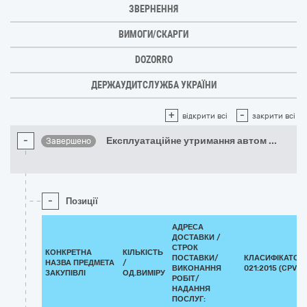
ЗВЕРНЕННЯ
ВИМОГИ/СКАРГИ
DOZORRO
ДЕРЖАУДИТСЛУЖБА УКРАЇНИ
+
-
відкрити всі
закрити всі
-
Експлуатаційне утримання автом
...
Завершено
-
Позиції
АДРЕСА
ДОСТАВКИ /
СТРОК
КОНКРЕТНА
КІЛЬКІСТЬ
ПОСТАВКИ/
КЛАСИФІКАТОР 
НАЗВА ПРЕДМЕТА
/
ВИКОНАННЯ
021:2015 (CPV)
ЗАКУПІВЛІ
ОД.ВИМІРУ
РОБІТ/
НАДАННЯ
ПОСЛУГ: