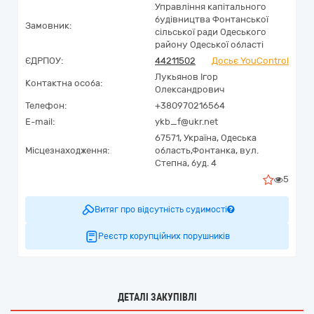
Управління капітального
будівництва Фонтанської
Замовник:
сільської ради Одеського
району Одеської області
ЄДРПОУ:
44211502
Досьє YouControl
Лукьянов Ігор
Контактна особа:
Олександрович
Телефон:
+380970216564
E-mail:
ykb_f@ukr.net
67571,
Україна
,
Одеська
Місцезнаходження:
область,
Фонтанка,
вул.
Степна, буд. 4
5
Витяг про відсутність судимості
Реєстр корупційних порушників
ДЕТАЛІ ЗАКУПІВЛІ