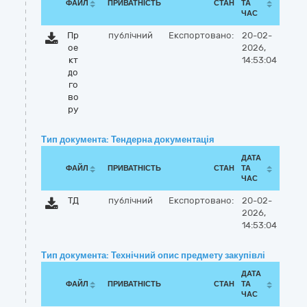
ФАЙЛ
ПРИВАТНІСТЬ
СТАН
ТА
ЧАС
Пр
публічний
Експортовано:
20-02-
ое
2026,
кт
14:53:04
до
го
во
ру
Тип документа: Тендерна документація
ДАТА
ФАЙЛ
ПРИВАТНІСТЬ
СТАН
ТА
ЧАС
ТД
публічний
Експортовано:
20-02-
2026,
14:53:04
Тип документа: Технічний опис предмету закупівлі
ДАТА
ФАЙЛ
ПРИВАТНІСТЬ
СТАН
ТА
ЧАС