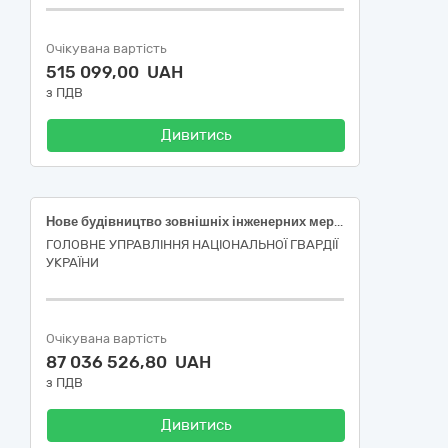
Очікувана вартість
515 099,00 UAH
з ПДВ
Дивитись
Нове будівництво зовнішніх інженерних мереж з підключенням до збірно-розбірних комплексних споруд Закарпатської області
ГОЛОВНЕ УПРАВЛІННЯ НАЦІОНАЛЬНОЇ ГВАРДІЇ
УКРАЇНИ
Очікувана вартість
87 036 526,80 UAH
з ПДВ
Дивитись