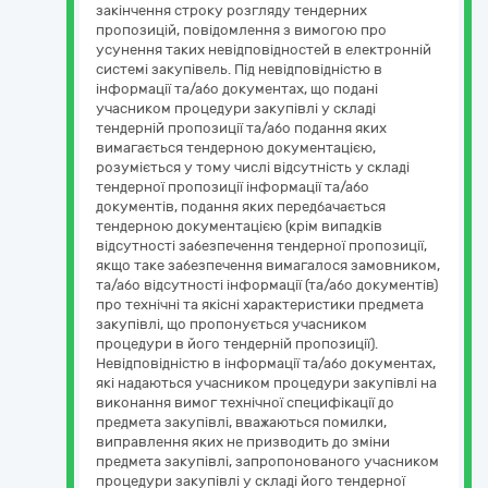
закінчення строку розгляду тендерних
пропозицій, повідомлення з вимогою про
усунення таких невідповідностей в електронній
системі закупівель. Під невідповідністю в
інформації та/або документах, що подані
учасником процедури закупівлі у складі
тендерній пропозиції та/або подання яких
вимагається тендерною документацією,
розуміється у тому числі відсутність у складі
тендерної пропозиції інформації та/або
документів, подання яких передбачається
тендерною документацією (крім випадків
відсутності забезпечення тендерної пропозиції,
якщо таке забезпечення вимагалося замовником,
та/або відсутності інформації (та/або документів)
про технічні та якісні характеристики предмета
закупівлі, що пропонується учасником
процедури в його тендерній пропозиції).
Невідповідністю в інформації та/або документах,
які надаються учасником процедури закупівлі на
виконання вимог технічної специфікації до
предмета закупівлі, вважаються помилки,
виправлення яких не призводить до зміни
предмета закупівлі, запропонованого учасником
процедури закупівлі у складі його тендерної