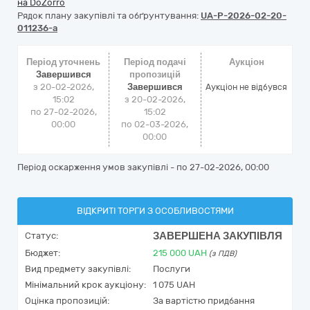
на DoZorro
Рядок плану закупівлі та обґрунтування:
UA-P-2026-02-20-
011236-a
Період уточнень
Період подачі
Аукціон
Завершився
пропозицій
з 20-02-2026,
Завершився
Аукціон не відбувся
15:02
з 20-02-2026,
по 27-02-2026,
15:02
00:00
по 02-03-2026,
00:00
Період оскарження умов закупівлі - по
27-02-2026, 00:00
ВІДКРИТІ ТОРГИ З ОСОБЛИВОСТЯМИ
ЗАВЕРШЕНА ЗАКУПІВЛЯ
Статус:
Бюджет:
215 000
UAH
(з ПДВ)
Вид предмету закупівлі:
Послуги
Мінімальний крок аукціону:
1 075 UAH
Оцінка пропозицій:
За вартістю придбання