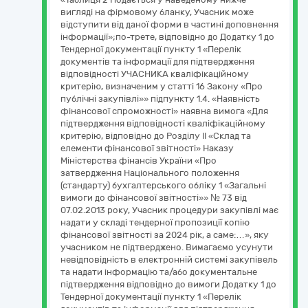
вигляді на фірмовому бланку, Учасник може
відступити від даної форми в частині доповнення
інформації»;по-трете, відповідно до Додатку 1 до
Тендерної документації пункту 1 «Перелік
документів та інформації для підтвердження
відповідності УЧАСНИКА кваліфікаційному
критерію, визначеним у статті 16 Закону «Про
публічні закупівлі»» підпункту 1.4. «Наявність
фінансової спроможності» наявна вимога «Для
підтвердження відповідності кваліфікаційному
критерію, відповідно до Розділу ІІ «Склад та
елементи фінансової звітності» Наказу
Міністерства фінансів України «Про
затвердження Національного положення
(стандарту) бухгалтерського обліку 1 «Загальні
вимоги до фінансової звітності»» № 73 від
07.02.2013 року, Учасник процедури закупівлі має
надати у складі тендерної пропозиції копію
фінансової звітності за 2024 рік, а саме:…», яку
учасником не підтверджено. Вимагаємо усунути
невідповідність в електронній системі закупівель
та надати інформацію та/або документальне
підтвердження відповідно до вимоги Додатку 1 до
Тендерної документації пункту 1 «Перелік