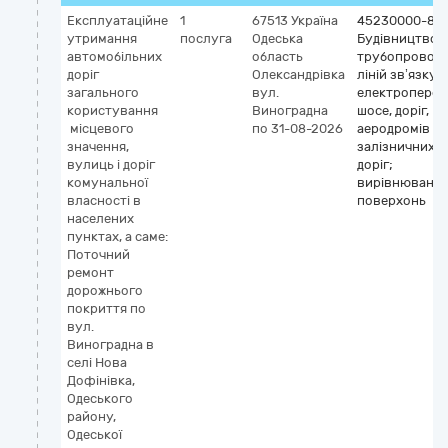
Експлуатаційне
1
67513
Україна
45230000-8
утримання
послуга
Одеська
Будівництво
автомобільних
область
трубопроводі
доріг
Олександрівка
ліній зв’язку т
загального
вул.
електроперед
користування
Виноградна
шосе, доріг,
місцевого
по 31-08-2026
аеродромів і
значення,
залізничних
вулиць і доріг
доріг;
комунальної
вирівнюванн
власності в
поверхонь
населених
пунктах, а саме:
Поточний
ремонт
дорожнього
покриття по
вул.
Виноградна в
селі Нова
Дофінівка,
Одеського
району,
Одеської