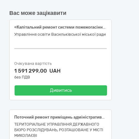
Вас може зацікавити
«Капітальний ремонт системи пожежогасіння, системи пожежної сигналізації, системи керування евакуюванням (в частині системи оповіщення про пожежу і покажчиків напрямку евакуювання), систем передавання тривожних сповіщень будівлі Васильківської гімназії № 8 Васильківської міської ради Київської області за адресою: 08606, м. Васильків, Військове Містечко, 11» згідно коду ДК 021:2015: 45453000-7 Капітальний ремонт і реставрація.
Управління освіти Васильківської міської ради
Очікувана вартість
1 591 299,00 UAH
без ПДВ
Дивитись
Поточний ремонт приміщень адміністративної будівлі ТУ ДБР у м. Миколаєві за адресою: м. Кропивницький ******
ТЕРИТОРІАЛЬНЕ УПРАВЛІННЯ ДЕРЖАВНОГО
БЮРО РОЗСЛІДУВАНЬ, РОЗТАШОВАНЕ У МІСТІ
МИКОЛАЄВІ