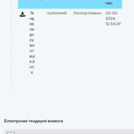
ЧАС
Те
публічний
Експортовано:
20-02-
нд
2026,
ер
12:34:29
на
до
ку
ме
нт
аці
я.d
oc
x
Електронні тендерні вимоги