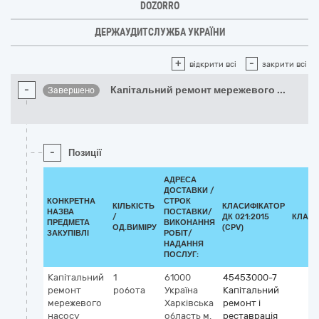
DOZORRO
ДЕРЖАУДИТСЛУЖБА УКРАЇНИ
+
-
відкрити всі
закрити всі
-
Капітальний ремонт мережевого
...
Завершено
-
Позиції
АДРЕСА
ДОСТАВКИ /
КОНКРЕТНА
СТРОК
КІЛЬКІСТЬ
КЛАСИФІКАТОР
НАЗВА
ПОСТАВКИ/
/
ДК 021:2015
КЛАСИ
ПРЕДМЕТА
ВИКОНАННЯ
ОД.ВИМІРУ
(CPV)
ЗАКУПІВЛІ
РОБІТ/
НАДАННЯ
ПОСЛУГ:
Капітальний
1
61000
45453000-7
ремонт
робота
Україна
Капітальний
мережевого
Харківська
ремонт і
насосу
область
м.
реставрація