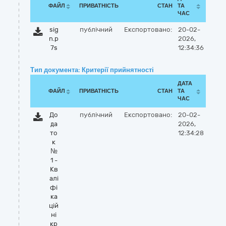
ФАЙЛ
ПРИВАТНІСТЬ
СТАН
ТА
ЧАС
sig
публічний
Експортовано:
20-02-
n.p
2026,
7s
12:34:36
Тип документа: Критерії прийнятності
ДАТА
ФАЙЛ
ПРИВАТНІСТЬ
СТАН
ТА
ЧАС
До
публічний
Експортовано:
20-02-
да
2026,
то
12:34:28
к
№
1 -
Кв
алі
фі
ка
цій
ні
кр