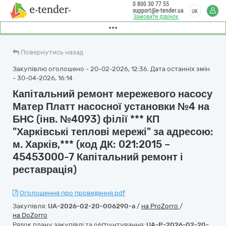
0 800 30 77 55
support@e-tender.ua
UK
Замовити дзвінок
Повернутись назад
Закупівлю оголошено - 20-02-2026, 12:36. Дата останніх змін
- 30-04-2026, 16:14
Капітальний ремонт мережевого насосу
Матер Платт насосної установки №4 на
БНС (інв. №4093) філії *** КП
"Харківські теплові мережі" за адресою:
м. Харків,*** (код ДК: 021:2015 –
45453000-7 Капітальний ремонт і
реставрація)
Оголошення про проведення.pdf
Закупівля:
UA-2026-02-20-006290-a
/
на ProZorro
/
на DoZorro
Рядок плану закупівлі та обґрунтування:
UA-P-2026-02-20-