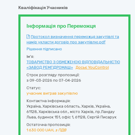
Кваліфікація Учасників
Інформація про Переможця
Протокол визначення переможця закупівлі та
намір укласти договір про закупівлю.pdf
Рішення підписано
Ім'я:
ТОВАРИСТВО З ОБМЕЖЕНОЮ ВІДПОВІДАЛЬНІСТЮ
«ЗАВОД РЕМГІДРОМАШ»
Досьє YouControl
Строк розгляду пропозиції:
з 09-03-2026 по 07-04-2026
Статус:
учасник виграв закупівлю
Контактна інформація:
Україна
,
Харківська область
,
Харків,
Україна,
61128, Харківська обл., місто Харків, пр.Ландау
Льва, будинок 151, офіс 1
,
61128
,
Сергій Писарук
Остаточна пропозиція:
1 630 000
UAH,
з ПДВ