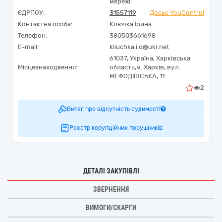
мережі"
ЄДРПОУ:
31557119
Досьє YouControl
Контактна особа:
Ключка Ірина
Телефон:
380503661698
E-mail:
kliuchka.i.o@ukr.net
61037,
Україна
,
Харківська
Місцезнаходження:
область,
м. Харків,
вул.
МЕФОДІЇВСЬКА, 11
2
Витяг про відсутність судимості
Реєстр корупційних порушників
ДЕТАЛІ ЗАКУПІВЛІ
ЗВЕРНЕННЯ
ВИМОГИ/СКАРГИ