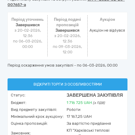
007657-a
Період уточнень
Період подачі
Аукціон
Завершився
пропозицій
з 20-02-2026,
Завершився
Аукціон не відбувся
12:36
з 20-02-2026,
по 06-03-2026,
12:36
00:00
по 09-03-2026,
12:00
Період оскарження умов закупівлі - по
06-03-2026, 00:00
ВІДКРИТІ ТОРГИ З ОСОБЛИВОСТЯМИ
ЗАВЕРШЕНА ЗАКУПІВЛЯ
Статус:
Бюджет:
1 716 725
UAH
(з ПДВ)
Вид предмету закупівлі:
Роботи
Мінімальний крок аукціону:
17 167,25 UAH
Оцінка пропозицій:
За вартістю придбання
КП "Харківські теплові
Замовник: