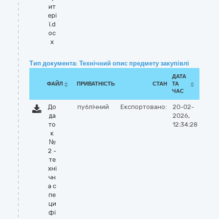
ит
ері
ї.d
oc
x
Тип документа: Технічний опис предмету закупівлі
ДАТА
ФАЙЛ
ПРИВАТНІСТЬ
СТАН
ТА
ЧАС
До
публічний
Експортовано:
20-02-
да
2026,
то
12:34:28
к
№
2 -
те
хні
чн
а с
пе
ци
фі