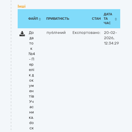
Інші
ДАТА
ФАЙЛ
ПРИВАТНІСТЬ
СТАН
ТА
ЧАС
До
публічний
Експортовано:
20-02-
да
2026,
то
12:34:29
к
№4
- П
ер
елі
к д
ок
ум
ен
тів
Уч
ас
ни
ка.
do
cx