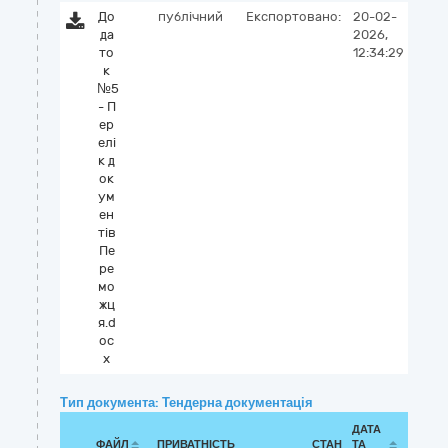
До
публічний
Експортовано:
20-02-
да
2026,
то
12:34:29
к
№5
- П
ер
елі
к д
ок
ум
ен
тів
Пе
ре
мо
жц
я.d
oc
x
Тип документа: Тендерна документація
ДАТА
ФАЙЛ
ПРИВАТНІСТЬ
СТАН
ТА