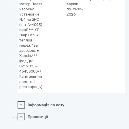
Матер Платт
Харків
насосної
по 31-12-
установки
2026
№4 на БНС
(інв. №4093)
філії *** КП
"Харківські
теплові
мережі" за
адресою: м.
Харків,***
(код ДК:
021:2015 –
45453000-7
Капітальний
ремонт і
реставрація)
+
Інформація по лоту
-
Пропозиції