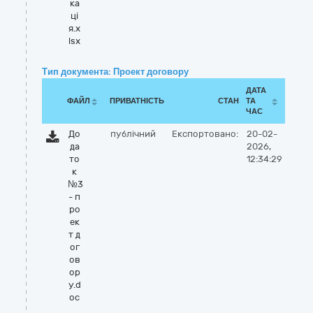
ка
ці
я.x
lsx
Тип документа: Проект договору
ДАТА
ФАЙЛ
ПРИВАТНІСТЬ
СТАН
ТА
ЧАС
До
публічний
Експортовано:
20-02-
да
2026,
то
12:34:29
к
№3
- п
ро
ек
т д
ог
ов
ор
у.d
oc