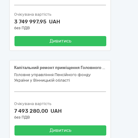
Очікувана вартість
3 749 997,95 UAH
без ПДВ
Дивитись
Капітальний ремонт приміщення Головного управління Пенсійного фонду України у Вінницькій області, розміщеного за адресою: вул. Нестерчука В., 32, м. Калинівка Вінницької області
Головне управління Пенсійного фонду
України у Вінницькій області
Очікувана вартість
7 493 280,00 UAH
без ПДВ
Дивитись