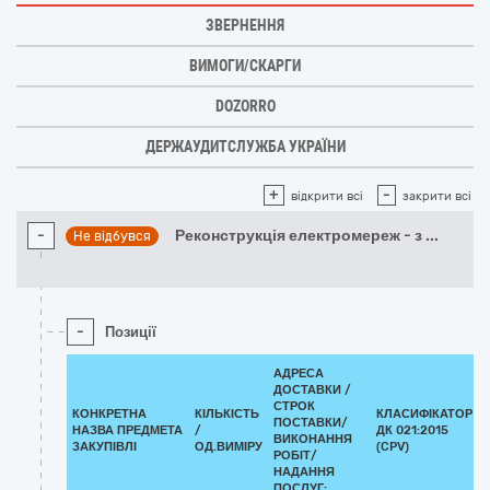
ЗВЕРНЕННЯ
ВИМОГИ/СКАРГИ
DOZORRO
ДЕРЖАУДИТСЛУЖБА УКРАЇНИ
+
-
відкрити всі
закрити всі
-
Реконструкція електромереж - з
...
Не відбувся
-
Позиції
АДРЕСА
ДОСТАВКИ /
СТРОК
КОНКРЕТНА
КІЛЬКІСТЬ
КЛАСИФІКАТОР
ПОСТАВКИ/
НАЗВА ПРЕДМЕТА
/
ДК 021:2015
ВИКОНАННЯ
ЗАКУПІВЛІ
ОД.ВИМІРУ
(CPV)
РОБІТ/
НАДАННЯ
ПОСЛУГ: