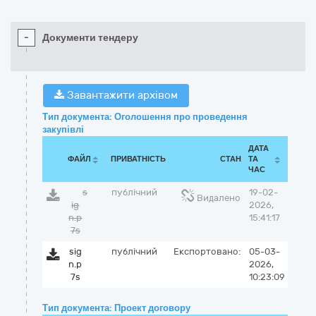
-
Документи тендеру
Завантажити архівом
Тип документа: Оголошення про проведення
закупівлі
ДАТА
ФАЙЛ
ПРИВАТНІСТЬ
СТАН
ТА
ЧАС
s
публічний
19-02-
Видалено
ig
2026,
n.p
15:41:17
7s
sig
публічний
Експортовано:
05-03-
n.p
2026,
7s
10:23:09
Тип документа: Проект договору