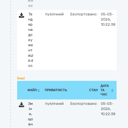
я.d
oc
Те
публічний
Експортовано:
05-03-
нд
2026,
ер
10:22:38
на
до
ку
ме
нт
аці
я.d
oc
Інші
ДАТА
ФАЙЛ
ПРИВАТНІСТЬ
СТАН
ТА
ЧАС
Зм
публічний
Експортовано:
05-03-
ін
2026,
и,
10:22:38
що
вн