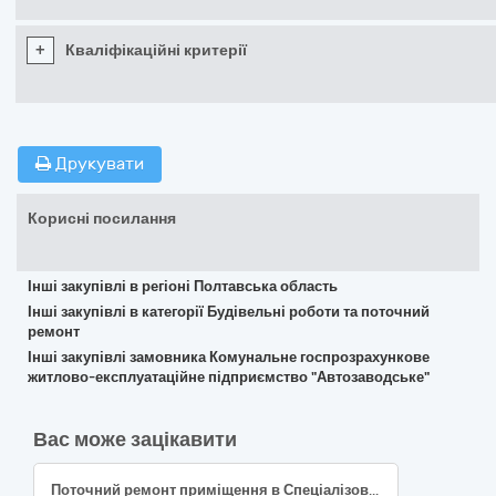
+
Кваліфікаційні критерії
Друкувати
Корисні посилання
Інші закупівлі в регіоні Полтавська область
Інші закупівлі в категорії Будівельні роботи та поточний
ремонт
Інші закупівлі замовника Комунальне госпрозрахункове
житлово-експлуатаційне підприємство "Автозаводське"
Вас може зацікавити
Поточний ремонт приміщення в Спеціалізованій школі І-ІІІ ступенів №202 з поглибленим вивченням природничо-математичних наук Деснянського району міста Києва, проспект Лісовий, 22-А