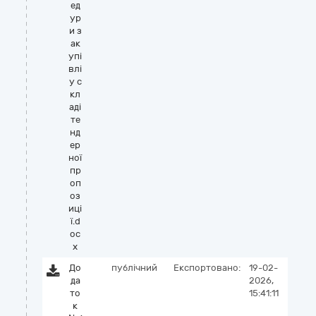
ед
ур
и з
ак
упі
влі
у с
кл
аді
те
нд
ер
ної
пр
оп
оз
иці
ї.d
oc
x
До
публічний
Експортовано:
19-02-
да
2026,
то
15:41:11
к