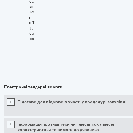
ос
ят
ьс
я т
о Т
Д.
do
cx
Електронні тендерні вимоги
+
Підстави для відмови в участі у процедурі закупівлі
+
Інформація про інші технічні, якісні та кількісні
характеристики та вимоги до учасника