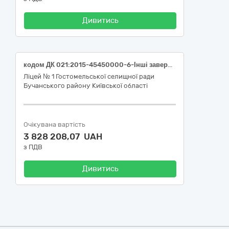
Дивитись
кодом ДК 021:2015-45450000-6-Інші завершальні будівельні роботи Поточний ремонт навчальних кабінетів Ліцею № 1 Гостомельської селищної ради для забезпечення функціонування закладу освіти в межах реалізації проекту «Пілотний ліцей» за адресою: селище Гостомель, вул. Рекунова, 11А
Ліцей № 1 Гостомельської селищної ради
Бучанського району Київської області
Очікувана вартість
3 828 208,07 UAH
з ПДВ
Дивитись