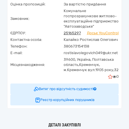
Оцінка пропозицій:
За вартістю придбання
Комунальне
госпрозрахункове житлово-
Замовник:
експлуатаційне підприємство
"Автозаводське"
ЄДРПОУ:
25165297
Досьє YouControl
Контактна особа:
Калайко Ростислав Олегович
Телефон:
380673154138
E-mail:
rostislavolegovich049@ukr.net
39600,
Україна
,
Полтавська
Місцезнаходження:
область,
Кременчук,
м.Кременчук вул.1905 року,32
0
Витяг про відсутність судимості
Реєстр корупційних порушників
ДЕТАЛІ ЗАКУПІВЛІ