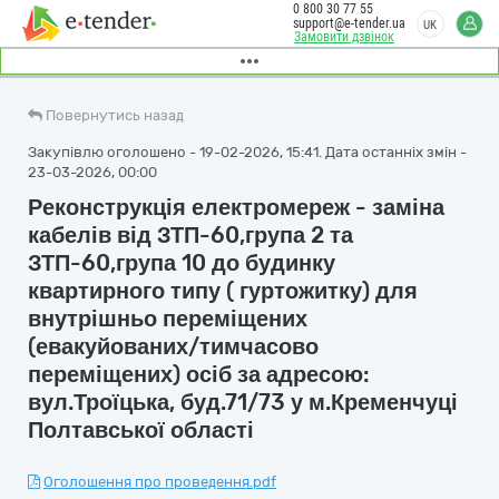
0 800 30 77 55
support@e-tender.ua
UK
Замовити дзвінок
Повернутись назад
Закупівлю оголошено - 19-02-2026, 15:41. Дата останніх змін -
23-03-2026, 00:00
Реконструкція електромереж - заміна
кабелів від ЗТП-60,група 2 та
ЗТП-60,група 10 до будинку
квартирного типу ( гуртожитку) для
внутрішньо переміщених
(евакуйованих/тимчасово
переміщених) осіб за адресою:
вул.Троїцька, буд.71/73 у м.Кременчуці
Полтавської області
Оголошення про проведення.pdf