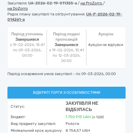
Закупівля:
UA-2026-02-19-011355-a
/
на ProZorro
/
на DoZorro
Рядок плану закупівлі та обґрунтування:
UA-P-2026-02-19-
014261-a
Період уточнень
Період подачі
Аукціон
Завершився
пропозицій
з 19-02-2026, 15:41
Завершився
Аукціон не відбувся
по 09-03-2026,
з 19-02-2026, 15:41
00:00
по 12-03-2026,
00:00
Період оскарження умов закупівлі - по
09-03-2026, 00:00
ВІДКРИТІ ТОРГИ З ОСОБЛИВОСТЯМИ
ЗАКУПІВЛЯ НЕ
Статус:
ВІДБУЛАСЬ
Бюджет:
1 750 913
UAH
(з ПДВ)
Вид предмету закупівлі:
Роботи
Мінімальний крок аукціону:
8 754,57 UAH