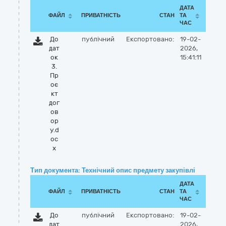
ДАТА
ФАЙЛ
ПРИВАТНІСТЬ
СТАН
ТА
ЧАС
До
публічний
Експортовано:
19-02-
дат
2026,
ок
15:41:11
3.
Пр
оє
кт
дог
ов
ор
у.d
oc
x
Тип документа: Технічний опис предмету закупівлі
ДАТА
ФАЙЛ
ПРИВАТНІСТЬ
СТАН
ТА
ЧАС
До
публічний
Експортовано:
19-02-
дат
2026,