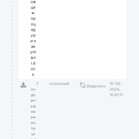
ож
це
м
пр
оц
ед
ур
и з
ак
упі
вл
і.d
oc
x
Т
публічний
19-02-
Видалено
ен
2026,
де
15:41:11
рн
а д
ок
ум
ен
та
ці