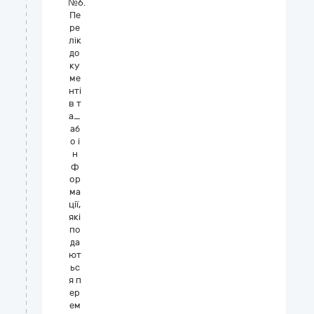
№6.
Пе
ре
лік
до
ку
ме
нті
в т
а_
аб
о і
н
ф
ор
ма
ції,
які
по
да
ют
ьс
я п
ер
ем