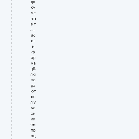
до
ку
ме
нті
в т
а_
аб
о і
н
ф
ор
ма
ції,
які
по
да
ют
ьс
я у
ча
сн
ик
ом
пр
оц