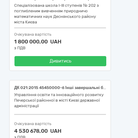
Спеціалізована школа I-III ступенів № 202 з
поглибленим вивченням природничо
математичних наук Деснянського району
міста Києва
Очікувана вартість
1 800 000,00 UAH
з ПДВ
Дивитись
ДК 021:2015 45450000-6 Інші завершальні будівельні роботи (Капітальний ремонт найпростішого укриття Гімназії №134 за адресою: м. Київ, Печерський узвіз, 13-А)
Управління освіти та інноваційного розвитку
Печерської районної в місті Києві державної
адміністрації
Очікувана вартість
4 530 678,00 UAH
з ПДВ