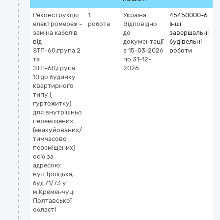
Реконструкція
1
Україна
45450000-6
електромереж -
робота
Відповідно
Інші
заміна кабелів
до
завершальні
від
документації
будівельні
ЗТП-60,група 2
з 15-03-2026
роботи
та
по 31-12-
ЗТП-60,група
2026
10 до будинку
квартирного
типу (
гуртожитку)
для внутрішньо
переміщених
(евакуйованих/
тимчасово
переміщених)
осіб за
адресою:
вул.Троїцька,
буд.71/73 у
м.Кременчуці
Полтавської
області