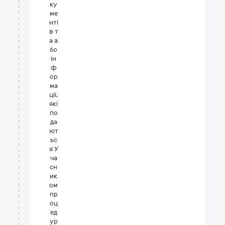
ку
ме
нті
в т
а а
бо
ін
ф
ор
ма
ції,
які
по
да
ют
ьс
я У
ча
сн
ик
ом
пр
оц
ед
ур