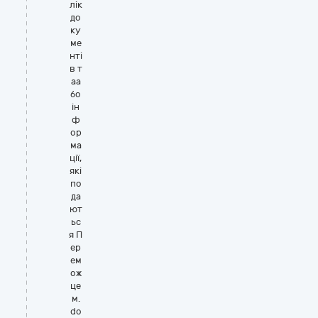
лік
до
ку
ме
нті
в т
аа
бо
ін
ф
ор
ма
ції,
які
по
да
ют
ьс
я П
ер
ем
ож
це
м.
do