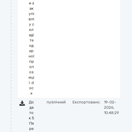
и з
ак
упі
влі
у с
кл
аді
те
нд
ер
ної
пр
оп
оз
иці
ї .d
oc
x
До
публічний
Експортовано:
19-02-
да
2026,
то
10:48:29
к 5
Пе
ре