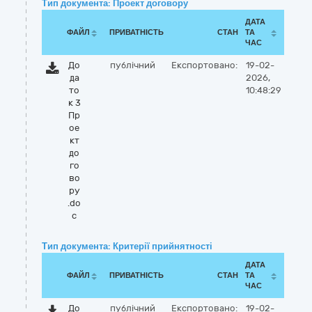
Тип документа: Проект договору
ДАТА
ФАЙЛ
ПРИВАТНІСТЬ
СТАН
ТА
ЧАС
До
публічний
Експортовано:
19-02-
да
2026,
то
10:48:29
к 3
Пр
ое
кт
до
го
во
ру
.do
c
Тип документа: Критерії прийнятності
ДАТА
ФАЙЛ
ПРИВАТНІСТЬ
СТАН
ТА
ЧАС
До
публічний
Експортовано:
19-02-