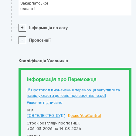
Закарпатської
області
+
Інформація по лоту
-
Пропозиції
Кваліфікація Учасників
Інформація про Переможця
Протокол визначення переможця закупівлі та
намір укласти договір про закупівлю.pdf
Рішення підписано
Ім'я:
ТОВ "ЕЛЕКТРО-БУД"
Досьє YouControl
Строк розгляду пропозиції:
з 06-03-2026 по 14-03-2026