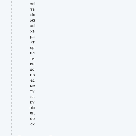
сні
та
кіл
ькі
сні
ха
ра
кт
ер
ис
ти
ки
до
пр
ед
ме
ту
за
ку
пів
лі .
do
cx