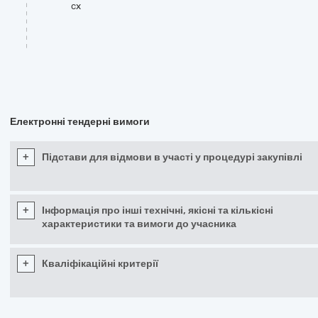
cx
Електронні тендерні вимоги
+
Підстави для відмови в участі у процедурі закупівлі
+
Інформація про інші технічні, якісні та кількісні
характеристики та вимоги до учасника
+
Кваліфікаційні критерії