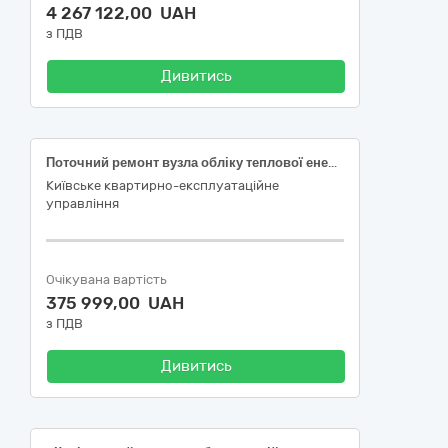
4 267 122,00 UAH
з ПДВ
Дивитись
Поточний ремонт вузла обліку теплової енергії будівлі № ** військового містечка № ** в м. Києві
Київське квартирно-експлуатаційне
управління
Очікувана вартість
375 999,00 UAH
з ПДВ
Дивитись