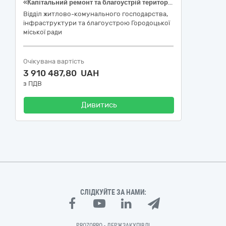
«Капітальний ремонт та благоустрій території біля будинку по вул. Станційна 17/2 м. Городок, Хмельницька область» (коригування)»
Відділ житлово-комунального господарства,
інфраструктури та благоустрою Городоцької
міської ради
Очікувана вартість
3 910 487,80 UAH
з ПДВ
Дивитись
СЛІДКУЙТЕ ЗА НАМИ:
PROZORRO - ДЕРЖЗАКУПІВЛІ