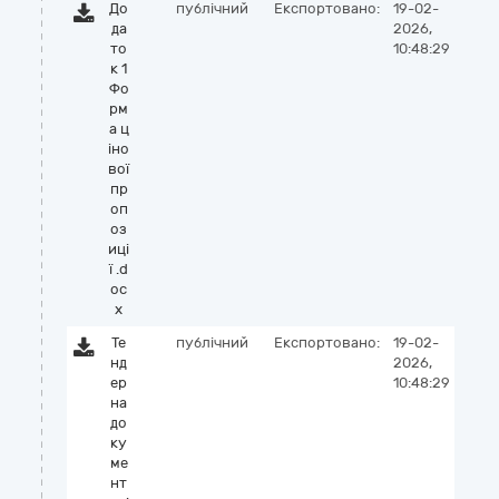
До
публічний
Експортовано:
19-02-
да
2026,
то
10:48:29
к 1
Фо
рм
а ц
іно
вої
пр
оп
оз
иці
ї .d
oc
x
Те
публічний
Експортовано:
19-02-
нд
2026,
ер
10:48:29
на
до
ку
ме
нт