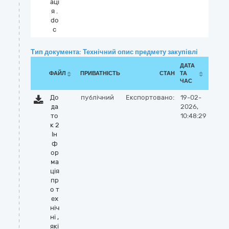
аці
я .
do
c
Тип документа: Технічний опис предмету закупівлі
ДАТА
ФАЙЛ
ПРИВАТНІСТЬ
СТАН
ТА
ЧАС
До
публічний
Експортовано:
19-02-
да
2026,
то
10:48:29
к 2
Ін
ф
ор
ма
ція
пр
о т
ех
ніч
ні ,
які