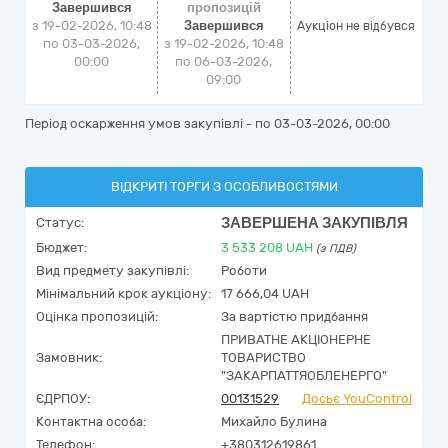
Завершився
пропозицій
з 19-02-2026, 10:48
Завершився
Аукціон не відбувся
по 03-03-2026,
з 19-02-2026, 10:48
00:00
по 06-03-2026,
09:00
Період оскарження умов закупівлі - по
03-03-2026, 00:00
ВІДКРИТІ ТОРГИ З ОСОБЛИВОСТЯМИ
ЗАВЕРШЕНА ЗАКУПІВЛЯ
Статус:
Бюджет:
3 533 208
UAH
(з ПДВ)
Вид предмету закупівлі:
Роботи
Мінімальний крок аукціону:
17 666,04 UAH
Оцінка пропозицій:
За вартістю придбання
ПРИВАТНЕ АКЦІОНЕРНЕ
Замовник:
ТОВАРИСТВО
"ЗАКАРПАТТЯОБЛЕНЕРГО"
ЄДРПОУ:
00131529
Досьє YouControl
Контактна особа:
Михайло Булина
Телефон:
+380312619861