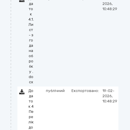
да
2026,
то
10:48:29
к
4.1.
Ли
ст
- з
го
да
на
об
ро
бк
у .
do
cx
До
публічний
Експортовано:
19-02-
да
2026,
то
10:48:29
к 4
Пе
ре
лік
до