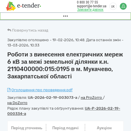
0 800 30 77 55
support@e-tender.ua
UK
Замовити дзвінок
Повернутись назад
Закупівлю оголошено - 19-02-2026, 10:48. Дата останніх змін -
13-03-2026, 10:33
Роботи з винесення електричних мереж
6 кВ за межі земельної ділянки к.н.
2110400000:015:0195 в м. Мукачево,
Закарпатської області
Оголошення про проведення.pdf
Закупівля:
UA-2026-02-19-003073-a
/
на ProZorro
/
на DoZorro
Рядок плану закупівлі та обґрунтування:
UA-P-2026-02-19-
000334-a
Період уточнень
Період подачі
Аукціон