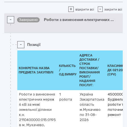
+
-
відкрити всі
закрити всі
-
Роботи з винесення електричних
...
Завершено
-
Позиції
АДРЕСА
ДОСТАВКИ /
СТРОК
КІЛЬКІСТЬ
КЛАСИФІКА
КОНКРЕТНА НАЗВА
ПОСТАВКИ/
/
ДК 021:2015
ПРЕДМЕТА ЗАКУПІВЛІ
ВИКОНАННЯ
ОД.ВИМІРУ
(CPV)
РОБІТ/
НАДАННЯ
ПОСЛУГ:
Роботи з винесення
1
Україна
45000000
електричних мереж
робота
Закарпатська
Будівельні
6 кВ за межі
область
роботи та
земельної ділянки
м.Мукачево
поточний
к.н.
по 31-08-
ремонт
2110400000:015:0195
2026
в м. Мукачево,