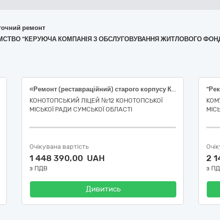
поточний ремонт
РИЄМСТВО "КЕРУЮЧА КОМПАНІЯ З ОБСЛУГОВУВАННЯ ЖИТЛОВОГО ФО
«Ремонт (реставраційний) старого корпусу Конотопського ліцею № 12 Конотопської міської ради Сумської області за адресою: Сумська обл., м. Конотоп, вул. Ярослава Мудрого, 2 (монтаж системи автоматичної пожежної сигналізації, оповіщення людей про пожежу та передавання тривожних сповіщень)»
КОНОТОПСЬКИЙ ЛІЦЕЙ №12 КОНОТОПСЬКОЇ
КОМ
МІСЬКОЇ РАДИ СУМСЬКОЇ ОБЛАСТІ
МІС
Очікувана вартість
Очік
1 448 390,00 UAH
2 
з ПДВ
з П
Дивитись