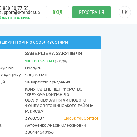
0 800 30 77 55
support@e-tender.ua
ВХІД
РЕЄСТРАЦІЯ
UK
Замовити дзвінок
ВІДКРИТІ ТОРГИ З ОСОБЛИВОСТЯМИ
ЗАВЕРШЕНА ЗАКУПІВЛЯ
100 010,53
UAH
(з ПДВ)
купівлі:
Послуги
к аукціону:
500,05 UAH
ій:
За вартістю придбання
КОМУНАЛЬНЕ ПІДПРИЄМСТВО
"КЕРУЮЧА КОМПАНІЯ З
ОБСЛУГОВУВАННЯ ЖИТЛОВОГО
ФОНДУ СВЯТОШИНСЬКОГО РАЙОНУ
М. КИЄВА"
39607507
Досьє YouControl
а:
Антоненко Андрій Олексійович
380444540166