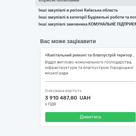
Корисні посилання
Інші закупівлі в регіоні Київська область
Інші закупівлі в категорії Будівельні роботи та 
Інші закупівлі замовника КОМУНАЛЬНЕ ПІДП
Вас може зацікавити
«Капітальний ремонт та благоустрій території біля будинку по вул. Станційна 17/2 м. Городок, Хмельницька область» (коригування)»
Відділ житлово-комунального господарства,
інфраструктури та благоустрою Городоцької
міської ради
Очікувана вартість
3 910 487,80 UAH
з ПДВ
Дивитись