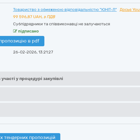
Товариство з обмеженою відповідальністю "ЮНІТ-Л"
Досьє You
99 596,87
UAH,
з ПДВ
Субпідрядники та співвиконавці не залучаються
підписано
пропозицію в pdf
26-02-2026, 13:21:27
 участі у процедурі закупівлі
х тендерних пропозицій