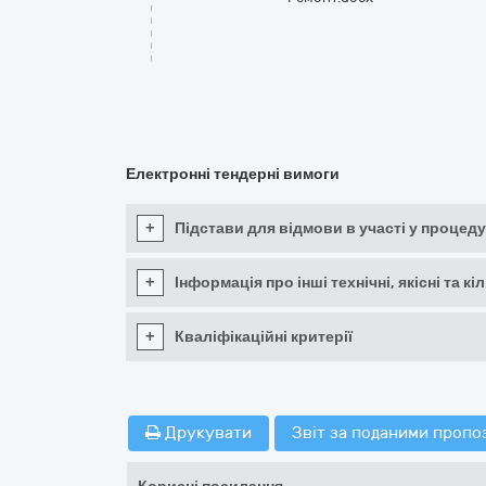
Електронні тендерні вимоги
+
Підстави для відмови в участі у процеду
+
Інформація про інші технічні, якісні та 
+
Кваліфікаційні критерії
Друкувати
Звіт за поданими пропо