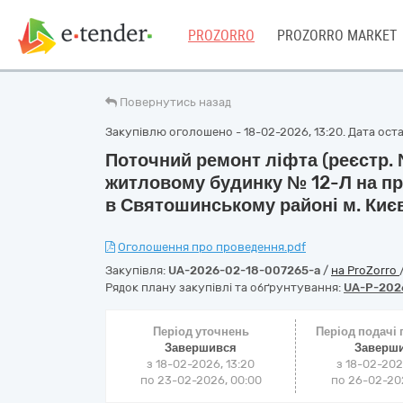
PROZORRO
PROZORRO MARKET
Повернутись назад
Закупівлю оголошено - 18-02-2026, 13:20. Дата остан
Поточний ремонт ліфта (реєстр. №
житловому будинку № 12-Л на пр
в Святошинському районі м. Киє
Оголошення про проведення.pdf
Закупівля:
UA-2026-02-18-007265-a
/
на ProZorro
Рядок плану закупівлі та обґрунтування:
UA-P-202
Період уточнень
Період подачі
Завершився
Заверш
з 18-02-2026, 13:20
з 18-02-202
по 23-02-2026, 00:00
по 26-02-202