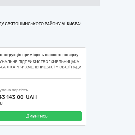
НДУ СВЯТОШИНСЬКОГО РАЙОНУ М. КИЄВА"
"Реконструкція приміщень першого поверху під рентгенкабінет в будівлі корпусу №3 комунального підприємства «Хмельницька міська лікарня» Хмельницької міської ради за адресою: м. Хмельницький, провулок Проскурівський, 1».
УНАЛЬНЕ ПІДПРИЄМСТВО "ХМЕЛЬНИЦЬКА
ЬКА ЛІКАРНЯ" ХМЕЛЬНИЦЬКОЇ МІСЬКОЇ РАДИ
увана вартість
143 143,00 UAH
ДВ
Дивитись