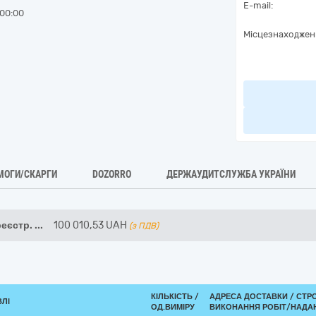
E-mail:
00:00
Місцезнаходжен
МОГИ/СКАРГИ
DOZORRO
ДЕРЖАУДИТСЛУЖБА УКРАЇНИ
реєстр.
...
100 010,53
UAH
(з ПДВ)
КІЛЬКІСТЬ /
АДРЕСА ДОСТАВКИ /
СТР
ВЛІ
ОД.ВИМІРУ
ВИКОНАННЯ РОБІТ/НАДА