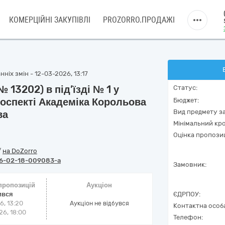
КОМЕРЦІЙНІ ЗАКУПІВЛІ
PROZORRO.ПРОДАЖІ
ніх змін - 12-03-2026, 13:17
 13202) в під’їзді № 1 у
Статус:
оспекті Академіка Корольова
Бюджет:
Вид предмету за
ва
Мінімальний кро
Оцінка пропозиц
/
на DoZorro
6-02-18-009083-a
Замовник:
 пропозицій
Аукціон
ився
ЄДРПОУ:
6, 13:20
Аукціон не відбувся
Контактна особ
6, 18:00
Телефон: