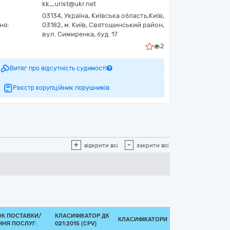
kk_urist@ukr.net
03134,
Україна
,
Київська область,
Київ,
ня:
03182, м. Київ, Святошинський район,
вул. Симиренка, буд. 17
2
Витяг про відсутність судимості
Реєстр корупційних порушників
+
-
відкрити всі
закрити всі
ОК ПОСТАВКИ/
КЛАСИФІКАТОР ДК
КЛАСИФІКАТОРИ
ННЯ ПОСЛУГ:
021:2015 (CPV)