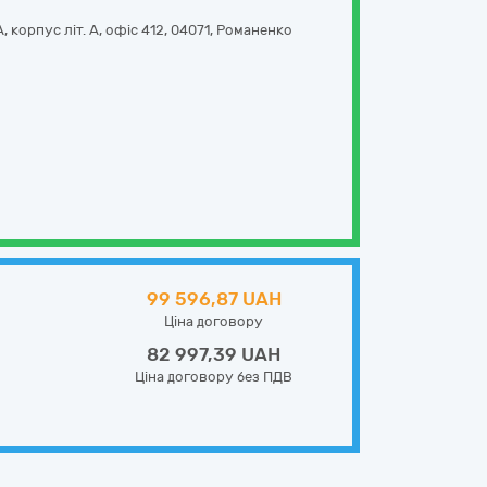
 корпус літ. А, офіс 412
,
04071
,
Романенко
99 596,87 UAH
Ціна договору
82 997,39 UAH
Ціна договору без ПДВ