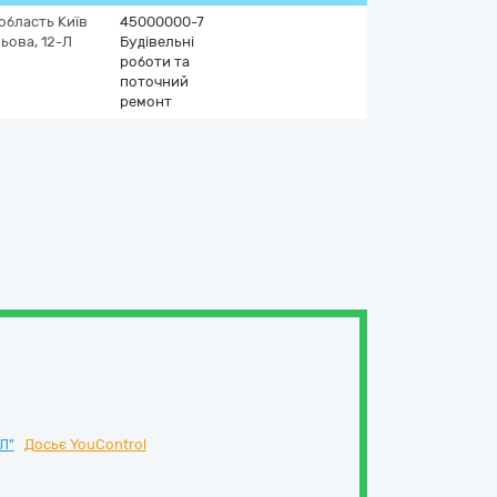
 область
Київ
45000000-7
ьова, 12-Л
Будівельні
роботи та
поточний
ремонт
Л"
Досьє YouControl