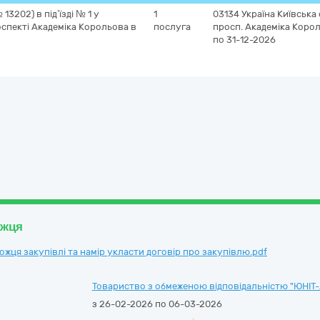
3202) в під’їзді № 1 у
1
03134
Україна
Київська
спекті Академіка Корольова в
послуга
просп. Академіка Корол
по 31-12-2026
ожця
ця закупівлі та намір укласти договір про закупівлю.pdf
Товариство з обмеженою відповідальністю "ЮНІТ-
з 26-02-2026 по 06-03-2026