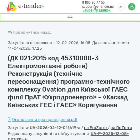
0 800 30 77 55
support@e-tender.ua
UK
Замовити дзвінок
Повернутись назад
Закупівлю оголошено - 12-02-2026, 16:08. Дата останніх змін -
14-04-2026, 17:25
(ДК 021:2015 код 45310000-3
Електромонтажні роботи)
Реконструкція (технічне
переоснащення) програмно-технічного
комплексу Ovation для Київської ГАЕС
філії ПрАТ «Укргідроенерго» - «Каскад
Київських ГЕС і ГАЕС» Коригування
Оголошення про проведення.pdf
Закупівля:
UA-2026-02-12-011619-a
/
на ProZorro
/
на DoZorro
Рядок плану закупівлі та обґрунтування:
UA-P-2025-12-08-
001015-a