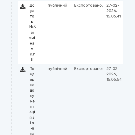
До
публічний
Експортовано:
27-02-
да
2026,
то
15:06:41
к
№3
зі
змі
на
м
и.r
tf
Те
публічний
Експортовано:
27-02-
нд
2026,
ер
15:06:54
на
до
ку
ме
нт
аці
я з
і з
мі
на