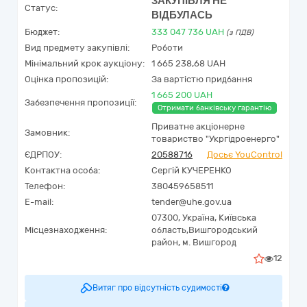
ЗАКУПІВЛЯ НЕ
Статус:
ВІДБУЛАСЬ
Бюджет:
333 047 736
UAH
(з ПДВ)
Вид предмету закупівлі:
Роботи
Мінімальний крок аукціону:
1 665 238,68 UAH
Оцінка пропозицій:
За вартістю придбання
1 665 200 UAH
Забезпечення пропозиції:
Отримати банківську гарантію
Приватне акціонерне
Замовник:
товариство "Укргідроенерго"
ЄДРПОУ:
20588716
Досьє YouControl
Контактна особа:
Сергій КУЧЕРЕНКО
Телефон:
380459658511
E-mail:
tender@uhe.gov.ua
07300,
Україна
,
Київська
Місцезнаходження:
область,
Вишгородський
район,
м. Вишгород
12
Витяг про відсутність судимості