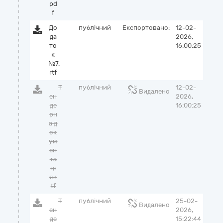
pd
f
До
публічний
Експортовано:
12-02-
да
2026,
то
16:00:25
к
№7.
rtf
Т
публічний
12-02-
Видалено
ен
2026,
де
16:00:25
рн
а д
ок
ум
ен
та
ці
я.r
tf
Т
публічний
25-02-
Видалено
ен
2026,
де
15:22:44