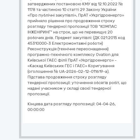
затверджених постановою КМУ від 12.10.2022 №
1178 та частиною 10 статті 29 Закону України
«Про публічні закупівлі», ПрАТ «Укргідроенерго»
прийняло рішення про продовження строку
розгляду тендерної пропозиції ТОВ "КОМПАС
ІНЖЕНІРИНГ" на строк, що не перевищує 20
робочих днів. Предмет закупівлі: (ДК 021:2015 код
45310000-3 Електромонтажні роботи)
Реконструкція (технічне переоснащення)
програмно-технічного комплексу Ovation для
Київської ГАЕС філії ПрАТ «Укргідроенерго» -
«Каскад Київських ГЕС і ГАЕС» Коригування
(оголошення № UA-2026-02-12-011619-a).
Підстава продовження строку розгляду
тендерної пропозиції: уточнення обсягів робіт, що
надані учасником у складі своєї тендерної
пропозиції.
Кінцева дата розгляду пропозиції:
04-04-26,
00:00:00