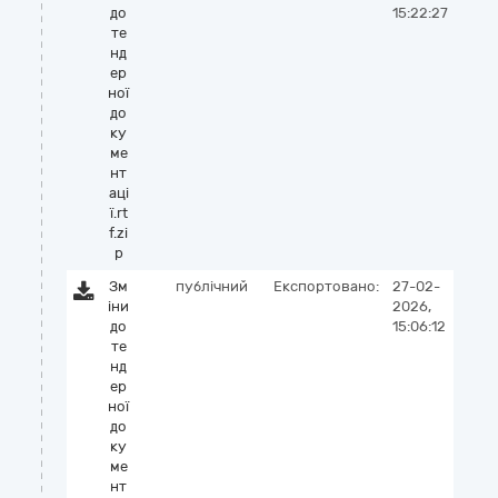
до
15:22:27
те
нд
ер
ної
до
ку
ме
нт
аці
ї.rt
f.zi
p
Зм
публічний
Експортовано:
27-02-
іни
2026,
до
15:06:12
те
нд
ер
ної
до
ку
ме
нт