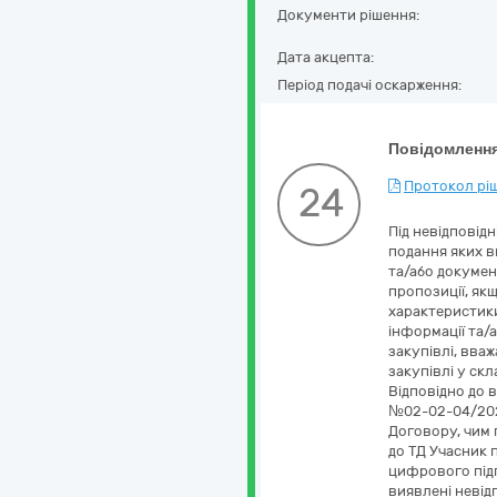
Документи рішення:
Дата акцепта:
Період подачі оскарження:
Повідомлення
Протокол ріш
24
Під невідповід
подання яких в
та/або докумен
пропозиції, якщ
характеристики
інформації та/
закупівлі, вва
закупівлі у скл
Відповідно до в
№02-02-04/2026
Договору, чим п
до ТД Учасник 
цифрового підп
виявлені невідпо