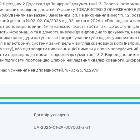
п. 2.11 розділу 2 Додатка 1 до Тендерної документації. 3. Перелік інформ
виявлених невідповідностей: Учаснику ТОВАРИСТВО З ОБМЕЖЕНОЮ ВІ
урахуванням зауважень Замовника: 3.1. На виконання вимог п. 1.2. роз
вий договір №02-02-04/2026 від 02 лютого 2026р. «Про надання пос
ї пропозиції, повинні бути належної якості, тобто такі, що доступні 
ають інформацію та відомості, внесені до відповідного документа, нез
сника процедури закупівлі, які видані учаснику/складені учасником в 
 в електронну систему закупівель у вигляді сканованої копії (наприк
енту), або підтвердити виконання цієї вимоги у спосіб передбачений п.
нти відповідно до вимог тендерної документації. 3.2. Відповідно вимог п. 
н підписати пропозицію шляхом накладання кваліфікованого цифрово
а час усунення невідповідностей:
17-03-26, 12:29:17
Договір укладено
UA-2026-01-29-009003-a-a1