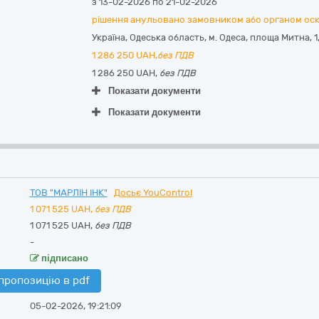
з 13-02-2026 по 21-02-2026
рішення анульовано замовником або органом ос
Україна
,
Одеська область
,
м. Одеса,
площа Митна, 1
1 286 250
UAH,
без ПДВ
1 286 250 UAH,
без ПДВ
Показати документи
Показати документи
ТОВ "МАРЛІН ІНК"
Досьє YouControl
1 071 525
UAH,
без ПДВ
1 071 525 UAH,
без ПДВ
-
підписано
пропозицію в pdf
05-02-2026, 19:21:09