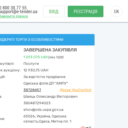
0 800 30 77 55
support@e-tender.ua
ВХІД
РЕЄСТРАЦІЯ
UK
Замовити дзвінок
ВІДКРИТІ ТОРГИ З ОСОБЛИВОСТЯМИ
ЗАВЕРШЕНА ЗАКУПІВЛЯ
1 293 075
UAH
(без ПДВ)
купівлі:
Послуги
к аукціону:
12 930,75 UAH
ій:
За вартістю придбання
Одеська філія ДП "АМПУ"
38728457
Досьє YouControl
а:
Швець Олександр Вікторович
380487294023
shov@ods.uspa.gov.ua
65026,
Україна
,
Одеська
ня:
область,
Одеса,
Митна пл. 1
5