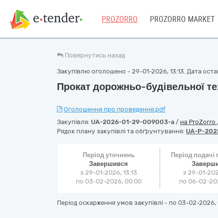
PROZORRO
PROZORRO MARKET
Повернутись назад
Закупівлю оголошено - 29-01-2026, 13:13. Дата остан
Прокат дорожньо-будівельної тех
Оголошення про проведення.pdf
Закупівля:
UA-2026-01-29-009003-a
/
на ProZorro
Рядок плану закупівлі та обґрунтування:
UA-P-202
Період уточнень
Період подачі
Завершився
Заверш
з 29-01-2026, 13:13
з 29-01-202
по 03-02-2026, 00:00
по 06-02-202
Період оскарження умов закупівлі - по
03-02-2026, 