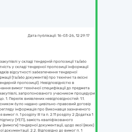
Дата публікації:
16-03-26, 12:29:17
акупівлі у складі тендерній пропозиції та/або
ність у складі тендерної пропозиції інформації
дків відсутності забезпечення тендерної
ції (та/або документів) про технічні та якісні
ндерній пропозиції). Невідповідністю в
нання вимог технічної специфікації до предмета
 закупівлі, запропонованого учасником процедури
. 1. Перелік виявлених невідповідностей: 1.1.
) Учасником було надано цивільно-правовий договір
ерегляду інформація про Виконавця зазначеного
имог п. 1 розділу ІІІ та п. 2.11 розділу 2 Додатка 1
дпису (УЕП), замість кваліфікованого
вимоги) тендерної документації, щодо якої (яких)
ої документації. 2.2. Відповідно до вимог п. 1