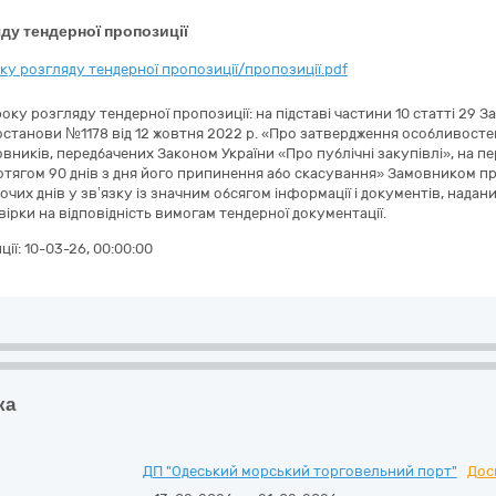
ду тендерної пропозиції
у розгляду тендерної пропозиції/пропозиції.pdf
у розгляду тендерної пропозиції: на підставі частини 10 статті 29 З
останови №1178 від 12 жовтня 2022 р. «Про затвердження особливосте
мовників, передбачених Законом України «Про публічні закупівлі», на п
ротягом 90 днів з дня його припинення або скасування» Замовником 
очих днів у зв’язку із значним обсягом інформації і документів, надани
ірки на відповідність вимогам тендерної документації.
ції:
10-03-26, 00:00:00
ка
ДП "Одеський морський торговельний порт"
Дос