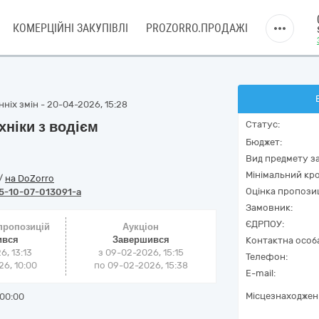
КОМЕРЦІЙНІ ЗАКУПІВЛІ
PROZORRO.ПРОДАЖІ
ніх змін - 20-04-2026, 15:28
ніки з водієм
Статус:
Бюджет:
Вид предмету за
Мінімальний кро
/
на DoZorro
Оцінка пропозиц
5-10-07-013091-a
Замовник:
ЄДРПОУ:
 пропозицій
Аукціон
ився
Завершився
Контактна особ
6, 13:13
з
09-02-2026, 15:15
Телефон:
6, 10:00
по
09-02-2026, 15:38
E-mail:
Місцезнаходжен
00:00