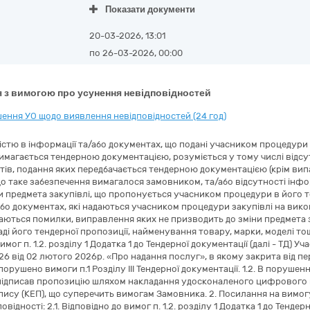
Показати документи
20-03-2026, 13:01
по 26-03-2026, 00:00
 з вимогою про усунення невідповідностей
ення УО щодо виявлення невідповідностей (24 год)
ністю в інформації та/або документах, що подані учасником процедури з
имагається тендерною документацією, розуміється у тому числі відсут
тів, подання яких передбачається тендерною документацією (крім випа
о таке забезпечення вимагалося замовником, та/або відсутності інформа
 предмета закупівлі, що пропонується учасником процедури в його те
або документах, які надаються учасником процедури закупівлі на вико
жаються помилки, виправлення яких не призводить до зміни предмета
аді його тендерної пропозиції, найменування товару, марки, моделі тощо
имог п. 1.2. розділу 1 Додатка 1 до Тендерної документації (далі - ТД
 від 02 лютого 2026р. «Про надання послуг», в якому закрита від п
орушено вимоги п.1 Розділу ІІІ Тендерної документації. 1.2. В порушення в
підписав пропозицію шляхом накладання удосконаленого цифрового пі
ису (КЕП), що суперечить вимогам Замовника. 2. Посилання на вимогу (
відності: 2.1. Відповідно до вимог п. 1.2. розділу 1 Додатка 1 до Тендерн