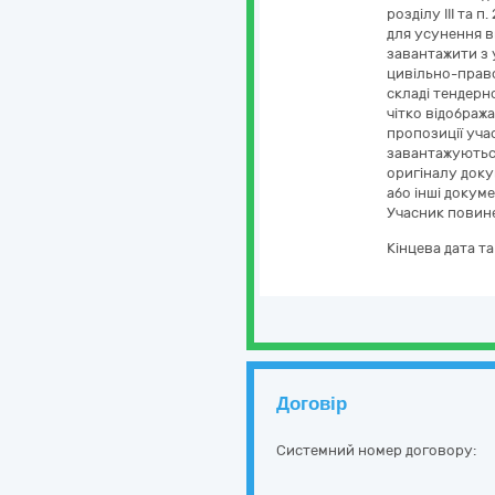
розділу ІІІ та 
для усунення 
завантажити з 
цивільно-право
складі тендерно
чітко відображ
пропозиції уча
завантажуються
оригіналу докум
або інші докуме
Учасник повине
Кінцева дата т
Договір
Системний номер договору: