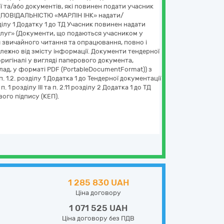
ації та/або документів, які повинен подати учасник
ДПОВІДАЛЬНІСТЮ «МАРЛІН ІНК» надати/
ділу 1 Додатку 1 до ТД Учасник повинен надати
луг» (Документи, що подаються учасником у
для звичайного читання та опрацювання, повно і
алежно від змісту інформації. Документи тендерної
оригіналі у вигляді паперового документа,
лад, у форматі PDF (PortableDocumentFormat)) з
 1.2. розділу 1 Додатка 1 до Тендерної документації
1 розділу ІІІ та п. 2.11 розділу 2 Додатка 1 до ТД
го підпису (КЕП).
1 285 830 UAH
Ціна договору
1 071 525 UAH
Ціна договору без ПДВ