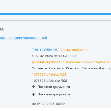
ка
ої пропозиції/пропозиції.pdf
ТОВ "МАРЛІН ІНК"
Досьє YouControl
з 09-02-2026 по 10-03-2026
рішення анульовано замовником або органом ос
Україна
,
м. Київ
,
місто Київ,
вул. Шепелєва Миколи, б
1 071 525
UAH,
без ПДВ
1 071 525 UAH,
без ПДВ
Показати документи
Показати документи
по 19-02-2026, 00:00