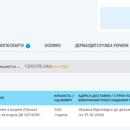
МОГИ/СКАРГИ
DOZORRO
ДЕРЖАУДИТСЛУЖБА УКРАЇНИ
1
льної те
...
1 293 075
UAH
(без ПДВ)
КІЛЬКІСТЬ /
АДРЕСА ДОСТАВКИ /
СТРОК П
ВЛІ
ОД.ВИМІРУ
ВИКОНАННЯ РОБІТ/НАДАННЯ 
іки з водієм (Прокат
525
Україна
Відповідно до докум
 за кодом ДК 021:2015 -
година
по 31-12-2026