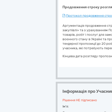
Продовження строку розгля
Протокол продовження строк
Аргументація продовження строк
закупівлі» та з урахуванням П
товарів, робіт і послуг для за
воєнного стану в Україні та п
тендерної пропозиції до 20 роб
учасника, які потребують перев
Кінцева дата розгляду пропози
Інформація про Учасни
Рішення НЕ підписано
Ім'я: