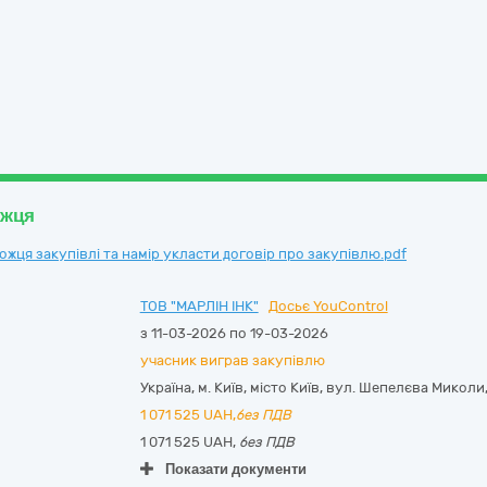
ожця
ця закупівлі та намір укласти договір про закупівлю.pdf
ТОВ "МАРЛІН ІНК"
Досьє YouControl
з 11-03-2026 по 19-03-2026
учасник виграв закупівлю
Україна
,
м. Київ
,
місто Київ,
вул. Шепелєва Миколи, б
1 071 525
UAH,
без ПДВ
1 071 525 UAH,
без ПДВ
Показати документи