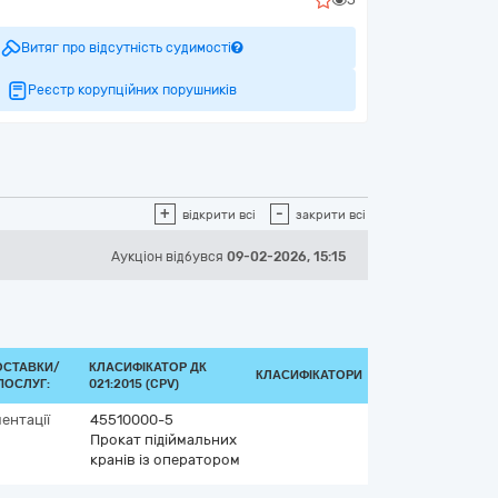
Витяг про відсутність судимості
Реєстр корупційних порушників
+
-
відкрити всі
закрити всі
Аукціон відбувся
09-02-2026, 15:15
ОСТАВКИ/
КЛАСИФІКАТОР ДК
КЛАСИФІКАТОРИ
ПОСЛУГ:
021:2015 (CPV)
ентації
45510000-5
Прокат підіймальних
кранів із оператором