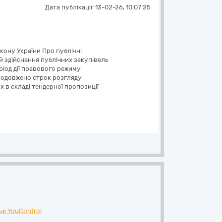
Дата публікації:
13-02-26, 10:07:25
акону України Про публічні
й здійснення публічних закупівель
еріод дії правового режиму
продовжено строк розгляду
х в складі тендерної пропозиції
ьє YouControl