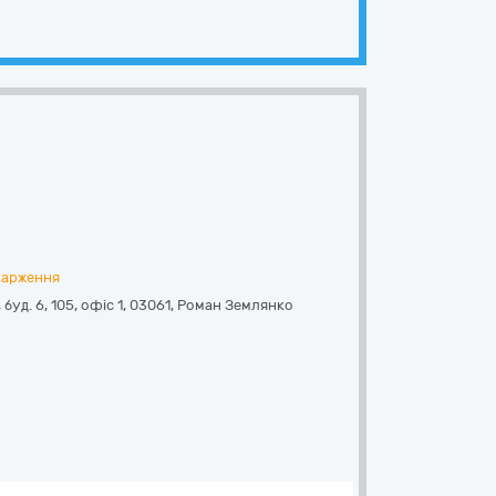
карження
уд. 6, 105, офіс 1
,
03061
,
Роман Землянко