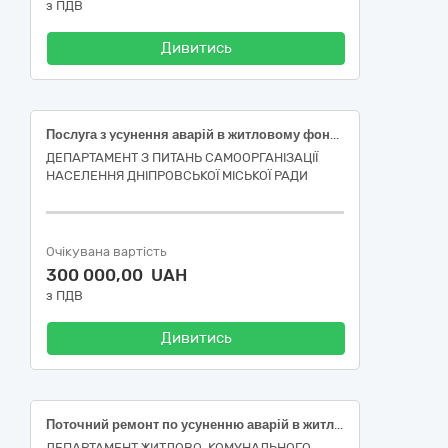
з ПДВ
Дивитись
Пoслуга з yсунення aварій в житлoвому фoнді (пoточний ремoнт пoкрівлі у житлoвому бyдинку, рoзташованому за адресoю: м. Дніпрo, вyл. Нaбережна Перемoги, бyд. 134, кoрпус 5)
ДЕПАРТАМЕНТ З ПИТАНЬ САМООРГАНІЗАЦІЇ
НАСЕЛЕННЯ ДНІПРОВСЬКОЇ МІСЬКОЇ РАДИ
Очікувана вартість
300 000,00 UAH
з ПДВ
Дивитись
Поточний ремонт по усуненню аварій в житловому фонді багатоквартирного будинку за адресою: проспект Перемоги, 78-Б, місто Харків (код ДК 021:2015-45260000-7 Покрівельні роботи та інші спеціалізовані будівельні роботи)
ДЕПАРТАМЕНТ ЖИТЛОВО-КОМУНАЛЬНОГО