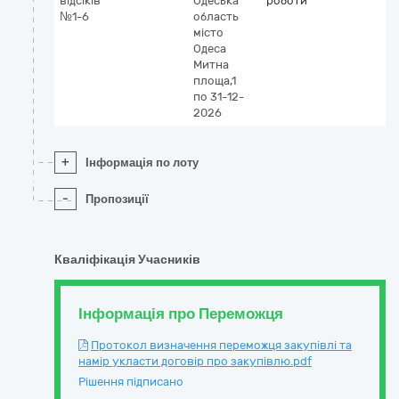
відсіків
Одеська
роботи
№1-6
область
місто
Одеса
Митна
площа,1
по 31-12-
2026
+
Інформація по лоту
-
Пропозиції
Кваліфікація Учасників
Інформація про Переможця
Протокол визначення переможця закупівлі та
намір укласти договір про закупівлю.pdf
Рішення підписано