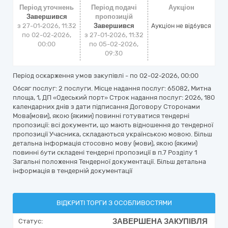
Період уточнень
Період подачі
Аукціон
Завершився
пропозицій
з 27-01-2026, 11:32
Завершився
Аукціон не відбувся
по 02-02-2026,
з 27-01-2026, 11:32
00:00
по 05-02-2026,
09:30
Період оскарження умов закупівлі - по
02-02-2026, 00:00
Обсяг послуг: 2 послуги. Місце надання послуг: 65082, Митна
площа, 1, ДП «Одеський порт» Строк надання послуг: 2026, 180
календарних днів з дати підписання Договору Сторонами
Мова(мови), якою (якими) повинні готуватися тендерні
пропозиції: всі документи, що мають відношення до тендерної
пропозиції Учасника, складаються українською мовою. Більш
детальна інформація стосовно мову (мови), якою (якими)
повинні бути складені тендерні пропозиції в п.7 Розділу 1
Загальні положення Тендерної документації. Більш детальна
інформація в тендерній документації
ВІДКРИТІ ТОРГИ З ОСОБЛИВОСТЯМИ
ЗАВЕРШЕНА ЗАКУПІВЛЯ
Статус: