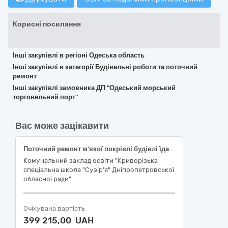
Корисні посилання
Інші закупівлі в регіоні Одеська область
Інші закупівлі в категорії Будівельні роботи та поточний
ремонт
Інші закупівлі замовника ДП "Одеський морський
торговельний порт"
Вас може зацікавити
Поточний ремонт м'якої покрівлі будівлі їдальні КЗО"КСШ"Сузір'я" ДОР" за ДК 021:2015: 45260000-7 Покрівельні роботи та інші спеціалізовані будівельні роботи
Комунальний заклад освіти "Криворізька
спеціальна школа "Сузір'я" Дніпропетровської
обласної ради"
Очікувана вартість
399 215,00 UAH