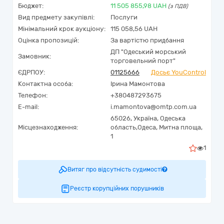
Бюджет:
11 505 855,98
UAH
(з ПДВ)
Вид предмету закупівлі:
Послуги
Мінімальний крок аукціону:
115 058,56 UAH
Оцінка пропозицій:
За вартістю придбання
ДП "Одеський морський
Замовник:
торговельний порт"
ЄДРПОУ:
01125666
Досьє YouControl
Контактна особа:
Iрина Мамонтова
Телефон:
+380487293675
E-mail:
i.mamontova@omtp.com.ua
65026,
Україна
,
Одеська
Місцезнаходження:
область,
Одеса,
Митна площа,
1
1
Витяг про відсутність судимості
Реєстр корупційних порушників