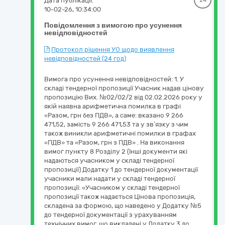
Дата публікації:
24
10-02-26, 10:34:00
Повідомлення з вимогою про усунення
невідповідностей
Протокол рішення УО щодо виявлення
невідповідностей (24 год)
Вимога про усунення невідповідностей: 1. У
складі тендерної пропозиції Учасник надав цінову
пропозицію Вих. №02/02/2 від 02.02.2026 року у
якій наявна арифметична помилка в графі
«Разом, грн без ПДВ», а саме: вказано 9 266
471,52, замість 9 266 471,53 та у зв’язку з чим
також виникли арифметичні помилки в графах
«ПДВ» та «Разом, грн з ПДВ» . На виконання
вимог пункту 8 Розділу 2 (Інші документи які
надаються учасником у складі тендерної
пропозиції) Додатку 1 до тендерної документації
учасники мали надати у складі тендерної
пропозиції: «Учасником у складі тендерної
пропозиції також надається Цінова пропозиція,
складена за формою, що наведено у Додатку №5
до тендерної документації з урахуванням
технічних вимог, що викладені у Додатку 3 до