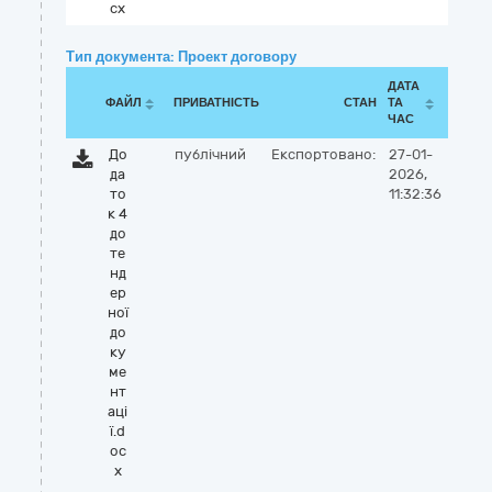
cx
Тип документа: Проект договору
ДАТА
ФАЙЛ
ПРИВАТНІСТЬ
СТАН
ТА
ЧАС
До
публічний
Експортовано:
27-01-
да
2026,
то
11:32:36
к 4
до
те
нд
ер
ної
до
ку
ме
нт
аці
ї.d
oc
x