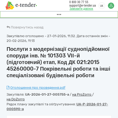
0 800 30 77 55
support@e-tender.ua
UK
Замовити дзвінок
Повернутись назад
Закупівлю оголошено - 27-01-2026, 11:32. Дата останніх змін -
20-02-2026, 11:13
Послуги з модернізації суднопідйомної
споруди інв. № 101303 ⅤІІ-й
(підготовчий) етап, Код ДК 021:2015
45260000-7 Покрівельні роботи та інші
спеціалізовані будівельні роботи
Оголошення про проведення.pdf
Закупівля:
UA-2026-01-27-005755-a
/
на ProZorro
/
на DoZorro
Рядок плану закупівлі та обґрунтування:
UA-P-2026-01-27-
000590-a