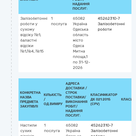
НАДАННЯ
ПОСЛУГ:
Залізобетонні
1
65082
45262310-7
роботи у
послуга
Україна
Залізобетонні
сухому
Одеська
роботи
відсіку №1;
область
баластні
місто
відсіки
Одеса
№1,№4, №15
Митна
площа,1
по 31-12-
2026
АДРЕСА
ДОСТАВКИ /
КОНКРЕТНА
СТРОК
КІЛЬКІСТЬ
КЛАСИФІКАТОР
НАЗВА
ПОСТАВКИ/
/
ДК 021:2015
КЛАСИФ
ПРЕДМЕТА
ВИКОНАННЯ
ОД.ВИМІРУ
(CPV)
ЗАКУПІВЛІ
РОБІТ/
НАДАННЯ
ПОСЛУГ:
Настили
1
65082
45262310-7
сухих
послуга
Україна
Залізобетонні