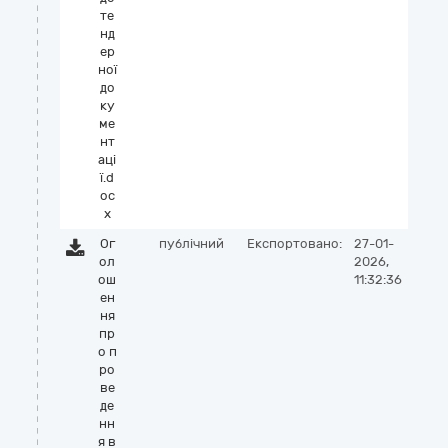
те
нд
ер
ної
до
ку
ме
нт
аці
ї.d
oc
x
Ог
публічний
Експортовано:
27-01-
ол
2026,
ош
11:32:36
ен
ня
пр
о п
ро
ве
де
нн
я в