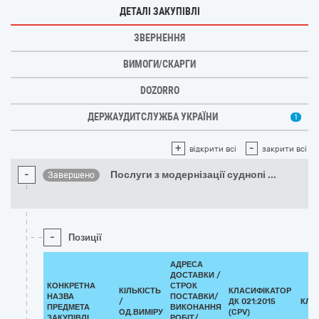
ДЕТАЛІ ЗАКУПІВЛІ
ЗВЕРНЕННЯ
ВИМОГИ/СКАРГИ
DOZORRO
ДЕРЖАУДИТСЛУЖБА УКРАЇНИ
1
+
-
відкрити всі
закрити всі
-
Послуги з модернізації суднопі
...
Завершено
-
Позиції
АДРЕСА
ДОСТАВКИ /
КОНКРЕТНА
СТРОК
КІЛЬКІСТЬ
КЛАСИФІКАТОР
НАЗВА
ПОСТАВКИ/
/
ДК 021:2015
КЛА
ПРЕДМЕТА
ВИКОНАННЯ
ОД.ВИМІРУ
(CPV)
ЗАКУПІВЛІ
РОБІТ/