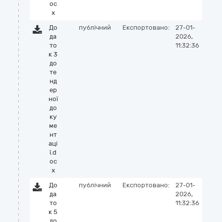
oc
x
До
публічний
Експортовано:
27-01-
да
2026,
то
11:32:36
к 3
до
те
нд
ер
ної
до
ку
ме
нт
аці
ї.d
oc
x
До
публічний
Експортовано:
27-01-
да
2026,
то
11:32:36
к 5
до