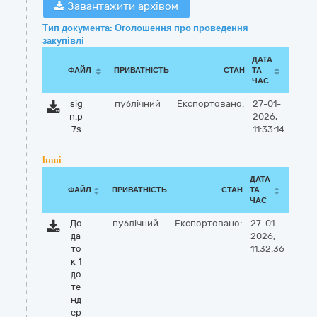
Завантажити архівом
Тип документа: Оголошення про проведення
закупівлі
ДАТА
ФАЙЛ
ПРИВАТНІСТЬ
СТАН
ТА
ЧАС
sig
публічний
Експортовано:
27-01-
n.p
2026,
7s
11:33:14
Інші
ДАТА
ФАЙЛ
ПРИВАТНІСТЬ
СТАН
ТА
ЧАС
До
публічний
Експортовано:
27-01-
да
2026,
то
11:32:36
к 1
до
те
нд
ер