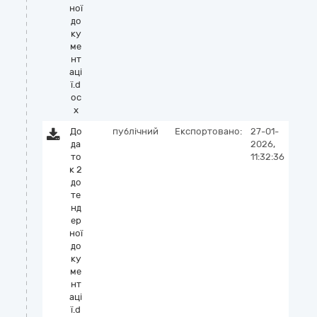
ної
до
ку
ме
нт
аці
ї.d
oc
x
До
публічний
Експортовано:
27-01-
да
2026,
то
11:32:36
к 2
до
те
нд
ер
ної
до
ку
ме
нт
аці
ї.d