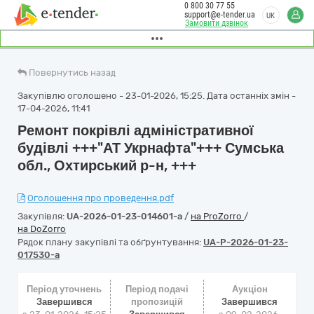
0 800 30 77 55
support@e-tender.ua
UK
Замовити дзвінок
Повернутись назад
Закупівлю оголошено - 23-01-2026, 15:25. Дата останніх змін -
17-04-2026, 11:41
Ремонт покрівлі адміністративної
будівлі +++"АТ Укрнафта"+++ Сумська
обл., Охтирський р-н, +++
Оголошення про проведення.pdf
Закупівля:
UA-2026-01-23-014601-a
/
на ProZorro
/
на DoZorro
Рядок плану закупівлі та обґрунтування:
UA-P-2026-01-23-
017530-a
Період уточнень
Період подачі
Аукціон
Завершився
пропозицій
Завершився