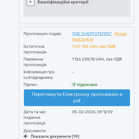
+
Кваліфікаційні критерії
Пропозицію подав:
ТОВ "ЕНЕРГОТЕПЛО"
Досьє
YouControl
Остаточна
1 017 128
UAH,
без ПДВ
пропозиція:
Первинна
1 126 238,78 UAH,
без ПДВ
пропозиція:
Інформація про
-
субпідрядника:
Підпис:
підписано
Переглянути Електронну пропозицію в
pdf
Дата та час
05-02-2026, 09:12:59
подання
пропозиції:
Документи:
Показати документи (19)