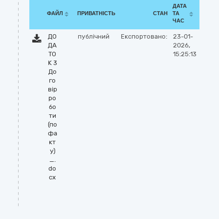
ДАТА
ФАЙЛ
ПРИВАТНІСТЬ
СТАН
ТА
ЧАС
ДО
публічний
Експортовано:
23-01-
ДА
2026,
ТО
15:25:13
К 3
До
го
вір
ро
бо
ти
(по
фа
кт
у)
_.
do
cx