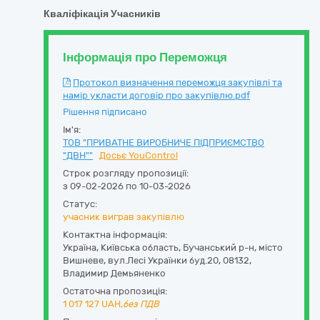
Кваліфікація Учасників
Інформація про Переможця
Протокол визначення переможця закупівлі та
намір укласти договір про закупівлю.pdf
Рішення підписано
Ім'я:
ТОВ "ПРИВАТНЕ ВИРОБНИЧЕ ПІДПРИЄМСТВО
"ДВН""
Досьє YouControl
Строк розгляду пропозиції:
з 09-02-2026 по 10-03-2026
Статус:
учасник виграв закупівлю
Контактна інформація:
Україна
,
Київська область
,
Бучанський р-н, місто
Вишневе,
вул.Лесі Українки буд.20
,
08132
,
Владимир Демьяненко
Остаточна пропозиція:
1 017 127
UAH,
без ПДВ