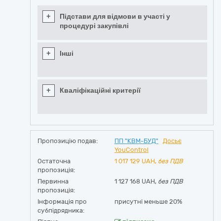
+
Підстави для відмови в участі у
процедурі закупівлі
+
Інші
+
Кваліфікаційні критерії
Пропозицію подав:
ПП "КВМ-БУД"
Досьє
YouControl
Остаточна
1 017 129
UAH,
без ПДВ
пропозиція:
Первинна
1 127 168 UAH,
без ПДВ
пропозиція:
Інформація про
присутні меньше 20%
субпідрядника: