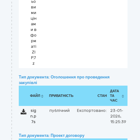
ьо
ви
ми
цін
ам
и в
фо
рм
аті
ZI
P.7
z
Тип документа: Оголошення про проведення
закупівлі
ДАТА
ФАЙЛ
ПРИВАТНІСТЬ
СТАН
ТА
ЧАС
sig
публічний
Експортовано:
23-01-
n.p
2026,
7s
15:25:39
Тип документа: Проект договору