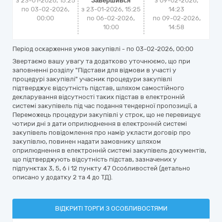
з 23-01-2026, 15:25
Завершився
з
09-02-2026,
по 03-02-2026,
з 23-01-2026, 15:25
14:23
00:00
по 06-02-2026,
по
09-02-2026,
10:00
14:58
Період оскарження умов закупівлі - по
03-02-2026, 00:00
Звертаємо вашу увагу та додатково уточнюємо, що при
заповненні розділу "Підстави для відмови в участі у
процедурі закупівлі" учасник процедури закупівлі
підтверджує відсутність підстав, шляхом самостійного
декларування відсутності таких підстав в електронній
системі закупівель під час подання тендерної пропозиції, а
Переможець процедури закупівлі у строк, що не перевищує
чотири дні з дати оприлюднення в електронній системі
закупівель повідомлення про намір укласти договір про
закупівлю, повинен надати замовнику шляхом
оприлюднення в електронній системі закупівель документів,
що підтверджують відсутність підстав, зазначених у
підпунктах 3, 5, 6 і 12 пункту 47 Особливостей (детально
описано у додатку 2 та 4 до ТД).
ВІДКРИТІ ТОРГИ З ОСОБЛИВОСТЯМИ