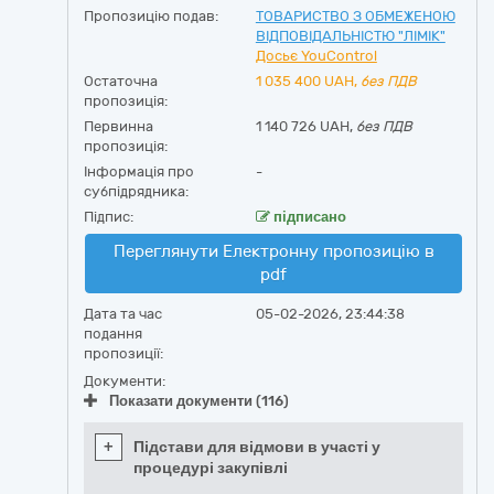
Пропозицію подав:
ТОВАРИСТВО З ОБМЕЖЕНОЮ
ВІДПОВІДАЛЬНІСТЮ "ЛІМІК"
Досьє YouControl
Остаточна
1 035 400
UAH,
без ПДВ
пропозиція:
Первинна
1 140 726 UAH,
без ПДВ
пропозиція:
Інформація про
-
субпідрядника:
Підпис:
підписано
Переглянути Електронну пропозицію в
pdf
Дата та час
05-02-2026, 23:44:38
подання
пропозиції:
Документи:
Показати документи (116)
+
Підстави для відмови в участі у
процедурі закупівлі