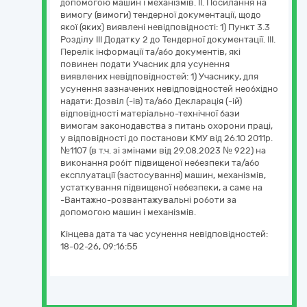
допомогою машин і механізмів. ІІ. Посилання на
вимогу (вимоги) тендерної документації, щодо
якої (яких) виявлені невідповідності: 1) Пункт 3.3
Розділу ІІІ Додатку 2 до Тендерної документації. ІІІ.
Перелік інформації та/або документів, які
повинен подати Учасник для усунення
виявлених невідповідностей: 1) Учаснику, для
усунення зазначених невідповідностей необхідно
надати: Дозвіл (-ів) та/або Декларація (-ій)
відповідності матеріально-технічної бази
вимогам законодавства з питань охорони праці,
у відповідності до постанови КМУ від 26.10 2011р.
№1107 (в т.ч. зі змінами від 29.08.2023 № 922) на
виконання робіт підвищеної небезпеки та/або
експлуатації (застосування) машин, механізмів,
устаткування підвищеної небезпеки, а саме на
-Вантажно-розвантажувальні роботи за
допомогою машин і механізмів.
Кінцева дата та час усунення невідповідностей:
18-02-26, 09:16:55