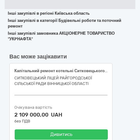
Інші закупівлі в регіоні Київська область
Інші закупівлі в категорії Будівельні роботи та поточний
ремонт
Інші закупівлі замовника АКЦІОНЕРНЕ ТОВАРИСТВО
"УКPНAФТА"
Вас може зацікавити
Капітальний ремонт котельні Ситковецького ліцею Райгородської сільської ради Вінницької області за адресою: Україна, Вінницька обл., Гайсинський р-н, селище Ситківці, вул. І. Франка, 5
СИТКОВЕЦЬКИЙ ЛІЦЕЙ РАЙГОРОДСЬКОЇ
СІЛЬСЬКОЇ РАДИ ВІННИЦЬКОЇ ОБЛАСТІ
Очікувана вартість
2 109 000,00 UAH
без ПДВ
Дивитись