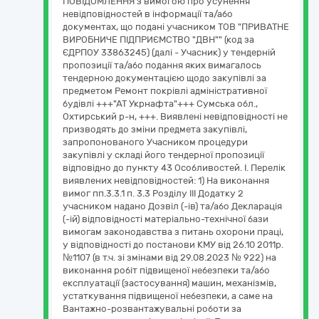
ПОВІДОМЛЕННЯ з вимогою про усунення
невідповідностей в інформації та/або
документах, що подані учасником ТОВ "ПРИВАТНЕ
ВИРОБНИЧЕ ПІДПРИЄМСТВО "ДВН"" (код за
ЄДРПОУ 33863245) (далі - Учасник) у тендерній
пропозиції та/або подання яких вимагалось
тендерною документацією щодо закупівлі за
предметом Ремонт покрівлі адміністративної
будівлі +++"АТ Укрнафта"+++ Сумська обл.,
Охтирський р-н, +++. Виявлені невідповідності не
призводять до зміни предмета закупівлі,
запропонованого Учасником процедури
закупівлі у складі його тендерної пропозиції
відповідно до пункту 43 Особливостей. І. Перелік
виявлених невідповідностей: 1) На виконання
вимог пп.3.3.1 п. 3.3 Розділу ІІІ Додатку 2
учасником надано Дозвіл (-ів) та/або Декларація
(-ій) відповідності матеріально-технічної бази
вимогам законодавства з питань охорони праці,
у відповідності до постанови КМУ від 26.10 2011р.
№1107 (в т.ч. зі змінами від 29.08.2023 № 922) на
виконання робіт підвищеної небезпеки та/або
експлуатації (застосування) машин, механізмів,
устаткування підвищеної небезпеки, а саме на
Вантажно-розвантажувальні роботи за