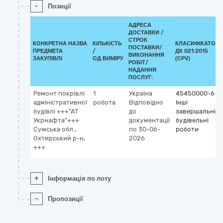
-
Позиції
АДРЕСА
ДОСТАВКИ /
СТРОК
КОНКРЕТНА НАЗВА
КІЛЬКІСТЬ
КЛАСИФІКАТОР
ПОСТАВКИ/
ПРЕДМЕТА
/
ДК 021:2015
ВИКОНАННЯ
ЗАКУПІВЛІ
ОД.ВИМІРУ
(CPV)
РОБІТ/
НАДАННЯ
ПОСЛУГ:
Ремонт покрівлі
1
Україна
45450000-6
адміністративної
робота
Відповідно
Інші
будівлі +++"АТ
до
завершальні
Укрнафта"+++
документації
будівельні
Сумська обл.,
по 30-06-
роботи
Охтирський р-н,
2026
+++
+
Інформація по лоту
-
Пропозиції