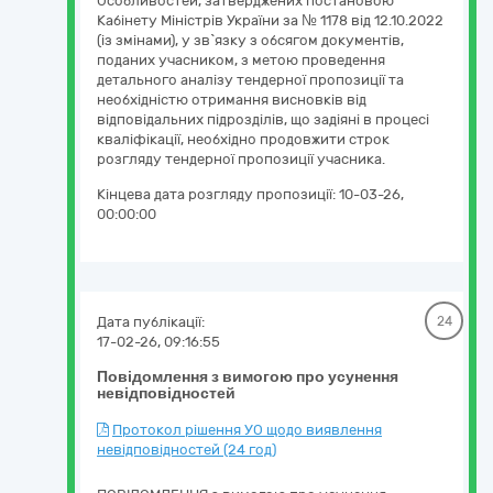
Особливостей, затверджених постановою
Кабінету Міністрів України за № 1178 від 12.10.2022
(із змінами), у зв`язку з обсягом документів,
поданих учасником, з метою проведення
детального аналізу тендерної пропозиції та
необхідністю отримання висновків від
відповідальних підрозділів, що задіяні в процесі
кваліфікації, необхідно продовжити строк
розгляду тендерної пропозиції учасника.
Кінцева дата розгляду пропозиції:
10-03-26,
00:00:00
Дата публікації:
24
17-02-26, 09:16:55
Повідомлення з вимогою про усунення
невідповідностей
Протокол рішення УО щодо виявлення
невідповідностей (24 год)