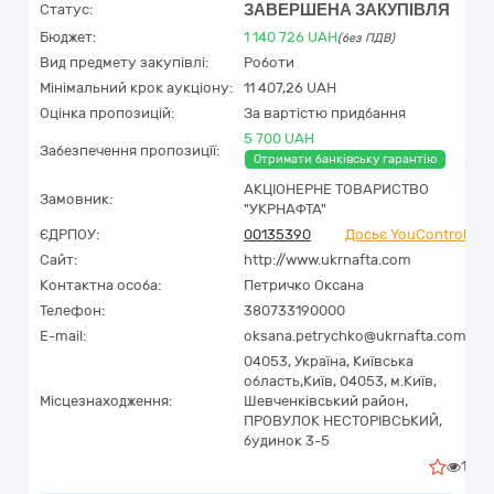
ЗАВЕРШЕНА ЗАКУПІВЛЯ
Статус:
Бюджет:
1 140 726
UAH
(без ПДВ)
Вид предмету закупівлі:
Роботи
Мінімальний крок аукціону:
11 407,26 UAH
Оцінка пропозицій:
За вартістю придбання
5 700 UAH
Забезпечення пропозиції:
Отримати банківську гарантію
АКЦІОНЕРНЕ ТОВАРИСТВО
Замовник:
"УКPНAФТА"
ЄДРПОУ:
00135390
Досьє YouControl
Сайт:
http://www.ukrnafta.com
Контактна особа:
Петричко Оксана
Телефон:
380733190000
E-mail:
oksana.petrychko@ukrnafta.com
04053,
Україна
,
Київська
область,
Київ,
04053, м.Київ,
Місцезнаходження:
Шевченківський район,
ПРОВУЛОК НЕСТОРІВСЬКИЙ,
будинок 3-5
1