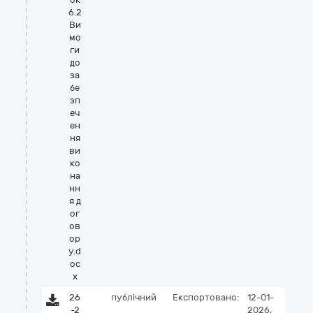
6.2
Ви
мо
ги
до
за
бе
зп
еч
ен
ня
ви
ко
на
нн
я д
ог
ов
ор
у.d
oc
x
26
публічний
Експортовано:
12-01-
-2
2026,