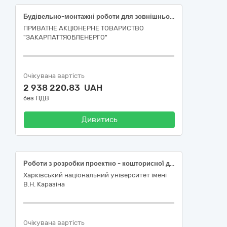
Будівельно-монтажні роботи для зовнішнього електропостачання нежитлових приміщень, за адресою: Ужгородський р-н, Баранинська ТГ, с. Баранинці, вул. Центральна, 150 А (2124880300:10:014:0018) (Нестандартне приєднання)
ПРИВАТНЕ АКЦІОНЕРНЕ ТОВАРИСТВО
"ЗАКАРПАТТЯОБЛЕНЕРГО"
Очікувана вартість
2 938 220,83 UAH
без ПДВ
Дивитись
Роботи з розробки проектно - кошторисної документації по об’єкту: «Ремонт (реставраційний) інженерних мереж і систем опалення нежитлової будівлі літ. «А-8/12» пам’ятки містобудування та архітектури місцевого значення «Будівля Академії імені Говорова ( охоронний № 7375-Ха) Харківського національного університету імені В.Н. Каразіна за адресою: м. Харків, майдан свободи, 6 (інв. № 103100090)»
Харківський національний університет імені
В.Н. Каразіна
Очікувана вартість