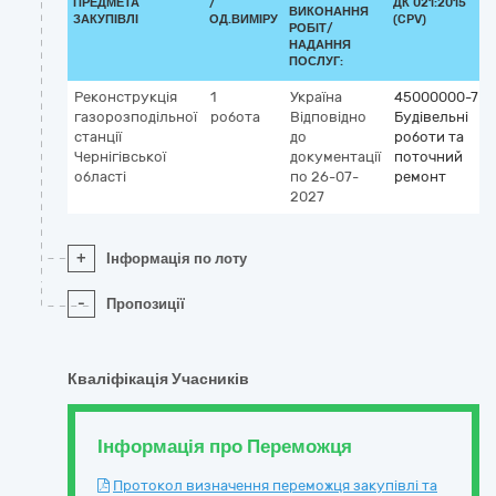
ПРЕДМЕТА
/
ДК 021:2015
ВИКОНАННЯ
ЗАКУПІВЛІ
ОД.ВИМІРУ
(CPV)
РОБІТ/
НАДАННЯ
ПОСЛУГ:
Реконструкція
1
Україна
45000000-7
газорозподільної
робота
Відповідно
Будівельні
станції
до
роботи та
Чернігівської
документації
поточний
області
по 26-07-
ремонт
2027
+
Інформація по лоту
-
Пропозиції
Кваліфікація Учасників
Інформація про Переможця
Протокол визначення переможця закупівлі та