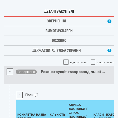
ДЕТАЛІ ЗАКУПІВЛІ
ЗВЕРНЕННЯ
1
ВИМОГИ/СКАРГИ
DOZORRO
ДЕРЖАУДИТСЛУЖБА УКРАЇНИ
1
+
-
відкрити всі
закрити всі
-
Реконструкція газорозподільної
...
Завершено
-
Позиції
АДРЕСА
ДОСТАВКИ /
СТРОК
КОНКРЕТНА НАЗВА
КІЛЬКІСТЬ
КЛАСИФІКАТОР
ПОСТАВКИ/