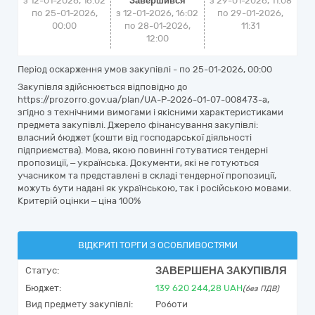
з 12-01-2026, 16:02
Завершився
з
29-01-2026, 11:08
по 25-01-2026,
з 12-01-2026, 16:02
по
29-01-2026,
00:00
по 28-01-2026,
11:31
12:00
Період оскарження умов закупівлі - по
25-01-2026, 00:00
Закупівля здійснюється відповідно до
https://prozorro.gov.ua/plan/UA-P-2026-01-07-008473-a,
згідно з технічними вимогами і якісними характеристиками
предмета закупівлі. Джерело фінансування закупівлі:
власний бюджет (кошти від господарської діяльності
підприємства). Мова, якою повинні готуватися тендерні
пропозиції, – українська. Документи, які не готуються
учасником та представлені в складі тендерної пропозиції,
можуть бути надані як українською, так і російською мовами.
Критерій оцінки – ціна 100%
ВІДКРИТІ ТОРГИ З ОСОБЛИВОСТЯМИ
ЗАВЕРШЕНА ЗАКУПІВЛЯ
Статус:
Бюджет:
139 620 244,28
UAH
(без ПДВ)
Вид предмету закупівлі:
Роботи