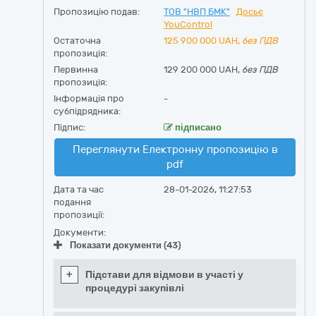
Пропозицію подав:
ТОВ "НВП БМК"
Досьє
YouControl
Остаточна
125 900 000
UAH,
без ПДВ
пропозиція:
Первинна
129 200 000 UAH,
без ПДВ
пропозиція:
Інформація про
-
субпідрядника:
Підпис:
підписано
Переглянути Електронну пропозицію в
pdf
Дата та час
28-01-2026, 11:27:53
подання
пропозиції:
Документи:
Показати документи (43)
+
Підстави для відмови в участі у
процедурі закупівлі