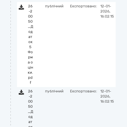
26
публічний
Експортовано:
12-01-
-2
2026,
00
16:02:15
50
_Д
од
ат
ок
5
Фо
рм
а о
цін
ки.
pd
f
26
публічний
Експортовано:
12-01-
-2
2026,
00
16:02:15
50
_Д
од
ат
ок