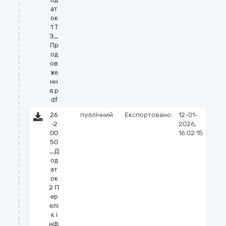
ат
ок
1 Т
З_
Пр
од
ов
же
нн
я.p
df
26
публічний
Експортовано:
12-01-
-2
2026,
00
16:02:15
50
_Д
од
ат
ок
2 П
ер
елі
к і
нф