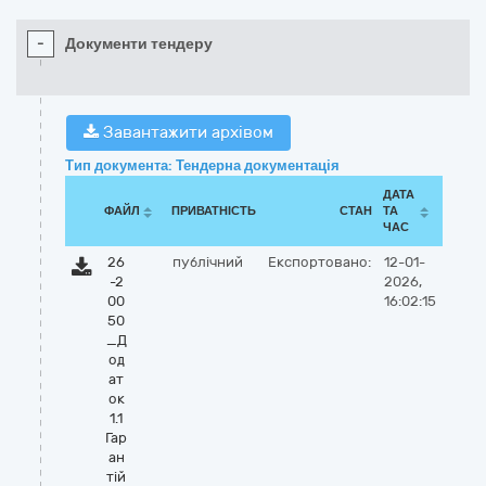
-
Документи тендеру
Завантажити архівом
Тип документа: Тендерна документація
ДАТА
ФАЙЛ
ПРИВАТНІСТЬ
СТАН
ТА
ЧАС
26
публічний
Експортовано:
12-01-
-2
2026,
00
16:02:15
50
_Д
од
ат
ок
1.1
Гар
ан
тій