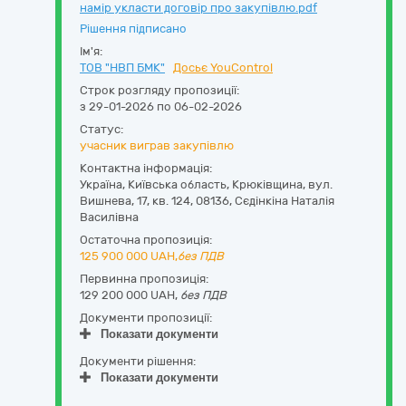
намір укласти договір про закупівлю.pdf
Рішення підписано
Ім'я:
ТОВ "НВП БМК"
Досьє YouControl
Строк розгляду пропозиції:
з 29-01-2026 по 06-02-2026
Статус:
учасник виграв закупівлю
Контактна інформація:
Україна
,
Київська область
,
Крюківщина,
вул.
Вишнева, 17, кв. 124
,
08136
,
Сєдінкіна Наталія
Василівна
Остаточна пропозиція:
125 900 000
UAH,
без ПДВ
Первинна пропозиція:
129 200 000 UAH,
без ПДВ
Документи пропозиції:
Показати документи
Документи рішення:
Показати документи