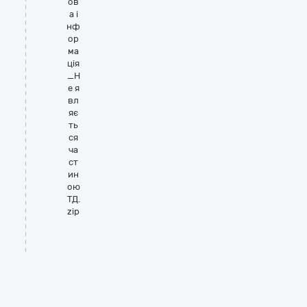
ов
а і
нф
ор
ма
ція
_Н
е я
вл
яє
ть
ся
ча
ст
ин
ою
ТД.
zip