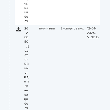
ор
ма
ції.
do
cx
26
публічний
Експортовано:
12-01-
-2
2026,
00
16:02:15
50
_Д
од
ат
ок
3 В
им
ог
и д
о п
ер
ем
ож
ця.
do
cx