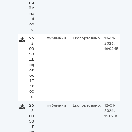
ни
й л
ис
т.d
oc
x
26
публічний
Експортовано:
12-01-
-2
2026,
00
16:02:15
50
_Д
од
ат
ок
1 Т
З.d
oc
x
26
публічний
Експортовано:
12-01-
-2
2026,
00
16:02:15
50
_Д
од