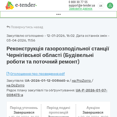
0 800 30 77 55
support@e-tender.ua
UK
Замовити дзвінок
Повернутись назад
Закупівлю оголошено - 12-01-2026, 16:02. Дата останніх змін -
03-04-2026, 11:56
Реконструкція газорозподільної станції
Чернігівської області (Будівельні
роботи та поточний ремонт)
Оголошення про проведення.pdf
Закупівля:
UA-2026-01-12-008665-a
/
на ProZorro
/
на DoZorro
Рядок плану закупівлі та обґрунтування:
UA-P-2026-01-07-
008473-a
Період уточнень
Період подачі
Аукціон
Завершився
пропозицій
Завершився