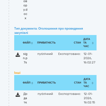
ов
ор
у.d
oc
x
Тип документа: Оголошення про проведення
закупівлі
ДАТА
ФАЙЛ
ПРИВАТНІСТЬ
СТАН
ТА
ЧАС
sig
публічний
Експортовано:
12-01-
n.p
2026,
7s
16:02:27
Інші
ДАТА
ФАЙЛ
ПРИВАТНІСТЬ
СТАН
ТА
ЧАС
До
публічний
Експортовано:
12-01-
да
2026,
тк
16:02:15