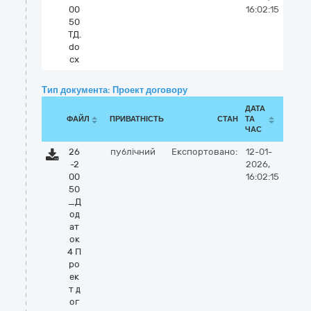
00
16:02:15
50
ТД.
do
cx
Тип документа: Проект договору
ДАТА
ФАЙЛ
ПРИВАТНІСТЬ
СТАН
ТА
ЧАС
26
публічний
Експортовано:
12-01-
-2
2026,
00
16:02:15
50
_Д
од
ат
ок
4 П
ро
ек
т д
ог