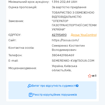
Мінімальний крок аукціону:
1 396 202,44 UAH
Оцінка пропозицій:
За вартістю придбання
ТОВАРИСТВО З ОБМЕЖЕНОЮ
ВІДПОВІДАЛЬНІСТЮ
Замовник:
"ОПЕРАТОР
ГАЗОТРАНСПОРТНОЇ СИСТЕМИ
УКРАЇНИ"
ЄДРПОУ:
42795490
Досьє YouControl
Сайт:
https://tsoua.com/
Семеренко Костянтин
Контактна особа:
Володимирович
Телефон:
380442986469
E-mail:
SEMERENKO-KV@TSOUA.COM
Україна
,
Київська
Місцезнаходження:
область,
Київ,
8
Витяг про відсутність судимості
Реєстр корупційних порушників