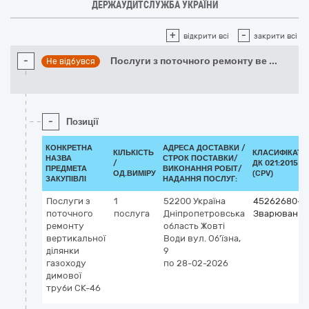
ДЕРЖАУДИТСЛУЖБА УКРАЇНИ
+
-
відкрити всі
закрити всі
-
Послуги з поточного ремонту ве
...
Не відбувся
-
Позиції
КОНКРЕТНА
АДРЕСА ДОСТАВКИ /
КІЛЬКІСТЬ
КЛАСИФІКАТО
НАЗВА
СТРОК ПОСТАВКИ/
/
ДК 021:2015
ПРЕДМЕТА
ВИКОНАННЯ РОБІТ/
ОД.ВИМІРУ
(CPV)
ЗАКУПІВЛІ
НАДАННЯ ПОСЛУГ:
Послуги з
1
52200
Україна
45262680-1
поточного
послуга
Дніпропетровська
Зварювання
ремонту
область
Жовті
вертикальної
Води
вул. Об'їзна,
ділянки
9
газоходу
по 28-02-2026
димової
труби СК-46