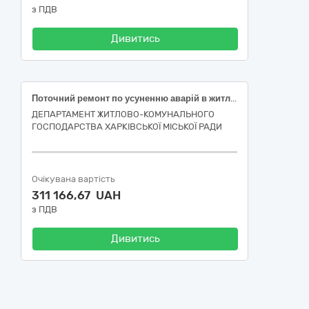
з ПДВ
Дивитись
Поточний ремонт по усуненню аварій в житловому фонді багатоквартирного будинку за адресою: вулиця Воскресенська, 31, місто Харків (код ДК 021:2015-45260000-7 Покрівельні роботи та інші спеціалізовані будівельні роботи)
ДЕПАРТАМЕНТ ЖИТЛОВО-КОМУНАЛЬНОГО
ГОСПОДАРСТВА ХАРКІВСЬКОЇ МІСЬКОЇ РАДИ
Очікувана вартість
311 166,67 UAH
з ПДВ
Дивитись