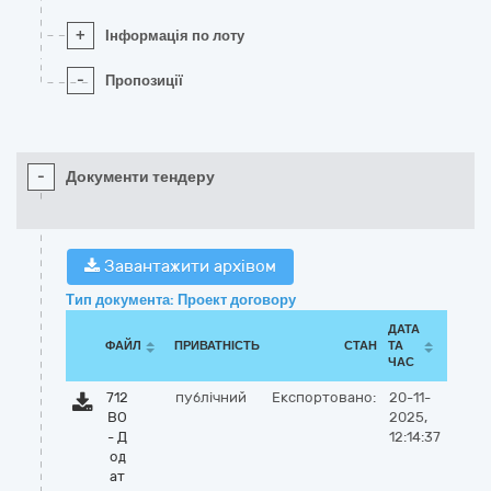
+
Інформація по лоту
-
Пропозиції
-
Документи тендеру
Завантажити архівом
Тип документа: Проект договору
ДАТА
ФАЙЛ
ПРИВАТНІСТЬ
СТАН
ТА
ЧАС
712
публічний
Експортовано:
20-11-
ВО
2025,
- Д
12:14:37
од
ат