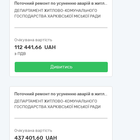
Поточний ремонт по усуненню аварій в житловому фонді багатоквартирного будинку за адресою: вулиця Ковтуна, 19, місто Харків (код ДК 021:2015-45260000-7 Покрівельні роботи та інші спеціалізовані будівельні роботи)
ДЕПАРТАМЕНТ ЖИТЛОВО-КОМУНАЛЬНОГО
ГОСПОДАРСТВА ХАРКІВСЬКОЇ МІСЬКОЇ РАДИ
Очікувана вартість
112 441,66 UAH
з ПДВ
Дивитись
Поточний ремонт по усуненню аварій в житловому фонді багатоквартирного будинку за адресою: вулиця Світла, 2, місто Харків (код ДК 021:2015-45260000-7 Покрівельні роботи та інші спеціалізовані будівельні роботи)
ДЕПАРТАМЕНТ ЖИТЛОВО-КОМУНАЛЬНОГО
ГОСПОДАРСТВА ХАРКІВСЬКОЇ МІСЬКОЇ РАДИ
Очікувана вартість
437 401,60 UAH