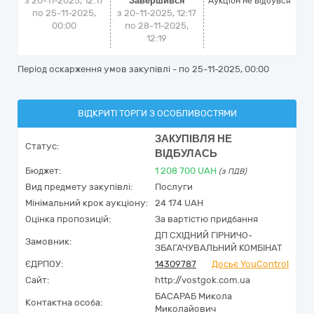
з 20-11-2025, 12:17
Завершився
Аукціон не відбувся
по 25-11-2025,
з 20-11-2025, 12:17
00:00
по 28-11-2025,
12:19
Період оскарження умов закупівлі - по
25-11-2025, 00:00
ВІДКРИТІ ТОРГИ З ОСОБЛИВОСТЯМИ
ЗАКУПІВЛЯ НЕ
Статус:
ВІДБУЛАСЬ
Бюджет:
1 208 700
UAH
(з ПДВ)
Вид предмету закупівлі:
Послуги
Мінімальний крок аукціону:
24 174 UAH
Оцінка пропозицій:
За вартістю придбання
ДП СХІДНИЙ ГІРНИЧО-
Замовник:
ЗБАГАЧУВАЛЬНИЙ КОМБІНАТ
ЄДРПОУ:
14309787
Досьє YouControl
Сайт:
http://vostgok.com.ua
БАСАРАБ Микола
Контактна особа:
Миколайович