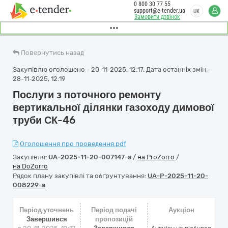
0 800 30 77 55
support@e-tender.ua
UK
Замовити дзвінок
Повернутись назад
Закупівлю оголошено - 20-11-2025, 12:17. Дата останніх змін -
28-11-2025, 12:19
Послуги з поточного ремонту
вертикальної ділянки газоходу димової
труби СК-46
Оголошення про проведення.pdf
Закупівля:
UA-2025-11-20-007147-a
/
на ProZorro
/
на DoZorro
Рядок плану закупівлі та обґрунтування:
UA-P-2025-11-20-
008229-a
Період уточнень
Період подачі
Аукціон
Завершився
пропозицій