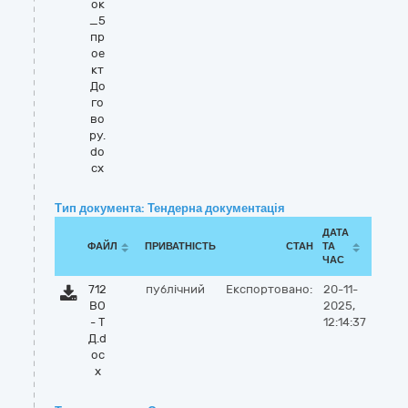
ок
_5
пр
ое
кт
До
го
во
ру.
do
cx
Тип документа: Тендерна документація
ДАТА
ФАЙЛ
ПРИВАТНІСТЬ
СТАН
ТА
ЧАС
712
публічний
Експортовано:
20-11-
ВО
2025,
- Т
12:14:37
Д.d
oc
x