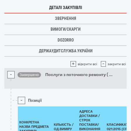
ДЕТАЛІ ЗАКУПІВЛІ
ЗВЕРНЕННЯ
ВИМОГИ/СКАРГИ
DOZORRO
ДЕРЖАУДИТСЛУЖБА УКРАЇНИ
+
-
відкрити всі
закрити всі
-
Послуги з поточного ремонту (
...
Завершено
-
Позиції
АДРЕСА
ДОСТАВКИ /
СТРОК
КОНКРЕТНА
КІЛЬКІСТЬ /
ПОСТАВКИ/
КЛАСИФІКАТО
НАЗВА ПРЕДМЕТА
ОД.ВИМІРУ
ВИКОНАННЯ
021:2015 (CPV)