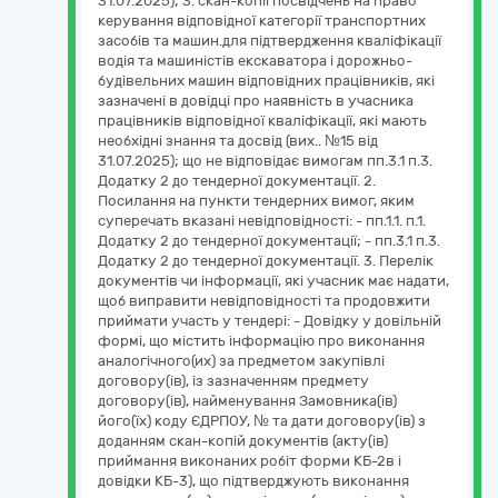
31.07.2025); 3. скан-копії посвідчень на право
керування відповідної категорії транспортних
засобів та машин.для підтвердження кваліфікації
водія та машиністів екскаватора і дорожньо-
будівельних машин відповідних працівників, які
зазначені в довідці про наявність в учасника
працівників відповідної кваліфікації, які мають
необхідні знання та досвід (вих.. №15 від
31.07.2025); що не відповідає вимогам пп.3.1 п.3.
Додатку 2 до тендерної документації. 2.
Посилання на пункти тендерних вимог, яким
суперечать вказані невідповідності: - пп.1.1. п.1.
Додатку 2 до тендерної документації; - пп.3.1 п.3.
Додатку 2 до тендерної документації. 3. Перелік
документів чи інформації, які учасник має надати,
щоб виправити невідповідності та продовжити
приймати участь у тендері: - Довідку у довільній
формі, що містить інформацію про виконання
аналогічного(их) за предметом закупівлі
договору(ів), із зазначенням предмету
договору(ів), найменування Замовника(ів)
його(їх) коду ЄДРПОУ, № та дати договору(ів) з
доданням скан-копій документів (акту(ів)
приймання виконаних робіт форми КБ-2в і
довідки КБ-3), що підтверджують виконання