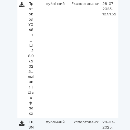
Пр
публічний
Експортовано:
28-07-
от
2025,
ок
12:51:52
ол
УО
68
_1
_
Ш
_2
8.0
7.2
02
5_
змі
ни
1 Т
Д а
с
ф.
do
cx
ТД
публічний
Експортовано:
28-07-
ЗМ
2025,