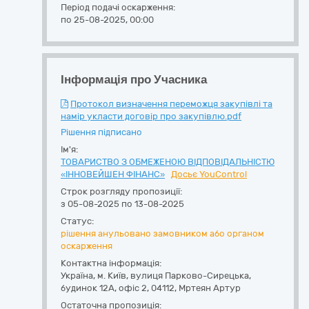
Період подачі оскарження:
по 25-08-2025, 00:00
Інформація про Учасника
Протокол визначення переможця закупівлі та
намір укласти договір про закупівлю.pdf
Рішення підписано
Ім'я:
ТОВАРИСТВО З ОБМЕЖЕНОЮ ВІДПОВІДАЛЬНІСТЮ
«ІННОВЕЙШЕН ФІНАНС»
Досьє YouControl
Строк розгляду пропозиції:
з 05-08-2025 по 13-08-2025
Статус:
рішення анульовано замовником або органом
оскарження
Контактна інформація:
Україна
,
м. Київ
,
вулиця Парково-Сирецька,
будинок 12А, офіс 2
,
04112
,
Мртеян Артур
Остаточна пропозиція: