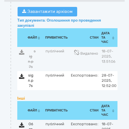
Завантажити архівом
Тип документа: Оголошення про проведення
закупівлі
ДАТА
ФАЙЛ
ПРИВАТНІСТЬ
СТАН
ТА
ЧАС
s
публічний
18-07-
Видалено
ig
2025,
n.p
13:51:06
7s
sig
публічний
Експортовано:
28-07-
n.p
2025,
7s
12:52:00
Інші
ДАТА
ФАЙЛ
ПРИВАТНІСТЬ
СТАН
ТА
ЧАС
Об
публічний
Експортовано:
18-07-