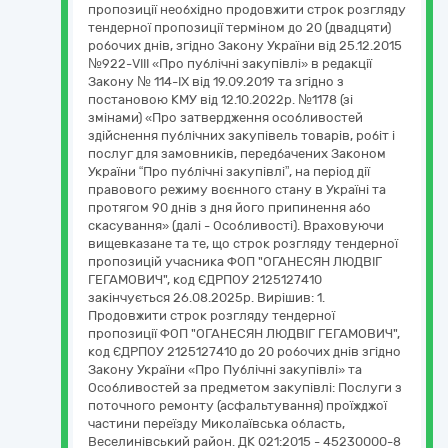
пропозиції необхідно продовжити строк розгляду
тендерної пропозиції терміном до 20 (двадцяти)
робочих днів, згідно Закону України від 25.12.2015
№922-VIII «Про публічні закупівлі» в редакції
Закону № 114-IX від 19.09.2019 та згідно з
постановою КМУ від 12.10.2022р. №1178 (зі
змінами) «Про затвердження особливостей
здійснення публічних закупівель товарів, робіт і
послуг для замовників, передбачених Законом
України “Про публічні закупівлі”, на період дії
правового режиму воєнного стану в Україні та
протягом 90 днів з дня його припинення або
скасування» (далі - Особливості). Враховуючи
вищевказане та те, що строк розгляду тендерної
пропозицій учасника ФОП "ОГАНЕСЯН ЛЮДВІГ
ГЕГАМОВИЧ", код ЄДРПОУ 2125127410
закінчується 26.08.2025р. Вирішив: 1.
Продовжити строк розгляду тендерної
пропозиції ФОП "ОГАНЕСЯН ЛЮДВІГ ГЕГАМОВИЧ",
код ЄДРПОУ 2125127410 до 20 робочих днів згідно
Закону України «Про Публічні закупівлі» та
Особливостей за предметом закупівлі: Послуги з
поточного ремонту (асфальтування) проїжджої
частини переїзду Миколаївська область,
Веселинівський район. ДК 021:2015 - 45230000-8