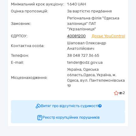
Мінімальний крок аукціону:
1 640 UAH
Оцінка пропозицій:
За вартістю придбання
Регіональна філія "Одеська
Замовник:
залізниця" ПАТ
"Укрзалізниця"
ЄДРПОУ:
40081200
Досьє YouControl
Шаповал Олександр
Контактна особа:
Анатолійович
Телефон:
38 048 727 36 65
E-mail:
tender@odz.gov.ua
Україна
,
Одеська
область,
Одеса,
Україна, м.
Місцезнаходження:
Одеса, вул. Пантелемонівська
19
2
Витяг про відсутність судимості
Реєстр корупційних порушників