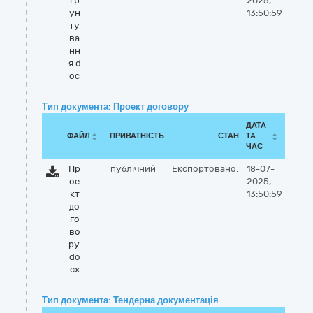
гр
2025,
ун
13:50:59
ту
ва
нн
я.d
oc
Тип документа: Проект договору
ДАТА
ФАЙЛ
ПРИВАТНІСТЬ
СТАН
ТА
ЧАС
Пр
публічний
Експортовано:
18-07-
ое
2025,
кт
13:50:59
до
го
во
ру.
do
cx
Тип документа: Тендерна документація