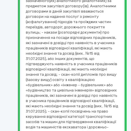
зазначеного(их) аналогічного (аналогічних) за
предметом закупівлі договору(ів). Аналогічними
договорами в даній закупівлі вважаються
договори на надання послуг з ремонту
(асфальтування) підходів та проїжджих частин
переїздів, автодоріг, дорожнього покриття
вулиць; - накази (розпорядчі документи) про
призначення на посади відповідних працівників,
які зазначені в довідці про наявність в учасника
працівників відповідної кваліфікації, які мають
необхідні знання та досвід (вих.. №15 від
31.07.2025), або інших документів, що
підтверджують наявність в учасника працівників
відповідної кваліфікації, які мають необхідні
знання та досвід; - скан-копії дипломів про вищу
(базову вищу) освіту з кваліфікацією
«будівельник» або «інженер - будівельник» або
«будівництво та цивільна інженерія» відповідних
працівників, які зазначені в довідці про наявність
в учасника працівників відповідної кваліфікації,
які мають необхідні знання та досвід (вих.. №15 від
31.07.2025); - скан-копії посвідчень на право
керування відповідної категорії транспортних
засобів та машин.для підтвердження кваліфікації
водія та машиністів екскаватора і дорожньо-