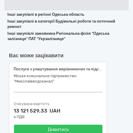
Інші закупівлі в регіоні Одеська область
Інші закупівлі в категорії Будівельні роботи та поточний
ремонт
Інші закупівлі замовника Регіональна філія "Одеська
залізниця" ПАТ "Укрзалізниця"
Вас може зацікавити
Послуги з улаштування вирівнюючих та підстильних шарів основи та улаштування асфальтобетонного покриття доріг (проїжджої частини вулиць, внутрішньоквартальних проїздів та тротуарів) у місцях завершеного ремонту на мережах (комунікаціях) на вулицях м. Миколаєва (за ДК 021:2015-45230000-8 Будівництво трубопроводів, ліній зв'язку та електропередач, шосе, доріг, аеродромів і залізничних доріг; вирівнювання поверхонь)
Міське комунальне підприємство
"Миколаївводоканал"
Очікувана вартість
13 121 529,33 UAH
з ПДВ
Дивитись