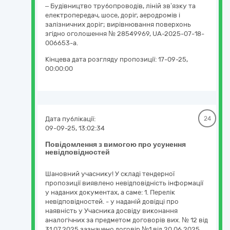
– Будівництво трубопроводів, ліній зв’язку та
електропередач, шосе, доріг, аеродромів і
залізничних доріг; вирівнювання поверхонь
згідно оголошення № 28549969, UA-2025-07-18-
006653-a.
Кінцева дата розгляду пропозиції:
17-09-25,
00:00:00
Дата публікації:
24
09-09-25, 13:02:34
Повідомлення з вимогою про усунення
невідповідностей
Шановний учаснику! У складі тендерної
пропозиції виявлено невідповідність інформації
у наданих документах, а саме: 1. Перелік
невідповідностей. - у наданій довідці про
наявність у Учасника досвіду виконання
аналогічних за предметом договорів вих. № 12 від
31.07.2025 зазначено договір №1 від 20.06.2025