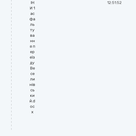
ІН
12:51:52
И 1
ас
фа
ль
ту
ва
нн
я п
ер
еїз
ду
Ве
се
ли
нів
сь
ки
й.d
oc
x