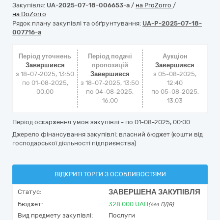
Закупівля:
UA-2025-07-18-006653-a
/
на ProZorro
/
на DoZorro
Рядок плану закупівлі та обґрунтування:
UA-P-2025-07-18-
007716-a
Період уточнень
Період подачі
Аукціон
Завершився
пропозицій
Завершився
з 18-07-2025, 13:50
Завершився
з
05-08-2025,
по 01-08-2025,
з 18-07-2025, 13:50
12:40
00:00
по 04-08-2025,
по
05-08-2025,
16:00
13:03
Період оскарження умов закупівлі - по
01-08-2025, 00:00
Джерело фінансування закупівлі: власний бюджет (кошти від
господарської діяльності підприємства)
ВІДКРИТІ ТОРГИ З ОСОБЛИВОСТЯМИ
ЗАВЕРШЕНА ЗАКУПІВЛЯ
Статус:
Бюджет:
328 000
UAH
(без ПДВ)
Вид предмету закупівлі:
Послуги