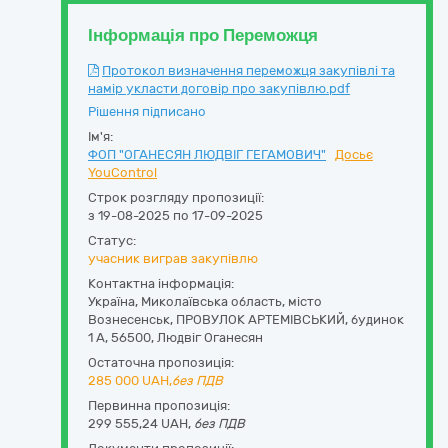
Інформація про Переможця
Протокол визначення переможця закупівлі та
намір укласти договір про закупівлю.pdf
Рішення підписано
Ім'я:
ФОП "ОГАНЕСЯН ЛЮДВІГ ГЕГАМОВИЧ"
Досьє
YouControl
Строк розгляду пропозиції:
з 19-08-2025 по 17-09-2025
Статус:
учасник виграв закупівлю
Контактна інформація:
Україна
,
Миколаївська область
,
місто
Вознесенськ,
ПРОВУЛОК АРТЕМІВСЬКИЙ, будинок
1 А
,
56500
,
Людвіг Оганесян
Остаточна пропозиція:
285 000
UAH,
без ПДВ
Первинна пропозиція:
299 555,24 UAH,
без ПДВ