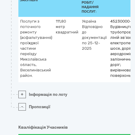
ЗАКУПІВЛІ
РОБІТ/
НАДАННЯ
ПОСЛУГ:
Послуги з
111,80
Україна
45230000-8
поточного
метр
Відповідно
Будівництво
ремонту
квадратний
до
трубопровод
(асфальтування)
документації
ліній зв’язку
проїжджої
по 25-12-
електропере
частини
2025
шосе, доріг,
переїзду
аеродромів і
Миколаївська
залізничних
область,
доріг;
Веселинівський
вирівнюван
район.
поверхонь
+
Інформація по лоту
-
Пропозиції
Кваліфікація Учасників