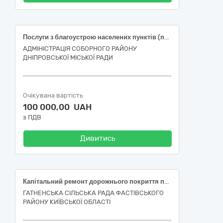
Послуги з благоустрою населених пунктів (послуги з облаштування пішохідної доріжки вздовж торця будинку біля під’їзду №1 на прибудинковій території житлового будинку за адресою: м. Дніпро, просп. Героїв, буд. 35, під’їзд 1)
АДМІНІСТРАЦІЯ СОБОРНОГО РАЙОНУ
ДНІПРОВСЬКОЇ МІСЬКОЇ РАДИ
Очікувана вартість
100 000,00 UAH
з ПДВ
Дивитись
Капітальний ремонт дорожнього покриття проїзної частини по вул. Зоряна від вул. Курганна до вул. Чумацька с. Гатне Фастівського району Київської області
ГАТНЕНСЬКА СІЛЬСЬКА РАДА ФАСТІВСЬКОГО
РАЙОНУ КИЇВСЬКОЇ ОБЛАСТІ