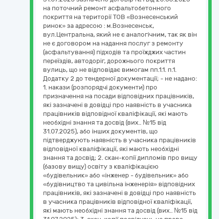
на поточний ремонт асфальтобетонного
покриття на території ТОВ «Вознесенський
ринок» за адресою : м.Вознесенськ,
вул.Центральна, який не є аналогічним, так як він
не є договором на надання послуг з ремонту
(асфальтування) підходів та проїжджих частин
переїздів, автодоріг, дорожнього покриття
вулиць, що не відповідає вимогам пп.1.1. п.1.
Додатку 2 до тендерної документації; - не надано:
1. накази (розпорядчі документи) про
призначення на посади відповідних працівників,
які зазначені в довідці про наявність в учасника
працівників відповідної кваліфікації, які мають
необхідні знання та досвід (вих.. №15 від
31.07.2025), або інших документів, що
підтверджують наявність в учасника працівників
відповідної кваліфікації, які мають необхідні
знання та досвід; 2. скан-копії дипломів про вищу
(базову вищу) освіту з кваліфікацією
«будівельник» або «інженер - будівельник» або
«будівництво та цивільна інженерія» відповідних
працівників, які зазначені в довідці про наявність
в учасника працівників відповідної кваліфікації,
які мають необхідні знання та досвід (вих.. №15 від