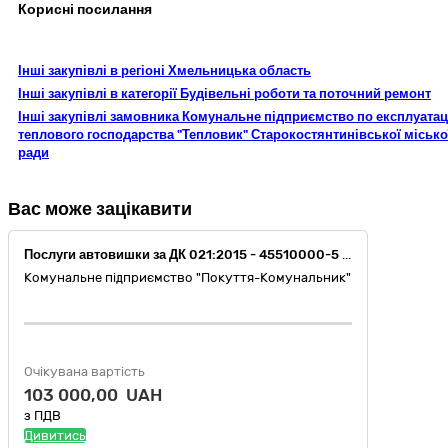
Корисні посилання
Інші закупівлі в регіоні Хмельницька область
Інші закупівлі в категорії Будівельні роботи та поточний ремонт
Інші закупівлі замовника Комунальне підприємство по експлуатац
теплового господарства "Тепловик" Старокостянтинівської місько
ради
Вас може зацікавити
Послуги автовишки за ДК 021:2015 - 45510000-5 Прокат підіймальних кранів із оператором
Комунальне підприємство "Покуття-Комунальник"
Очікувана вартість
103 000,00 UAH
з ПДВ
Дивитись