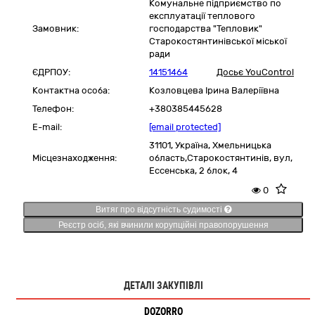
Комунальне підприємство по
експлуатації теплового
Замовник:
господарства "Тепловик"
Старокостянтинівської міської
ради
ЄДРПОУ:
14151464
Досьє YouControl
Контактна особа:
Козловцева Ірина Валеріївна
Телефон:
+380385445628
E-mail:
[email protected]
31101,
Україна
,
Хмельницька
Місцезнаходження:
область,
Старокостянтинів,
вул,
Ессенська, 2 блок, 4
0
Витяг про відсутність судимості
Реєстр осіб, які вчинили корупційні правопорушення
ДЕТАЛІ ЗАКУПІВЛІ
DOZORRO