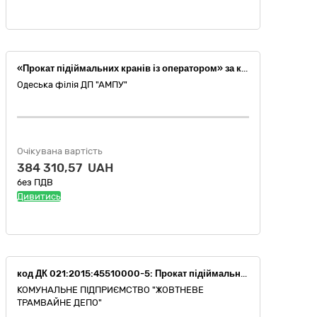
«Прокат підіймальних кранів із оператором» за кодом ДК 021:2015 45510000-5 (Прокат техніки з оператором)
Одеська філія ДП "АМПУ"
Очікувана вартість
384 310,57 UAH
без ПДВ
Дивитись
код ДК 021:2015:45510000-5: Прокат підіймальних кранів із оператором (Послуги з прокату автомобільного крану із водієм)
КОМУНАЛЬНЕ ПІДПРИЄМСТВО "ЖОВТНЕВЕ
ТРАМВАЙНЕ ДЕПО"