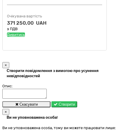
Очікувана вартість
371 250,00 UAH
з ПДВ
Дивитись
×
Створити повідомлення з вимогою про усунення
невідповідностей
Опис:
Скасувати
Створити
×
Ви не уповноважена особа!
Ви не уповноважена особа, тому ви можете працювати лише: