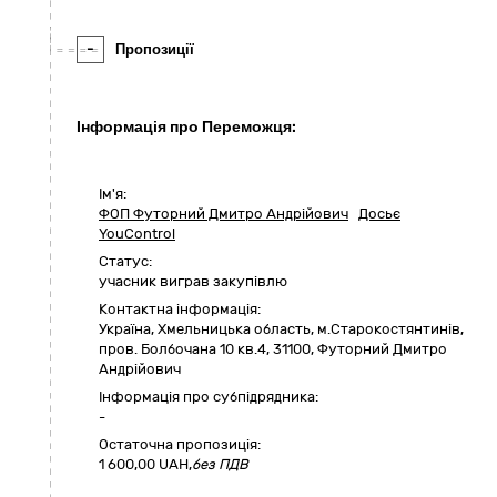
-
Пропозиції
Інформація про Переможця:
Ім'я:
ФОП Футорний Дмитро Андрійович
Досьє
YouControl
Статус:
учасник виграв закупівлю
Контактна інформація:
Україна
,
Хмельницька область
,
м.Старокостянтинів,
пров. Болбочана 10 кв.4
,
31100
,
Футорний Дмитро
Андрійович
Інформація про субпідрядника:
-
Остаточна пропозиція:
1 600,00
UAH,
без ПДВ