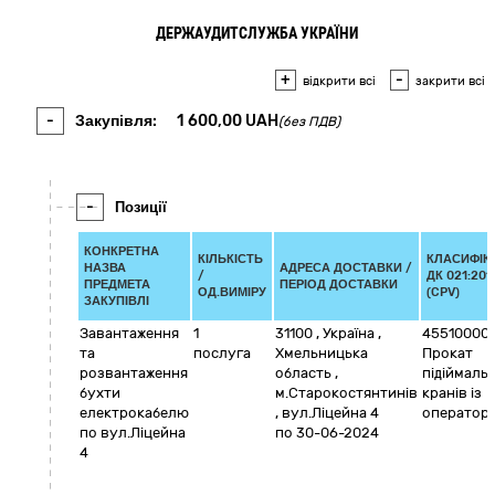
ДЕРЖАУДИТСЛУЖБА УКРАЇНИ
+
-
відкрити всі
закрити всі
-
Закупівля:
1 600,00
UAH
(без ПДВ)
-
Позиції
КОНКРЕТНА
КІЛЬКІСТЬ
КЛАСИФІК
НАЗВА
АДРЕСА ДОСТАВКИ /
/
ДК 021:201
ПРЕДМЕТА
ПЕРІОД ДОСТАВКИ
ОД.ВИМІРУ
(CPV)
ЗАКУПІВЛІ
Завантаження
1
31100
,
Україна
,
45510000
та
послуга
Хмельницька
Прокат
розвантаження
область
,
підіймаль
бухти
м.Старокостянтинів
кранів із
електрокабелю
,
вул.Ліцейна 4
оператор
по вул.Ліцейна
по 30-06-2024
4