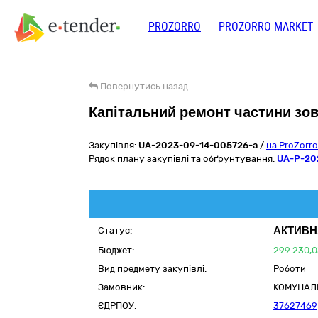
PROZORRO
PROZORRO MARKET
Повернутись назад
Капітальний ремонт частини зо
Закупівля:
UA-2023-09-14-005726-a
/
на ProZorr
Рядок плану закупівлі та обґрунтування:
UA-P-20
АКТИВН
Статус:
Бюджет:
299 230,0
Вид предмету закупівлі:
Роботи
Замовник:
КОМУНАЛЬ
ЄДРПОУ:
37627469