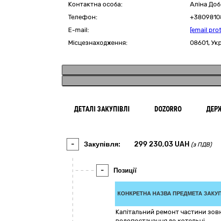
Контактна особа:
Аліна До
Телефон:
+3809810
E-mail:
[email pro
Місцезнаходження:
08601,
Ук
ДЕТАЛІ ЗАКУПІВЛІ
DOZORRO
ДЕР
-
Закупівля:
299 230,03
UAH
(з ПДВ)
-
Позиції
КОНКРЕТНА НАЗВА ПРЕДМЕТА ЗАКУП
Капітальний ремонт частини зов
водопостачання до котельні