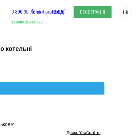
0 800 30 77 55
[email protected]
ВХІД
РЕЄСТРАЦІЯ
UK
Замовити дзвінок
о котельні
ЛЬКОВА"
Досьє YouControl