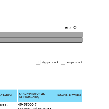
0
+
-
відкрити всі
закрити всі
КЛАСИФІКАТОР ДК
ОСТАВКИ
КЛАСИФІКАТОРИ
021:2015 (CPV)
асть
,
45453000-7
Капітальний ремонт і