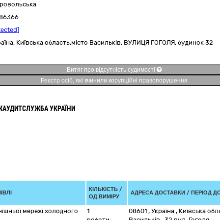
бровольська
86366
tected]
раїна
,
Київська область,
місто Васильків,
ВУЛИЦЯ ГОГОЛЯ, будинок 32
Витяг про відсутність судимості
Реєстр осіб, які вчинили корупційні правопорушення
ЖАУДИТСЛУЖБА УКРАЇНИ
КІЛЬКІСТЬ /
ІВЛІ
АДРЕСА ДОСТАВКИ / ПЕРІОД Д
ОД.ВИМІРУ
нішньої мережі холодного
1
08601
,
Україна
,
Київська обл
роботи
Васильків
,
32 вул. Гоголя