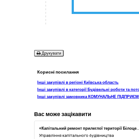
Друкувати
Корисні посилання
Інші закупівлі в регіоні Київська область
Інші закупівлі в категорії Будівельні роботи та по
Інші закупівлі замовника КОМУНАЛЬНЕ ПІДПРИ
Вас може зацікавити
«Капітальний ремонт прилеглої території Білоцерківського ліцею іноземних мов-гімназія № 9 по вул. Водопійна, 22 у м. Біла Церква Київської обл
Управління капітального будівництва