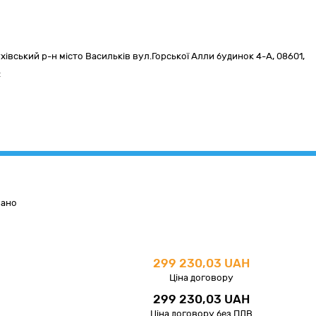
хівський р-н місто Васильків вул.Горської Алли будинок 4-А
,
08601
,
:
вано
299 230,03 UAH
Ціна договору
299 230,03 UAH
Ціна договору без ПДВ