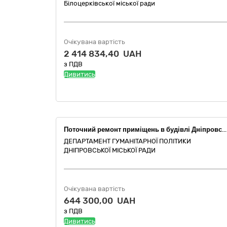
Білоцерківської міської ради
Очікувана вартість
2 414 834,40 UAH
з ПДВ
Дивитись
Поточний ремонт приміщень в будівлі Дніпровської гімназії № 11 Дніпровської міської ради за адресою: м. Дніпро, вул. Самійла Зборовського, буд. 12
ДЕПАРТАМЕНТ ГУМАНІТАРНОЇ ПОЛІТИКИ
ДНІПРОВСЬКОЇ МІСЬКОЇ РАДИ
Очікувана вартість
644 300,00 UAH
з ПДВ
Дивитись