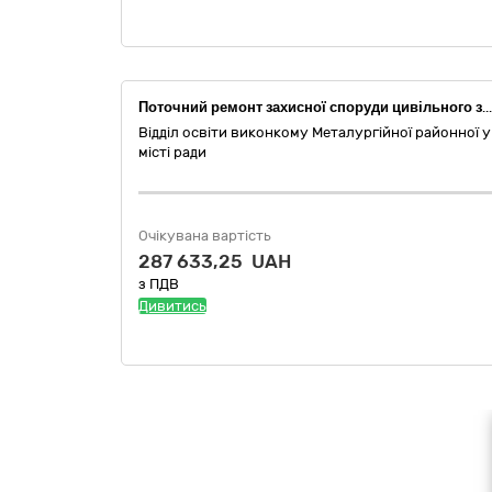
Поточний ремонт захисної споруди цивільного захисту (сховища) в Комунальному закладі дошкільної освіти (ясла-садок) комбінованого типу №79 Криворізької міської ради за адресою: вул. Святогеоргіївська, 7д
Відділ освіти виконкому Металургійної районної у
місті ради
Очікувана вартість
287 633,25 UAH
з ПДВ
Дивитись