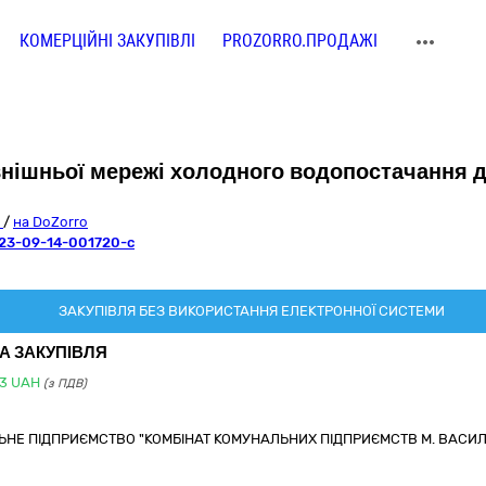
КОМЕРЦІЙНІ ЗАКУПІВЛІ
PROZORRO.ПРОДАЖІ
внішньої мережі холодного водопостачання д
o
/
на DoZorro
23-09-14-001720-c
ЗАКУПІВЛЯ БЕЗ ВИКОРИСТАННЯ ЕЛЕКТРОННОЇ СИСТЕМИ
А ЗАКУПІВЛЯ
3
UAH
(з ПДВ)
НЕ ПІДПРИЄМСТВО "КОМБІНАТ КОМУНАЛЬНИХ ПІДПРИЄМСТВ М. ВАСИ