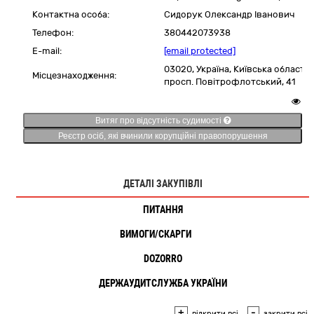
Контактна особа:
Сидорук Олександр Іванович
Телефон:
380442073938
E-mail:
[email protected]
03020,
Україна
,
Київська область,
Місцезнаходження:
просп. Повітрофлотський, 41
9
Витяг про відсутність судимості
Реєстр осіб, які вчинили корупційні правопорушення
ДЕТАЛІ ЗАКУПІВЛІ
ПИТАННЯ
ВИМОГИ/СКАРГИ
2
DOZORRO
ДЕРЖАУДИТСЛУЖБА УКРАЇНИ
+
-
відкрити всі
закрити всі