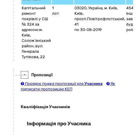
Капітальний
1
03020
,
Україна
,
м. Київ
,
454
ремонт
лот
Київ
,
Інші
покрівлі у СШ
просп.Повітрофлотський,
зав
№ 324 за
41
буді
адресою:м.
по 30-08-2019
роб
Київ,
Солом’янський
район, вул.
Генерала
Тупікова, 22
-
Пропозиції
Порядок подачі пропозиції для
Учасника
Як
підписати пропозицію КЕП
Кваліфікація Учасників
Інформація про Учасника