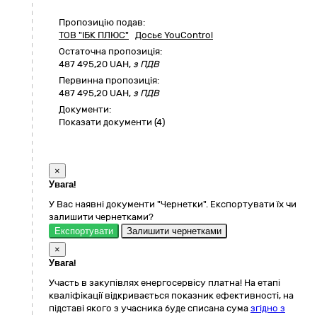
Пропозицію подав:
ТОВ "ІБК ПЛЮС"
Досьє YouControl
Остаточна пропозиція:
487 495,20
UAH,
з ПДВ
Первинна пропозиція:
487 495,20 UAH,
з ПДВ
Документи:
Показати документи (4)
×
Увага!
У Вас наявні документи "Чернетки". Експортувати їх чи
залишити чернетками?
Експортувати
Залишити чернетками
×
Увага!
Участь в закупівлях енергосервісу платна! На етапі
кваліфікації відкривається показник ефективності, на
підставі якого з учасника буде списана сума
згідно з