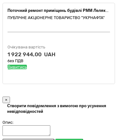
Поточний ремонт приміщень будівлі РММ Леляки ПЛ ЦВНГ Чернігівська обл. Прилуцький р-н. 7-й км автодороги Красляни-Прилуки, інв. № 57168 (ДБН А.2.2-3:2014) (код 45450000-6 за ДК 021:2015, Інші завершальні будівельні роботи)
ПУБЛІЧНЕ АКЦІОНЕРНЕ ТОВАРИСТВО "УКPНAФТА"
Очікувана вартість
1 922 944,00 UAH
без ПДВ
Дивитись
×
Створити повідомлення з вимогою про усунення
невідповідностей
Опис: