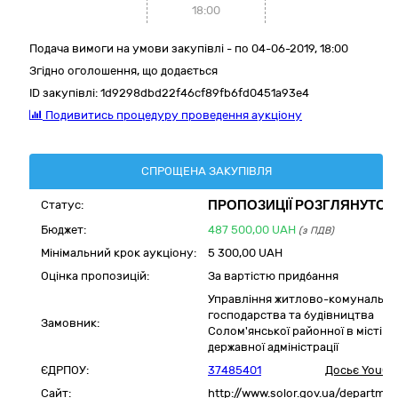
18:00
Подача вимоги на умови закупівлі - по 04-06-2019, 18:00
Згідно оголошення, що додається
ID закупівлі:
1d9298dbd22f46cf89fb6fd0451a93e4
Подивитись процедуру проведення аукціону
СПРОЩЕНА ЗАКУПІВЛЯ
ПРОПОЗИЦІЇ РОЗГЛЯНУТО
Статус:
Бюджет:
487 500,00
UAH
(з ПДВ)
Мінімальний крок аукціону:
5 300,00 UAH
Оцінка пропозицій:
За вартістю придбання
Управління житлово-комунально
господарства та будівництва
Замовник:
Солом'янської районної в місті Ки
державної адміністрації
ЄДРПОУ:
37485401
Досьє YouCo
Сайт:
http://www.solor.gov.ua/departme