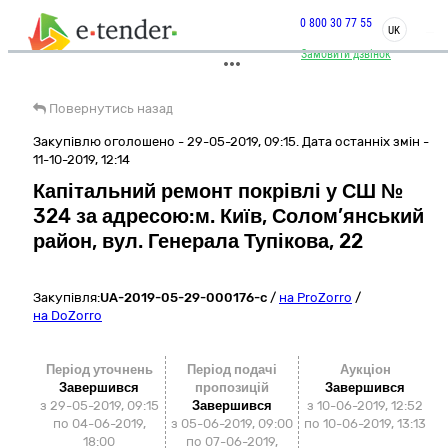
0 800 30 77 55
UK
Замовити дзвінок
Повернутись назад
Закупівлю оголошено - 29-05-2019, 09:15. Дата останніх змін -
11-10-2019, 12:14
Капітальний ремонт покрівлі у СШ №
324 за адресою:м. Київ, Солом’янський
район, вул. Генерала Тупікова, 22
Закупівля:
UA-2019-05-29-000176-c
/
на ProZorro
/
на DoZorro
Період уточнень
Період подачі
Аукціон
Завершився
пропозицій
Завершився
з 29-05-2019, 09:15
Завершився
з
10-06-2019, 12:52
по 04-06-2019,
з 05-06-2019, 09:00
по
10-06-2019, 13:13
18:00
по 07-06-2019,