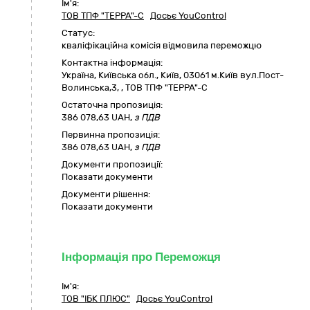
Ім'я:
ТОВ ТПФ "ТЕРРА"-С
Досьє YouControl
Статус:
кваліфікаційна комісія відмовила переможцю
Контактна інформація:
Україна
,
Київська обл.
,
Київ,
03061 м.Київ вул.Пост-
Волинська,3
,
,
ТОВ ТПФ "ТЕРРА"-С
Остаточна пропозиція:
386 078,63
UAH,
з ПДВ
Первинна пропозиція:
386 078,63 UAH,
з ПДВ
Документи пропозиції:
Показати документи
Документи рішення:
Показати документи
Інформація про Переможця
Ім'я:
ТОВ "ІБК ПЛЮС"
Досьє YouControl