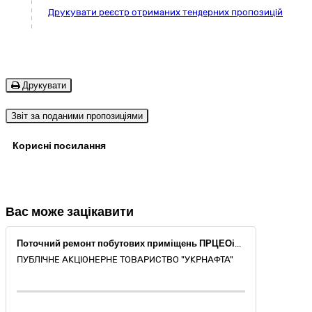
Друкувати реєстр отриманих тендерних пропозицій
Друкувати
Звіт за поданими пропозиціями
Корисні посилання
Вас може зацікавити
Поточний ремонт побутових приміщень ПРЦЕОіЕП будівлі промислово-побутової Талалаївського ЦВНГ за адресою: Чернігівська обл. Талалаївський район с. Сільченкове вул. Гагаріна 14а інв. № 57228 (ДБН А.2.2-3:2014) (код 45450000-6 за ДК 021:2015, Інші завершальні будівельні роботи)
ПУБЛІЧНЕ АКЦІОНЕРНЕ ТОВАРИСТВО "УКPНAФТА"