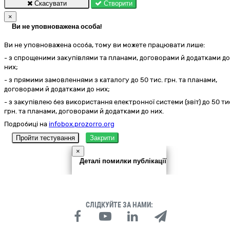
Скасувати
Створити
×
Ви не уповноважена особа!
Ви не уповноважена особа, тому ви можете працювати лише:
- з спрощеними закупівлями та планами, договорами й додатками до
них;
- з прямими замовленнями з каталогу до 50 тис. грн. та планами,
договорами й додатками до них;
- з закупівлею без використання електронної системи (звіт) до 50 ти
грн. та планами, договорами й додатками до них.
Подробиці на
infobox.prozorro.org
Пройти тестування
Закрити
×
Деталі помилки публікації
СЛІДКУЙТЕ ЗА НАМИ: