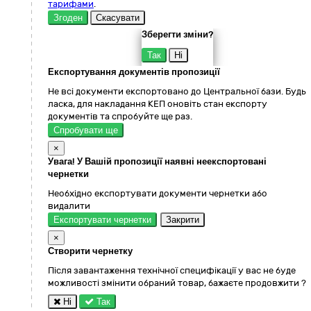
тарифами
.
Згоден
Скасувати
Зберегти зміни?
Так
Ні
Експортування документів пропозиції
Не всі документи експортовано до Центральної бази. Будь
ласка, для накладання КЕП оновіть стан експорту
документів та спробуйте ще раз.
Спробувати ще
×
Увага! У Вашій пропозиції наявні неекспортовані
чернетки
Необхідно експортувати документи чернетки або
видалити
Експортувати чернетки
Закрити
×
Створити чернетку
Після завантаження технічної специфікації у вас не буде
можливості змінити обраний товар, бажаєте продовжити ?
Ні
Так