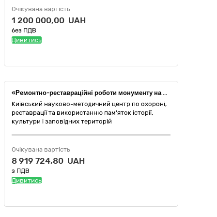
Очікувана вартість
1 200 000,00 UAH
без ПДВ
Дивитись
«Ремонтно-реставраційні роботи монументу на честь надання м. Києву Магдебурського права (пам’ятка історії національного значення-охоронний № 260035-Н, постанова Кабінету Міністрів України від 03.09.2009 року № 928, пам’ятки архітектури національного значення – колона Магдебурського права, охоронний № 31, постанова Ради Міністрів Української РСР від 24.08.1963 №970) за адресою: м. Київ, Подільський район, Набережне шосе, 8 (Коригування)» (за ДК 021:2015 код 45450000-6 Інші завершальні будівельні роботи)
Київський науково-методичний центр по охороні,
реставрації та використанню пам'яток історії,
культури і заповідних територій
Очікувана вартість
8 919 724,80 UAH
з ПДВ
Дивитись