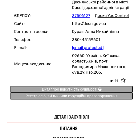
Деснянської районної в місті
Києві державної адміністрації
ЄДРПОУ:
37501627
Досьє YouControl
Сайт:
http://desn.gov.ua
Контактна особа:
Кураш Алла Михайлівна
Телефон:
380445159601
E-mail:
[email protected]
02660,
Україна
,
Київська
область,
Київ,
пр-т
Місцезнаходження:
Володимира Маяковського,
буд.29, каб.205.
11
Витяг про відсутність судимості
Реєстр осіб, які вчинили корупційні правопорушення
ДЕТАЛІ ЗАКУПІВЛІ
ПИТАННЯ
2