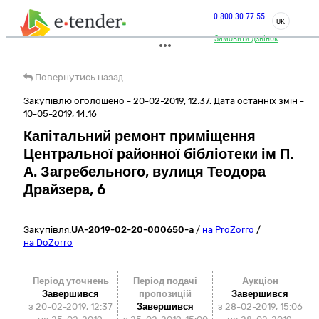
0 800 30 77 55
UK
Замовити дзвінок
Повернутись назад
Закупівлю оголошено - 20-02-2019, 12:37. Дата останніх змін -
10-05-2019, 14:16
Капітальний ремонт приміщення
Центральної районної бібліотеки ім П.
А. Загребельного, вулиця Теодора
Драйзера, 6
Закупівля:
UA-2019-02-20-000650-a
/
на ProZorro
/
на DoZorro
Період уточнень
Період подачі
Аукціон
Завершився
пропозицій
Завершився
з 20-02-2019, 12:37
Завершився
з
28-02-2019, 15:06