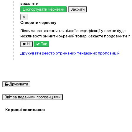
видалити
Експортувати чернетки
Закрити
×
Створити чернетку
Після завантаження технічної специфікації у вас не буде
можливості змінити обраний товар, бажаєте продовжити ?
Ні
Так
Друкувати реєстр отриманих тендерних пропозицій
Друкувати
Звіт за поданими пропозиціями
Корисні посилання