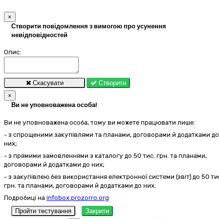
×
Створити повідомлення з вимогою про усунення
невідповідностей
Опис:
Скасувати
Створити
×
Ви не уповноважена особа!
Ви не уповноважена особа, тому ви можете працювати лише:
- з спрощеними закупівлями та планами, договорами й додатками до
них;
- з прямими замовленнями з каталогу до 50 тис. грн. та планами,
договорами й додатками до них;
- з закупівлею без використання електронної системи (звіт) до 50 ти
грн. та планами, договорами й додатками до них.
Подробиці на
infobox.prozorro.org
Пройти тестування
Закрити