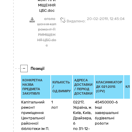
МІЩЕННЯ
ЦБС.doc
оголо
20-02-2019, 12:45:04
Видалено:
шення кап
ремонт П
РИМІЩЕН
НЯ ЦБС.do
c
-
Позиції
КОНКРЕТНА
АДРЕСА
КІЛЬКІСТЬ
КЛАСИФІКАТОР
НАЗВА
ДОСТАВКИ
/
ДК 021:2015
КЛ
ПРЕДМЕТА
/ ПЕРІОД
ОД.ВИМІРУ
(CPV)
ЗАКУПІВЛІ
ДОСТАВКИ
Капітальний
1
02217
,
45450000-6
ремонт
лот
Україна
,
м.
Інші
приміщення
Київ
,
Київ
,
завершальні
Центральної
Драйзера,
будівельні
районної
6
роботи
бібліотеки ім П.
по 31-12-