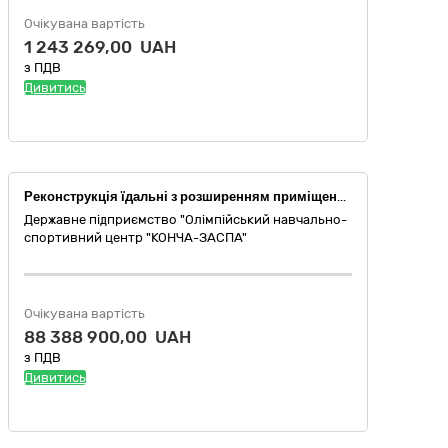
Очікувана вартість
1 243 269,00 UAH
з ПДВ
Дивитись
Реконструкція їдальні з розширенням приміщень державного підприємства "Олімпійський навчально-спортивний центр "Конча-Заспа" за адресою: 03131, м. Київ, вул. Столичне шосе, 19. Коригування.
Державне підприємство "Олімпійський навчально-
спортивний центр "КОНЧА-ЗАСПА"
Очікувана вартість
88 388 900,00 UAH
з ПДВ
Дивитись