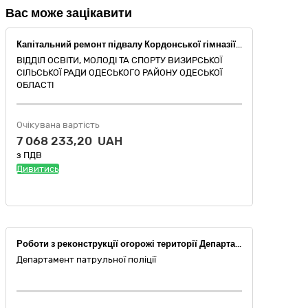
Вас може зацікавити
Капітальний ремонт підвалу Кордонської гімназії (захисної споруди цивільного захисту (найпростіше укриття)) за адресою: Україна, Одеська область, Одеський район, с. Кордон, вул. Шкільна, 3
ВІДДІЛ ОСВІТИ, МОЛОДІ ТА СПОРТУ ВИЗИРСЬКОЇ
СІЛЬСЬКОЇ РАДИ ОДЕСЬКОГО РАЙОНУ ОДЕСЬКОЇ
ОБЛАСТІ
Очікувана вартість
7 068 233,20 UAH
з ПДВ
Дивитись
Роботи з реконструкції огорожі території Департаменту патрульної поліції за адресою: вул. Федора Ернста, 3, м. Київ
Департамент патрульної поліції