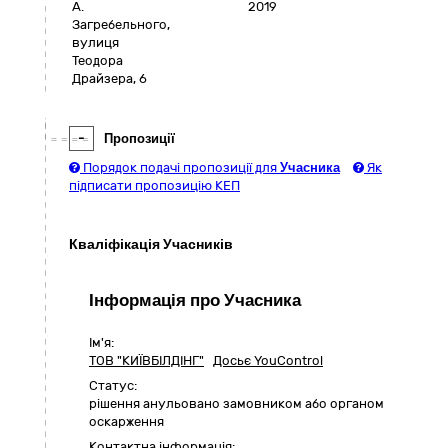
А.
2019
Загребельного,
вулиця
Теодора
Драйзера, 6
-
Пропозиції
Порядок подачі пропозиції для
Учасника
Як
підписати пропозицію КЕП
Кваліфікація Учасників
Інформація про Учасника
Ім'я:
ТОВ "КИЇВБІЛДІНГ"
Досьє YouControl
Статус:
pішення анульовано замовником або органом
оскарження
Контактна інформація: