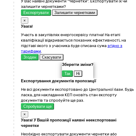
У Вас наявні документи "Чернетки". Експортувати їх чи
залишити чернетками?
Експортувати
Залишити чернетками
×
Увага!
Участь в закупівлях енергосервісу платна! На етапі
кваліфікації відкривається показник ефективності, на
підставі якого з учасника буде списана сума
згідно з
тарифами
.
Згоден
Скасувати
Зберегти зміни?
Так
Ні
Експортування документів пропозиції
Не всі документи експортовано до Центральної бази. Будь
ласка, для накладання КЕП оновіть стан експорту
документів та спробуйте ще раз.
Спробувати ще
×
Увага! У Вашій пропозиції наявні неекспортовані
чернетки
Необхідно експортувати документи чернетки або