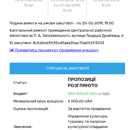
по 25-02-2019,
з 25-02-2019, 15:00
по
28-02-2019,
15:00
по 27-02-2019,
15:33
15:00
Подача вимоги на умови закупівлі - по 25-02-2019, 15:00
Капітальний ремонт приміщення Центральної районної
бібліотеки ім П. А. Загребельного, вулиця Теодора Драйзера, 6
ID закупівлі:
8c5dbed3935c45aea36ac70a69293203
Подивитись процедуру проведення аукціону
СПРОЩЕНА ЗАКУПІВЛЯ
ПРОПОЗИЦІЇ
Статус:
РОЗГЛЯНУТО
Бюджет:
350 000,00
UAH
(з ПДВ)
Мінімальний крок аукціону:
2 000,00 UAH
Оцінка пропозицій:
За вартістю придбання
Управління культури,
туризму та охорони
Замовник:
культурної спадщини